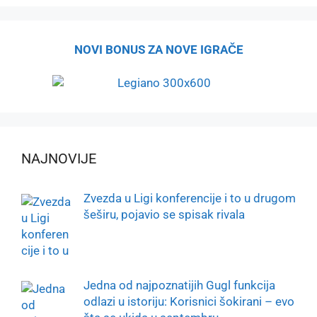
NOVI BONUS ZA NOVE IGRAČE
NAJNOVIJE
Zvezda u Ligi konferencije i to u drugom
šeširu, pojavio se spisak rivala
Jedna od najpoznatijih Gugl funkcija
odlazi u istoriju: Korisnici šokirani – evo