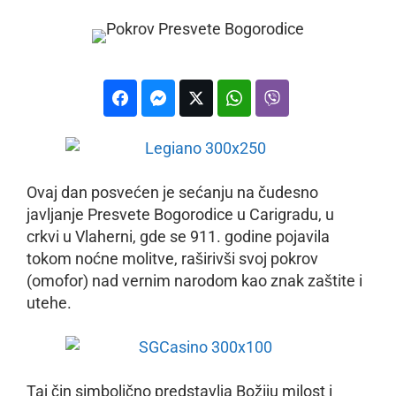
Ovaj dan posvećen je sećanju na čudesno
javljanje Presvete Bogorodice u Carigradu, u
crkvi u Vlaherni, gde se 911. godine pojavila
tokom noćne molitve, raširivši svoj pokrov
(omofor) nad vernim narodom kao znak zaštite i
utehe.
Taj čin simbolično predstavlja Božiju milost i