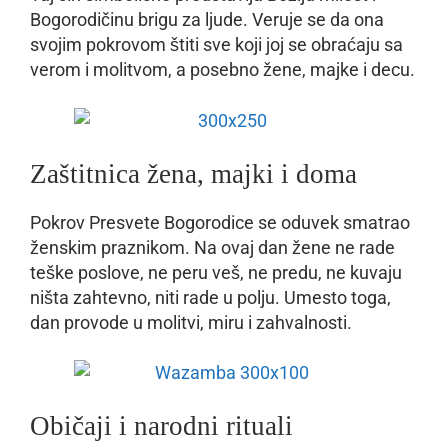
Bogorodičinu brigu za ljude. Veruje se da ona
svojim pokrovom štiti sve koji joj se obraćaju sa
verom i molitvom, a posebno žene, majke i decu.
Zaštitnica žena, majki i doma
Pokrov Presvete Bogorodice se oduvek smatrao
ženskim praznikom. Na ovaj dan žene ne rade
teške poslove, ne peru veš, ne predu, ne kuvaju
ništa zahtevno, niti rade u polju. Umesto toga,
dan provode u molitvi, miru i zahvalnosti.
Običaji i narodni rituali