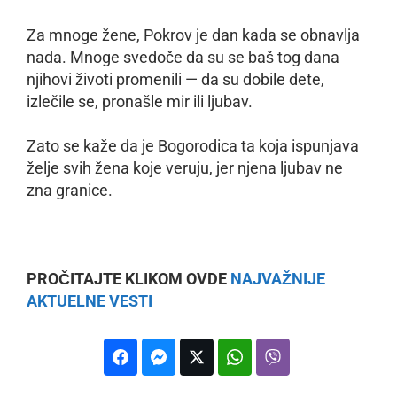
Za mnoge žene, Pokrov je dan kada se obnavlja
nada. Mnoge svedoče da su se baš tog dana
njihovi životi promenili — da su dobile dete,
izlečile se, pronašle mir ili ljubav.
Zato se kaže da je Bogorodica ta koja ispunjava
želje svih žena koje veruju, jer njena ljubav ne
zna granice.
PROČITAJTE KLIKOM OVDE
NAJVAŽNIJE
AKTUELNE VESTI