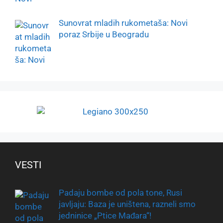
Sunovrat mladih rukometaša: Novi
poraz Srbije u Beogradu
VESTI
Padaju bombe od pola tone, Rusi
javljaju: Baza je uništena, razneli smo
jedninice „Ptice Mađara“!