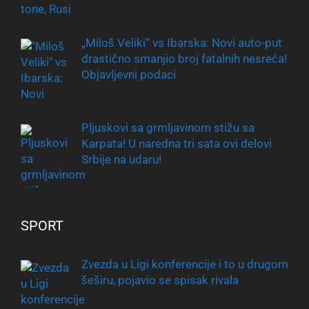
„Miloš Veliki“ vs Ibarska: Novi auto-put
drastično smanjio broj fatalnih nesreća!
Objavljevni podaci
Pljuskovi sa grmljavinom stižu sa
Karpata! U naredna tri sata ovi delovi
Srbije na udaru!
SPORT
Zvezda u Ligi konferencije i to u drugom
šeširu, pojavio se spisak rivala