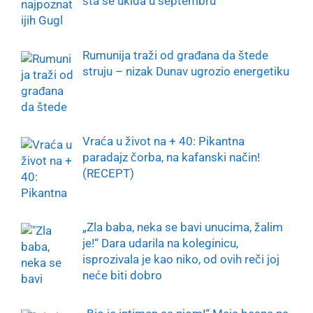
šta se ukida u septembru
Rumunija traži od građana da štede
struju – nizak Dunav ugrozio energetiku
Vraća u život na + 40: Pikantna
paradajz čorba, na kafanski način!
(RECEPT)
„Zla baba, neka se bavi unucima, žalim
je!“ Dara udarila na koleginicu,
isprozivala je kao niko, od ovih reči joj
neće biti dobro