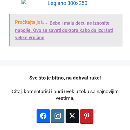
Pročitajte još...
Bebe i malu decu ne iznosite
napolje: Ovo su saveti doktora kako da izdržati
velike vrućine
️Sve što je bitno, na dohvat ruke!
Čitaj, komentariši i budi uvek u toku sa najnovijim
vestima.