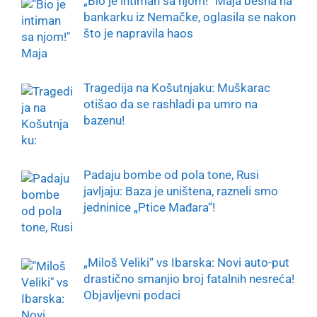
„Bio je intiman sa njom!“ Maja besna na
bankarku iz Nemačke, oglasila se nakon
što je napravila haos
Tragedija na Košutnjaku: Muškarac
otišao da se rashladi pa umro na
bazenu!
Padaju bombe od pola tone, Rusi
javljaju: Baza je uništena, razneli smo
jedninice „Ptice Mađara“!
„Miloš Veliki“ vs Ibarska: Novi auto-put
drastično smanjio broj fatalnih nesreća!
Objavljevni podaci