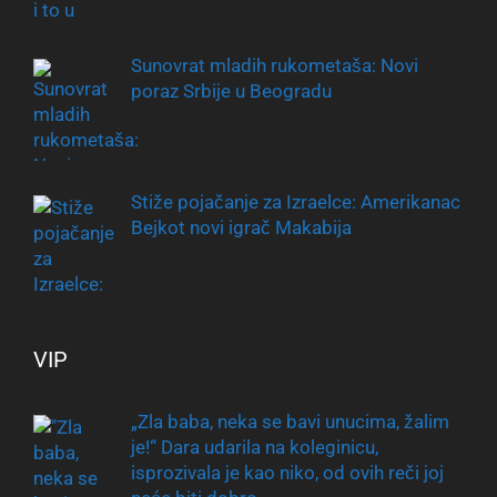
Sunovrat mladih rukometaša: Novi
poraz Srbije u Beogradu
Stiže pojačanje za Izraelce: Amerikanac
Bejkot novi igrač Makabija
VIP
„Zla baba, neka se bavi unucima, žalim
je!“ Dara udarila na koleginicu,
isprozivala je kao niko, od ovih reči joj