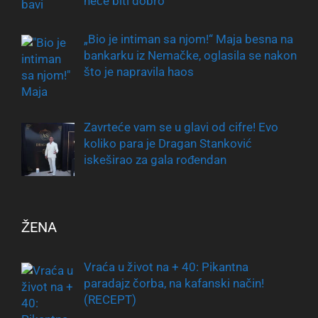
neće biti dobro
„Bio je intiman sa njom!“ Maja besna na
bankarku iz Nemačke, oglasila se nakon
što je napravila haos
Zavrteće vam se u glavi od cifre! Evo
koliko para je Dragan Stanković
iskeširao za gala rođendan
ŽENA
Vraća u život na + 40: Pikantna
paradajz čorba, na kafanski način!
(RECEPT)