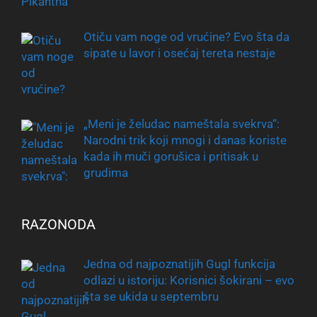
Otiču vam noge od vrućine? Evo šta da
sipate u lavor i osećaj tereta nestaje
„Meni je želudac nameštala svekrva“:
Narodni trik koji mnogi i danas koriste
kada ih muči gorušica i pritisak u
grudima
RAZONODA
Jedna od najpoznatijih Gugl funkcija
odlazi u istoriju: Korisnici šokirani – evo
šta se ukida u septembru