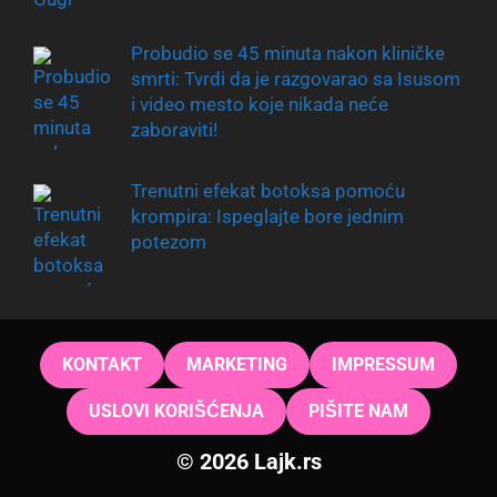
Probudio se 45 minuta nakon kliničke
smrti: Tvrdi da je razgovarao sa Isusom
i video mesto koje nikada neće
zaboraviti!
Trenutni efekat botoksa pomoću
krompira: Ispeglajte bore jednim
potezom
KONTAKT
MARKETING
IMPRESSUM
USLOVI KORIŠĆENJA
PIŠITE NAM
© 2026 Lajk.rs