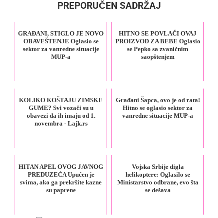
PREPORUČEN SADRŽAJ
GRAĐANI, STIGLO JE NOVO
HITNO SE POVLAČI OVAJ
OBAVEŠTENJE Oglasio se
PROIZVOD ZA BEBE Oglasio
sektor za vanredne situacije
se Pepko sa zvaničnim
MUP-a
saopštenjem
KOLIKO KOŠTAJU ZIMSKE
Građani Šapca, ovo je od rata!
GUME? Svi vozači su u
Hitno se oglasio sektor za
obavezi da ih imaju od 1.
vanredne situacije MUP-a
novembra - Lajk.rs
HITAN APEL OVOG JAVNOG
Vojska Srbije digla
PREDUZEĆA Upućen je
helikoptere: Oglasilo se
svima, ako ga prekršite kazne
Ministarstvo odbrane, evo šta
su paprene
se dešava