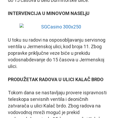
do 15 časova u delu Durmitorske ulice.
INTERVENCIJA U MINOVOM NASELjU
U toku su radovi na osposobljavanju servisnog
ventila u Jermenskoj ulici, kod broja 11. Zbog
popravke priključne veze biće u prekidu
vodosnabdevanje do 15 časova u Jermenskoj
ulici.
PRODUŽETAK RADOVA U ULICI KALAČ BRDO
Tokom dana se nastavljaju provere ispravnosti
teleskopa servisnih ventila i deoničnih
zatvarača u ulici Kalač brdo. Zbog radova na
vodovodnoj mreži moguć je prekid