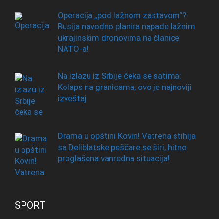
Operacija „pod lažnom zastavom“?
Rusija navodno planira napade lažnim
ukrajinskim dronovima na članice
NATO-a!
Na izlazu iz Srbije čeka se satima:
Kolaps na granicama, ovo je najnoviji
izveštaj
Drama u opštini Kovin! Vatrena stihija
sa Deliblatske peščare se širi, hitno
proglašena vanredna situacija!
SPORT