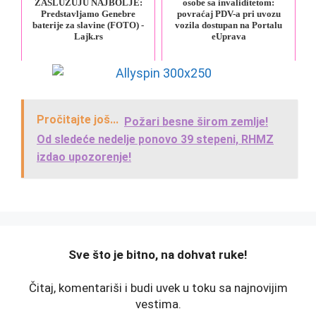
ZASLUŽUJU NAJBOLJE:
osobe sa invaliditetom:
Predstavljamo Genebre
povraćaj PDV-a pri uvozu
baterije za slavine (FOTO) -
vozila dostupan na Portalu
Lajk.rs
eUprava
Pročitajte još...
Požari besne širom zemlje!
Od sledeće nedelje ponovo 39 stepeni, RHMZ
izdao upozorenje!
️Sve što je bitno, na dohvat ruke!
Čitaj, komentariši i budi uvek u toku sa najnovijim
vestima.