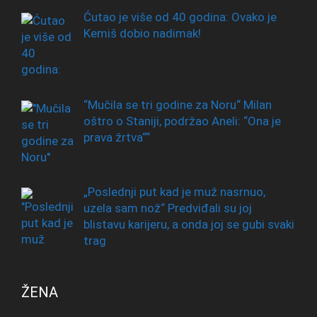
Ćutao je više od 40 godina: Ovako je
Kemiš dobio nadimak!
“Mučila se tri godine za Noru“ Milan
oštro o Staniji, podržao Aneli: “Ona je
prava žrtva““
„Poslednji put kad je muž nasrnuo,
uzela sam nož“ Predviđali su joj
blistavu karijeru, a onda joj se gubi svaki
trag
ŽENA