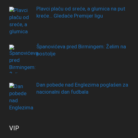
Plavci plaču od sreće, a glumica na put
kreće… Gledaće Premijer ligu
Španovićeva pred Birmingem: Želim na
postolje
Dan pobede nad Englezima poglašen za
nacionalni dan fudbala
VIP