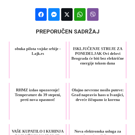
PREPORUČEN SADRŽAJ
obuka pilota vojske srbije -
ISKLJUČENJE STRUJE ZA
Lajk.rs
PONEDELJAK Ovi delovi
Beograda će biti bez električne
energije tokom dana
RHMZ izdao upozorenje!
Olujno nevreme nosilo puteve:
Temperature do 39 stepeni,
Grad napravio haos u Ivanjici,
preti nova opasnost!
drveće iščupano iz korena
VAŠE KUPATILO I KUHINJA
Nova elektronska usluga za