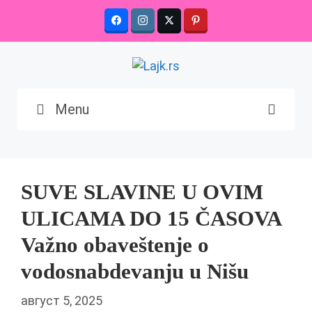
Skip
to
content
Menu
SUVE SLAVINE U OVIM
ULICAMA DO 15 ČASOVA
Važno obaveštenje o
vodosnabdevanju u Nišu
август 5, 2025