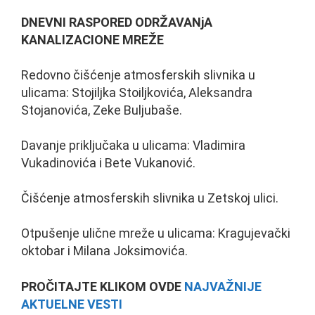
DNEVNI RASPORED ODRŽAVANjA
KANALIZACIONE MREŽE
Redovno čišćenje atmosferskih slivnika u
ulicama: Stojiljka Stoiljkovića, Aleksandra
Stojanovića, Zeke Buljubaše.
Davanje priključaka u ulicama: Vladimira
Vukadinovića i Bete Vukanović.
Čišćenje atmosferskih slivnika u Zetskoj ulici.
Otpušenje ulične mreže u ulicama: Kragujevački
oktobar i Milana Joksimovića.
PROČITAJTE KLIKOM OVDE
NAJVAŽNIJE
AKTUELNE VESTI