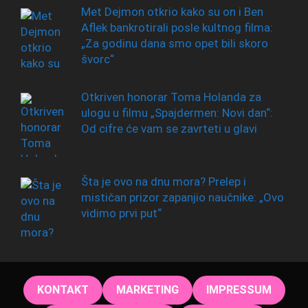
Met Dejmon otkrio kako su on i Ben
Aflek bankrotirali posle kultnog filma:
„Za godinu dana smo opet bili skoro
švorc“
Otkriven honorar Toma Holanda za
ulogu u filmu „Spajdermen: Novi dan“:
Od cifre će vam se zavrteti u glavi
Šta je ovo na dnu mora? Prelep i
mističan prizor zapanjio naučnike: „Ovo
vidimo prvi put“
KONTAKT
MARKETING
IMPRESSUM