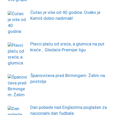
Ćutao je više od 40 godina: Ovako je
Kemiš dobio nadimak!
Plavci plaču od sreće, a glumica na put
kreće… Gledaće Premijer ligu
Španovićeva pred Birmingem: Želim na
postolje
Dan pobede nad Englezima poglašen za
nacionalni dan fudbala