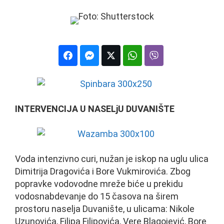
INTERVENCIJA U NASELjU DUVANIŠTE
Voda intenzivno curi, nužan je iskop na uglu ulica
Dimitrija Dragovića i Bore Vukmirovića. Zbog
popravke vodovodne mreže biće u prekidu
vodosnabdevanje do 15 časova na širem
prostoru naselja Duvanište, u ulicama: Nikole
Uzunovića, Filipa Filipovića, Vere Blagojević, Bore