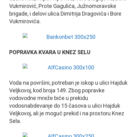
Vukmirović, Prote Gagulića, Južnomoravske
brigade, i delovi ulica Dimitrija Dragovića i Bore
Vukmirovića.
POPRAVKA KVARA U KNEZ SELU
Voda na površini, potreban je iskop u ulici Hajduk
Veljkovoj, kod broja 149. Zbog popravke
vodovodne mreže biće u prekidu
vodosnabdevanje do 15 časova u ulici Hajduk
Veljkovoj, ali je moguć prekid i na prostoru Knez
Sela.