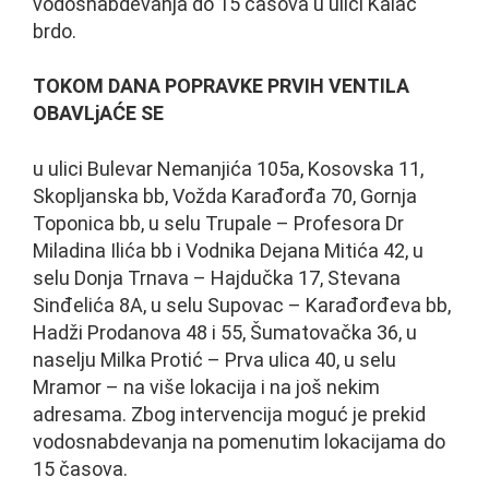
vodosnabdevanja do 15 časova u ulici Kalač
brdo.
TOKOM DANA POPRAVKE PRVIH VENTILA
OBAVLjAĆE SE
u ulici Bulevar Nemanjića 105a, Kosovska 11,
Skopljanska bb, Vožda Karađorđa 70, Gornja
Toponica bb, u selu Trupale – Profesora Dr
Miladina Ilića bb i Vodnika Dejana Mitića 42, u
selu Donja Trnava – Hajdučka 17, Stevana
Sinđelića 8A, u selu Supovac – Karađorđeva bb,
Hadži Prodanova 48 i 55, Šumatovačka 36, u
naselju Milka Protić – Prva ulica 40, u selu
Mramor – na više lokacija i na još nekim
adresama. Zbog intervencija moguć je prekid
vodosnabdevanja na pomenutim lokacijama do
15 časova.