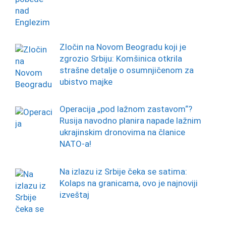
Zločin na Novom Beogradu koji je
zgrozio Srbiju: Komšinica otkrila
strašne detalje o osumnjičenom za
ubistvo majke
Operacija „pod lažnom zastavom“?
Rusija navodno planira napade lažnim
ukrajinskim dronovima na članice
NATO-a!
Na izlazu iz Srbije čeka se satima:
Kolaps na granicama, ovo je najnoviji
izveštaj