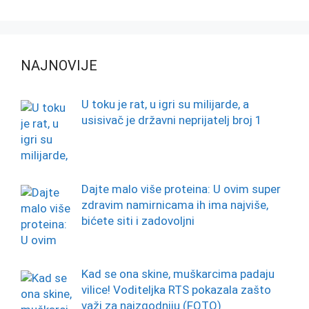
NAJNOVIJE
U toku je rat, u igri su milijarde, a
usisivač je državni neprijatelj broj 1
Dajte malo više proteina: U ovim super
zdravim namirnicama ih ima najviše,
bićete siti i zadovoljni
Kad se ona skine, muškarcima padaju
vilice! Voditeljka RTS pokazala zašto
važi za najzgodniju (FOTO)