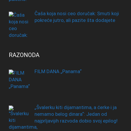
Čaša koja nosi ceo doručak: Smuti koji
pokreće jutro, ali pazite šta dodajete
RAZONODA
FILM DANA „Panama“
„Švalerku kiti dijamantima, a ćerke i ja
nemamo belog dinara“: Jedan od
najprljavijih razvoda dobio svoj epilog!