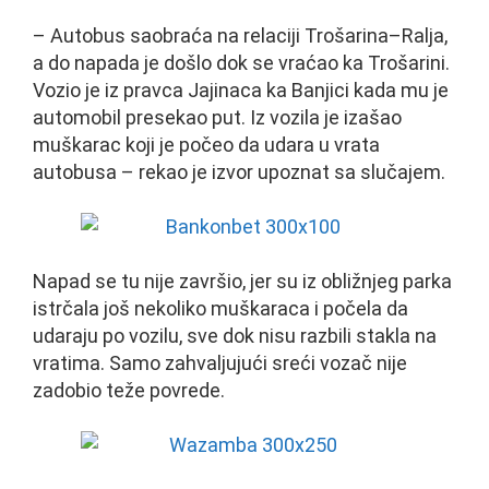
– Autobus saobraća na relaciji Trošarina–Ralja,
a do napada je došlo dok se vraćao ka Trošarini.
Vozio je iz pravca Jajinaca ka Banjici kada mu je
automobil presekao put. Iz vozila je izašao
muškarac koji je počeo da udara u vrata
autobusa – rekao je izvor upoznat sa slučajem.
Napad se tu nije završio, jer su iz obližnjeg parka
istrčala još nekoliko muškaraca i počela da
udaraju po vozilu, sve dok nisu razbili stakla na
vratima. Samo zahvaljujući sreći vozač nije
zadobio teže povrede.