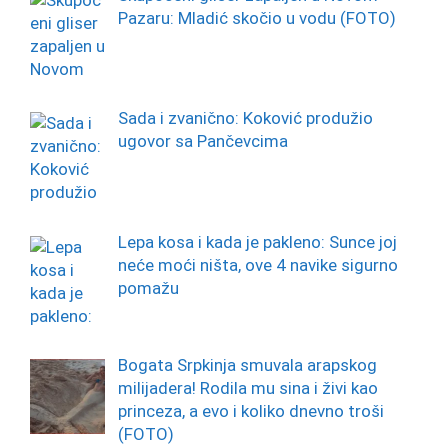
Pazaru: Mladić skočio u vodu (FOTO)
Sada i zvanično: Koković produžio
ugovor sa Pančevcima
Lepa kosa i kada je pakleno: Sunce joj
neće moći ništa, ove 4 navike sigurno
pomažu
Bogata Srpkinja smuvala arapskog
milijadera! Rodila mu sina i živi kao
princeza, a evo i koliko dnevno troši
(FOTO)