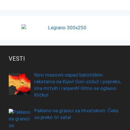
VESTI
Novi masovni napad balističkim
raketama na Kijev! Gori uzduž i popreko,
ima mrtvih i ranjenih! Hitno se oglasio
Kličko!
Pakleno na granici sa Hrvatskom: Čeka
se preko tri sata!