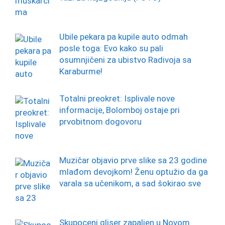
Ubile pekara pa kupile auto odmah
posle toga: Evo kako su pali
osumnjičeni za ubistvo Radivoja sa
Karaburme!
Totalni preokret: Isplivale nove
informacije, Bolomboj ostaje pri
prvobitnom dogovoru
Muzičar objavio prve slike sa 23 godine
mlađom devojkom! Ženu optužio da ga
varala sa učenikom, a sad šokirao sve
Skupoceni gliser zapaljen u Novom