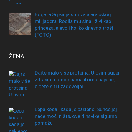
Bogata Srpkinja smuvala arapskog
milijadera! Rodila mu sina i živi kao
princeza, a evo i koliko dnevno troši
(FOTO)
ŽENA
Dajte malo više proteina: U ovim super
zdravim namirnicama ih ima najviše,
bićete siti i zadovoljni
Lepa kosa i kada je pakleno: Sunce joj
neće moći ništa, ove 4 navike sigurno
pomažu