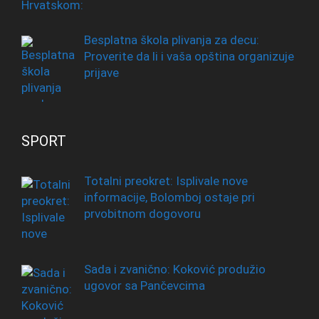
Besplatna škola plivanja za decu:
Proverite da li i vaša opština organizuje
prijave
SPORT
Totalni preokret: Isplivale nove
informacije, Bolomboj ostaje pri
prvobitnom dogovoru
Sada i zvanično: Koković produžio
ugovor sa Pančevcima