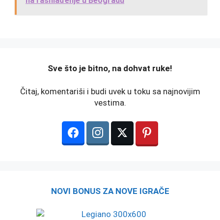
na rashlađenje u Beogradu
️Sve što je bitno, na dohvat ruke!
Čitaj, komentariši i budi uvek u toku sa najnovijim
vestima.
NOVI BONUS ZA NOVE IGRAČE