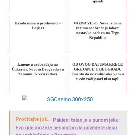
spisak
Krađa mesa u prodavnici -
VAŽNA VEST! Nova izmena
Lajk.rs
režima saobraćaja tokom
nastavka radova na Trgu
Republike
Izmene u saobraćaju na
OD OVOG DATUMA KREĆE
Čukarici, Novom Beogradu i u
GREJANJE U BEOGRADU
Zemunu: Kreću radovi
Evo šta da ne radite ako vam u
sredu radijatori nisu topli
Pročitajte još...
Pakleni talas je u punom jeku:
Evo gde možete besplatno da odvedete decu