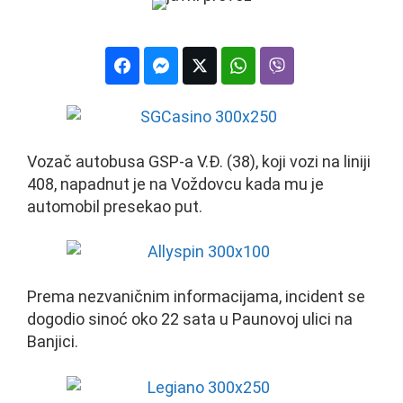
Vozač autobusa GSP-a V.Đ. (38), koji vozi na liniji
408, napadnut je na Voždovcu kada mu je
automobil presekao put.
Prema nezvaničnim informacijama, incident se
dogodio sinoć oko 22 sata u Paunovoj ulici na
Banjici.