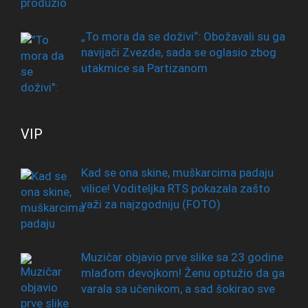
„To mora da se doživi“: Obožavali su ga
navijači Zvezde, sada se oglasio zbog
utakmice sa Partizanom
VIP
Kad se ona skine, muškarcima padaju
vilice! Voditeljka RTS pokazala zašto
važi za najzgodniju (FOTO)
Muzičar objavio prve slike sa 23 godine
mlađom devojkom! Ženu optužio da ga
varala sa učenikom, a sad šokirao sve