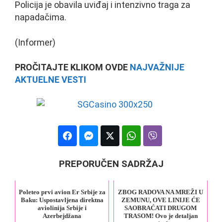
Policija je obavila uviđaj i intenzivno traga za
napadačima.
(Informer)
PROČITAJTE KLIKOM OVDE
NAJVAŽNIJE
AKTUELNE VESTI
PREPORUČEN SADRŽAJ
Poleteo prvi avion Er Srbije za
ZBOG RADOVA NA MREŽI U
Baku: Uspostavljena direktna
ZEMUNU, OVE LINIJE ĆE
aviolinija Srbije i
SAOBRAĆATI DRUGOM
Azerbejdžana
TRASOM! Ovo je detaljan