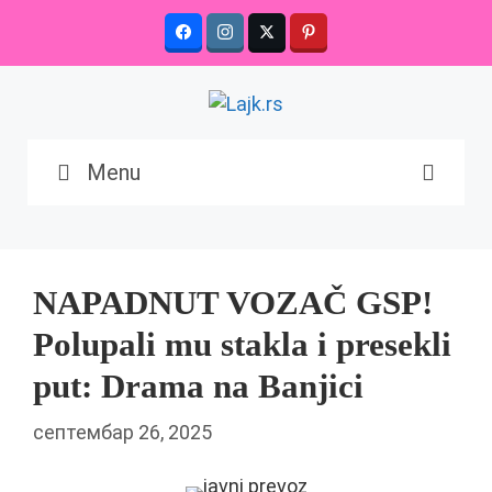
Skip
to
content
Menu
NAPADNUT VOZAČ GSP!
Polupali mu stakla i presekli
put: Drama na Banjici
септембар 26, 2025