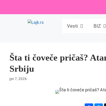
Skip
to
content
Vesti
BIZ
Šta ti čoveče pričaš? At
Srbiju
јул 7, 2026