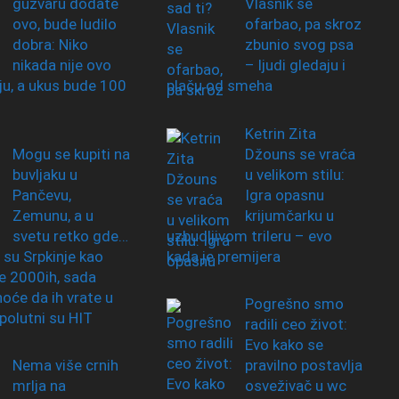
gužvaru dodate
Vlasnik se
ovo, bude ludilo
ofarbao, pa skroz
dobra: Niko
zbunio svog psa
nikada nije ovo
– ljudi gledaju i
nju, a ukus bude 100
plaču od smeha
Ketrin Zita
Mogu se kupiti na
Džouns se vraća
buvljaku u
u velikom stilu:
Pančevu,
Igra opasnu
Zemunu, a u
krijumčarku u
svetu retko gde…
uzbudljivom trileru – evo
 su Srpkinje kao
kada je premijera
le 2000ih, sada
hoće da ih vrate u
Pogrešno smo
apolutni su HIT
radili ceo život:
Evo kako se
Nema više crnih
pravilno postavlja
mrlja na
osveživač u wc