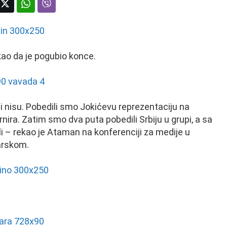
kao da je pogubio konce.
i nisu. Pobedili smo Jokićevu reprezentaciju na
nira. Zatim smo dva puta pobedili Srbiju u grupi, a sa
li – rekao je Ataman na konferenciji za medije u
arskom.