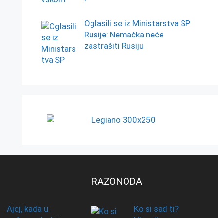
Oglasili se iz Ministarstva SP
Rusije: Nemačka neće
zastrašiti Rusiju
RAZONODA
Ajoj, kada u
Ko si sad ti?