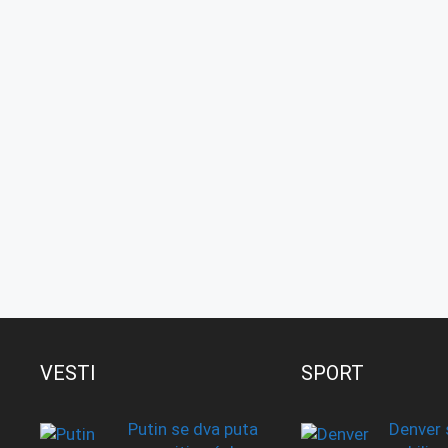
VESTI
SPORT
Putin se dva puta
Denver 