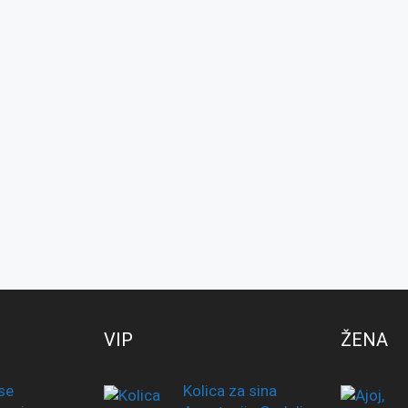
VIP
ŽENA
se
Kolica za sina