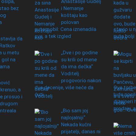
 osipa,
Anastasije Gudelj
stao bez
i Nemanje
nog
koštaju kao
a
polovan
automobil: Cena iznenadila
stavio u 
sve, a tek izgled
puta bolji
stavlja da
 Ratkov
a u metu
„Dve i po godine
 gol na
su krili od mene
mama
da ima dečka“
Voditelj
progovorio nakon
ović
dve decenije, više neće da
Ove torbe
 krenuo, a
ćuti
lude nosi
e prosuo i
dizajneri 
 drugom
prodaju, 
ntreala
„Bio sam joj
najlojalniji“
Nekada kućni
prijatelji, danas ni