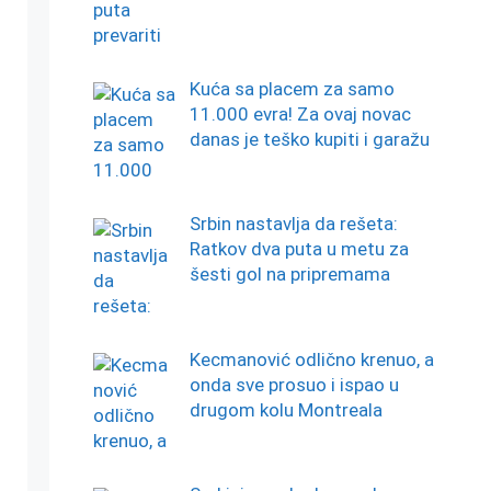
Kuća sa placem za samo
11.000 evra! Za ovaj novac
danas je teško kupiti i garažu
Srbin nastavlja da rešeta:
Ratkov dva puta u metu za
šesti gol na pripremama
Kecmanović odlično krenuo, a
onda sve prosuo i ispao u
drugom kolu Montreala