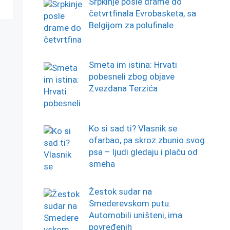
Srpkinje posle drame do
četvrtfinala Evrobasketa, sa
Belgijom za polufinale
Smeta im istina: Hrvati
pobesneli zbog objave
Zvezdana Terzića
Ko si sad ti? Vlasnik se
ofarbao, pa skroz zbunio svog
psa – ljudi gledaju i plaču od
smeha
Žestok sudar na
Smederevskom putu:
Automobili uništeni, ima
povređenih