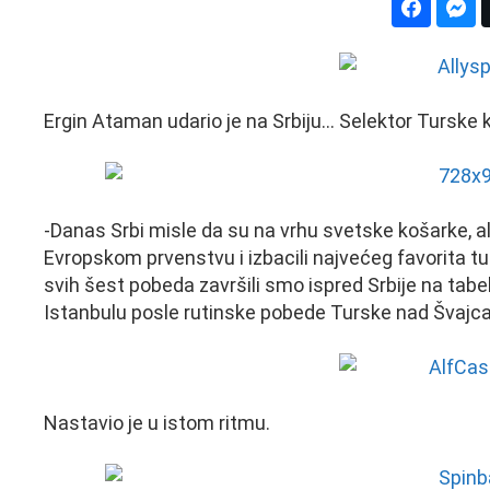
Ergin Ataman udario je na Srbiju… Selektor Turske 
-Danas Srbi misle da su na vrhu svetske košarke, al
Evropskom prvenstvu i izbacili najvećeg favorita tur
svih šest pobeda završili smo ispred Srbije na tabe
Istanbulu posle rutinske pobede Turske nad Švajc
Nastavio je u istom ritmu.