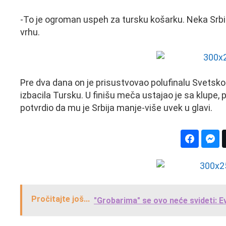
-To je ogroman uspeh za tursku košarku. Neka Srbi i 
vrhu.
Pre dva dana on je prisustvovao polufinalu Svetsko
izbacila Tursku. U finišu meča ustajao je sa klupe, 
potvrdio da mu je Srbija manje-više uvek u glavi.
Pročitajte još...
"Grobarima" se ovo neće svideti: E