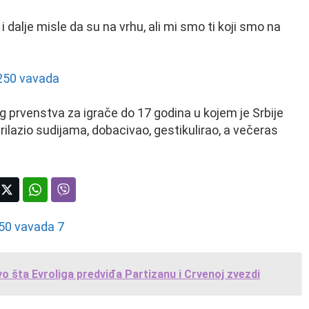
dalje misle da su na vrhu, ali mi smo ti koji smo na
g prvenstva za igrače do 17 godina u kojem je Srbije
prilazio sudijama, dobacivao, gestikulirao, a večeras
vo šta Evroliga predviđa Partizanu i Crvenoj zvezdi