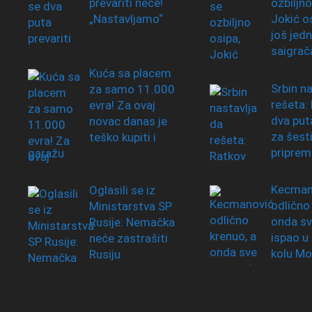
prevariti neće!
ozbiljno
„Nastavljamo“
Jokić o
još jed
saigrač
Kuća sa placem
Srbin na
za samo 11.000
rešeta:
evra! Za ovaj
dva put
novac danas je
za šesti
teško kupiti i
pripre
garažu
Kecman
Oglasili se iz
odlično
Ministarstva SP
onda sv
Rusije: Nemačka
ispao u
neće zastrašiti
kolu Mo
Rusiju