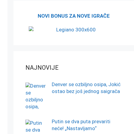
NOVI BONUS ZA NOVE IGRAČE
NAJNOVIJE
Denver se ozbiljno osipa, Jokić
ostao bez još jednog saigrača
Putin se dva puta prevariti
neće! „Nastavljamo“