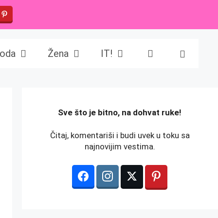
oda
Žena
IT!
️Sve što je bitno, na dohvat ruke!
Čitaj, komentariši i budi uvek u toku sa
najnovijim vestima.