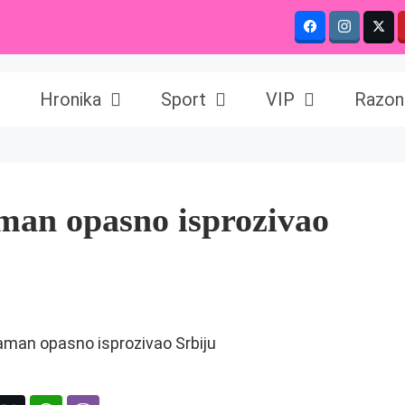
Hronika
Sport
VIP
Razon
aman opasno isprozivao