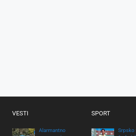
VESTI
SPORT
Alarmantno
Srpsko 