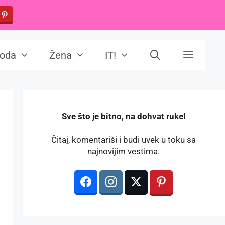
oda
Žena
IT!
️Sve što je bitno, na dohvat ruke!
Čitaj, komentariši i budi uvek u toku sa
najnovijim vestima.