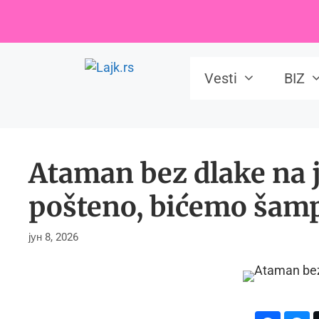
Skip
to
content
Vesti
BIZ
Ataman bez dlake na 
pošteno, bićemo šam
јун 8, 2026