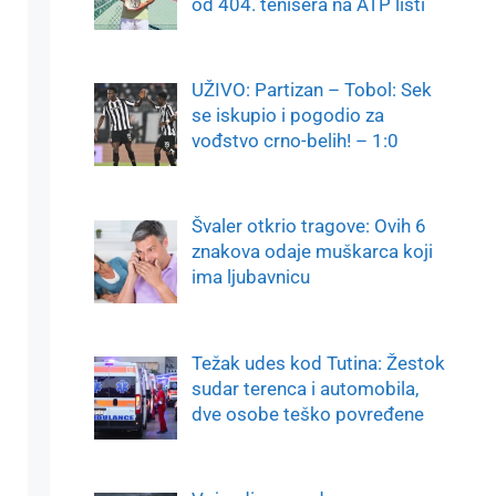
od 404. tenisera na ATP listi
UŽIVO: Partizan – Tobol: Sek
se iskupio i pogodio za
vođstvo crno-belih! – 1:0
Švaler otkrio tragove: Ovih 6
znakova odaje muškarca koji
ima ljubavnicu
Težak udes kod Tutina: Žestok
sudar terenca i automobila,
dve osobe teško povređene