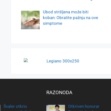
Ubod stršljena može biti
koban: Obratite pažnju na ove
simptome
RAZONODA
Švaler otkrio
Otkriven honorar