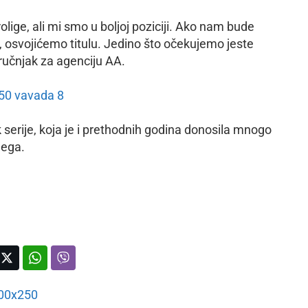
lige, ali mi smo u boljoj poziciji. Ako nam bude
, osvojićemo titulu. Jedino što očekujemo jeste
ručnjak za agenciju AA.
serije, koja je i prethodnih godina donosila mnogo
njega.