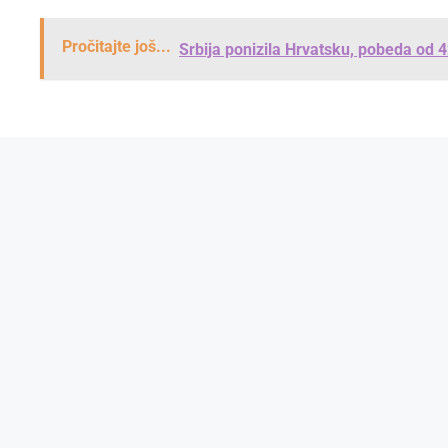
Pročitajte još...
Srbija ponizila Hrvatsku, pobeda od 4