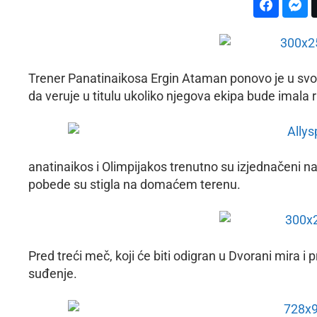
Trener Panatinaikosa Ergin Ataman ponovo je u svom 
da veruje u titulu ukoliko njegova ekipa bude imala
anatinaikos i Olimpijakos trenutno su izjednačeni na 
pobede su stigla na domaćem terenu.
Pred treći meč, koji će biti odigran u Dvorani mira i
suđenje.