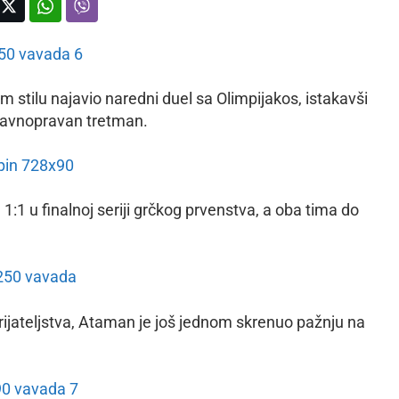
stilu najavio naredni duel sa Olimpijakos, istakavši
 ravnopravan tretman.
1:1 u finalnoj seriji grčkog prvenstva, a oba tima do
 prijateljstva, Ataman je još jednom skrenuo pažnju na