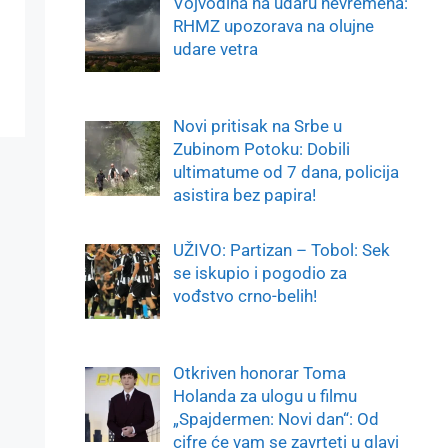
Vojvodina na udaru nevremena:
RHMZ upozorava na olujne
udare vetra
Novi pritisak na Srbe u
Zubinom Potoku: Dobili
ultimatume od 7 dana, policija
asistira bez papira!
UŽIVO: Partizan – Tobol: Sek
se iskupio i pogodio za
vođstvo crno-belih!
Otkriven honorar Toma
Holanda za ulogu u filmu
„Spajdermen: Novi dan“: Od
cifre će vam se zavrteti u glavi