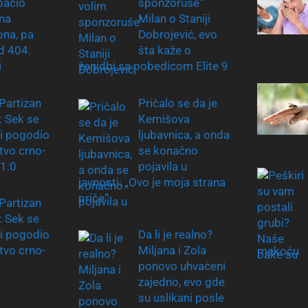
bacio
sponzoruše“
na
Milan o Staniji
na, pa
Dobrojević, evo
d 404.
šta kaže o
i
ženidbi sa pobedicom Elite 9
Partizan
Pričalo se da je
: Sek se
Kemišova
 i pogodio
ljubavnica, a onda
tvo crno-
se konačno
 1:0
pojavila u
javnosti: „Ovo je moja strana
priče“
Partizan
: Sek se
 i pogodio
Da li je realno?
tvo crno-
Miljana i Zola
mekoću
ponovo uhvaćeni
zajedno, evo gde
su uslikani posle