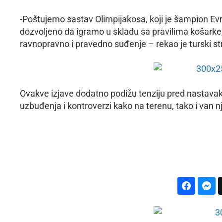
-Poštujemo sastav Olimpijakosa, koji je šampion Evro
dozvoljeno da igramo u skladu sa pravilima košarke
ravnopravno i pravedno suđenje – rekao je turski st
Ovakve izjave dodatno podižu tenziju pred nastavak 
uzbuđenja i kontroverzi kako na terenu, tako i van 