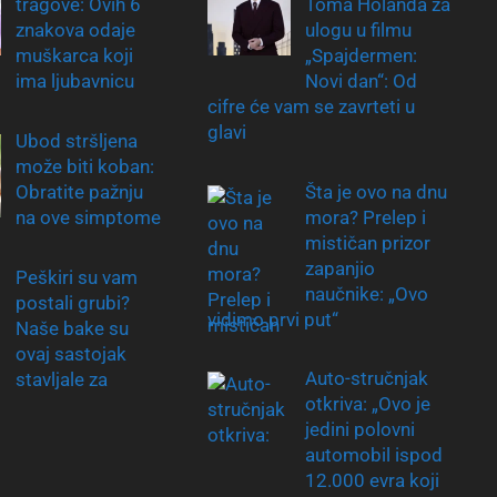
tragove: Ovih 6
Toma Holanda za
znakova odaje
ulogu u filmu
muškarca koji
„Spajdermen:
ima ljubavnicu
Novi dan“: Od
cifre će vam se zavrteti u
glavi
Ubod stršljena
može biti koban:
Obratite pažnju
Šta je ovo na dnu
na ove simptome
mora? Prelep i
mističan prizor
zapanjio
Peškiri su vam
naučnike: „Ovo
postali grubi?
vidimo prvi put“
Naše bake su
ovaj sastojak
Auto-stručnjak
stavljale za
otkriva: „Ovo je
jedini polovni
automobil ispod
12.000 evra koji