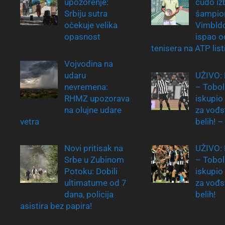
upozorenje:
čudo iz
Srbiju sutra
šampio
očekuje velika
Vimbldo
opasnost
ispao o
tenisera na ATP list
Vojvodina na
udaru
UŽIVO: 
nevremena:
– Tobol
RHMZ upozorava
iskupio
na olujne udare
za vođs
vetra
belih! –
Novi pritisak na
UŽIVO: 
Srbe u Zubinom
– Tobol
Potoku: Dobili
iskupio
ultimatume od 7
za vođs
dana, policija
belih!
asistira bez papira!