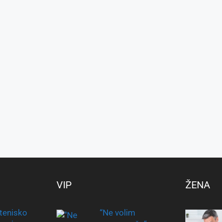
VIP
ŽENA
tenisko
“Ne volim