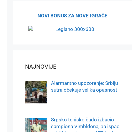
NOVI BONUS ZA NOVE IGRAČE
NAJNOVIJE
Alarmantno upozorenje: Srbiju
sutra očekuje velika opasnost
Srpsko tenisko čudo izbacio
šampiona Vimbldona, pa ispao