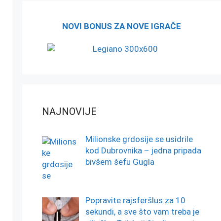
NOVI BONUS ZA NOVE IGRAČE
NAJNOVIJE
Milionske grdosije se usidrile
kod Dubrovnika – jedna pripada
bivšem šefu Gugla
Popravite rajsferšlus za 10
sekundi, a sve što vam treba je