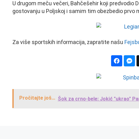
U drugom meču večeri, Bahčešehir koji predvodio De
gostovanju u Poljskoj i samim tim obezbedio prvo m
Za više sportskih informacija, zapratite našu
Fejsb
Pročitajte još...
Šok za crno-bele: Jokić "ukrao" Pa