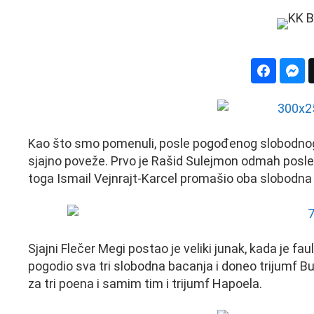
Kao što smo pomenuli, posle pogođenog slobodno
sjajno poveže. Prvo je Rašid Sulejmon odmah posle
toga Ismail Vejnrajt-Karcel promašio oba slobodna
Sjajni Flečer Megi postao je veliki junak, kada je fa
pogodio sva tri slobodna bacanja i doneo trijumf 
za tri poena i samim tim i trijumf Hapoela.