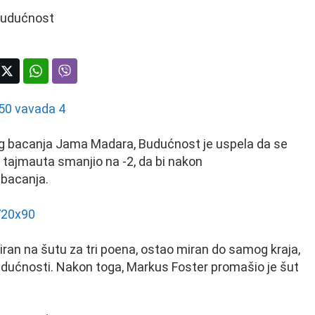
g bacanja Jama Madara, Budućnost je uspela da se
 tajmauta smanjio na -2, da bi nakon
 bacanja.
uliran na šutu za tri poena, ostao miran do samog kraja,
Budućnosti. Nakon toga, Markus Foster promašio je šut