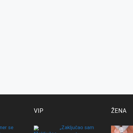
VIP
ŽENA
ner se
„Zaključao sam