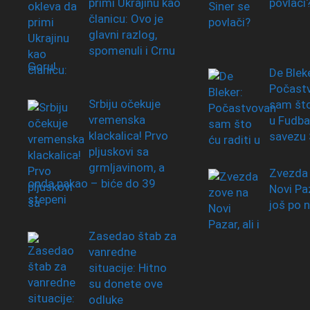
primi Ukrajinu kao
povlači
članicu: Ovo je
glavni razlog,
spomenuli i Crnu
Goru!
De Bleke
Počast
Srbiju očekuje
sam što
vremenska
u Fudb
klackalica! Prvo
savezu 
pljuskovi sa
grmljavinom, a
Zvezda 
onda pakao – biće do 39
Novi Paza
stepeni
još po 
Zasedao štab za
vanredne
situacije: Hitno
su donete ove
odluke