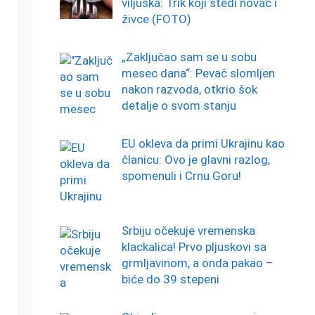
viljuška: Trik koji štedi novac i
živce (FOTO)
„Zaključao sam se u sobu
mesec dana“: Pevač slomljen
nakon razvoda, otkrio šok
detalje o svom stanju
EU okleva da primi Ukrajinu kao
članicu: Ovo je glavni razlog,
spomenuli i Crnu Goru!
Srbiju očekuje vremenska
klackalica! Prvo pljuskovi sa
grmljavinom, a onda pakao –
biće do 39 stepeni