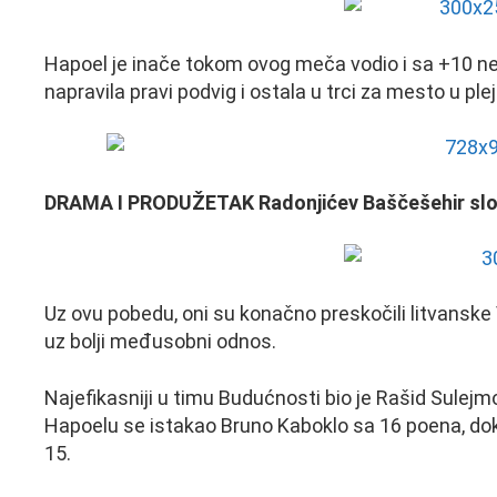
Hapoel je inače tokom ovog meča vodio i sa +10 ne
napravila pravi podvig i ostala u trci za mesto u pl
DRAMA I PRODUŽETAK Radonjićev Baščešehir sl
Uz ovu pobedu, oni su konačno preskočili litvanske V
uz bolji međusobni odnos.
Najefikasniji u timu Budućnosti bio je Rašid Sulejm
Hapoelu se istakao Bruno Kaboklo sa 16 poena, dok
15.