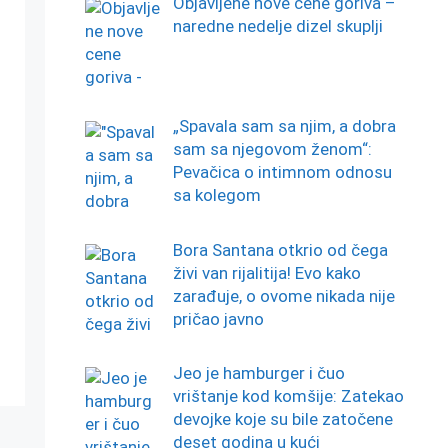
Objavljene nove cene goriva –
naredne nedelje dizel skuplji
„Spavala sam sa njim, a dobra
sam sa njegovom ženom“:
Pevačica o intimnom odnosu
sa kolegom
Bora Santana otkrio od čega
živi van rijalitija! Evo kako
zarađuje, o ovome nikada nije
pričao javno
Jeo je hamburger i čuo
vrištanje kod komšije: Zatekao
devojke koje su bile zatočene
deset godina u kući