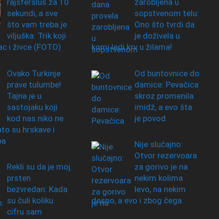
rajsferšlus za 10
zarobljena u
sekundi, a sve
sopstvenom telu:
što vam treba je
Ono što tvrdi da
viljuška: Trik koji
je doživela u
ac i živce (FOTO)
komi ledi krv u žilama!
Ovako Turkinje
Od buntovnice do
prave tulumbe!
damice: Pevačica
Tajna je u
skroz promenila
sastojaku koji
imidž, a evo šta
kod nas niko ne
je povod
ato su hrskave i
pa
Nije slučajno:
Otvor rezervoara
Rekli su da je moj
za gorivo je na
prsten
nekim kolima
bezvredan: Kada
levo, na nekim
su čuli koliku
desno, a evo i zbog čega
cifru sam