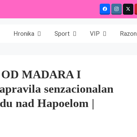
Hronika
Sport
VIP
Razon
 OD MADARA I
ravila senzacionalan
bedu nad Hapoelom |