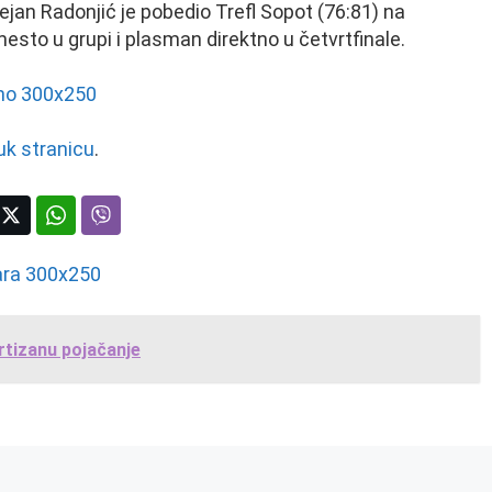
jan Radonjić je pobedio Trefl Sopot (76:81) na
esto u grupi i plasman direktno u četvrtfinale.
uk stranicu
.
rtizanu pojačanje