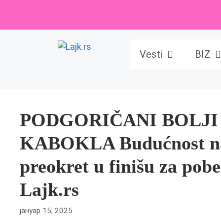
Skip
to
content
Vesti
BIZ
PODGORIČANI BOLJI
KABOKLA Budućnost nap
preokret u finišu za po
Lajk.rs
јануар 15, 2025