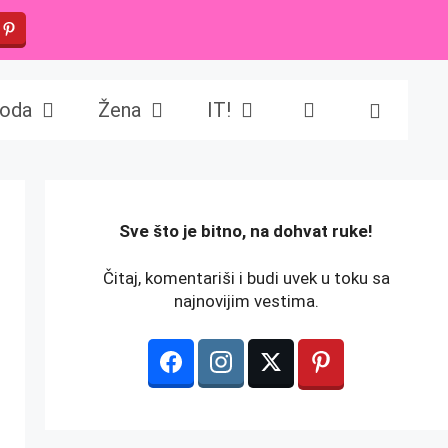
oda
Žena
IT!
️Sve što je bitno, na dohvat ruke!
Čitaj, komentariši i budi uvek u toku sa
najnovijim vestima.