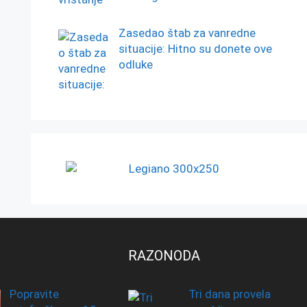
Zasedao štab za vanredne
situacije: Hitno su donete ove
odluke
RAZONODA
Popravite
Tri dana provela