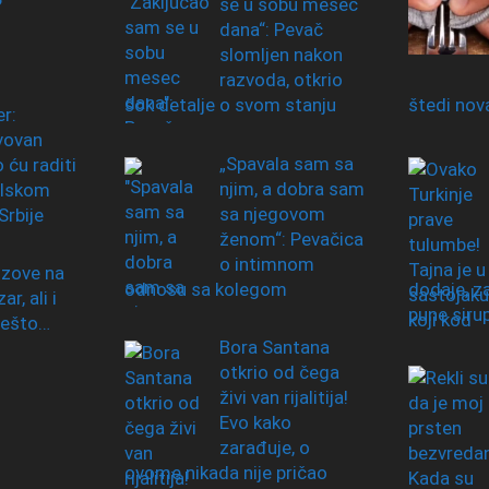
?
se u sobu mesec
dana“: Pevač
slomljen nakon
razvoda, otkrio
šok detalje o svom stanju
štedi nov
r:
vovan
„Spavala sam sa
 ću raditi
njim, a dobra sam
alskom
sa njegovom
Srbije
ženom“: Pevačica
o intimnom
zove na
odnosu sa kolegom
dodaje, z
r, ali i
pune siru
nešto…
Bora Santana
otkrio od čega
živi van rijalitija!
Evo kako
zarađuje, o
ovome nikada nije pričao