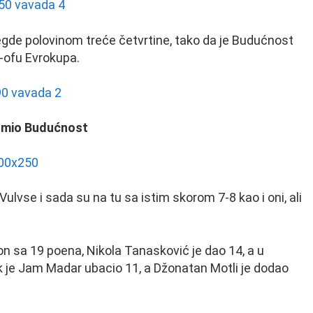
gde polovinom treće četvrtine, tako da je Budućnost
ej-ofu Evrokupa.
omio Budućnost
ulvse i sada su na tu sa istim skorom 7-8 kao i oni, ali
on sa 19 poena, Nikola Tanasković je dao 14, a u
 je Jam Madar ubacio 11, a Džonatan Motli je dodao