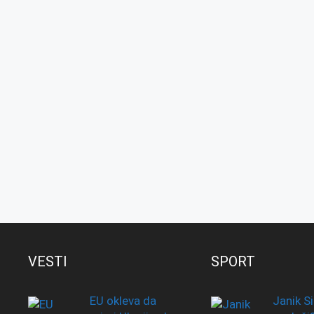
VESTI
SPORT
EU okleva da
Janik Si