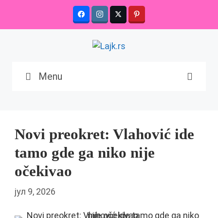
Skip
to
content
Menu
Novi preokret: Vlahović ide
tamo gde ga niko nije
očekivao
јул 9, 2026