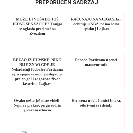
PREPORUČEN SADRŽAJ
MOŽE LI VOŠA DO JOŠ
RAČUNAJU NA NJEGA Srbin
JEDNE SENZACIJE? Tanjga
debituje u NBA, našao se na
se oglasio pred meč sa
spisku | Lajk.rs
Zvezdom
BEŽAO IZ HUMSKE, NIKO
Pobeda Partizana u senci
NIJE ZNAO GDE JE
masovne tuče
Nekadašnji fudbaler Partizana
igra sjajnu sezonu, postigao je
prelep gol i zagorčao život
favoritu | Lajk.rs
Ovako nešto još niste videli:
Hit scena u svlačionici Intera,
Nejmar plakao, pa ga sudija
otkriveni svi detalji
greškom izbacio