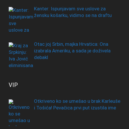
Kanter: Ispunjavam sve uslove za
žensku košarku, vidimo se na draftu
Otac joj Srbin, majka Hrvatica: Ona
izabrala Ameriku, a sada je doživela
debakl
VIP
Otkriveno ko se umešao u brak Karleuše
i Tošića! Pevačica prvi put izustila ime