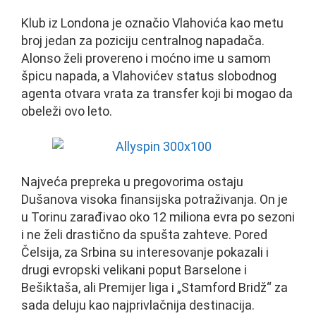
Klub iz Londona je označio Vlahovića kao metu
broj jedan za poziciju centralnog napadača.
Alonso želi provereno i moćno ime u samom
špicu napada, a Vlahovićev status slobodnog
agenta otvara vrata za transfer koji bi mogao da
obeleži ovo leto.
Najveća prepreka u pregovorima ostaju
Dušanova visoka finansijska potraživanja. On je
u Torinu zarađivao oko 12 miliona evra po sezoni
i ne želi drastično da spušta zahteve. Pored
Čelsija, za Srbina su interesovanje pokazali i
drugi evropski velikani poput Barselone i
Bešiktaša, ali Premijer liga i „Stamford Bridž“ za
sada deluju kao najprivlačnija destinacija.