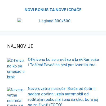
NOVI BONUS ZA NOVE IGRAČE
NAJNOVIJE
Otkriveno ko se umešao u brak Karleuše
i Tošića! Pevačica prvi put izustila ime
Neverovatna nesreća: Braća od četiri i
sedam godina uzela automobil od
roditelja i pokosila ženu na ulici, bore joj
se za život! (FOTO)