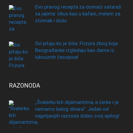
Evo pravog recepta za domaći sataraš
sa jajima: Ukus kao u kafani, melem za
stomak i dušu
Svi pitaju ko je šiša: Frizura zbog koje
Beograđanke izgledaju kao dame iz
luksuznih časopisa!
RAZONODA
„Švalerku kiti dijamantima, a ćerke i ja
nemamo belog dinara“: Jedan od
najprljavijih razvoda dobio svoj epilog!