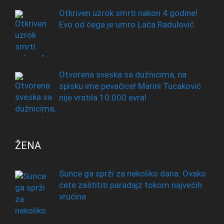
Otkriven uzrok smrti nakon 4 godine!
Evo od čega je umro Laća Radulović
Otvorena sveska sa dužnicima, na
spisku ime pevačice! Marini Tucaković
nije vratila 10.000 evra!
ŽENA
Sunce ga sprži za nekoliko dana: Ovako
ćete zaštititi paradajz tokom najvećih
vrućina