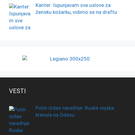
Kanter: Ispunjavam sve uslove za
žensku košarku, vidimo se na draftu
VESTI
Putin izdao naređnje: Ruska vojska
krenula na Odesu