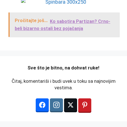
Pročitajte još...
Ko sabotira Partizan? Crno-
beli bizarno ostali bez pojačanja
️Sve što je bitno, na dohvat ruke!
Čitaj, komentariši i budi uvek u toku sa najnovijim
vestima.