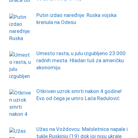
Putin izdao naređnje: Ruska vojska
krenula na Odesu
Umesto rasta, u julu izgubljeno 23.000
radnih mesta: Hladan tuš za američku
ekonomiju
Otkriven uzrok smrti nakon 4 godine!
Evo od čega je umro Laća Radulović
Užas na Voždovcu: Maloletnice napale i
tukle Ruskinju (19) dok joj nisu ukrale