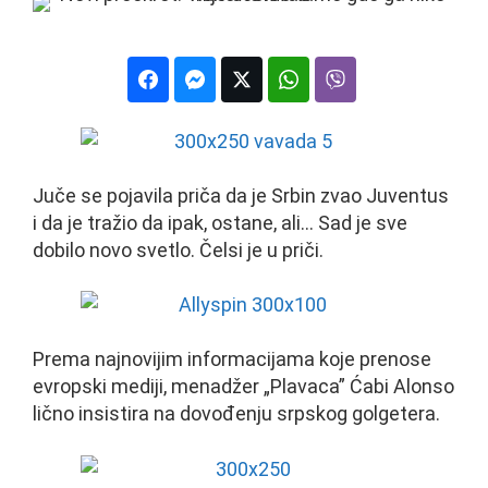
Juče se pojavila priča da je Srbin zvao Juventus
i da je tražio da ipak, ostane, ali… Sad je sve
dobilo novo svetlo. Čelsi je u priči.
Prema najnovijim informacijama koje prenose
evropski mediji, menadžer „Plavaca” Ćabi Alonso
lično insistira na dovođenju srpskog golgetera.