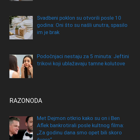
Svadbeni poklon su otvorili posle 10
godina: Oni što su našli unutra, spasilo
im je brak
Podočnjaci nestaju za 5 minuta: Jeftini
trikovi koji ublažavaju tamne kolutove
RAZONODA
Met Dejmon otkrio kako su on i Ben
Aflek bankrotirali posle kultnog filma:
„Za godinu dana smo opet bili skoro
švorc“