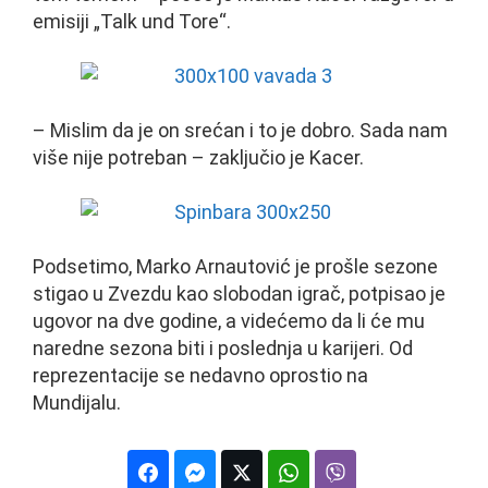
emisiji „Talk und Tore“.
– Mislim da je on srećan i to je dobro. Sada nam
više nije potreban – zaključio je Kacer.
Podsetimo, Marko Arnautović je prošle sezone
stigao u Zvezdu kao slobodan igrač, potpisao je
ugovor na dve godine, a videćemo da li će mu
naredne sezona biti i poslednja u karijeri. Od
reprezentacije se nedavno oprostio na
Mundijalu.