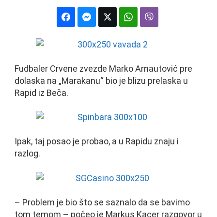
Fudbaler Crvene zvezde Marko Arnautović pre
dolaska na „Marakanu“ bio je blizu prelaska u
Rapid iz Beča.
Ipak, taj posao je probao, a u Rapidu znaju i
razlog.
– Problem je bio što se saznalo da se bavimo
tom temom – počeo je Markus Kacer razgovor u