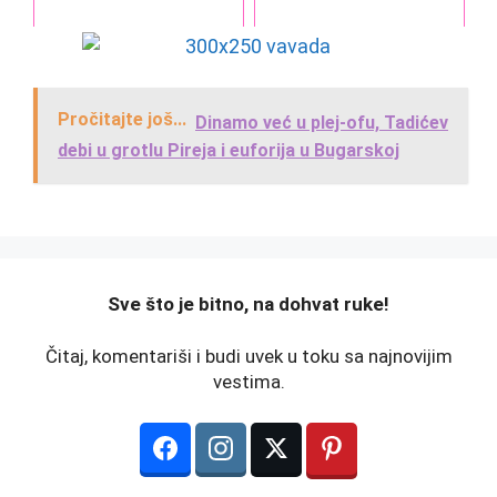
Pročitajte još...
Dinamo već u plej-ofu, Tadićev
debi u grotlu Pireja i euforija u Bugarskoj
️Sve što je bitno, na dohvat ruke!
Čitaj, komentariši i budi uvek u toku sa najnovijim
vestima.