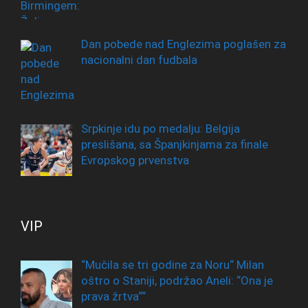
Dan pobede nad Englezima poglašen za
nacionalni dan fudbala
Srpkinje idu po medalju: Belgija
preslišana, sa Španjkinjama za finale
Evropskog prvenstva
VIP
“Mučila se tri godine za Noru“ Milan
oštro o Staniji, podržao Aneli: “Ona je
prava žrtva““