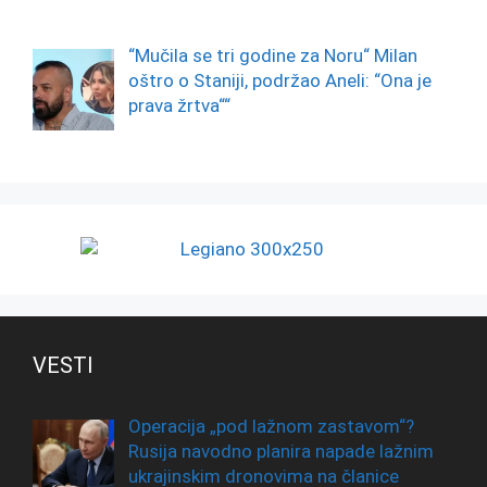
“Mučila se tri godine za Noru“ Milan
oštro o Staniji, podržao Aneli: “Ona je
prava žrtva““
VESTI
Operacija „pod lažnom zastavom“?
Rusija navodno planira napade lažnim
ukrajinskim dronovima na članice