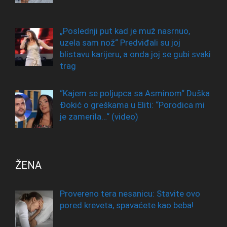
„Poslednji put kad je muž nasrnuo,
uzela sam nož“ Predviđali su joj
blistavu karijeru, a onda joj se gubi svaki
trag
“Kajem se poljupca sa Asminom“ Duška
Đokić o greškama u Eliti: “Porodica mi
je zamerila…“ (video)
ŽENA
Provereno tera nesanicu: Stavite ovo
pored kreveta, spavaćete kao beba!