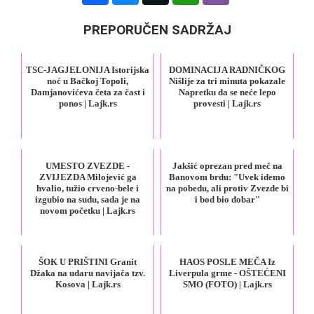
PREPORUČEN SADRŽAJ
TSC-JAGJELONIJA Istorijska
DOMINACIJA RADNIČKOG
noć u Bačkoj Topoli,
Nišlije za tri minuta pokazale
Damjanovićeva četa za čast i
Napretku da se neće lepo
ponos | Lajk.rs
provesti | Lajk.rs
UMESTO ZVEZDE -
Jakšić oprezan pred meč na
ZVIJEZDA Milojević ga
Banovom brdu: "Uvek idemo
hvalio, tužio crveno-bele i
na pobedu, ali protiv Zvezde bi
izgubio na sudu, sada je na
i bod bio dobar"
novom početku | Lajk.rs
ŠOK U PRIŠTINI Granit
HAOS POSLE MEČA Iz
Džaka na udaru navijača tzv.
Liverpula grme - OŠTEĆENI
Kosova | Lajk.rs
SMO (FOTO) | Lajk.rs