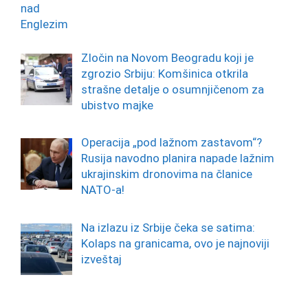
Zločin na Novom Beogradu koji je
zgrozio Srbiju: Komšinica otkrila
strašne detalje o osumnjičenom za
ubistvo majke
Operacija „pod lažnom zastavom“?
Rusija navodno planira napade lažnim
ukrajinskim dronovima na članice
NATO-a!
Na izlazu iz Srbije čeka se satima:
Kolaps na granicama, ovo je najnoviji
izveštaj