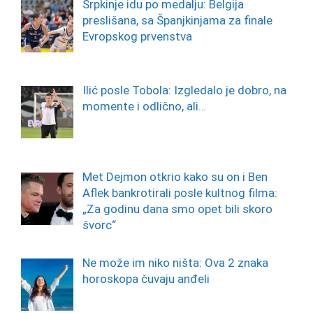
Srpkinje idu po medalju: Belgija
preslišana, sa Španjkinjama za finale
Evropskog prvenstva
Ilić posle Tobola: Izgledalo je dobro, na
momente i odlično, ali…
Met Dejmon otkrio kako su on i Ben
Aflek bankrotirali posle kultnog filma:
„Za godinu dana smo opet bili skoro
švorc“
Ne može im niko ništa: Ova 2 znaka
horoskopa čuvaju anđeli