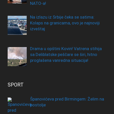
NATO-a!
Na izlazu iz Srbije čeka se satima:
Kolaps na granicama, ovo je najnoviji
izveštaj
Drama u opštini Kovin! Vatrena stihija
sa Deliblatske peščare se širi, hitno
proglašena vanredna situacija!
SPORT
Španovićeva pred Birmingem: Želim na
postolje