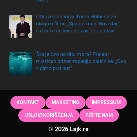
Otkriven honorar Toma Holanda za
ulogu u filmu „Spajdermen: Novi dan“:
Od cifre će vam se zavrteti u glavi
Šta je ovo na dnu mora? Prelep i
mističan prizor zapanjio naučnike: „Ovo
vidimo prvi put“
KONTAKT
MARKETING
IMPRESSUM
USLOVI KORIŠĆENJA
PIŠITE NAM
© 2026 Lajk.rs