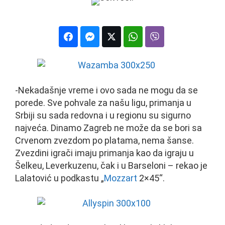
-Nekadašnje vreme i ovo sada ne mogu da se
porede. Sve pohvale za našu ligu, primanja u
Srbiji su sada redovna i u regionu su sigurno
najveća. Dinamo Zagreb ne može da se bori sa
Crvenom zvezdom po platama, nema šanse.
Zvezdini igrači imaju primanja kao da igraju u
Šelkeu, Leverkuzenu, čak i u Barseloni – rekao je
Lalatović u podkastu „
Mozzart
2×45“.