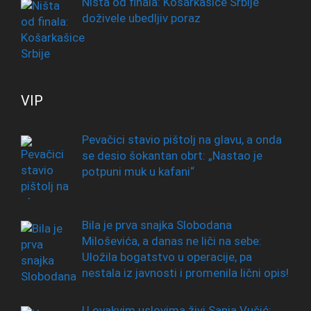
Ništa od finala: Košarkašice Srbije
doživele ubedljiv poraz
VIP
Pevačici stavio pištolj na glavu, a onda
se desio šokantan obrt: „Nastao je
potpuni muk u kafani“
Bila je prva snajka Slobodana
Miloševića, a danas ne liči na sebe:
Uložila bogatstvo u operacije, pa
nestala iz javnosti i promenila lični opis!
U ovakvim uslovima živi Sanja Vučić: