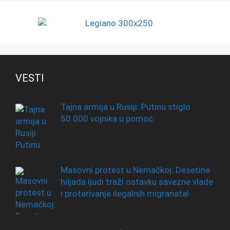
VESTI
Tajna armija u Rusiji: Putinu stiglo
50.000 vojnika u pomoć
Masovni protest u Nemačkoj: Desetine
hiljada ljudi traži ostavku savezne vlade
i proterivanje ilegalnih migranata!