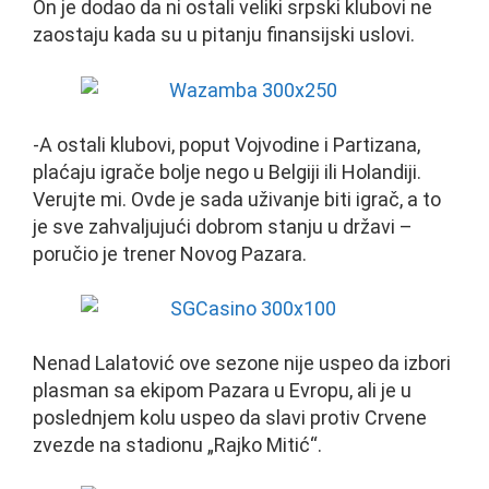
On je dodao da ni ostali veliki srpski klubovi ne
zaostaju kada su u pitanju finansijski uslovi.
-A ostali klubovi, poput Vojvodine i Partizana,
plaćaju igrače bolje nego u Belgiji ili Holandiji.
Verujte mi. Ovde je sada uživanje biti igrač, a to
je sve zahvaljujući dobrom stanju u državi –
poručio je trener Novog Pazara.
Nenad Lalatović ove sezone nije uspeo da izbori
plasman sa ekipom Pazara u Evropu, ali je u
poslednjem kolu uspeo da slavi protiv Crvene
zvezde na stadionu „Rajko Mitić“.