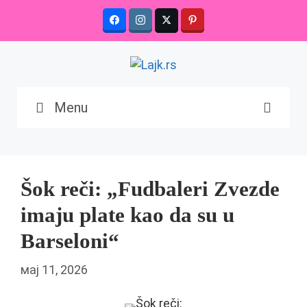
Skip
to
content
Menu
Šok reči: „Fudbaleri Zvezde
imaju plate kao da su u
Barseloni“
мај 11, 2026