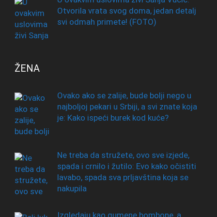
Otvorila vrata svog doma, jedan detalj
svi odmah primete! (FOTO)
ŽENA
Ovako ako se zalije, bude bolji nego u
najboljoj pekari u Srbiji, a svi znate koja
je: Kako ispeći burek kod kuće?
Ne treba da stružete, ovo sve izjede,
spada i crnilo i žutilo: Evo kako očistiti
lavabo, spada sva prljavština koja se
nakupila
Izgledaju kao gumene bombone, a