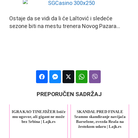
Ostaje da se vidi da li će Laltović i sledeće
sezone biti na mestu trenera Novog Pazara…
PREPORUČEN SADRŽAJ
IGRA KAO TINEJDŽER Ističe
SKANDAL PRED FINALE
mu ugovor, ali gigant ne može
Sramno skandiranje navijača
bez Srbina | Lajk.rs
Barselone, zvezda Reala na
žestokom udaru | Lajk.rs