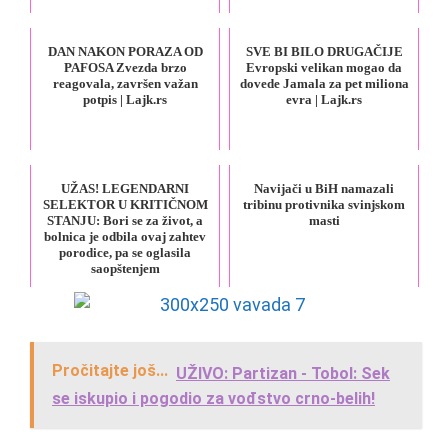
DAN NAKON PORAZA OD
SVE BI BILO DRUGAČIJE
PAFOSA Zvezda brzo
Evropski velikan mogao da
reagovala, završen važan
dovede Jamala za pet miliona
potpis | Lajk.rs
evra | Lajk.rs
UŽAS! LEGENDARNI
Navijači u BiH namazali
SELEKTOR U KRITIČNOM
tribinu protivnika svinjskom
STANJU: Bori se za život, a
masti
bolnica je odbila ovaj zahtev
porodice, pa se oglasila
saopštenjem
Pročitajte još...
UŽIVO: Partizan - Tobol: Sek
se iskupio i pogodio za vođstvo crno-belih!