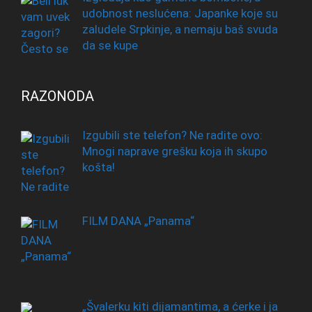
udobnost neslućena: Japanke koje su
zaludele Srpkinje, a nemaju baš svuda
da se kupe
RAZONODA
Izgubili ste telefon? Ne radite ovo:
Mnogi naprave grešku koja ih skupo
košta!
FILM DANA „Panama“
„Švalerku kiti dijamantima, a ćerke i ja