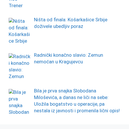
Ništa od finala: Košarkašice Srbije
doživele ubedljiv poraz
Radnički konačno slavio: Zemun
nemoćan u Kragujevcu
Bila je prva snajka Slobodana
Miloševića, a danas ne liči na sebe:
Uložila bogatstvo u operacije, pa
nestala iz javnosti i promenila lični opis!