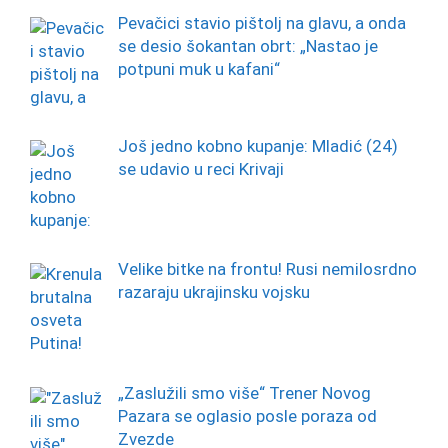
Pevačici stavio pištolj na glavu, a onda
se desio šokantan obrt: „Nastao je
potpuni muk u kafani“
Još jedno kobno kupanje: Mladić (24)
se udavio u reci Krivaji
Velike bitke na frontu! Rusi nemilosrdno
razaraju ukrajinsku vojsku
„Zaslužili smo više“ Trener Novog
Pazara se oglasio posle poraza od
Zvezde