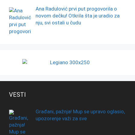
Ana Radulović prvi put progovorila o
novom dečku! Otkrila šta je uradio za
nju, svi ostali u čudu
VESTI
Građani, pažnja! Mup se upravo oglasio,
upozorenje važi za sve