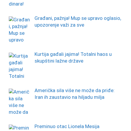
Građani, pažnja! Mup se upravo oglasio,
upozorenje važi za sve
Kurtija gađali jajima! Totalni haos u
skupštini lažne države
Američka sila više ne može da priđe:
Iran ih zaustavio na hiljadu milja
Preminuo otac Lionela Mesija