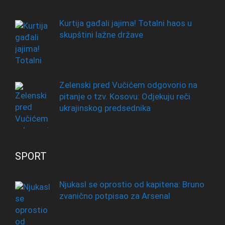
Kurtija gađali jajima! Totalni haos u
skupštini lažne države
Zelenski pred Vučićem odgovorio na
pitanje o tzv. Kosovu: Odjekuju reči
ukrajinskog predsednika
SPORT
Njukasl se oprostio od kapitena: Bruno
zvanično potpisao za Arsenal