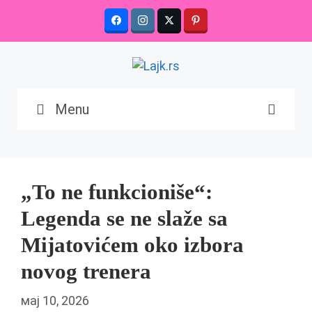
Skip
to
content
Menu
„To ne funkcioniše“:
Legenda se ne slaže sa
Mijatovićem oko izbora
novog trenera
мај 10, 2026