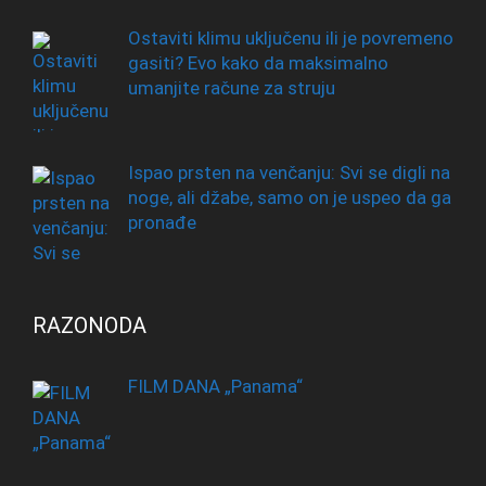
Ostaviti klimu uključenu ili je povremeno
gasiti? Evo kako da maksimalno
umanjite račune za struju
Ispao prsten na venčanju: Svi se digli na
noge, ali džabe, samo on je uspeo da ga
pronađe
RAZONODA
FILM DANA „Panama“