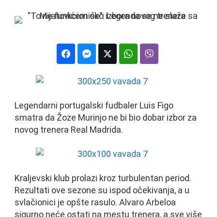
Legendarni portugalski fudbaler Luis Figo
smatra da Žoze Murinjo ne bi bio dobar izbor za
novog trenera Real Madrida.
Kraljevski klub prolazi kroz turbulentan period.
Rezultati ove sezone su ispod očekivanja, a u
svlačionici je opšte rasulo. Alvaro Arbeloa
sigurno neće ostati na mestu trenera, a sve više