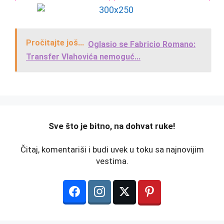
Pročitajte još...
Oglasio se Fabricio Romano:
Transfer Vlahovića nemoguć...
️Sve što je bitno, na dohvat ruke!
Čitaj, komentariši i budi uvek u toku sa najnovijim
vestima.