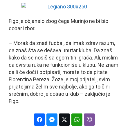
Figo je objansio zbog čega Murinjo ne bi bio
dobar izbor.
– Moraš da znaš fudbal, da imaš zdrav razum,
da znaš šta se dešava unutar kluba. Da znaš
kako da se nosiš sa egom tih igrača. Ali, mislim
da čvrsta ruka ne funkcioniše u klubu. Ne znam
da li će doći i potpisati, morate to da pitate
Florentina Pereza. Žoze je moj prijatelj, svim
prijateljima želim sve najbolje, ako ga to čini
srećnim, dobro je došao u klub – zaključio je
Figo.