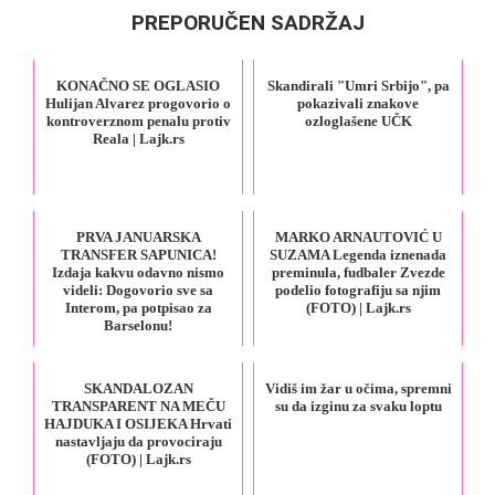
PREPORUČEN SADRŽAJ
KONAČNO SE OGLASIO
Skandirali "Umri Srbijo", pa
Hulijan Alvarez progovorio o
pokazivali znakove
kontroverznom penalu protiv
ozloglašene UČK
Reala | Lajk.rs
PRVA JANUARSKA
MARKO ARNAUTOVIĆ U
TRANSFER SAPUNICA!
SUZAMA Legenda iznenada
Izdaja kakvu odavno nismo
preminula, fudbaler Zvezde
videli: Dogovorio sve sa
podelio fotografiju sa njim
Interom, pa potpisao za
(FOTO) | Lajk.rs
Barselonu!
SKANDALOZAN
Vidiš im žar u očima, spremni
TRANSPARENT NA MEČU
su da izginu za svaku loptu
HAJDUKA I OSIJEKA Hrvati
nastavljaju da provociraju
(FOTO) | Lajk.rs