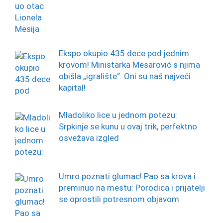
Ekspo okupio 435 dece pod jednim
krovom! Ministarka Mesarović s njima
obišla „igralište“: Oni su naš najveći
kapital!
Mladoliko lice u jednom potezu:
Srpkinje se kunu u ovaj trik, perfektno
osvežava izgled
Umro poznati glumac! Pao sa krova i
preminuo na mestu: Porodica i prijatelji
se oprostili potresnom objavom