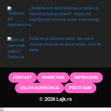
„Švalerku kiti dijamantima, a ćerke i ja
nemamo belog dinara“: Jedan od
najprljavijih razvoda dobio svoj epilog!
Deda mi je jednom rekao: Na ova 4
mesta u kući se ne čuva novac, stići će
beda
KONTAKT
MARKETING
IMPRESSUM
USLOVI KORIŠĆENJA
PIŠITE NAM
© 2026 Lajk.rs