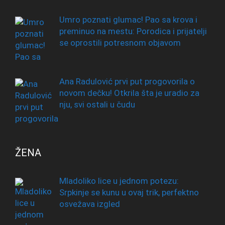
Umro poznati glumac! Pao sa krova i
preminuo na mestu: Porodica i prijatelji
se oprostili potresnom objavom
Ana Radulović prvi put progovorila o
novom dečku! Otkrila šta je uradio za
nju, svi ostali u čudu
ŽENA
Mladoliko lice u jednom potezu:
Srpkinje se kunu u ovaj trik, perfektno
osvežava izgled