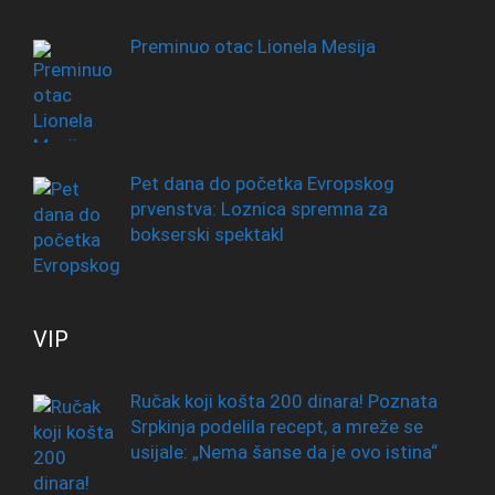
Preminuo otac Lionela Mesija
Pet dana do početka Evropskog
prvenstva: Loznica spremna za
bokserski spektakl
VIP
Ručak koji košta 200 dinara! Poznata
Srpkinja podelila recept, a mreže se
usijale: „Nema šanse da je ovo istina“