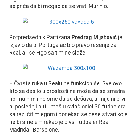
se priča da bi mogao da se vrati Murinjo.
Potpredsednik Partizana
Predrag Mijatović
je
izjavio da bi Portugalac bio pravo rešenje za
Real, ali se Figo sa tim ne slaže.
– Čvrsta ruka u Realu ne funkcioniše. Sve ovo
što se desilo u prošlosti ne može da se smatra
normalnim i ne sme da se dešava, ali nije ni prvi
ni poslednji put. Imaš u svlačionici 30 fudbalera
sa različitim egom i ponekad se dese stvari koje
ne bi smele – rekao je bivši fudbaler Real
Madrida i Barselone.