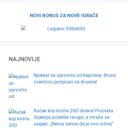
NOVI BONUS ZA NOVE IGRAČE
NAJNOVIJE
Njukasl se oprostio od kapitena: Bruno
zvanično potpisao za Arsenal
Ručak koji košta 200 dinara! Poznata
Srpkinja podelila recept, a mreže se
usijale: „Nema šanse da je ovo istina“