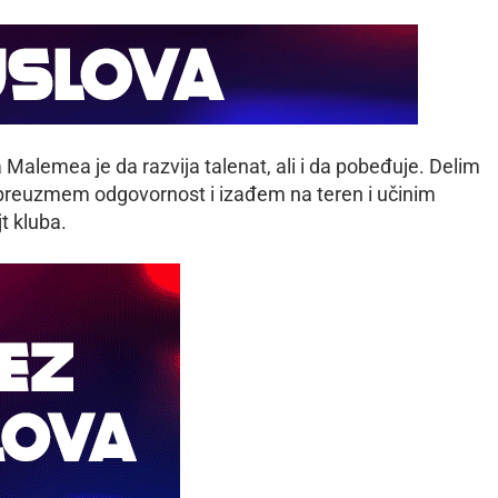
ija Malemea je da razvija talenat, ali i da pobeđuje. Delim
a preuzmem odgovornost i izađem na teren i učinim
t kluba.