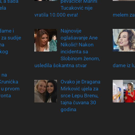
, a sada
pevačice! Marini
ela
Tucaković nije
vratila 10.000 evra!
melem za
dame i
Najnovije
za sudije
oglašavanje Ane
na
Nikolić! Nakon
skog
incidenta sa
Slobinom ženom,
usledila šokantna stvar
dame iz l
ć na
 Krunićka
Ovako je Dragana
a u prvom
Mirković ujela za
ronta
srce Lepu Brenu,
tajna čuvana 30
godina