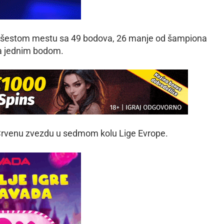
 šestom mestu sa 49 bodova, 26 manje od šampiona
 sa jednim bodom.
 Crvenu zvezdu u sedmom kolu Lige Evrope.