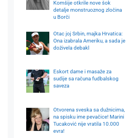
Komšije otkrile nove šok
detalje monstruoznog zločina
u Borči
Otac joj Srbin, majka Hrvatica:
Ona izabrala Ameriku, a sada je
doživela debakl
Eskort dame i masaže za
sudije sa računa fudbalskog
saveza
Otvorena sveska sa dužnicima,
na spisku ime pevačice! Marini
Tucaković nije vratila 10.000
evra!