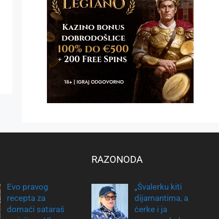
RAZONODA
Evo pravog
„Švalerku kiti
recepta za
dijamantima, a
domaći sataraš
ćerke i ja