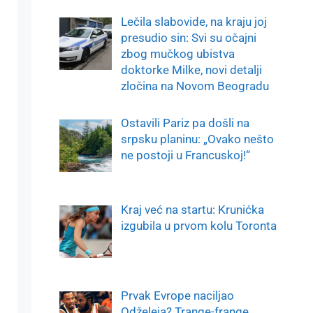
Lečila slabovide, na kraju joj
presudio sin: Svi su očajni
zbog mučkog ubistva
doktorke Milke, novi detalji
zločina na Novom Beogradu
Ostavili Pariz pa došli na
srpsku planinu: „Ovako nešto
ne postoji u Francuskoj!“
Kraj već na startu: Krunićka
izgubila u prvom kolu Toronta
Prvak Evrope naciljao
Odželeja? Trange-frange