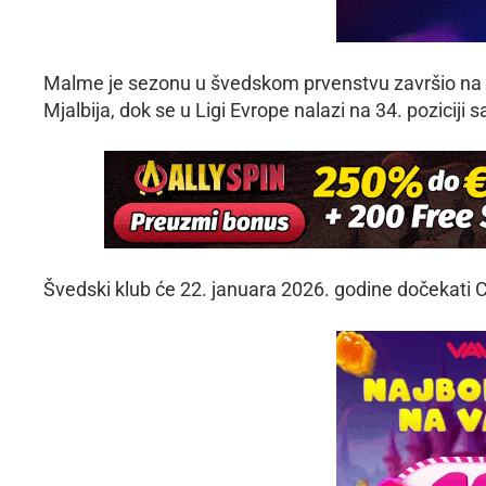
Malme je sezonu u švedskom prvenstvu završio na
Mjalbija, dok se u Ligi Evrope nalazi na 34. poziciji
Švedski klub će 22. januara 2026. godine dočekati