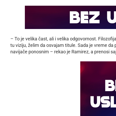
– To je velika čast, ali i velika odgovornost. Filozof
tu viziju, želim da osvajam titule. Sada je vreme d
navijače ponosnim – rekao je Ramirez, a prenosi saj