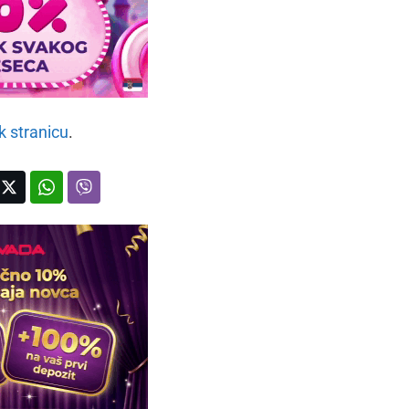
k stranicu
.