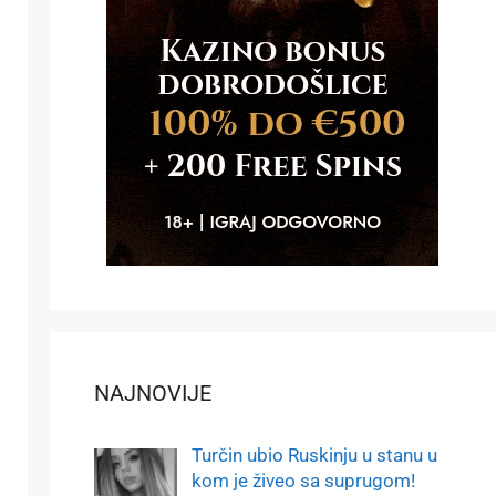
NAJNOVIJE
Turčin ubio Ruskinju u stanu u
kom je živeo sa suprugom!