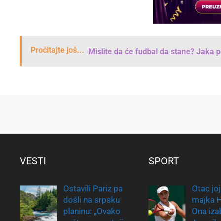
Pročitajte još...
Mislite da će fudbal da stane? Jaka 
VESTI
SPORT
Ostavili Pariz pa
Otac joj
došli na srpsku
majka H
planinu: „Ovako
Ona iza