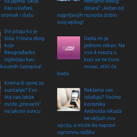
sa jajima: Ukus
nemamo belog
kao u kafani,
dinara“: Jedan od
 stomak i dušu
najprljavijih razvoda dobio
svoj epilog!
Svi pitaju ko je
šiša: Frizura zbog
Deda mi je
koje
jednom rekao: Na
Beograđanke
ova 4 mesta u
izgledaju kao
kući se ne čuva
uksuznih časopisa!
novac, stići će
beda
Krema ili sprej za
sunčanje? Evo
Reklame vas
šta vas lakše
izluđuju? Većina
može „prevariti“
korisnika
na jakom suncu
Androida nikada
ne uključi ovu
opciju, a može da napravi
ogromnu razliku