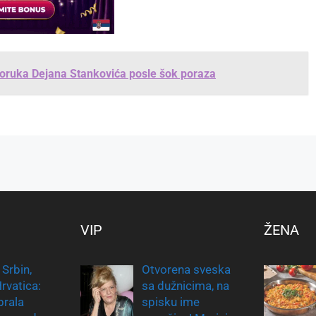
poruka Dejana Stankovića posle šok poraza
VIP
ŽENA
 Srbin,
Otvorena sveska
rvatica:
sa dužnicima, na
brala
spisku ime