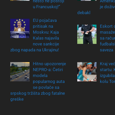
nešto ne postoji
Ameriku
u Francuskoj!“
je doživ
debakl
EU pojačava
pritisak na
Eskort 
Moskvu: Kaja
masaže 
Kalas najavila
sa raču
nove sankcije
fudbal
zbog napada na Ukrajinu!
saveza
Hitno upozorenje
Kraj ve
NEPRO-a: Četiri
startu:
modela
izgubil
popularnog auta
kolu To
se povlače sa
srpskog tržišta zbog fatalne
greške