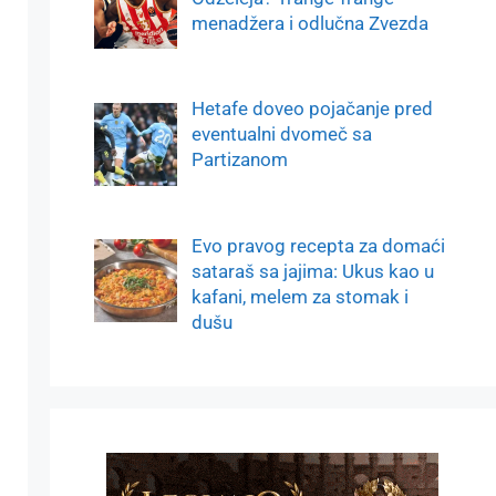
menadžera i odlučna Zvezda
Hetafe doveo pojačanje pred
eventualni dvomeč sa
Partizanom
Evo pravog recepta za domaći
sataraš sa jajima: Ukus kao u
kafani, melem za stomak i
dušu