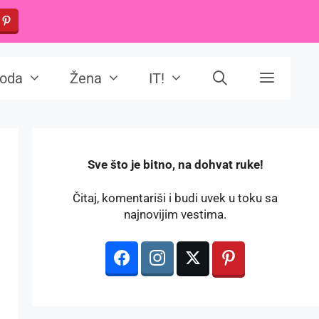
oda
Žena
IT!
️Sve što je bitno, na dohvat ruke!
Čitaj, komentariši i budi uvek u toku sa
najnovijim vestima.