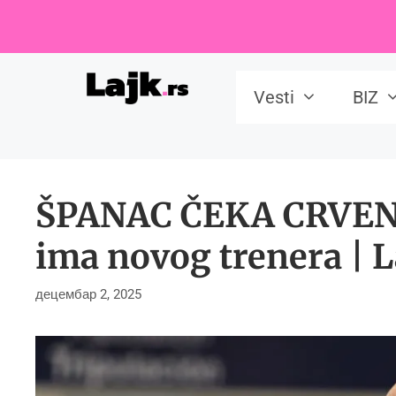
Skip
to
content
Vesti
BIZ
ŠPANAC ČEKA CRVENO
ima novog trenera | L
децембар 2, 2025