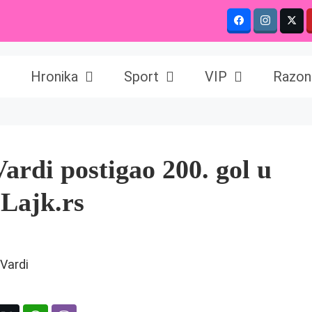
Hronika
Sport
VIP
Razon
di postigao 200. gol u
 Lajk.rs