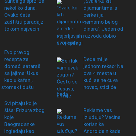
Sunce ga sprži za
„Švalerku kiti
nekoliko dana:
dijamantima, a
Ovako ćete
ćerke i ja
zaštititi paradajz
nemamo belog
tokom najvećih
dinara“: Jedan od
najprljavijih razvoda dobio
svoj epilog!
Evo pravog
recepta za
Deda mi je
domaći sataraš
jednom rekao: Na
sa jajima: Ukus
ova 4 mesta u
kao u kafani,
kući se ne čuva
 stomak i dušu
novac, stići će
beda
Svi pitaju ko je
šiša: Frizura zbog
Reklame vas
koje
izluđuju? Većina
Beograđanke
korisnika
izgledaju kao
Androida nikada