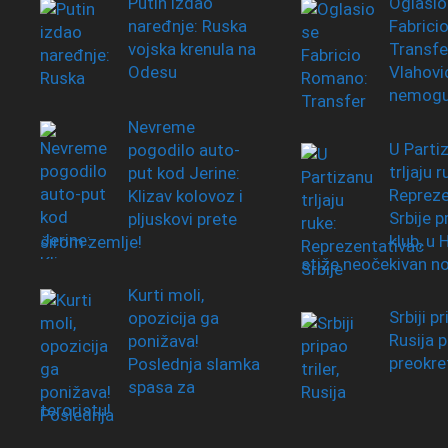
Putin izdao
Oglasio
naređnje: Ruska
Fabrici
vojska krenula na
Transfe
Odesu
Vlahovi
nemog
Nevreme
U Parti
pogodilo auto-
trljaju r
put kod Jerine:
Repreze
Klizav kolovoz i
Srbije 
pljuskovi prete
klub, u
širom zemlje!
stiže neočekivan n
Kurti moli,
Srbiji pr
opozicija ga
Rusija p
ponižava!
preokre
Poslednja slamka
spasa za
teroristu!