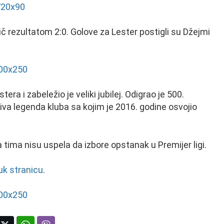
č rezultatom 2:0. Golove za Lester postigli su Džejmi
ra i zabeležio je veliki jubilej. Odigrao je 500.
 živa legenda kluba sa kojim je 2016. godine osvojio
a tima nisu uspela da izbore opstanak u Premijer ligi.
uk stranicu
.