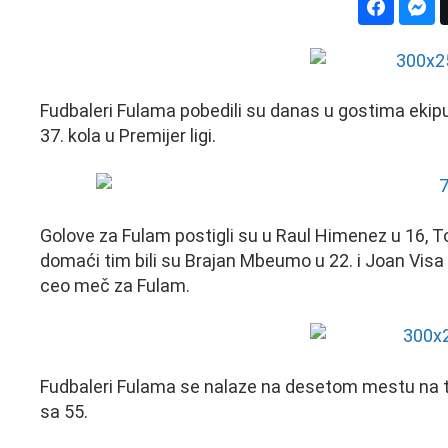
Fudbaleri Fulama pobedili su danas u gostima ekipu
37. kola u Premijer ligi.
Golove za Fulam postigli su u Raul Himenez u 16, Tom
domaći tim bili su Brajan Mbeumo u 22. i Joan Visa 
ceo meč za Fulam.
Fudbaleri Fulama se nalaze na desetom mestu na tab
sa 55.