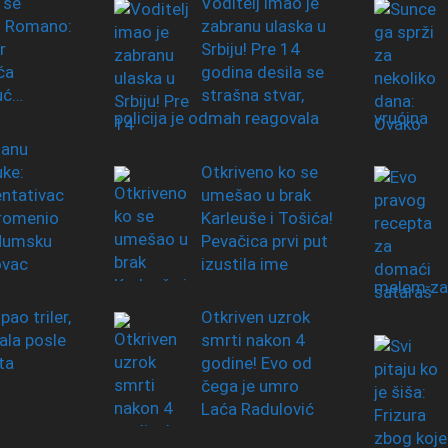
 se
Voditelj imao je
o Romano:
zabranu ulaska u
r
Srbiju! Pre 14
ća
godina desila se
uć…
strašna stvar,
policija je odmah reagovala
vrućina
zanu
uke:
Otkriveno ko se
ntativac
umešao u brak
promenio
Karleuše i Tošića!
 Humsku
Pevačica prvi put
ovac
izustila ime
melem za
ipao triler,
Otkriven uzrok
ala posle
smrti nakon 4
ta
godine! Evo od
čega je umro
Laća Radulović