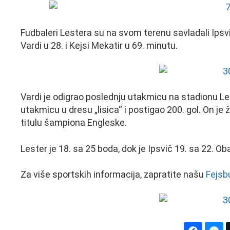
Fudbaleri Lestera su na svom terenu savladali Ipsvi
Vardi u 28. i Kejsi Mekatir u 69. minutu.
Vardi je odigrao poslednju utakmicu na stadionu Leste
utakmicu u dresu „lisica“ i postigao 200. gol. On je
titulu šampiona Engleske.
Lester je 18. sa 25 boda, dok je Ipsvič 19. sa 22. Ob
Za više sportskih informacija, zapratite našu
Fejsb