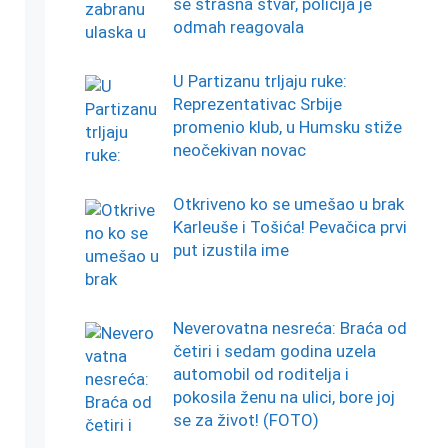
se strašna stvar, policija je
odmah reagovala
U Partizanu trljaju ruke:
Reprezentativac Srbije
promenio klub, u Humsku stiže
neočekivan novac
Otkriveno ko se umešao u brak
Karleuše i Tošića! Pevačica prvi
put izustila ime
Neverovatna nesreća: Braća od
četiri i sedam godina uzela
automobil od roditelja i
pokosila ženu na ulici, bore joj
se za život! (FOTO)