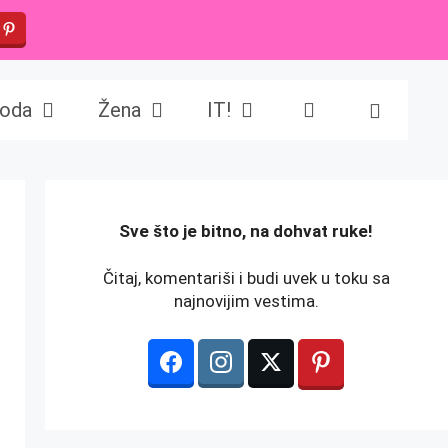
oda
Žena
IT!
️Sve što je bitno, na dohvat ruke!
Čitaj, komentariši i budi uvek u toku sa
najnovijim vestima.