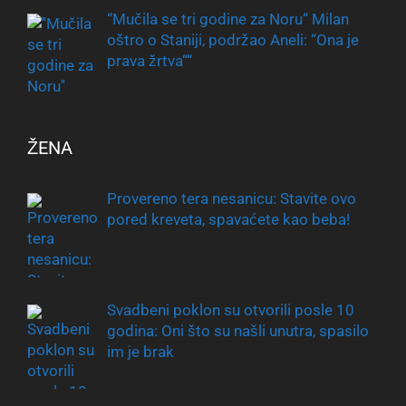
“Mučila se tri godine za Noru“ Milan
oštro o Staniji, podržao Aneli: “Ona je
prava žrtva““
ŽENA
Provereno tera nesanicu: Stavite ovo
pored kreveta, spavaćete kao beba!
Svadbeni poklon su otvorili posle 10
godina: Oni što su našli unutra, spasilo
im je brak