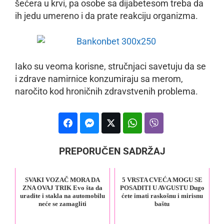
šećera u krvi, pa osobe sa dijabetesom treba da
ih jedu umereno i da prate reakciju organizma.
Iako su veoma korisne, stručnjaci savetuju da se
i zdrave namirnice konzumiraju sa merom,
naročito kod hroničnih zdravstvenih problema.
PREPORUČEN SADRŽAJ
SVAKI VOZAČ MORA DA
5 VRSTA CVEĆA MOGU SE
ZNA OVAJ TRIK Evo šta da
POSADITI U AVGUSTU Dugo
uradite i stakla na automobilu
ćete imati raskošnu i mirisnu
neće se zamagliti
baštu