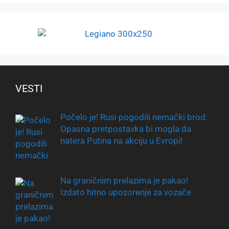
VESTI
Počelo je! Rusi pogodili nemački brod:
Opasna pretpostavka bi mogla da
natera Putina na akciju u Evropi!
Na graničnim prelazima je pakao!
Izdato hitno upozorenje za vozače