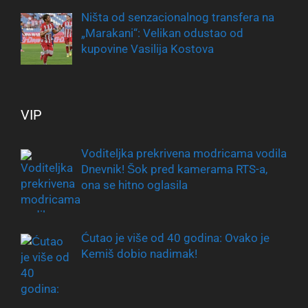
Ništa od senzacionalnog transfera na
„Marakani“: Velikan odustao od
kupovine Vasilija Kostova
VIP
Voditeljka prekrivena modricama vodila
Dnevnik! Šok pred kamerama RTS-a,
ona se hitno oglasila
Ćutao je više od 40 godina: Ovako je
Kemiš dobio nadimak!