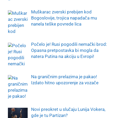
Muškarac zverski prebijen kod
Bogoslovije, trojica napadača mu
nanela teške povrede lica
Počelo je! Rusi pogodili nemački brod:
Opasna pretpostavka bi mogla da
natera Putina na akciju u Evropi!
Na graničnim prelazima je pakao!
Izdato hitno upozorenje za vozače
Novi preokret u slučaju Lunija Vokera,
gde je tu Partizan?