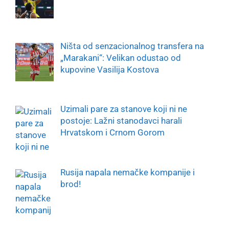
Ništa od senzacionalnog transfera na
„Marakani“: Velikan odustao od
kupovine Vasilija Kostova
Uzimali pare za stanove koji ni ne
postoje: Lažni stanodavci harali
Hrvatskom i Crnom Gorom
Rusija napala nemačke kompanije i
brod!