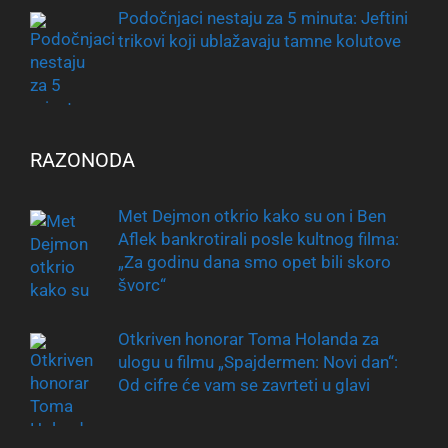
Podočnjaci nestaju za 5 minuta: Jeftini
trikovi koji ublažavaju tamne kolutove
RAZONODA
Met Dejmon otkrio kako su on i Ben
Aflek bankrotirali posle kultnog filma:
„Za godinu dana smo opet bili skoro
švorc“
Otkriven honorar Toma Holanda za
ulogu u filmu „Spajdermen: Novi dan“:
Od cifre će vam se zavrteti u glavi