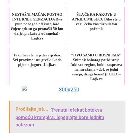
NESTAŠNI MAČAK POSTAO
ŠTA ČEKA RAKOVE U
INTERNET SENZACIJA Dva
APRILU MESECU! Ako ste u
puta pobegao od kuće, kad
vezi, čeka vas turbuletan
čujete gde su ga pronašli 50 km
početak
dalje, plakaćete od smeha! -
Lajk.rs
Tako bacate najzdraviji deo:
''OVO SAMO U BOSNI IMA''
Svi pravimo istu grešku kada
Snimak bahatog parkiranja
pijemo jogurt - Lajk.rs
šokirao region, bukti rasprava
na mrežama - dok se jedni
smeju, drugi besne! (FOTO) -
Lajk.rs
Pročitajte još...
Trenutni efekat botoksa
pomoću krompira: Ispeglajte bore jednim
potezom