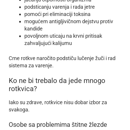
podsticanju varenja i rada jetre
pomoći pri eliminaciji toksina
mogućem antigljivičnom dejstvu protiv
kandide
povoljnom uticaju na krvni pritisak
zahvaljujući kalijumu
Crne rotkve naročito podstiču lučenje žuči i rad
sistema za varenje.
Ko ne bi trebalo da jede mnogo
rotkvica?
Iako su zdrave, rotkvice nisu dobar izbor za
svakoga.
Osobe sa problemima štitne žlezde