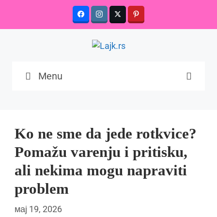
Skip
to
content
Menu
Ko ne sme da jede rotkvice?
Pomažu varenju i pritisku,
ali nekima mogu napraviti
problem
мај 19, 2026