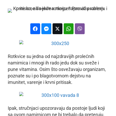
Rotkvice su jedna od najzdravijih prolećnih
namirnica i mnogi ih rado jedu dok su sveže i
pune vitamina. Osim što osvežavaju organizam,
poznate su i po blagotvornom dejstvu na
imunitet, varenje i krvni pritisak.
Ipak, stručnjaci upozoravaju da postoje ljudi koji
sa ovom namirnicom ne bi trebalo da preteruju.