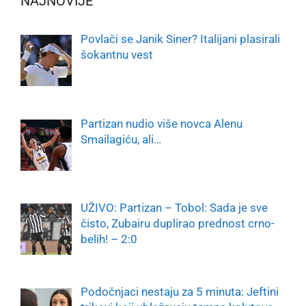
NAJNOVIJE
Povlači se Janik Siner? Italijani plasirali
šokantnu vest
Partizan nudio više novca Alenu
Smailagiću, ali…
UŽIVO: Partizan – Tobol: Sada je sve
čisto, Zubairu duplirao prednost crno-
belih! – 2:0
Podočnjaci nestaju za 5 minuta: Jeftini