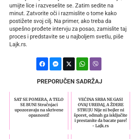
umijte lice i razveselite se. Zatim sedite na
minut. Zatvorite oči i razmislite o tome kako
postižete svoj cilj. Na primer, ako treba da
uspešno prođete intervju za posao, zamislite taj
proces i predstavite se u najboljem svetlu, piše
Lajk.rs.
PREPORUČEN SADRŽAJ
SAT SE POMERA, A TELO
VEĆINA SRBA NE GASI
SE BUNI Stručnjaci
OVAJ UREĐAJ, A ŽDERE
upozoravaju na skrivene
STRUJU Nije ni bojler ni
opasnosti!
šporet, odmah ga isključite
i prestanite da bacate pare!
- Lajk.rs