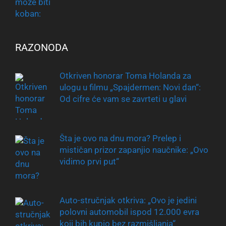
RAZONODA
Otkriven honorar Toma Holanda za
ulogu u filmu „Spajdermen: Novi dan“:
Od cifre će vam se zavrteti u glavi
Šta je ovo na dnu mora? Prelep i
mističan prizor zapanjio naučnike: „Ovo
vidimo prvi put“
Auto-stručnjak otkriva: „Ovo je jedini
polovni automobil ispod 12.000 evra
koji bih kupio bez razmišljanja“