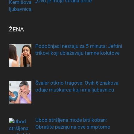
„Ovo je moja strana priče“
ŽENA
Podočnjaci nestaju za 5 minuta: Jeftini
trikovi koji ublažavaju tamne kolutove
Švaler otkrio tragove: Ovih 6 znakova
odaje muškarca koji ima ljubavnicu
Ubod stršljena može biti koban:
Obratite pažnju na ove simptome