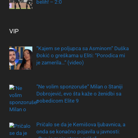
belih! – 2:0
VIP
“Kajem se poljupca sa Asminom“ Duška
Đokić o greškama u Eliti: “Porodica mi
je zamerila…“ (video)
“Ne volim sponzoruše“ Milan o Staniji
Dobrojević, evo šta kaže o ženidbi sa
pobedicom Elite 9
Pričalo se da je Kemišova ljubavnica, a
onda se konačno pojavila u javnosti: