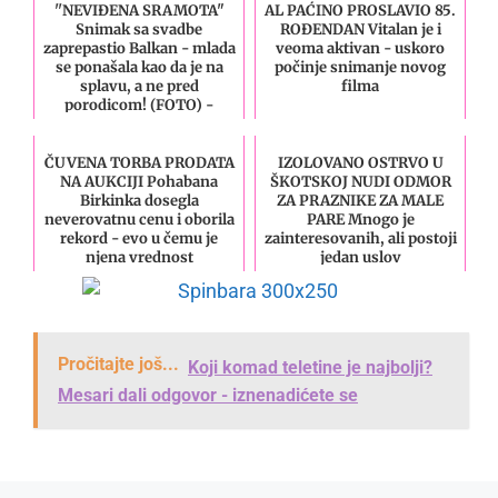
''NEVIĐENA SRAMOTA"
AL PAĆINO PROSLAVIO 85.
Snimak sa svadbe
ROĐENDAN Vitalan je i
zaprepastio Balkan - mlada
veoma aktivan - uskoro
se ponašala kao da je na
počinje snimanje novog
splavu, a ne pred
filma
porodicom! (FOTO) -
Lajk.rs
ČUVENA TORBA PRODATA
IZOLOVANO OSTRVO U
NA AUKCIJI Pohabana
ŠKOTSKOJ NUDI ODMOR
Birkinka dosegla
ZA PRAZNIKE ZA MALE
neverovatnu cenu i oborila
PARE Mnogo je
rekord - evo u čemu je
zainteresovanih, ali postoji
njena vrednost
jedan uslov
Pročitajte još...
Koji komad teletine je najbolji?
Mesari dali odgovor - iznenadićete se