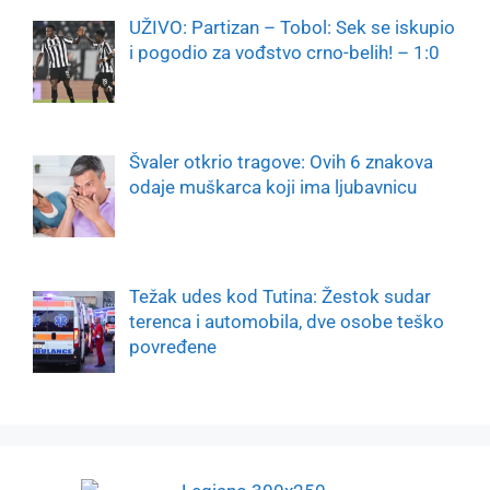
UŽIVO: Partizan – Tobol: Sek se iskupio
i pogodio za vođstvo crno-belih! – 1:0
Švaler otkrio tragove: Ovih 6 znakova
odaje muškarca koji ima ljubavnicu
Težak udes kod Tutina: Žestok sudar
terenca i automobila, dve osobe teško
povređene