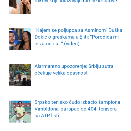
trikovi koji ublažavaju tamne kolutove
“Kajem se poljupca sa Asminom“ Duška
Đokić o greškama u Eliti: “Porodica mi
je zamerila…“ (video)
Alarmantno upozorenje: Srbiju sutra
očekuje velika opasnost
Srpsko tenisko čudo izbacio šampiona
Vimbldona, pa ispao od 404. tenisera
na ATP listi