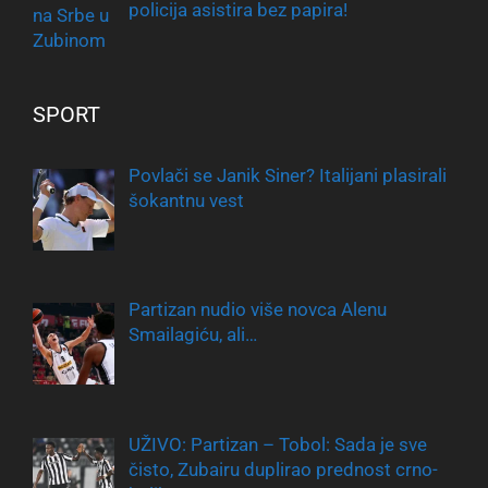
policija asistira bez papira!
SPORT
Povlači se Janik Siner? Italijani plasirali
šokantnu vest
Partizan nudio više novca Alenu
Smailagiću, ali…
UŽIVO: Partizan – Tobol: Sada je sve
čisto, Zubairu duplirao prednost crno-