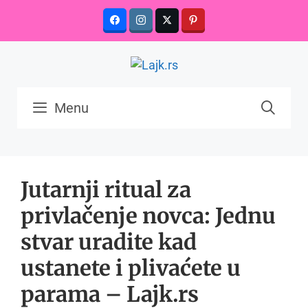
Skip
to
content
Menu
Jutarnji ritual za
privlačenje novca: Jednu
stvar uradite kad
ustanete i plivaćete u
parama – Lajk.rs