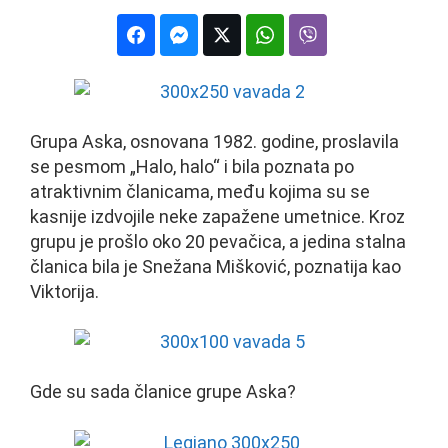
Grupa Aska, osnovana 1982. godine, proslavila
se pesmom „Halo, halo“ i bila poznata po
atraktivnim članicama, među kojima su se
kasnije izdvojile neke zapažene umetnice. Kroz
grupu je prošlo oko 20 pevačica, a jedina stalna
članica bila je Snežana Mišković, poznatija kao
Viktorija.
Gde su sada članice grupe Aska?