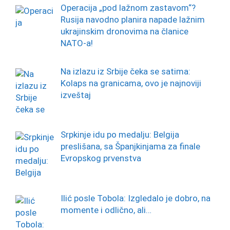
Operacija „pod lažnom zastavom“?
Rusija navodno planira napade lažnim
ukrajinskim dronovima na članice
NATO-a!
Na izlazu iz Srbije čeka se satima:
Kolaps na granicama, ovo je najnoviji
izveštaj
Srpkinje idu po medalju: Belgija
preslišana, sa Španjkinjama za finale
Evropskog prvenstva
Ilić posle Tobola: Izgledalo je dobro, na
momente i odlično, ali…