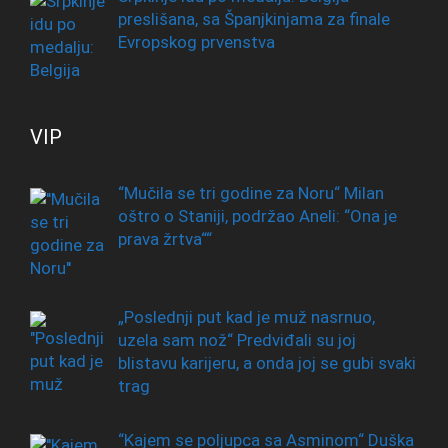
preslišana, sa Španjkinjama za finale
Evropskog prvenstva
VIP
“Mučila se tri godine za Noru“ Milan
oštro o Staniji, podržao Aneli: “Ona je
prava žrtva““
„Poslednji put kad je muž nasrnuo,
uzela sam nož“ Predviđali su joj
blistavu karijeru, a onda joj se gubi svaki
trag
“Kajem se poljupca sa Asminom“ Duška