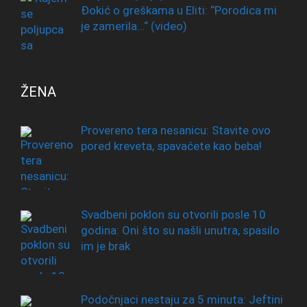
Đokić o greškama u Eliti: “Porodica mi
je zamerila…“ (video)
ŽENA
Provereno tera nesanicu: Stavite ovo
pored kreveta, spavaćete kao beba!
Svadbeni poklon su otvorili posle 10
godina: Oni što su našli unutra, spasilo
im je brak
Podočnjaci nestaju za 5 minuta: Jeftini