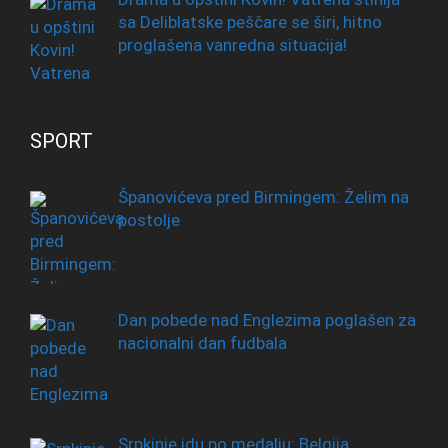
sa Deliblatske peščare se širi, hitno
proglašena vanredna situacija!
SPORT
Španovićeva pred Birmingem: Želim na
postolje
Dan pobede nad Englezima poglašen za
nacionalni dan fudbala
Srpkinje idu po medalju: Belgija