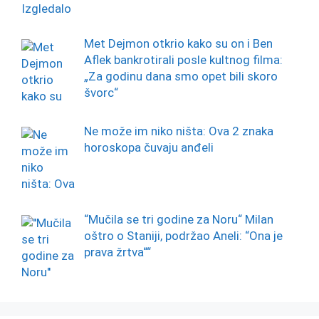
Met Dejmon otkrio kako su on i Ben
Aflek bankrotirali posle kultnog filma:
„Za godinu dana smo opet bili skoro
švorc“
Ne može im niko ništa: Ova 2 znaka
horoskopa čuvaju anđeli
“Mučila se tri godine za Noru“ Milan
oštro o Staniji, podržao Aneli: “Ona je
prava žrtva““