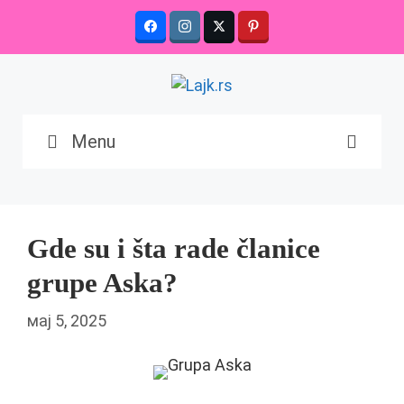
Skip
to
content
Menu
Gde su i šta rade članice
grupe Aska?
мај 5, 2025