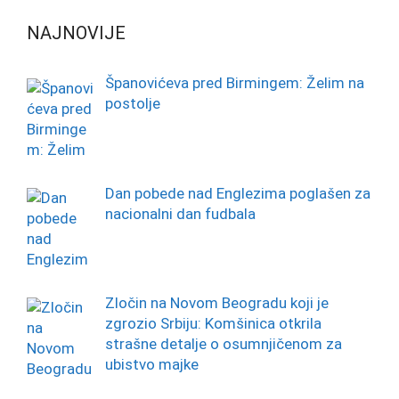
NAJNOVIJE
Španovićeva pred Birmingem: Želim na
postolje
Dan pobede nad Englezima poglašen za
nacionalni dan fudbala
Zločin na Novom Beogradu koji je
zgrozio Srbiju: Komšinica otkrila
strašne detalje o osumnjičenom za
ubistvo majke