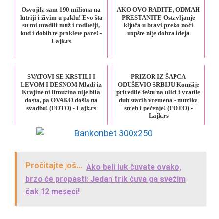
Osvojila sam 190 miliona na
AKO OVO RADITE, ODMAH
lutriji i živim u paklu! Evo šta
PRESTANITE Ostavljanje
su mi uradili muž i roditelji,
ključa u bravi preko noći
kud i dobih te proklete pare! -
uopšte nije dobra ideja
Lajk.rs
SVATOVI SE KRSTILI I
PRIZOR IZ ŠAPCA
LEVOM I DESNOM Mladi iz
ODUŠEVIO SRBIJU Komšije
Krajine ni limuzina nije bila
priredile feštu na ulici i vratile
dosta, pa OVAKO došla na
duh starih vremena - muzika
svadbu! (FOTO) - Lajk.rs
smeh i pečenje! (FOTO) -
Lajk.rs
Pročitajte još...
Ako beli luk čuvate ovako,
brzo će propasti: Jedan trik čuva ga svežim
čak 12 meseci!