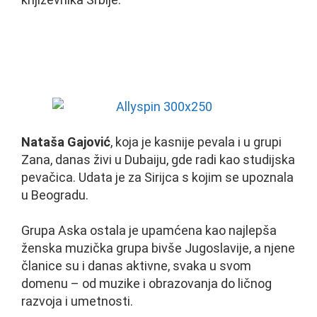
Nataša Gajović
, koja je kasnije pevala i u grupi
Zana, danas živi u Dubaiju, gde radi kao studijska
pevačica. Udata je za Sirijca s kojim se upoznala
u Beogradu.
Grupa Aska ostala je upamćena kao najlepša
ženska muzička grupa bivše Jugoslavije, a njene
članice su i danas aktivne, svaka u svom
domenu – od muzike i obrazovanja do ličnog
razvoja i umetnosti.