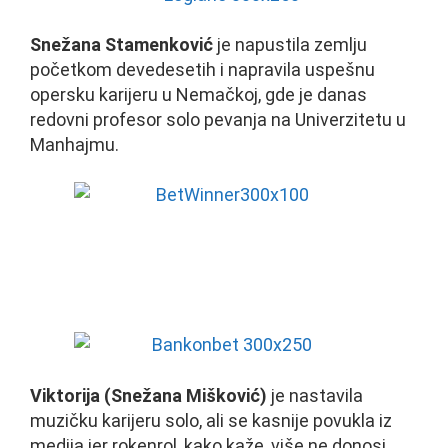
Snežana Stamenković
je napustila zemlju
početkom devedesetih i napravila uspešnu
opersku karijeru u Nemačkoj, gde je danas
redovni profesor solo pevanja na Univerzitetu u
Manhajmu.
Viktorija (Snežana Mišković)
je nastavila
muzičku karijeru solo, ali se kasnije povukla iz
medija jer rokenrol, kako kaže, više ne donosi