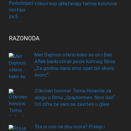
trikovi koji ublažavaju tamne kolutove
RAZONODA
Met Dejmon otkrio kako su on i Ben
Aflek bankrotirali posle kultnog filma:
„Za godinu dana smo opet bili skoro
švorc“
Otkriven honorar Toma Holanda za
ulogu u filmu „Spajdermen: Novi dan“:
Od cifre će vam se zavrteti u glavi
Šta je ovo na dnu mora? Prelep i