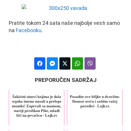
Pratite tokom 24 sata naše najbolje vesti samo
na
Facebooku
.
PREPORUČEN SADRŽAJ
Šakirini sinovi kojima je dala
Posadite ove biljke u dvorištu:
srpska imena stasali u prelepe
Donose sreću i zaštitu vašoj
momke! Zapevali sa mamom,
porodici - Lajk.rs
stariji preslikan Pike, mlađi
liči na pevačicu - Lajk.rs