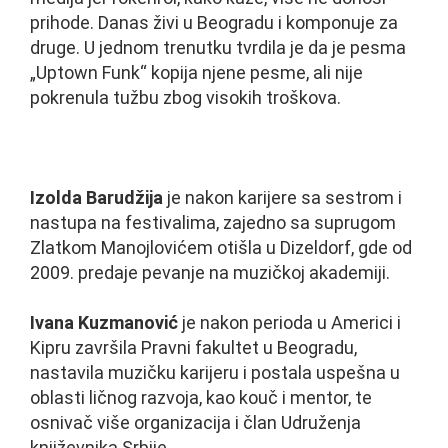
prihode. Danas živi u Beogradu i komponuje za
druge. U jednom trenutku tvrdila je da je pesma
„Uptown Funk“ kopija njene pesme, ali nije
pokrenula tužbu zbog visokih troškova.
Izolda Barudžija
je nakon karijere sa sestrom i
nastupa na festivalima, zajedno sa suprugom
Zlatkom Manojlovićem otišla u Dizeldorf, gde od
2009. predaje pevanje na muzičkoj akademiji.
Ivana Kuzmanović
je nakon perioda u Americi i
Kipru završila Pravni fakultet u Beogradu,
nastavila muzičku karijeru i postala uspešna u
oblasti ličnog razvoja, kao kouč i mentor, te
osnivač više organizacija i član Udruženja
književnika Srbije.