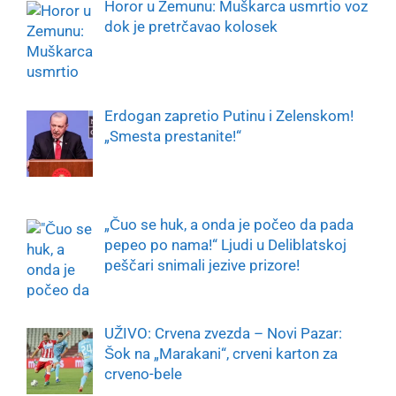
Horor u Zemunu: Muškarca usmrtio voz
dok je pretrčavao kolosek
Erdogan zapretio Putinu i Zelenskom!
„Smesta prestanite!“
„Čuo se huk, a onda je počeo da pada
pepeo po nama!“ Ljudi u Deliblatskoj
peščari snimali jezive prizore!
UŽIVO: Crvena zvezda – Novi Pazar:
Šok na „Marakani“, crveni karton za
crveno-bele