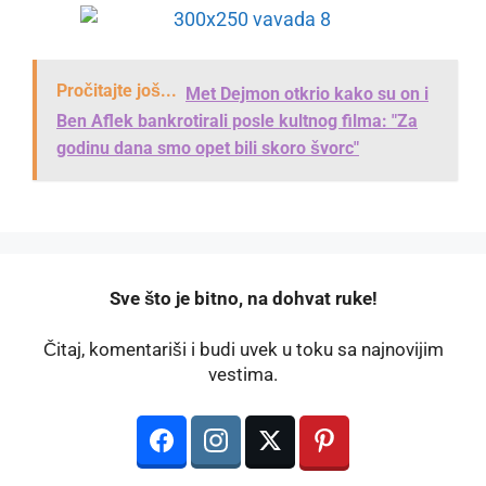
Pročitajte još...
Met Dejmon otkrio kako su on i
Ben Aflek bankrotirali posle kultnog filma: "Za
godinu dana smo opet bili skoro švorc"
️Sve što je bitno, na dohvat ruke!
Čitaj, komentariši i budi uvek u toku sa najnovijim
vestima.