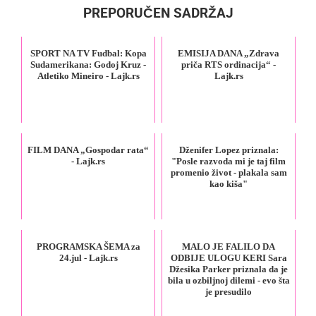
PREPORUČEN SADRŽAJ
SPORT NA TV Fudbal: Kopa
EMISIJA DANA „Zdrava
Sudamerikana: Godoj Kruz -
priča RTS ordinacija“ -
Atletiko Mineiro - Lajk.rs
Lajk.rs
FILM DANA „Gospodar rata“
Dženifer Lopez priznala:
- Lajk.rs
"Posle razvoda mi je taj film
promenio život - plakala sam
kao kiša"
PROGRAMSKA ŠEMA za
MALO JE FALILO DA
24.jul - Lajk.rs
ODBIJE ULOGU KERI Sara
Džesika Parker priznala da je
bila u ozbiljnoj dilemi - evo šta
je presudilo