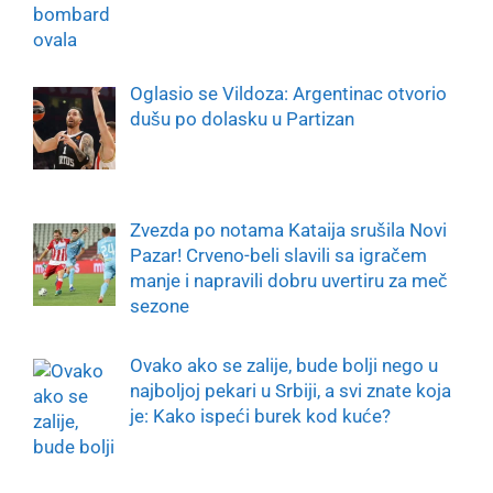
Oglasio se Vildoza: Argentinac otvorio
dušu po dolasku u Partizan
Zvezda po notama Kataija srušila Novi
Pazar! Crveno-beli slavili sa igračem
manje i napravili dobru uvertiru za meč
sezone
Ovako ako se zalije, bude bolji nego u
najboljoj pekari u Srbiji, a svi znate koja
je: Kako ispeći burek kod kuće?