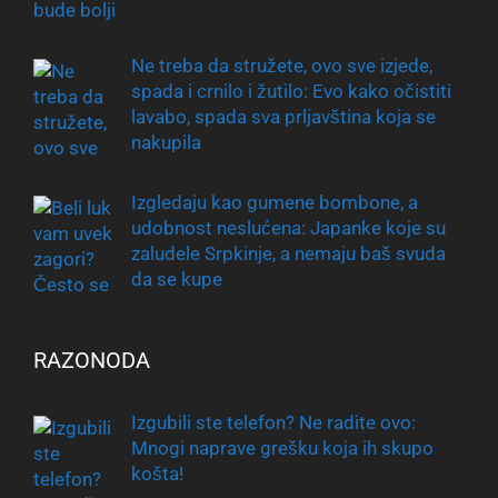
Ne treba da stružete, ovo sve izjede,
spada i crnilo i žutilo: Evo kako očistiti
lavabo, spada sva prljavština koja se
nakupila
Izgledaju kao gumene bombone, a
udobnost neslućena: Japanke koje su
zaludele Srpkinje, a nemaju baš svuda
da se kupe
RAZONODA
Izgubili ste telefon? Ne radite ovo:
Mnogi naprave grešku koja ih skupo
košta!