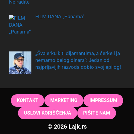
FILM DANA „Panama“
„Švalerku kiti dijamantima, a ćerke i ja
nemamo belog dinara“: Jedan od
najprljavijih razvoda dobio svoj epilog!
KONTAKT
MARKETING
IMPRESSUM
USLOVI KORIŠĆENJA
PIŠITE NAM
© 2026 Lajk.rs