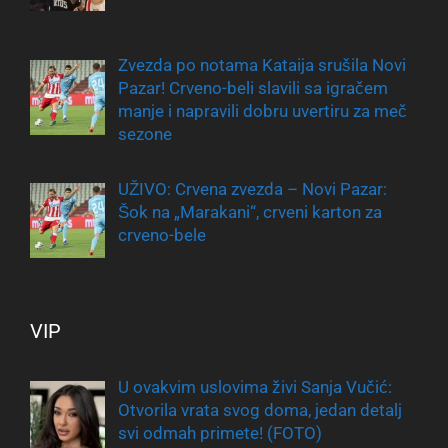
Zvezda po notama Kataija srušila Novi
Pazar! Crveno-beli slavili sa igračem
manje i napravili dobru uvertiru za meč
sezone
UŽIVO: Crvena zvezda – Novi Pazar:
Šok na „Marakani“, crveni karton za
crveno-bele
VIP
U ovakvim uslovima živi Sanja Vučić:
Otvorila vrata svog doma, jedan detalj
svi odmah primete! (FOTO)