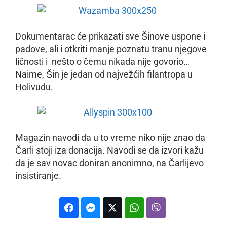
Dokumentarac će prikazati sve Šinove uspone i
padove, ali i otkriti manje poznatu tranu njegove
ličnosti i nešto o čemu nikada nije govorio…
Naime, Šin je jedan od najvežćih filantropa u
Holivudu.
Magazin navodi da u to vreme niko nije znao da
Čarli stoji iza donacija. Navodi se da izvori kažu
da je sav novac doniran anonimno, na Čarlijevo
insistiranje.