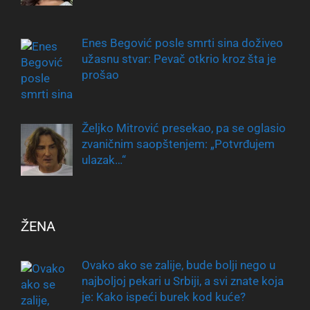
Enes Begović posle smrti sina doživeo
užasnu stvar: Pevač otkrio kroz šta je
prošao
Željko Mitrović presekao, pa se oglasio
zvaničnim saopštenjem: „Potvrđujem
ulazak…“
ŽENA
Ovako ako se zalije, bude bolji nego u
najboljoj pekari u Srbiji, a svi znate koja
je: Kako ispeći burek kod kuće?