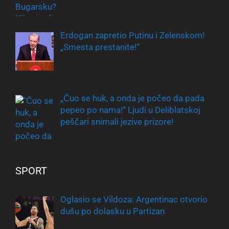
Erdogan zapretio Putinu i Zelenskom!
„Smesta prestanite!“
„Čuo se huk, a onda je počeo da pada
pepeo po nama!“ Ljudi u Deliblatskoj
peščari snimali jezive prizore!
SPORT
Oglasio se Vildoza: Argentinac otvorio
dušu po dolasku u Partizan