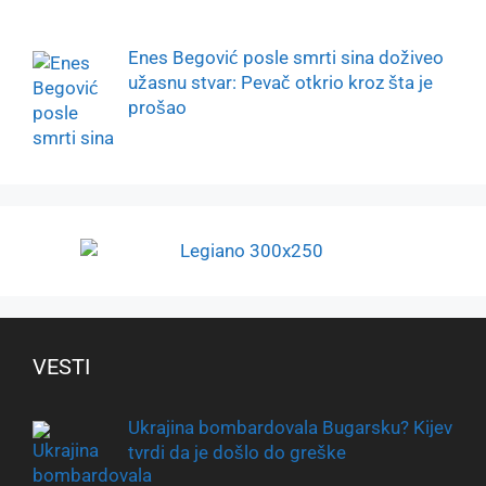
Enes Begović posle smrti sina doživeo
užasnu stvar: Pevač otkrio kroz šta je
prošao
VESTI
Ukrajina bombardovala Bugarsku? Kijev
tvrdi da je došlo do greške