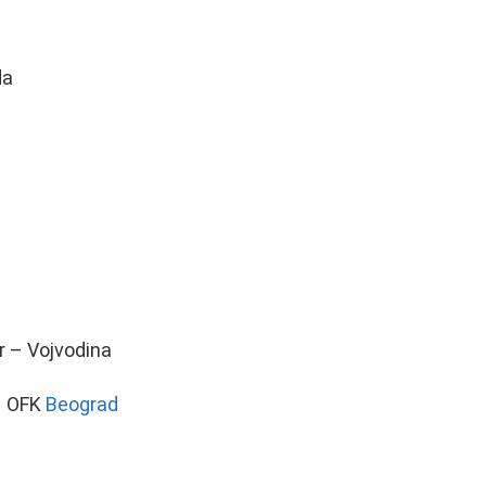
da
r – Vojvodina
 – OFK
Beograd