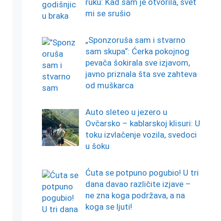
ruku: Kad sam je otvorila, svet
mi se srušio
„Sponzoruša sam i stvarno
sam skupa“: Ćerka pokojnog
pevača šokirala sve izjavom,
javno priznala šta sve zahteva
od muškarca
Auto sleteo u jezero u
Ovčarsko – kablarskoj klisuri: U
toku izvlačenje vozila, svedoci
u šoku
Ćuta se potpuno pogubio! U tri
dana davao različite izjave –
ne zna koga podržava, a na
koga se ljuti!