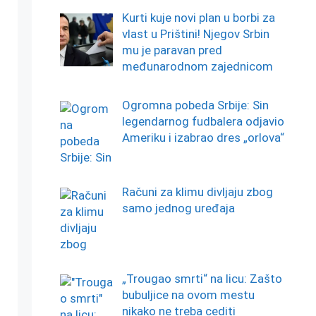
Kurti kuje novi plan u borbi za
vlast u Prištini! Njegov Srbin
mu je paravan pred
međunarodnom zajednicom
Ogromna pobeda Srbije: Sin
legendarnog fudbalera odjavio
Ameriku i izabrao dres „orlova“
Računi za klimu divljaju zbog
samo jednog uređaja
„Trougao smrti“ na licu: Zašto
bubuljice na ovom mestu
nikako ne treba cediti