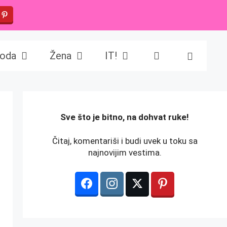
oda
Žena
IT!
️Sve što je bitno, na dohvat ruke!
Čitaj, komentariši i budi uvek u toku sa
najnovijim vestima.