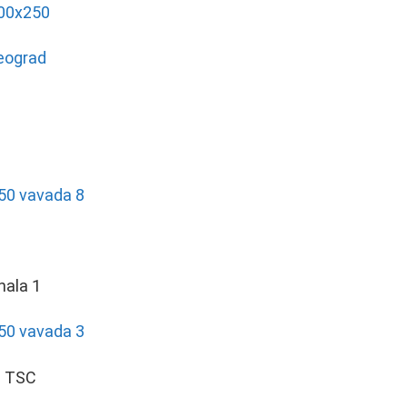
eograd
nala 1
– TSC