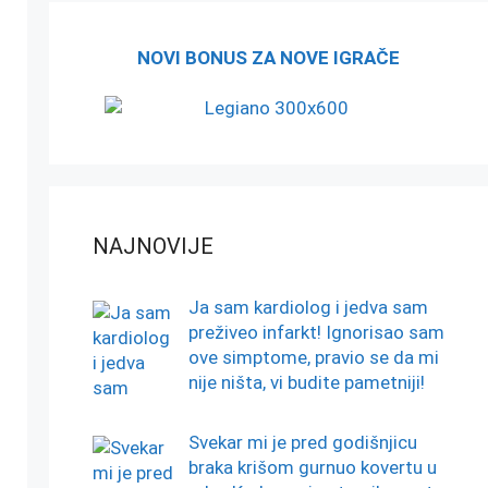
NOVI BONUS ZA NOVE IGRAČE
NAJNOVIJE
Ja sam kardiolog i jedva sam
preživeo infarkt! Ignorisao sam
ove simptome, pravio se da mi
nije ništa, vi budite pametniji!
Svekar mi je pred godišnjicu
braka krišom gurnuo kovertu u