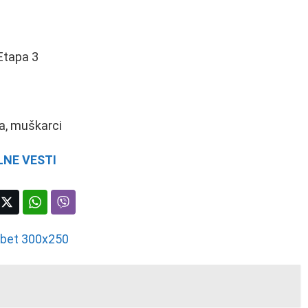
Etapa 3
a, muškarci
NE VESTI