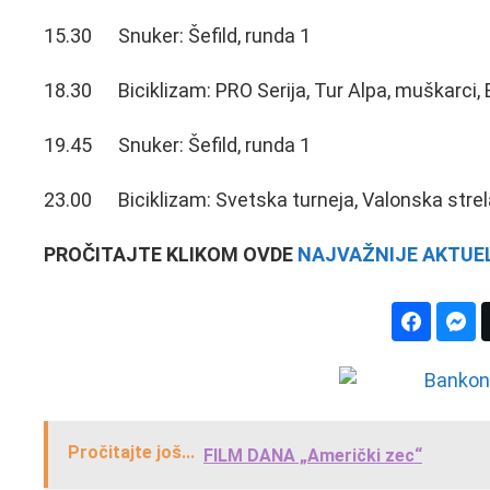
15.30 Snuker: Šefild, runda 1
18.30 Biciklizam: PRO Serija, Tur Alpa, muškarci, 
19.45 Snuker: Šefild, runda 1
23.00 Biciklizam: Svetska turneja, Valonska strel
PROČITAJTE KLIKOM OVDE
NAJVAŽNIJE AKTUEL
Pročitajte još...
FILM DANA „Američki zec“