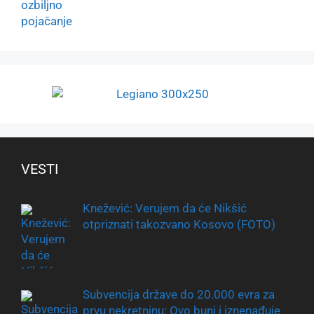
VESTI
Knežević: Verujem da će Nikšić
otpriznati takozvano Kosovo (FOTO)
Subvencija države do 20.000 evra za
prvu nekretninu: Ovo buni i iznenađuje