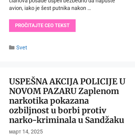
članova posade uspeli bezbedno da napuste
avion, iako je šest putnika nakon …
PROČITAJTE CEO TEKST
Categories
Svet
USPEŠNA AKCIJA POLICIJE U
NOVOM PAZARU Zaplenom
narkotika pokazana
ozbiljnost u borbi protiv
narko-kriminala u Sandžaku
март 14, 2025