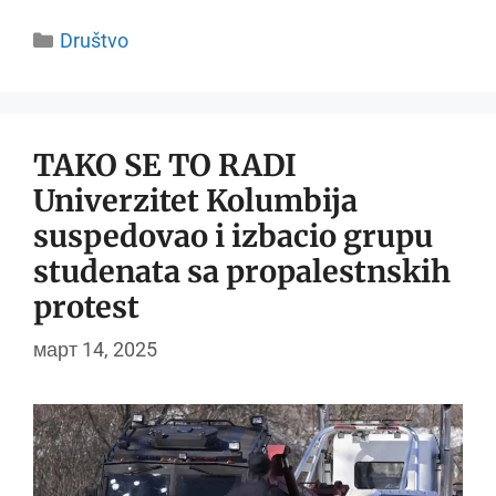
Categories
Društvo
TAKO SE TO RADI
Univerzitet Kolumbija
suspedovao i izbacio grupu
studenata sa propalestnskih
protest
март 14, 2025