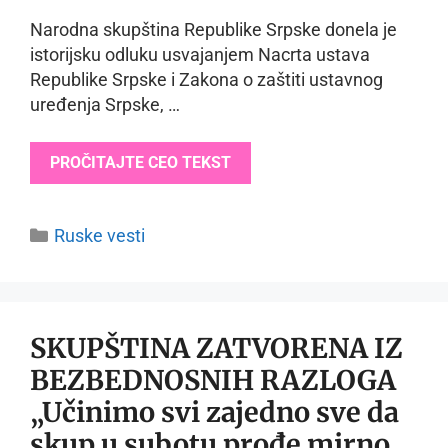
Narodna skupština Republike Srpske donela je
istorijsku odluku usvajanjem Nacrta ustava
Republike Srpske i Zakona o zaštiti ustavnog
uređenja Srpske, …
PROČITAJTE CEO TEKST
Categories
Ruske vesti
SKUPŠTINA ZATVORENA IZ
BEZBEDNOSNIH RAZLOGA
„Učinimo svi zajedno sve da
skup u subotu prođe mirno,