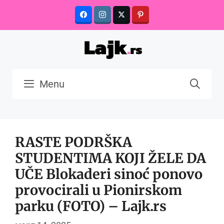
Skip
to
content
Menu
RASTE PODRŠKA
STUDENTIMA KOJI ŽELE DA
UČE Blokaderi sinoć ponovo
provocirali u Pionirskom
parku (FOTO) – Lajk.rs