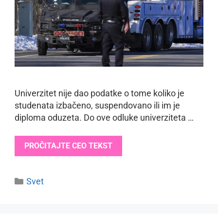
Univerzitet nije dao podatke o tome koliko je
studenata izbačeno, suspendovano ili im je
diploma oduzeta. Do ove odluke univerziteta …
PROČITAJTE CEO TEKST
Categories
Svet