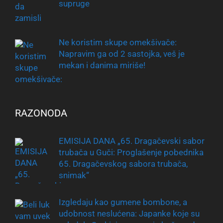
supruge
Ne koristim skupe omekšivače:
Napravim ga od 2 sastojka, veš je
mekan i danima miriše!
RAZONODA
EMISIJA DANA „65. Dragačevski sabor
trubača u Guči: Proglašenje pobednika
65. Dragačevskog sabora trubača,
snimak“
Izgledaju kao gumene bombone, a
udobnost neslućena: Japanke koje su