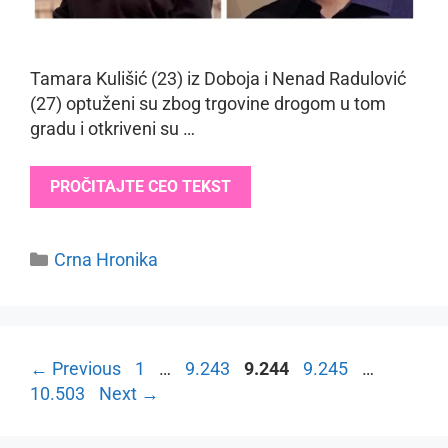
Tamara Kulišić (23) iz Doboja i Nenad Radulović
(27) optuženi su zbog trgovine drogom u tom
gradu i otkriveni su …
PROČITAJTE CEO TEKST
Categories
Crna Hronika
Page
Page
Page
Page
Page
←
Previous
1
…
9.243
9.244
9.245
…
10.503
Next
→