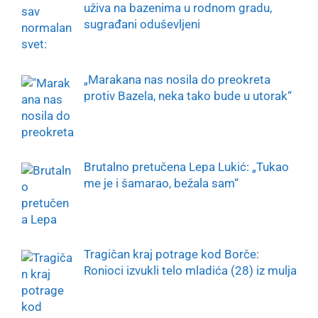
uživa na bazenima u rodnom gradu,
sugrađani oduševljeni
„Marakana nas nosila do preokreta
protiv Bazela, neka tako bude u utorak“
Brutalno pretučena Lepa Lukić: „Tukao
me je i šamarao, bežala sam“
Tragičan kraj potrage kod Borče:
Ronioci izvukli telo mladića (28) iz mulja