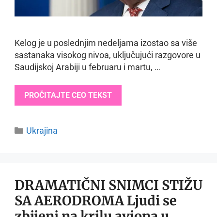
Kelog je u poslednjim nedeljama izostao sa više
sastanaka visokog nivoa, uključujući razgovore u
Saudijskoj Arabiji u februaru i martu, …
PROČITAJTE CEO TEKST
Categories
Ukrajina
DRAMATIČNI SNIMCI STIŽU
SA AERODROMA Ljudi se
zbijeni na krilu aviona u