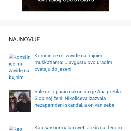
NAJNOVIJE
Komšinice mi zavide na bujnim
muškatlama: U avgustu ovo uradim i
cvetaju do jeseni!
Rale se oglasio nakon što je Ana pretila
Slobinoj ženi: Nikolićeva izazvala
nezapamćeni skandal, a on van sebe
Kao sav normalan svet: Jokić sa decom