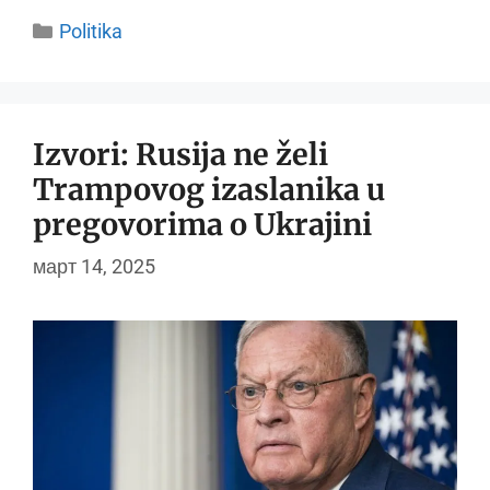
Categories
Politika
Izvori: Rusija ne želi
Trampovog izaslanika u
pregovorima o Ukrajini
март 14, 2025