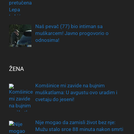
Naš pevač (77) bio intiman sa
muškarcem! Javno progovorio o
odnosima!
ŽENA
Komšinice mi zavide na bujnim
muškatlama: U avgustu ovo uradim i
cvetaju do jeseni!
Nije mogao da zamisli život bez nje:
Mužu stalo srce 88 minuta nakon smrti