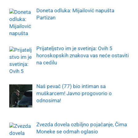
Doneta odluka: Mijailović napušta
Partizan
Prijateljstvo im je svetinja: Ovih 5
horoskopskih znakova vas neće ostaviti
na cedilu
Naš pevač (77) bio intiman sa
muškarcem! Javno progovorio o
odnosima!
Zvezda dovela ozbiljno pojačanje, Čima
Moneke se odmah oglasio