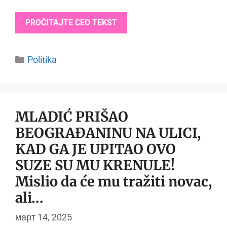
PROČITAJTE CEO TEKST
Categories
Politika
MLADIĆ PRIŠAO
BEOGRAĐANINU NA ULICI,
KAD GA JE UPITAO OVO
SUZE SU MU KRENULE!
Mislio da će mu tražiti novac,
ali…
март 14, 2025