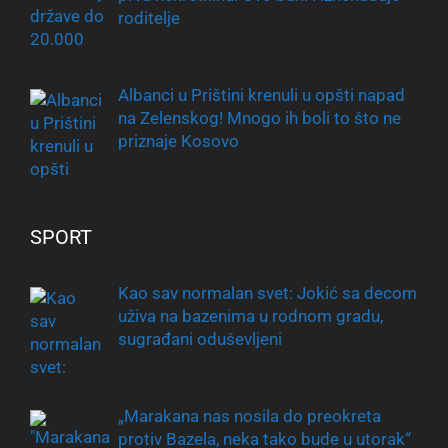
roditelje
Albanci u Prištini krenuli u opšti napad
na Zelenskog! Mnogo ih boli to što ne
priznaje Kosovo
SPORT
Kao sav normalan svet: Jokić sa decom
uživa na bazenima u rodnom gradu,
sugrađani oduševljeni
„Marakana nas nosila do preokreta
protiv Bazela, neka tako bude u utorak“