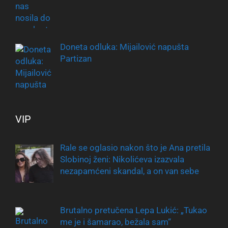
Doneta odluka: Mijailović napušta
Partizan
VIP
Rale se oglasio nakon što je Ana pretila
Slobinoj ženi: Nikolićeva izazvala
nezapamćeni skandal, a on van sebe
Brutalno pretučena Lepa Lukić: „Tukao
me je i šamarao, bežala sam“