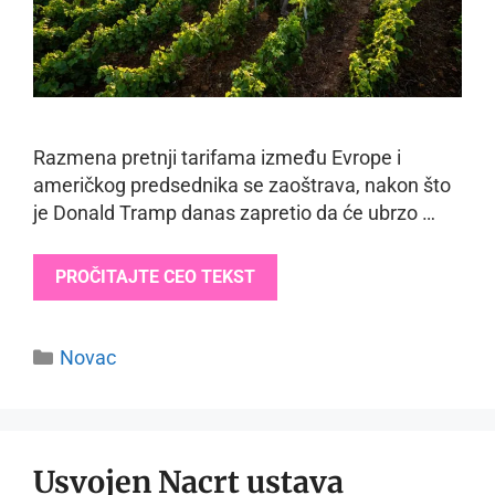
Razmena pretnji tarifama između Evrope i
američkog predsednika se zaoštrava, nakon što
je Donald Tramp danas zapretio da će ubrzo …
PROČITAJTE CEO TEKST
Categories
Novac
Usvojen Nacrt ustava