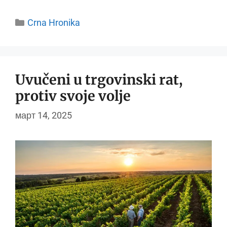
Categories
Crna Hronika
Uvučeni u trgovinski rat,
protiv svoje volje
март 14, 2025