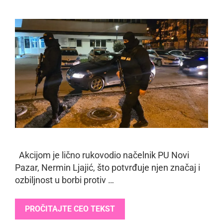
Akcijom je lično rukovodio načelnik PU Novi
Pazar, Nermin Ljajić, što potvrđuje njen značaj i
ozbiljnost u borbi protiv …
PROČITAJTE CEO TEKST