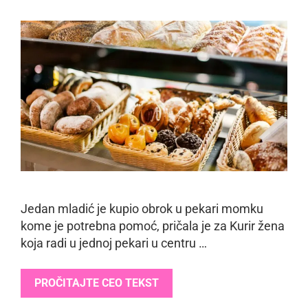
Jedan mladić je kupio obrok u pekari momku
kome je potrebna pomoć, pričala je za Kurir žena
koja radi u jednoj pekari u centru …
PROČITAJTE CEO TEKST