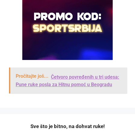
Pročitajte još...
Četvoro povređenih u tri udesa:
Pune ruke posla za Hitnu pomoć u Beogradu
️Sve što je bitno, na dohvat ruke!