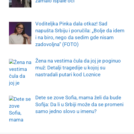
zamalo ispale oči
Voditeljka Pinka dala otkaz! Sad
napušta Srbiju i poručila: „Bolje da idem
i na biro, nego da sedim gde nisam
zadovoljna“ (FOTO)
Žena na vestima čula da joj je poginuo
muž: Detalji tragedije u kojoj su
nastradali putari kod Loznice
Dete se zove Sofia, mama želi da bude
Sofija: Da li u Srbiji može da se promeni
samo jedno slovo u imenu?