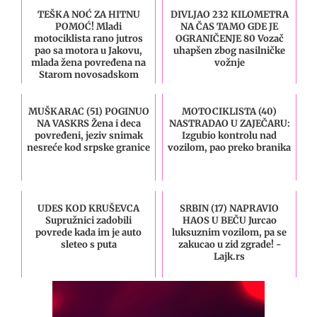
TEŠKA NOĆ ZA HITNU
DIVLJAO 232 KILOMETRA
POMOĆ! Mladi
NA ČAS TAMO GDE JE
motociklista rano jutros
OGRANIČENJE 80 Vozač
pao sa motora u Jakovu,
uhapšen zbog nasilničke
mlada žena povređena na
vožnje
Starom novosadskom
putu!
MUŠKARAC (51) POGINUO
MOTOCIKLISTA (40)
NA VASKRS Žena i deca
NASTRADAO U ZAJEČARU:
povređeni, jeziv snimak
Izgubio kontrolu nad
nesreće kod srpske granice
vozilom, pao preko branika
UDES KOD KRUŠEVCA
SRBIN (17) NAPRAVIO
Supružnici zadobili
HAOS U BEČU Jurcao
povrede kada im je auto
luksuznim vozilom, pa se
sleteo s puta
zakucao u zid zgrade! -
Lajk.rs