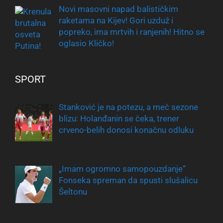
Novi masovni napad balističkim
raketama na Kijev! Gori uzduž i
popreko, ima mrtvih i ranjenih! Hitno se
oglasio Kličko!
SPORT
Stanković je na potezu, a meč sezone
blizu: Holanđanin se čeka, trener
crveno-belih donosi konačnu odluku
„Imam ogromno samopouzdanje“
Fonseka spreman da spusti slušalicu
Šeltonu