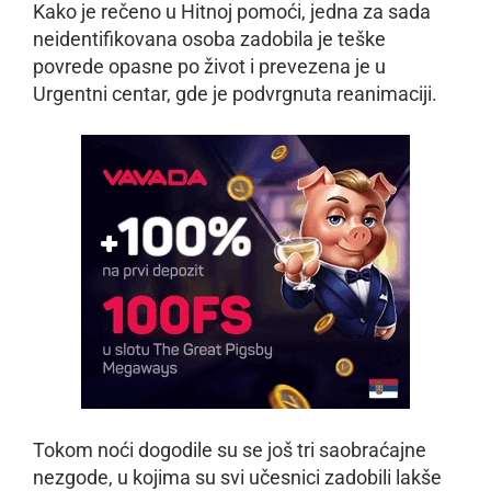
Kako je rečeno u Hitnoj pomoći, jedna za sada
neidentifikovana osoba zadobila je teške
povrede opasne po život i prevezena je u
Urgentni centar, gde je podvrgnuta reanimaciji.
Tokom noći dogodile su se još tri saobraćajne
nezgode, u kojima su svi učesnici zadobili lakše