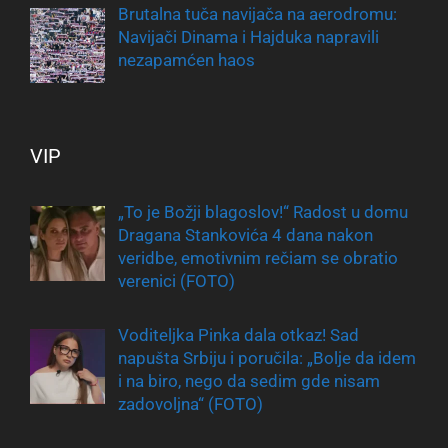
Brutalna tuča navijača na aerodromu:
Navijači Dinama i Hajduka napravili
nezapamćen haos
VIP
„To je Božji blagoslov!“ Radost u domu
Dragana Stankovića 4 dana nakon
veridbe, emotivnim rečiam se obratio
verenici (FOTO)
Voditeljka Pinka dala otkaz! Sad
napušta Srbiju i poručila: „Bolje da idem
i na biro, nego da sedim gde nisam
zadovoljna“ (FOTO)