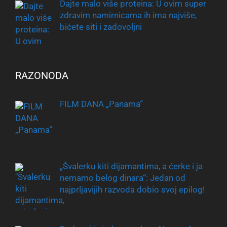
Dajte malo više proteina: U ovim super
zdravim namirnicama ih ima najviše,
bićete siti i zadovoljni
RAZONODA
FILM DANA „Panama“
„Švalerku kiti dijamantima, a ćerke i ja
nemamo belog dinara“: Jedan od
najprljavijih razvoda dobio svoj epilog!