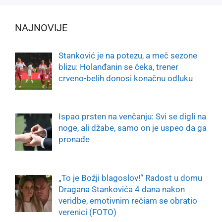
NAJNOVIJE
Stanković je na potezu, a meč sezone
blizu: Holanđanin se čeka, trener
crveno-belih donosi konačnu odluku
Ispao prsten na venčanju: Svi se digli na
noge, ali džabe, samo on je uspeo da ga
pronađe
„To je Božji blagoslov!“ Radost u domu
Dragana Stankovića 4 dana nakon
veridbe, emotivnim rečiam se obratio
verenici (FOTO)