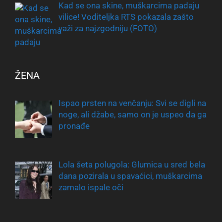
Kad se ona skine, muškarcima padaju
vilice! Voditeljka RTS pokazala zašto
važi za najzgodniju (FOTO)
ŽENA
Ispao prsten na venčanju: Svi se digli na
noge, ali džabe, samo on je uspeo da ga
pronađe
Lola šeta polugola: Glumica u sred bela
dana pozirala u spavaćici, muškarcima
zamalo ispale oči