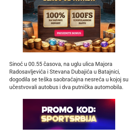
Sinoć u 00.55 časova, na uglu ulica Majora
Radosavljevića i Stevana Dubajića u Batajnici,
dogodila se teška saobraćajna nesreća u kojoj su
učestvovali autobus i dva putnička automobila.