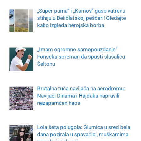
„Super puma“ i „Kamov“ gase vatrenu
stihiju u Deliblatskoj peščari! Gledajte
kako izgleda herojska borba
„Imam ogromno samopouzdanje“
Fonseka spreman da spusti slušalicu
Šeltonu
Brutalna tuča navijača na aerodromu:
Navijači Dinama i Hajduka napravili
nezapamćen haos
Lola šeta polugola: Glumica u sred bela
dana pozirala u spavaćici, muškarcima