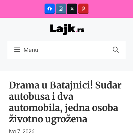
Skip
to
content
Menu
Drama u Batajnici! Sudar
autobusa i dva
automobila, jedna osoba
životno ugrožena
јул 7, 2026