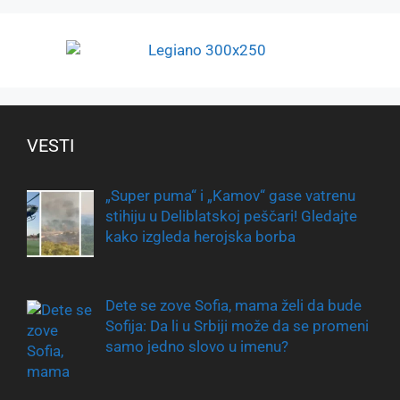
VESTI
„Super puma“ i „Kamov“ gase vatrenu
stihiju u Deliblatskoj peščari! Gledajte
kako izgleda herojska borba
Dete se zove Sofia, mama želi da bude
Sofija: Da li u Srbiji može da se promeni
samo jedno slovo u imenu?