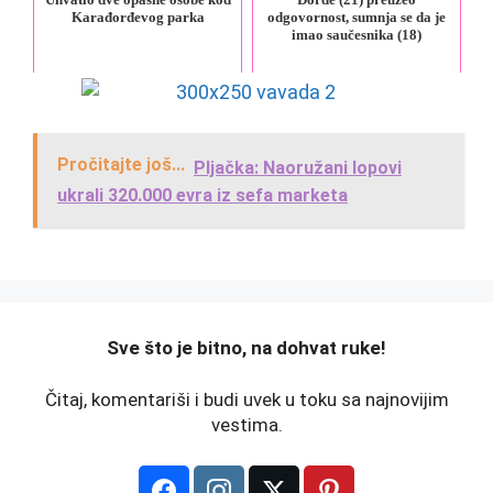
Karađorđevog parka
odgovornost, sumnja se da je
imao saučesnika (18)
Pročitajte još...
Pljačka: Naoružani lopovi
ukrali 320.000 evra iz sefa marketa
️Sve što je bitno, na dohvat ruke!
Čitaj, komentariši i budi uvek u toku sa najnovijim
vestima.