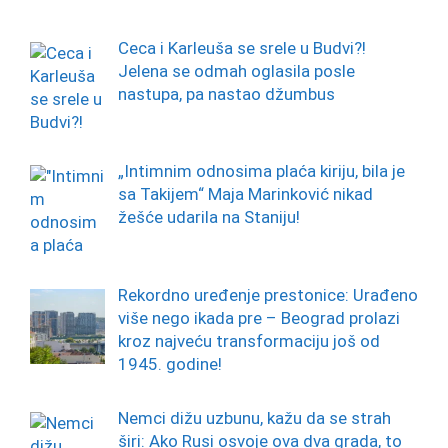
Ceca i Karleuša se srele u Budvi?!
Jelena se odmah oglasila posle
nastupa, pa nastao džumbus
„Intimnim odnosima plaća kiriju, bila je
sa Takijem“ Maja Marinković nikad
žešće udarila na Staniju!
Rekordno uređenje prestonice: Urađeno
više nego ikada pre – Beograd prolazi
kroz najveću transformaciju još od
1945. godine!
Nemci dižu uzbunu, kažu da se strah
širi: Ako Rusi osvoje ova dva grada, to