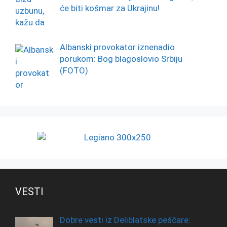
će biti košmar za Ukrajinu!
Albanski provokator iznenadio
porukom: Bog blagoslovio Srbiju
(FOTO)
VESTI
Dobre vesti iz Deliblatske peščare: