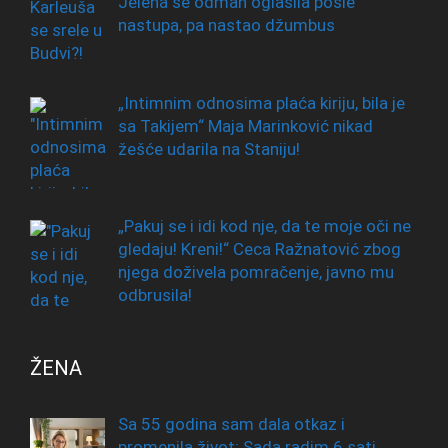
Jelena se odmah oglasila posle
nastupa, pa nastao džumbus
„Intimnim odnosima plaća kiriju, bila je
sa Takijem“ Maja Marinković nikad
žešće udarila na Staniju!
„Pakuj se i idi kod nje, da te moje oči ne
gledaju! Kreni!“ Ceca Ražnatović zbog
njega doživela pomračenje, javno mu
odbrusila!
ŽENA
Sa 55 godina sam dala otkaz i
promenila život: Sada radim 6 sati