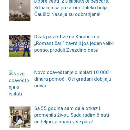
Dobre vesti iz Deliblatske peščare:
Situacija sa požarom daleko bolja,
Čaušić: Naselja su odbranjena!
Džak para stiže na Karaburmu:
„Romantičari“ završili još jedan veliki
posao, prodali Zvezdino dete
Novo obaveštenje o isplati 10.000
dinara pomoći: Ovi građani dobijaju
novac
Sa 55 godina sam dala otkaz i
promenila život: Sada radim 6 sati
nedeljno, a imam više para!