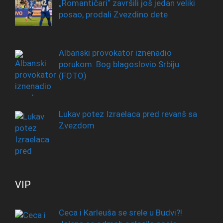
„Romantičari“ završili još jedan veliki
posao, prodali Zvezdino dete
Albanski provokator iznenadio
porukom: Bog blagoslovio Srbiju
(FOTO)
Lukav potez Izraelaca pred revanš sa
Zvezdom
VIP
Ceca i Karleuša se srele u Budvi?!