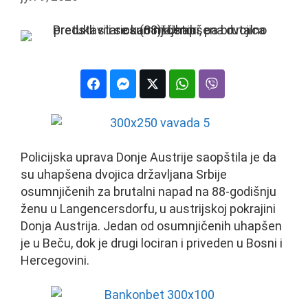
Policijska uprava Donje Austrije saopštila je da
su uhapšena dvojica državljana Srbije
osumnjičenih za brutalni napad na 88-godišnju
ženu u Langencersdorfu, u austrijskoj pokrajini
Donja Austrija. Jedan od osumnjičenih uhapšen
je u Beču, dok je drugi lociran i priveden u Bosni i
Hercegovini.