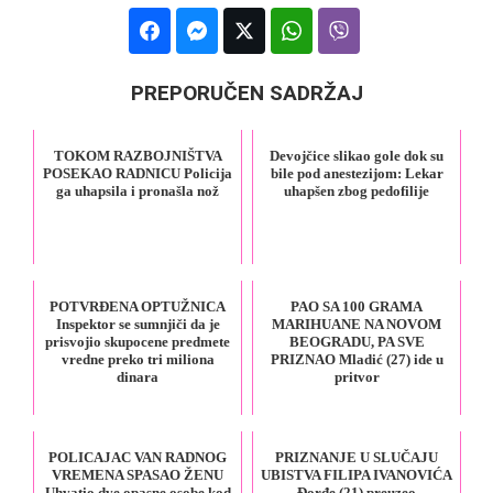
PREPORUČEN SADRŽAJ
TOKOM RAZBOJNIŠTVA
Devojčice slikao gole dok su
POSEKAO RADNICU Policija
bile pod anestezijom: Lekar
ga uhapsila i pronašla nož
uhapšen zbog pedofilije
POTVRĐENA OPTUŽNICA
PAO SA 100 GRAMA
Inspektor se sumnjiči da je
MARIHUANE NA NOVOM
prisvojio skupocene predmete
BEOGRADU, PA SVE
vredne preko tri miliona
PRIZNAO Mladić (27) ide u
dinara
pritvor
POLICAJAC VAN RADNOG
PRIZNANJE U SLUČAJU
VREMENA SPASAO ŽENU
UBISTVA FILIPA IVANOVIĆA
Uhvatio dve opasne osobe kod
Đorđe (21) preuzeo