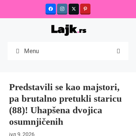
Skip
to
content
Menu
Predstavili se kao majstori,
pa brutalno pretukli staricu
(88)! Uhapšena dvojica
osumnjičenih
јул 9, 2026