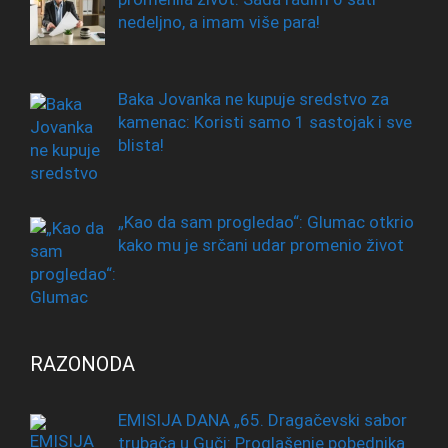
nedeljno, a imam više para!
Baka Jovanka ne kupuje sredstvo za
kamenac: Koristi samo 1 sastojak i sve
blista!
„Kao da sam progledao“: Glumac otkrio
kako mu je srčani udar promenio život
RAZONODA
EMISIJA DANA „65. Dragačevski sabor
trubača u Guči: Proglašenje pobednika