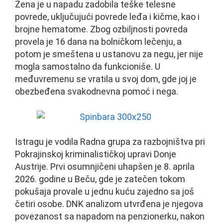
Žena je u napadu zadobila teške telesne
povrede, uključujući povrede leđa i kičme, kao i
brojne hematome. Zbog ozbiljnosti povreda
provela je 16 dana na bolničkom lečenju, a
potom je smeštena u ustanovu za negu, jer nije
mogla samostalno da funkcioniše. U
međuvremenu se vratila u svoj dom, gde joj je
obezbeđena svakodnevna pomoć i nega.
Istragu je vodila Radna grupa za razbojništva pri
Pokrajinskoj kriminalističkoj upravi Donje
Austrije. Prvi osumnjičeni uhapšen je 8. aprila
2026. godine u Beču, gde je zatečen tokom
pokušaja provale u jednu kuću zajedno sa još
četiri osobe. DNK analizom utvrđena je njegova
povezanost sa napadom na penzionerku, nakon