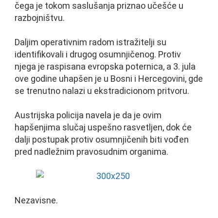
čega je tokom saslušanja priznao učešće u
razbojništvu.
Daljim operativnim radom istražitelji su
identifikovali i drugog osumnjičenog. Protiv
njega je raspisana evropska poternica, a 3. jula
ove godine uhapšen je u Bosni i Hercegovini, gde
se trenutno nalazi u ekstradicionom pritvoru.
Austrijska policija navela je da je ovim
hapšenjima slučaj uspešno rasvetljen, dok će
dalji postupak protiv osumnjičenih biti vođen
pred nadležnim pravosudnim organima.
Nezavisne.