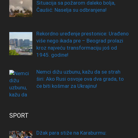
Situacija sa požarom daleko bolja,
Čaušić: Naselja su odbranjena!
Rekordno uređenje prestonice: Urađeno
više nego ikada pre – Beograd prolazi
kroz najveću transformaciju još od
1945. godine!
Nemci dižu uzbunu, kažu da se strah
širi: Ako Rusi osvoje ova dva grada, to
će biti košmar za Ukrajinu!
SPORT
Džak para stiže na Karaburmu: