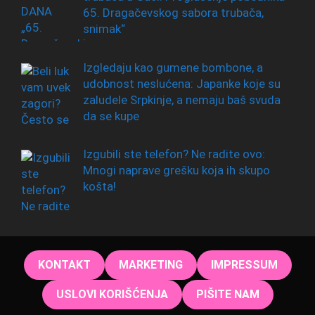
65. Dragačevskog sabora trubača,
snimak“
Izgledaju kao gumene bombone, a
udobnost neslućena: Japanke koje su
zaludele Srpkinje, a nemaju baš svuda
da se kupe
Izgubili ste telefon? Ne radite ovo:
Mnogi naprave grešku koja ih skupo
košta!
KONTAKT
MARKETING
IMPRESSUM
USLOVI KORIŠĆENJA
PIŠITE NAM