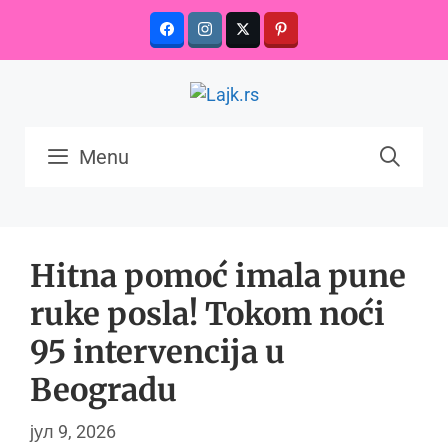
Skip
to
content
Menu
Hitna pomoć imala pune
ruke posla! Tokom noći
95 intervencija u
Beogradu
јул 9, 2026