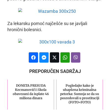
Za lekarsku pomoć najčešće su se javljali
hronični bolesnici.
PREPORUČEN SADRŽAJ
DONETA PRESUDA
Pogledajte kako je
Kecmanovići i škola
uhapšena kriminalna
obavezani da isplate 46
petorka: Sumnja se da su
miliona dinara
posredovali u prostituciji
(FOTO+FOTO)