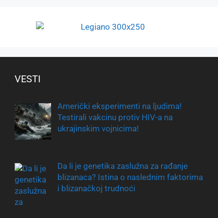
VESTI
Američki eksperimenti na ljudima!
Testirali vakcinu protiv HIV-a na
ukrajinskim vojnicima!
Da li je genetika zaslužna za rađanje
blizanaca? Istina o naslednim faktorima
i blizanačkoj trudnoći