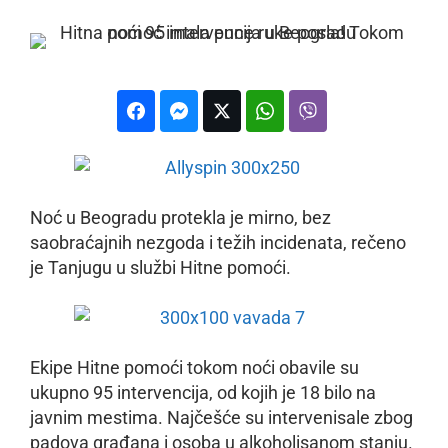
Noć u Beogradu protekla je mirno, bez
saobraćajnih nezgoda i težih incidenata, rečeno
je Tanjugu u službi Hitne pomoći.
Ekipe Hitne pomoći tokom noći obavile su
ukupno 95 intervencija, od kojih je 18 bilo na
javnim mestima. Najčešće su intervenisale zbog
padova građana i osoba u alkoholisanom stanju.