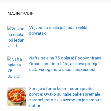
NAJNOVIJE
Vojvodina rešila još jedan veliki
povratak
Nafta pala na 75 dolara! Dogovor Irana i
Omana smirio tržište, ali nova pretnja
sa Crvenog mora unosi neizvesnost
Fora je u tome kojim redom pržite
povrće: Ovako su naše bake spremale
sataraš, zato svi kažemo da je samo taj
dobar