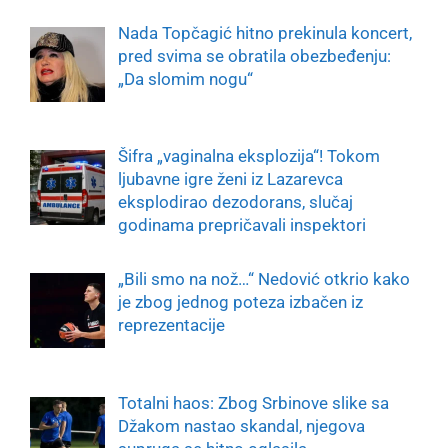
Nada Topčagić hitno prekinula koncert,
pred svima se obratila obezbeđenju:
„Da slomim nogu“
Šifra „vaginalna eksplozija“! Tokom
ljubavne igre ženi iz Lazarevca
eksplodirao dezodorans, slučaj
godinama prepričavali inspektori
„Bili smo na nož…“ Nedović otkrio kako
je zbog jednog poteza izbačen iz
reprezentacije
Totalni haos: Zbog Srbinove slike sa
Džakom nastao skandal, njegova