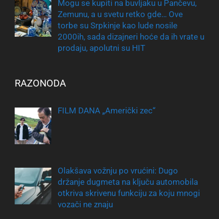
Mogu se kupiti na buvljaku u Pančevu,
Zemunu, a u svetu retko gde… Ove
torbe su Srpkinje kao lude nosile
2000ih, sada dizajneri hoće da ih vrate u
prodaju, apolutni su HIT
RAZONODA
FILM DANA „Američki zec“
Olakšava vožnju po vrućini: Dugo
držanje dugmeta na ključu automobila
otkriva skrivenu funkciju za koju mnogi
vozači ne znaju