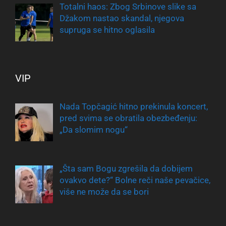
Totalni haos: Zbog Srbinove slike sa
Džakom nastao skandal, njegova
supruga se hitno oglasila
VIP
Nada Topčagić hitno prekinula koncert,
pred svima se obratila obezbeđenju:
„Da slomim nogu“
„Šta sam Bogu zgrešila da dobijem
ovakvo dete?“ Bolne reči naše pevačice,
više ne može da se bori