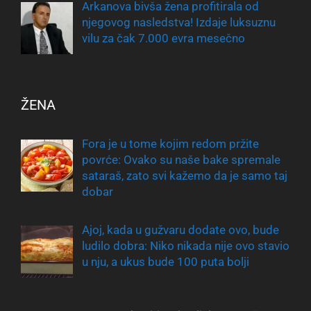
Arkanova bivša žena profitirala od
njegovog nasledstva! Izdaje luksuznu
vilu za čak 7.000 evra mesečno
ŽENA
Fora je u tome kojim redom pržite
povrće: Ovako su naše bake spremale
sataraš, zato svi kažemo da je samo taj
dobar
Ajoj, kada u gužvaru dodate ovo, bude
ludilo dobra: Niko nikada nije ovo stavio
u nju, a ukus bude 100 puta bolji