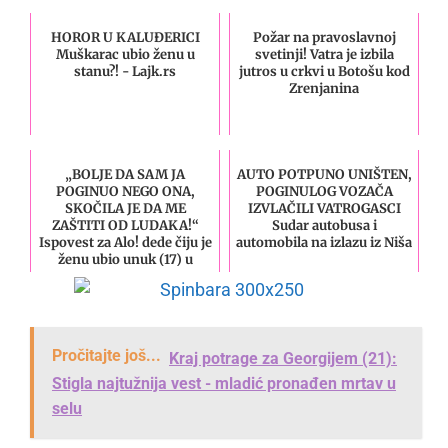
HOROR U KALUĐERICI
Požar na pravoslavnoj
Muškarac ubio ženu u
svetinji! Vatra je izbila
stanu?! - Lajk.rs
jutros u crkvi u Botošu kod
Zrenjanina
„BOLJE DA SAM JA
AUTO POTPUNO UNIŠTEN,
POGINUO NEGO ONA,
POGINULOG VOZAČA
SKOČILA JE DA ME
IZVLAČILI VATROGASCI
ZAŠTITI OD LUDAKA!“
Sudar autobusa i
Ispovest za Alo! dede čiju je
automobila na izlazu iz Niša
ženu ubio unuk (17) u
Obrenovcu
Pročitajte još...
Kraj potrage za Georgijem (21):
Stigla najtužnija vest - mladić pronađen mrtav u
selu