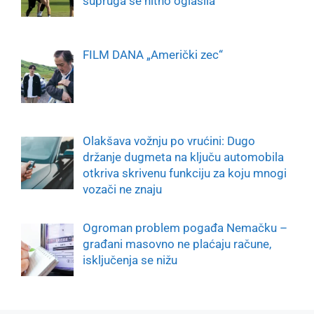
supruga se hitno oglasila
FILM DANA „Američki zec“
Olakšava vožnju po vrućini: Dugo
držanje dugmeta na ključu automobila
otkriva skrivenu funkciju za koju mnogi
vozači ne znaju
Ogroman problem pogađa Nemačku –
građani masovno ne plaćaju račune,
isključenja se nižu