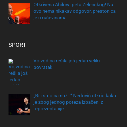
Otkrivena Ahilova peta Zelenskog! Na
ovo nema nikakav odgovor, prestonica
je u ruševinama
SPORT
Vojvodina rešila još jedan veliki
povratak
„Bili smo na nož…“ Nedović otkrio kako
je zbog jednog poteza izbačen iz
reprezentacije