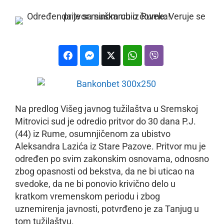
Na predlog Višeg javnog tužilaštva u Sremskoj
Mitrovici sud je odredio pritvor do 30 dana P.J.
(44) iz Rume, osumnjičenom za ubistvo
Aleksandra Lazića iz Stare Pazove. Pritvor mu je
određen po svim zakonskim osnovama, odnosno
zbog opasnosti od bekstva, da ne bi uticao na
svedoke, da ne bi ponovio krivično delo u
kratkom vremenskom periodu i zbog
uznemirenja javnosti, potvrđeno je za Tanjug u
tom tužilaštvu.