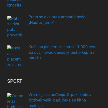
Putin se dva puta prevariti neće!
„Nastavljamo“
Kuća sa placem za samo 11.000 evra!
Za ovaj novac danas je teško kupiti i
garažu
SPORT
Vreme je za buđenje: Srpski klubovi
doživeli veliki pad, čeka se hitna
reakcija