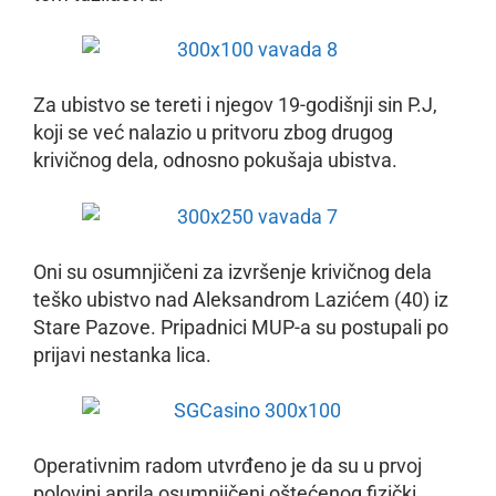
Za ubistvo se tereti i njegov 19-godišnji sin P.J,
koji se već nalazio u pritvoru zbog drugog
krivičnog dela, odnosno pokušaja ubistva.
Oni su osumnjičeni za izvršenje krivičnog dela
teško ubistvo nad Aleksandrom Lazićem (40) iz
Stare Pazove. Pripadnici MUP-a su postupali po
prijavi nestanka lica.
Operativnim radom utvrđeno je da su u prvoj
polovini aprila osumnjičeni oštećenog fizički