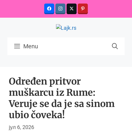
Skip
to
content
Menu
Određen pritvor
muškarcu iz Rume:
Veruje se da je sa sinom
ubio čoveka!
јул 6, 2026