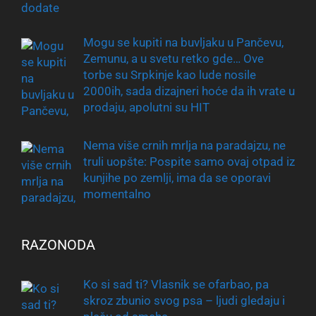
Mogu se kupiti na buvljaku u Pančevu,
Zemunu, a u svetu retko gde… Ove
torbe su Srpkinje kao lude nosile
2000ih, sada dizajneri hoće da ih vrate u
prodaju, apolutni su HIT
Nema više crnih mrlja na paradajzu, ne
truli uopšte: Pospite samo ovaj otpad iz
kunjihe po zemlji, ima da se oporavi
momentalno
RAZONODA
Ko si sad ti? Vlasnik se ofarbao, pa
skroz zbunio svog psa – ljudi gledaju i