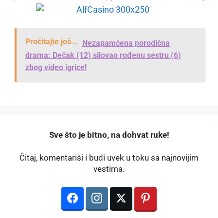
Pročitajte još...
Nezapamćena porodična
drama: Dečak (12) silovao rođenu sestru (6)
zbog video igrice!
️Sve što je bitno, na dohvat ruke!
Čitaj, komentariši i budi uvek u toku sa najnovijim
vestima.