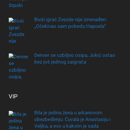
Bivši igrač Zvezde nije iznenađen:
„Očekivao sam pobedu Hapoela“
Denver se ozbiljno osipa, Jokić ostao
bez još jednog saigrača
VIP
Bila je jedina žena u arkanovom
obezbeđenju: Čuvala je Anastasiju i
Veljka, a evo u kakvim je sada