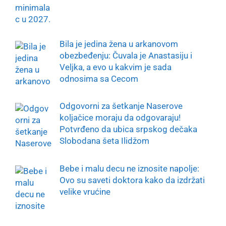
Bila je jedina žena u arkanovom
obezbeđenju: Čuvala je Anastasiju i
Veljka, a evo u kakvim je sada
odnosima sa Cecom
Odgovorni za šetkanje Naserove
koljačice moraju da odgovaraju!
Potvrđeno da ubica srpskog dečaka
Slobodana šeta Ilidžom
Bebe i malu decu ne iznosite napolje:
Ovo su saveti doktora kako da izdržati
velike vrućine