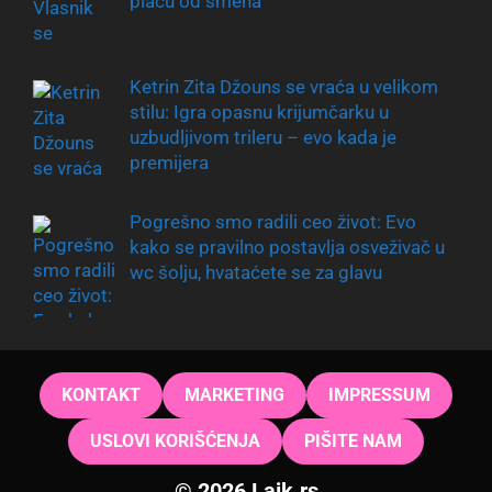
plaču od smeha
Ketrin Zita Džouns se vraća u velikom
stilu: Igra opasnu krijumčarku u
uzbudljivom trileru – evo kada je
premijera
Pogrešno smo radili ceo život: Evo
kako se pravilno postavlja osveživač u
wc šolju, hvataćete se za glavu
KONTAKT
MARKETING
IMPRESSUM
USLOVI KORIŠĆENJA
PIŠITE NAM
© 2026 Lajk.rs