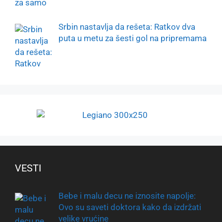
Srbin nastavlja da rešeta: Ratkov dva
puta u metu za šesti gol na pripremama
VESTI
Bebe i malu decu ne iznosite napolje:
Ovo su saveti doktora kako da izdržati
velike vrućine