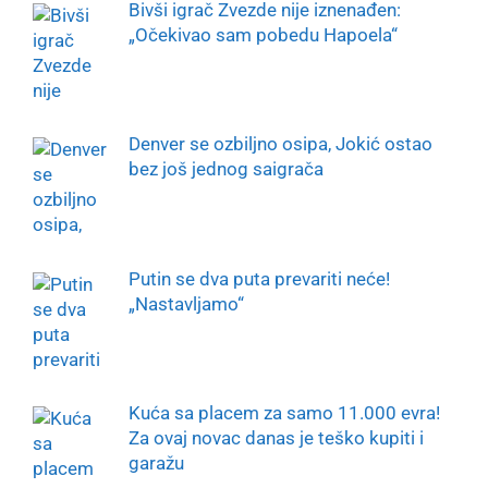
Bivši igrač Zvezde nije iznenađen:
„Očekivao sam pobedu Hapoela“
Denver se ozbiljno osipa, Jokić ostao
bez još jednog saigrača
Putin se dva puta prevariti neće!
„Nastavljamo“
Kuća sa placem za samo 11.000 evra!
Za ovaj novac danas je teško kupiti i
garažu