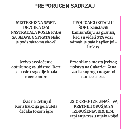
PREPORUČEN SADRŽAJ
MISTERIOZNA SMRT:
I POLICAJCI OSTALI U
DEVOJKA (26)
ŠOKU Zaustavili
NASTRADALA POSLE PADA
kamiondžiju na granici,
SA SEDMOG SPRATA Neko
kad su videli ŠTA vozi,
je podstakao na skok?!
odmah je palo hapšenje! -
Lajk.rs
Jezivo svedočenje
Prve slike s mesta jezivog
optuženog za ubistvo! Dete
ubistva na Čukarici: Žena
je posle tragedije imala
zarila suprugu nogar od
noćne more
stolice u srce
Užas na Cetinju!
LISICE ZBOG ZELENAŠTVA,
Konstrukcija gola ubila
PRETNJI I ORUŽJA SA
dečaka tokom igre
IZBRUŠENIM BROJEM:
Hapšenja tresu Bijelo Polje!