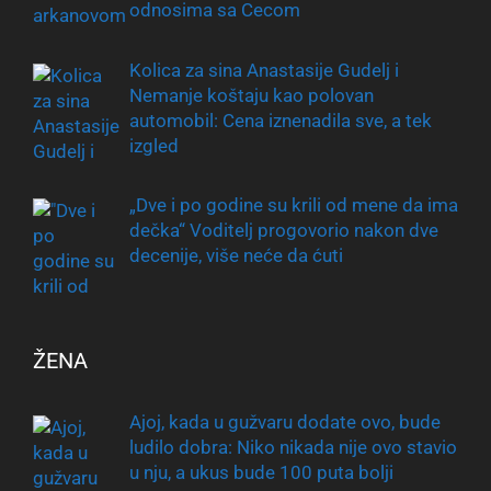
odnosima sa Cecom
Kolica za sina Anastasije Gudelj i
Nemanje koštaju kao polovan
automobil: Cena iznenadila sve, a tek
izgled
„Dve i po godine su krili od mene da ima
dečka“ Voditelj progovorio nakon dve
decenije, više neće da ćuti
ŽENA
Ajoj, kada u gužvaru dodate ovo, bude
ludilo dobra: Niko nikada nije ovo stavio
u nju, a ukus bude 100 puta bolji