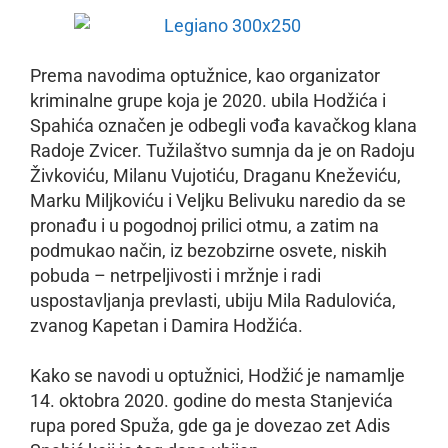
Prema navodima optužnice, kao organizator
kriminalne grupe koja je 2020. ubila Hodžića i
Spahića označen je odbegli vođa kavačkog klana
Radoje Zvicer. Tužilaštvo sumnja da je on Radoju
Živkoviću, Milanu Vujotiću, Draganu Kneževiću,
Marku Miljkoviću i Veljku Belivuku naredio da se
pronađu i u pogodnoj prilici otmu, a zatim na
podmukao način, iz bezobzirne osvete, niskih
pobuda – netrpeljivosti i mržnje i radi
uspostavljanja prevlasti, ubiju Mila Radulovića,
zvanog Kapetan i Damira Hodžića.
Kako se navodi u optužnici, Hodžić je namamlje
14. oktobra 2020. godine do mesta Stanjevića
rupa pored Spuža, gde ga je dovezao zet Adis