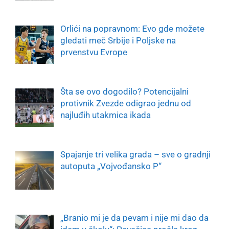
Orlići na popravnom: Evo gde možete
gledati meč Srbije i Poljske na
prvenstvu Evrope
Šta se ovo dogodilo? Potencijalni
protivnik Zvezde odigrao jednu od
najluđih utakmica ikada
Spajanje tri velika grada – sve o gradnji
autoputa „Vojvođansko P“
„Branio mi je da pevam i nije mi dao da