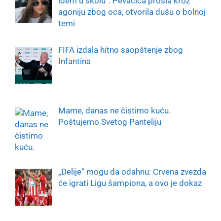
idem u školu“: Pevačica prošla kroz
agoniju zbog oca, otvorila dušu o bolnoj
temi
FIFA izdala hitno saopštenje zbog
Infantina
Mame, danas ne čistimo kuću.
Poštujemo Svetog Panteliju
„Delije“ mogu da odahnu: Crvena zvezda
će igrati Ligu šampiona, a ovo je dokaz