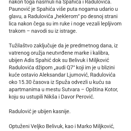
nakon toga nasrnuli na Spahića i Radulovića.
Paunović je Spahića više puta nogama udario u
glavu, a Radulovića „heklerom“ po desnoj strani
lica nakon čega su im ruke i noge vezali lepljivom
trakom – navodi su iz istrage.
Tužilaštvo zaključuje da je predmetnog dana, iz
vatrenog oružja neutvrđene marke i kalibra,
ubijen Adis Spahić dok su Belivuk i Miljković
Radulovića džipom „audi Q7“ koji im je u blizini
kuće ostavio Aleksandar Ljumović, Radulovića
oko 15.30 časova iz Spuža odvezli u kuću sa
apartmanima u mestu Sutvara – Opština Kotor,
koju su ustupili Nikša i Davor Perović.
Radulović je ubijen kasnije.
Optuženi Veljko Belivuk, kao i Marko Miljković,