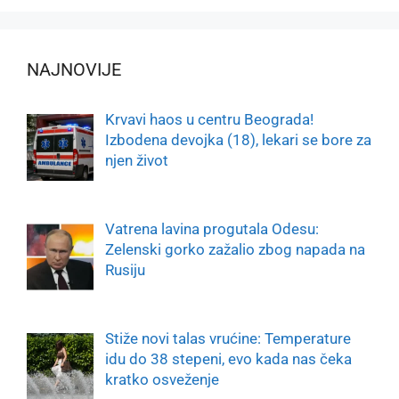
NAJNOVIJE
Krvavi haos u centru Beograda!
Izbodena devojka (18), lekari se bore za
njen život
Vatrena lavina progutala Odesu:
Zelenski gorko zažalio zbog napada na
Rusiju
Stiže novi talas vrućine: Temperature
idu do 38 stepeni, evo kada nas čeka
kratko osveženje