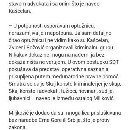
stavom advokata i sa onim što je naveo
Kašćelan.
– U potpunosti osporavam optužnicu,
nerazumljiva je i nepotpuna. Ja sam detaljno
čitao optužnicu i ne vidim kako su Kašćelan,
Zvicer i Božović organizovali kriminalnu grupu.
Nikakav dokaz ne mogu na nađem, ja bez
dokaza ništa ne verujem. U ovom postupku SDT
pokušava da predstavi operativna saznanja
prikupljena putem međunarodne pravne pomoći.
Smatra se da je Skaj koriste kriminalci jer je skup,
Skaj koriste i advokati, tužioci, novinari, sudije,
ljubavnici – naveo je između ostalog Miljković.
Miljković je dodao da su mnoga lica prisluškivana
bez naredbe Crne Gore ili Srbije, što je protiv
zakona.