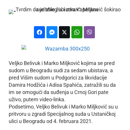
Veljko Belivuk i Marko Miljković kojima se pred
sudom u Beogradu sudi za sedam ubistava, a
pred Višim sudom u Podgorici za likvidacije
Damira Hodžića i Adisa Spahića, zatražili su da
im se omogući da suđenja u Crnoj Gori pate
uživo, putem video-linka.
Podsetimo, Veljko Belivuk i Marko Miljković su u
pritvoru u zgradi Specijalnog suda u Ustaničkoj
ulici u Beogradu od 4. februara 2021.