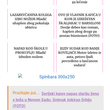
ga lečenje
LAZAREVČANINA KOLEGA
OVO JE VLASNIK KAFIĆA U
IZBO NOŽEM Mladić
KOM JE IZREŠETAN
uhapšen zbog pokušaja
ŠKALJARAC U BARSELONI
ubistva
Dosije debeo kao roman,
hapšen zbog droge pa
postao biznismen (FOTO)
NAPAD KOD ŠKOLE U
JEZIV SUDAR KOD BANJE
PROKUPLJU Mladić
KOVILJAČE Motor izleteo iz
izboden nožem
auta, petoro ljudi
povređeno u lančanom
sudaru!
Pročitajte još...
Serijski lopov napao stariju ženu
s leđa u Novom Sadu: Snimak šokirao Srbiju
(FOTO)