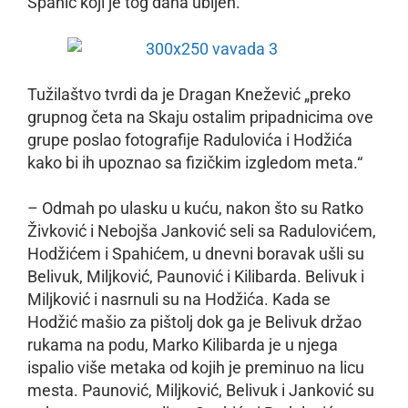
Spahić koji je tog dana ubijen.
Tužilaštvo tvrdi da je Dragan Knežević „preko
grupnog četa na Skaju ostalim pripadnicima ove
grupe poslao fotografije Radulovića i Hodžića
kako bi ih upoznao sa fizičkim izgledom meta.“
– Odmah po ulasku u kuću, nakon što su Ratko
Živković i Nebojša Janković seli sa Radulovićem,
Hodžićem i Spahićem, u dnevni boravak ušli su
Belivuk, Miljković, Paunović i Kilibarda. Belivuk i
Miljković i nasrnuli su na Hodžića. Kada se
Hodžić mašio za pištolj dok ga je Belivuk držao
rukama na podu, Marko Kilibarda je u njega
ispalio više metaka od kojih je preminuo na licu
mesta. Paunović, Miljković, Belivuk i Janković su