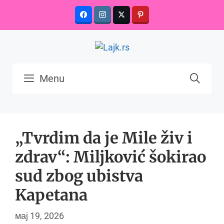
Skip
to
content
Menu
„Tvrdim da je Mile živ i
zdrav“: Miljković šokirao
sud zbog ubistva
Kapetana
мај 19, 2026