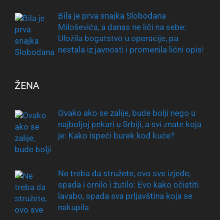
Bila je prva snajka Slobodana
Miloševića, a danas ne liči na sebe:
Uložila bogatstvo u operacije, pa
nestala iz javnosti i promenila lični opis!
ŽENA
Ovako ako se zalije, bude bolji nego u
najboljoj pekari u Srbiji, a svi znate koja
je: Kako ispeći burek kod kuće?
Ne treba da stružete, ovo sve izjede,
spada i crnilo i žutilo: Evo kako očistiti
lavabo, spada sva prljavština koja se
nakupila