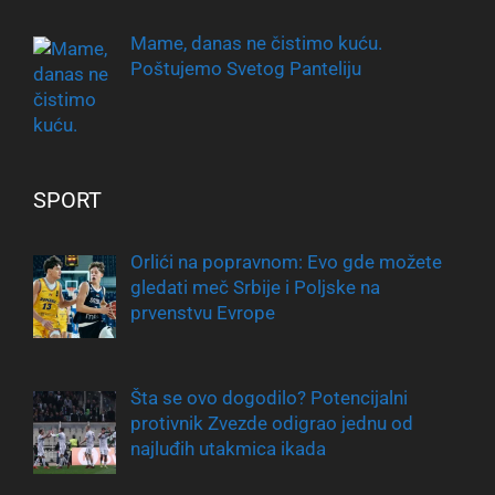
Mame, danas ne čistimo kuću.
Poštujemo Svetog Panteliju
SPORT
Orlići na popravnom: Evo gde možete
gledati meč Srbije i Poljske na
prvenstvu Evrope
Šta se ovo dogodilo? Potencijalni
protivnik Zvezde odigrao jednu od
najluđih utakmica ikada