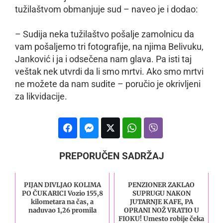
tužilaštvom obmanjuje sud – naveo je i dodao:
– Sudija neka tužilaštvo pošalje zamolnicu da
vam pošaljemo tri fotografije, na njima Belivuku,
Janković i ja i odsečena nam glava. Pa isti taj
veštak nek utvrdi da li smo mrtvi. Ako smo mrtvi
ne možete da nam sudite – poručio je okrivljeni
za likvidacije.
PREPORUČEN SADRŽAJ
PIJAN DIVLJAO KOLIMA
PENZIONER ZAKLAO
PO ČUKARICI Vozio 155,8
SUPRUGU NAKON
kilometara na čas, a
JUTARNJE KAFE, PA
naduvao 1,26 promila
OPRANI NOŽ VRATIO U
FIOKU! Umesto robije čeka