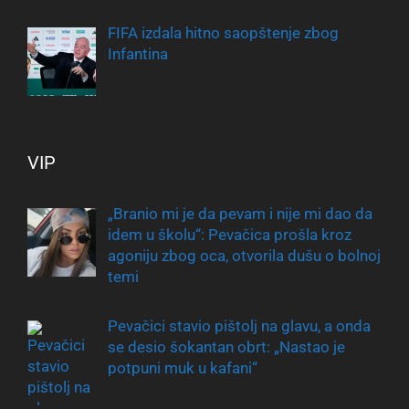
FIFA izdala hitno saopštenje zbog
Infantina
VIP
„Branio mi je da pevam i nije mi dao da
idem u školu“: Pevačica prošla kroz
agoniju zbog oca, otvorila dušu o bolnoj
temi
Pevačici stavio pištolj na glavu, a onda
se desio šokantan obrt: „Nastao je
potpuni muk u kafani“