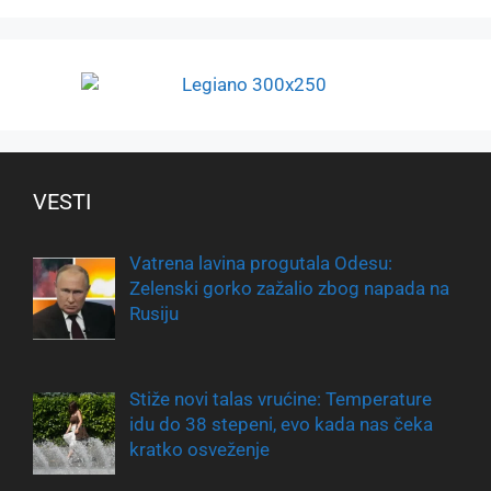
VESTI
Vatrena lavina progutala Odesu:
Zelenski gorko zažalio zbog napada na
Rusiju
Stiže novi talas vrućine: Temperature
idu do 38 stepeni, evo kada nas čeka
kratko osveženje