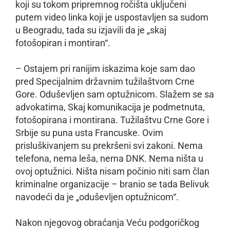
koji su tokom pripremnog ročišta uključeni
putem video linka koji je uspostavljen sa sudom
u Beogradu, tada su izjavili da je „skaj
fotošopiran i montiran“.
– Ostajem pri ranijim iskazima koje sam dao
pred Specijalnim državnim tužilaštvom Crne
Gore. Oduševljen sam optužnicom. Slažem se sa
advokatima, Skaj komunikacija je podmetnuta,
fotošopirana i montirana. Tužilaštvu Crne Gore i
Srbije su puna usta Francuske. Ovim
prisluškivanjem su prekršeni svi zakoni. Nema
telefona, nema leša, nema DNK. Nema ništa u
ovoj optužnici. Ništa nisam počinio niti sam član
kriminalne organizacije – branio se tada Belivuk
navodeći da je „oduševljen optužnicom“.
Nakon njegovog obraćanja Veću podgoričkog