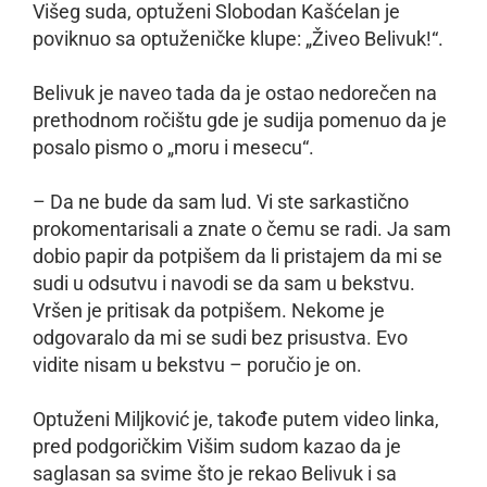
Višeg suda, optuženi Slobodan Kašćelan je
poviknuo sa optuženičke klupe: „Živeo Belivuk!“.
Belivuk je naveo tada da je ostao nedorečen na
prethodnom ročištu gde je sudija pomenuo da je
posalo pismo o „moru i mesecu“.
– Da ne bude da sam lud. Vi ste sarkastično
prokomentarisali a znate o čemu se radi. Ja sam
dobio papir da potpišem da li pristajem da mi se
sudi u odsutvu i navodi se da sam u bekstvu.
Vršen je pritisak da potpišem. Nekome je
odgovaralo da mi se sudi bez prisustva. Evo
vidite nisam u bekstvu – poručio je on.
Optuženi Miljković je, takođe putem video linka,
pred podgoričkim Višim sudom kazao da je
saglasan sa svime što je rekao Belivuk i sa