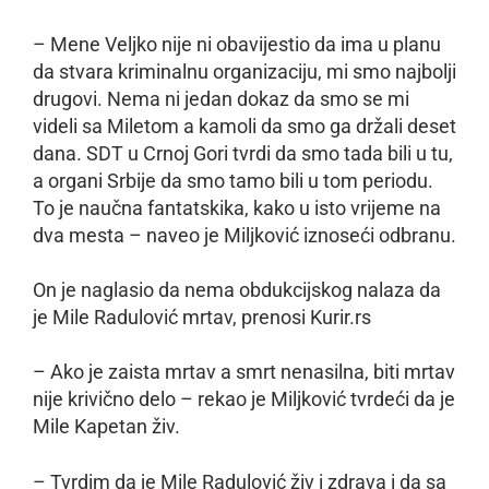
– Mene Veljko nije ni obavijestio da ima u planu
da stvara kriminalnu organizaciju, mi smo najbolji
drugovi. Nema ni jedan dokaz da smo se mi
videli sa Miletom a kamoli da smo ga držali deset
dana. SDT u Crnoj Gori tvrdi da smo tada bili u tu,
a organi Srbije da smo tamo bili u tom periodu.
To je naučna fantatskika, kako u isto vrijeme na
dva mesta – naveo je Miljković iznoseći odbranu.
On je naglasio da nema obdukcijskog nalaza da
je Mile Radulović mrtav, prenosi Kurir.rs
– Ako je zaista mrtav a smrt nenasilna, biti mrtav
nije krivično delo – rekao je Miljković tvrdeći da je
Mile Kapetan živ.
– Tvrdim da je Mile Radulović živ i zdrava i da sa