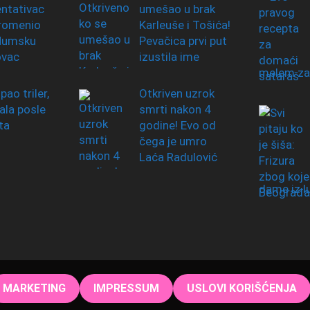
ntativac
umešao u brak
promenio
Karleuše i Tošića!
 Humsku
Pevačica prvi put
ovac
izustila ime
melem za
ipao triler,
Otkriven uzrok
ala posle
smrti nakon 4
ta
godine! Evo od
čega je umro
Laća Radulović
dame iz l
MARKETING
IMPRESSUM
USLOVI KORIŠĆENJA