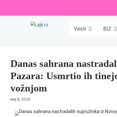
Skip
to
content
Vesti
BIZ
Danas sahrana nastradal
Pazara: Usmrtio ih tinej
vožnjom
мај 8, 2026