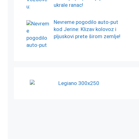
ukrale ranac!
Nevreme pogodilo auto-put
kod Jerine: Klizav kolovoz i
pljuskovi prete širom zemlje!