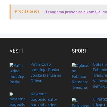
Pročitajte još...
U tangama provocirala komšije, muž
VESTI
SPORT
Putin izdao
Oglasio
naređnje: Ruska
Fabrici
vojska krenula na
Transfe
Odesu
Vlahovi
nemog
Nevreme
U Parti
pogodilo auto-
trljaju r
put kod Jerine: