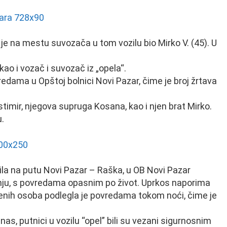
 je na mestu suvozača u tom vozilu bio Mirko V. (45). U
kao i vozač i suvozač iz „opela“.
redama u Opštoj bolnici Novi Pazar, čime je broj žrtava
timir, njegova supruga Kosana, kao i njen brat Mirko.
u.
la na putu Novi Pazar – Raška, u OB Novi Pazar
ju, s povredama opasnim po život. Uprkos naporima
eđenih osoba podlegla je povredama tokom noći, čime je
s, putnici u vozilu “opel” bili su vezani sigurnosnim