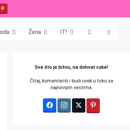
oda
Žena
IT!
️Sve što je bitno, na dohvat ruke!
Čitaj, komentariši i budi uvek u toku sa
najnovijim vestima.