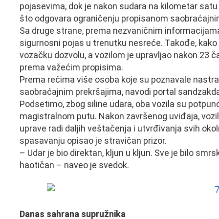
pojasevima, dok je nakon sudara na kilometar satu 
što odgovara ograničenju propisanom saobraćajnim
Sa druge strane, prema nezvaničnim informacijama iz 
sigurnosni pojas u trenutku nesreće. Takođe, kako
vozačku dozvolu, a vozilom je upravljao nakon 23 ča
prema važećim propisima.
Prema rečima više osoba koje su poznavale nastradalog
saobraćajnim prekršajima, navodi portal sandzakd
Podsetimo, zbog siline udara, oba vozila su potpuno 
magistralnom putu. Nakon završenog uviđaja, vozi
uprave radi daljih veštačenja i utvrđivanja svih ok
spasavanju opisao je stravičan prizor.
– Udar je bio direktan, kljun u kljun. Sve je bilo smrsk
haotičan – naveo je svedok.
Danas sahrana supružnika