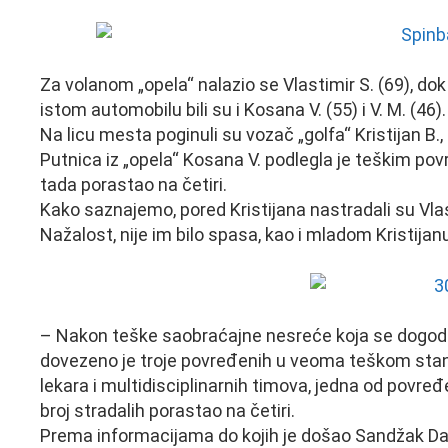
Za volanom „opela“ nalazio se Vlastimir S. (69), dok
istom automobilu bili su i Kosana V. (55) i V. M. (46).
Na licu mesta poginuli su vozač „golfa“ Kristijan B., 
Putnica iz „opela“ Kosana V. podlegla je teškim pov
tada porastao na četiri.
Kako saznajemo, pored Kristijana nastradali su Vlas
Nažalost, nije im bilo spasa, kao i mladom Kristijan
– Nakon teške saobraćajne nesreće koja se dogodi
dovezeno je troje povređenih u veoma teškom stan
lekara i multidisciplinarnih timova, jedna od povr
broj stradalih porastao na četiri.
Prema informacijama do kojih je došao Sandžak Dana