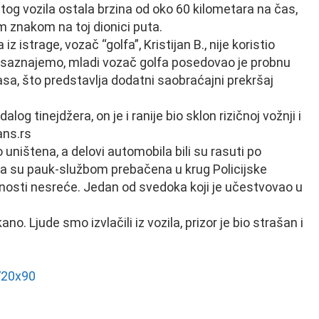
tog vozila ostala brzina od oko 60 kilometara na čas,
 znakom na toj dionici puta.
istrage, vozač “golfa”, Kristijan B., nije koristio
 saznajemo, mladi vozač golfa posedovao je probnu
sa, što predstavlja dodatni saobraćajni prekršaj
 tinejdžera, on je i ranije bio sklon rizičnoj vožnji i
ans.rs
uništena, a delovi automobila bili su rasuti po
la su pauk-službom prebačena u krug Policijske
olnosti nesreće. Jedan od svedoka koji je učestvovao u
ano. Ljude smo izvlačili iz vozila, prizor je bio strašan i