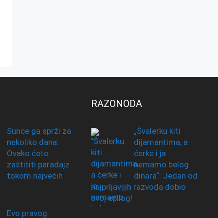
RAZONODA
Sunce ga sprži za
„Švalerku kiti
nekoliko dana:
dijamantima, a
Ovako ćete
ćerke i ja
zaštititi paradajz
nemamo belog
tokom najvećih
dinara“: Jedan od
najprljavijih razvoda dobio
svoj epilog!
Evo pravog