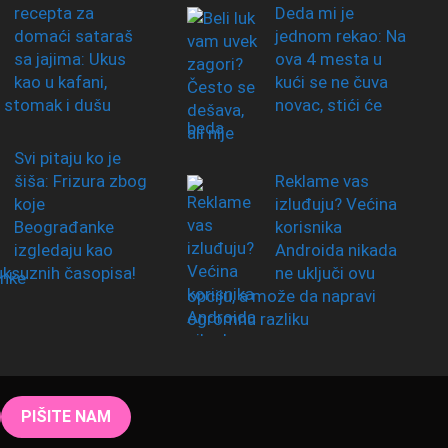
recepta za
Deda mi je
domaći sataraš
jednom rekao: Na
sa jajima: Ukus
ova 4 mesta u
kao u kafani,
kući se ne čuva
 stomak i dušu
novac, stići će
beda
Svi pitaju ko je
šiša: Frizura zbog
Reklame vas
koje
izluđuju? Većina
Beograđanke
korisnika
izgledaju kao
Androida nikada
uksuznih časopisa!
ne uključi ovu
opciju, a može da napravi
ogromnu razliku
PIŠITE NAM