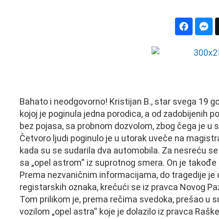
Bahato i neodgovorno! Kristijan B., star svega 19 g
kojoj je poginula jedna porodica, a od zadobijenih po
bez pojasa, sa probnom dozvolom, zbog čega je u sm
Četvoro ljudi poginulo je u utorak uveče na magist
kada su se sudarila dva automobila. Za nesreću se su
sa „opel astrom“ iz suprotnog smera. On je takođ
Prema nezvaničnim informacijama, do tragedije je 
registarskih oznaka, krećući se iz pravca Novog Pa
Tom prilikom je, prema rečima svedoka, prešao u su
vozilom „opel astra“ koje je dolazilo iz pravca Raške