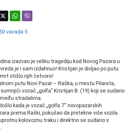
odina izazvao je veliku tragediju kod Novog Pazara u
vreda je i sam izdahnuo! Kristijan je divljao po putu
rt otišlo njih četvoro!
ralnom putu Novi Pazar – Raška, u mestu Pilareta,
mnjiči vozač „golfa“ Kristijan B. (19) koji se sudario
e među stradalima.
došlo kada je vozač „golfa 7“ novopazarskih
zara prema Raški, pokušao da pretekne više vozila.
protnu kolovoznu traku i direktno se sudario s
.