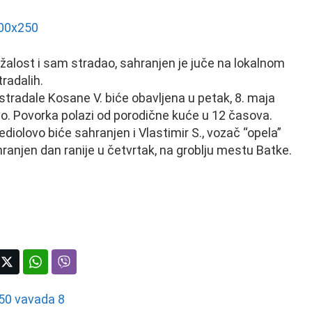
 nažalost i sam stradao, sahranjen je juče na lokalnom
radalih.
tradale Kosane V. biće obavljena u petak, 8. maja
vo. Povorka polazi od porodične kuće u 12 časova.
ediolovo biće sahranjen i Vlastimir S., vozač “opela”
ahranjen dan ranije u četvrtak, na groblju mestu Batke.