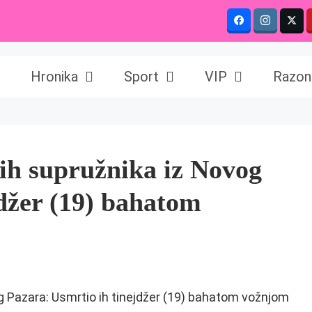
Hronika
Sport
VIP
Razon
ih supružnika iz Novog
džer (19) bahatom