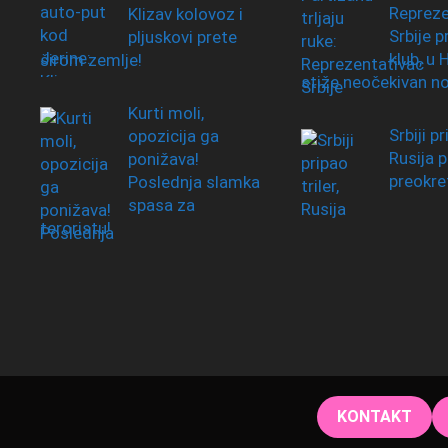
Repreze
Klizav kolovoz i
Srbije 
pljuskovi prete
klub, u
širom zemlje!
stiže neočekivan n
Kurti moli,
Srbiji pr
opozicija ga
Rusija p
ponižava!
preokre
Poslednja slamka
spasa za
teroristu!
KONTAKT