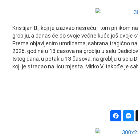
Kristijan B., koji je izazvao nesreću i tom prilikom
groblju, a danas će do svoje večne kuće još dvoje st
Prema objavljenim umrlicama, sahrana tragično nas
2026. godine u 13 časova na groblju u selu Dediolo
Istog dana, u petak u 13 časova, na groblju u selu D
koji je stradao na licu mjesta. Mirko V. takođe je s