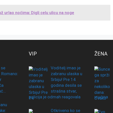
 urlao noćima: Digli celu ulicu na noge
VIP
ŽENA
 se
Voditelj imao je
o Romano:
zabranu ulaska u
r
Srbiju! Pre 14
ća
godina desila se
uć…
strašna stvar,
policija je odmah reagovala
vrućina
zanu
uke:
Otkriveno ko se