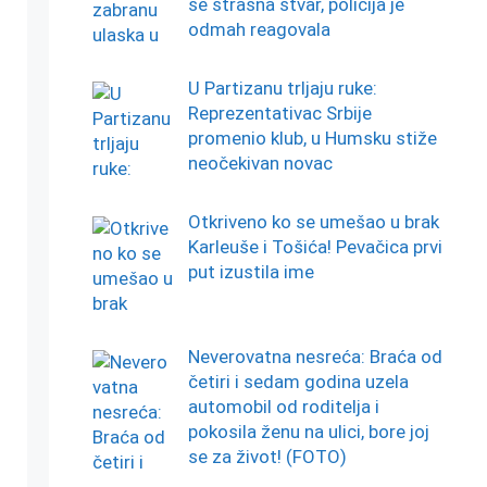
se strašna stvar, policija je
odmah reagovala
U Partizanu trljaju ruke:
Reprezentativac Srbije
promenio klub, u Humsku stiže
neočekivan novac
Otkriveno ko se umešao u brak
Karleuše i Tošića! Pevačica prvi
put izustila ime
Neverovatna nesreća: Braća od
četiri i sedam godina uzela
automobil od roditelja i
pokosila ženu na ulici, bore joj
se za život! (FOTO)