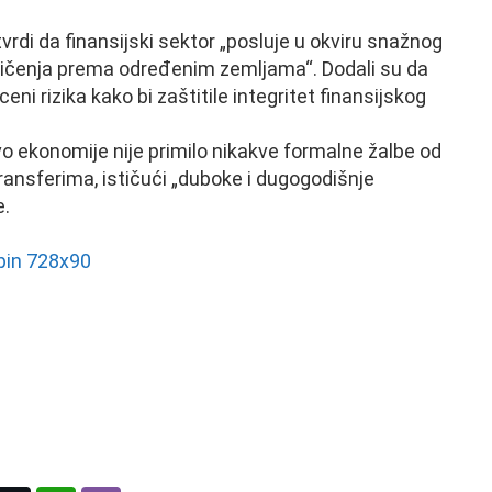
vrdi da finansijski sektor „posluje u okviru snažnog
aničenja prema određenim zemljama“. Dodali su da
 rizika kako bi zaštitile integritet finansijskog
vo ekonomije nije primilo nikakve formalne žalbe od
nsferima, ističući „duboke i dugogodišnje
e.