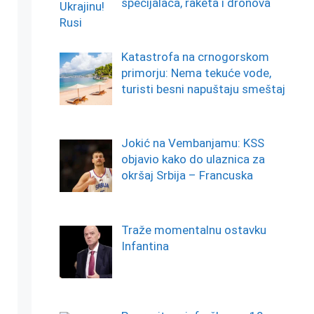
specijalaca, raketa i dronova
Katastrofa na crnogorskom
primorju: Nema tekuće vode,
turisti besni napuštaju smeštaj
Jokić na Vembanjamu: KSS
objavio kako do ulaznica za
okršaj Srbija – Francuska
Traže momentalnu ostavku
Infantina