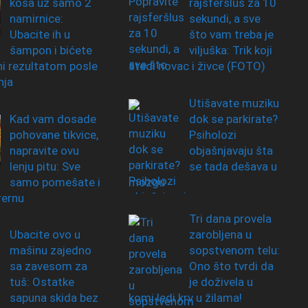
kosa uz samo 2
rajsferšlus za 10
namirnice:
sekundi, a sve
Ubacite ih u
što vam treba je
šampon i bićete
viljuška: Trik koji
i rezultatom posle
štedi novac i živce (FOTO)
nja
Utišavate muziku
Kad vam dosade
dok se parkirate?
pohovane tikvice,
Psiholozi
napravite ovu
objašnjavaju šta
lenju pitu: Sve
se tada dešava u
samo pomešate i
mozgu
rernu
Tri dana provela
Ubacite ovo u
zarobljena u
mašinu zajedno
sopstvenom telu:
sa zavesom za
Ono što tvrdi da
tuš: Ostatke
je doživela u
sapuna skida bez
komi ledi krv u žilama!