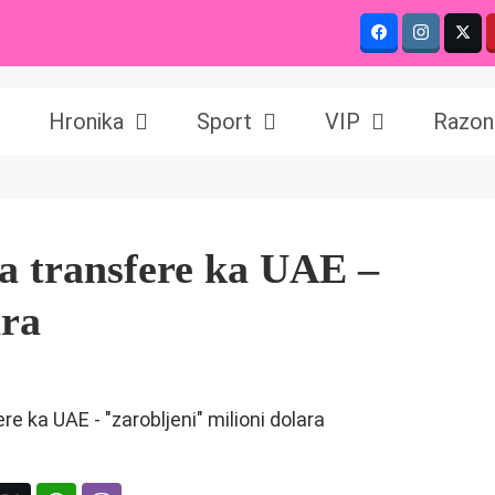
Hronika
Sport
VIP
Razon
ra transfere ka UAE –
ara