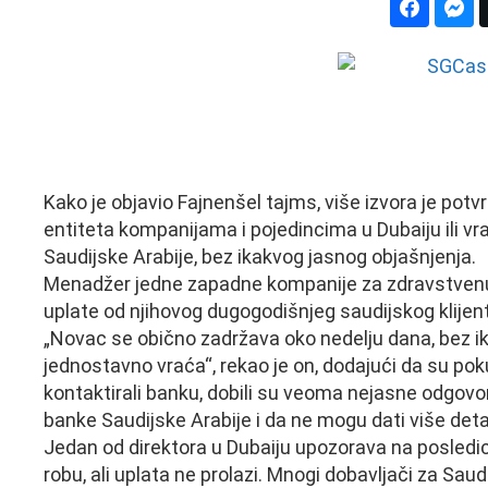
Kako je objavio Fajnenšel tajms, više izvora je potv
entiteta kompanijama i pojedincima u Dubaiju ili v
Saudijske Arabije, bez ikakvog jasnog objašnjenja.
Menadžer jedne zapadne kompanije za zdravstvenu z
uplate od njihovog dugogodišnjeg saudijskog klijent
„Novac se obično zadržava oko nedelju dana, bez ika
jednostavno vraća“, rekao je on, dodajući da su poku
kontaktirali banku, dobili su veoma nejasne odgovo
banke Saudijske Arabije i da ne mogu dati više detal
Jedan od direktora u Dubaiju upozorava na posledi
robu, ali uplata ne prolazi. Mnogi dobavljači za Sau