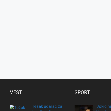
VESTI
SPORT
Težak udarac za
Jokić n