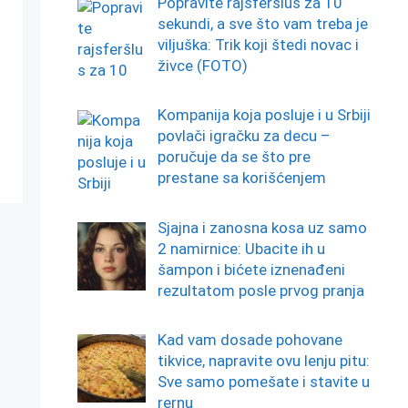
Popravite rajsferšlus za 10
sekundi, a sve što vam treba je
viljuška: Trik koji štedi novac i
živce (FOTO)
Kompanija koja posluje i u Srbiji
povlači igračku za decu –
poručuje da se što pre
prestane sa korišćenjem
Sjajna i zanosna kosa uz samo
2 namirnice: Ubacite ih u
šampon i bićete iznenađeni
rezultatom posle prvog pranja
Kad vam dosade pohovane
tikvice, napravite ovu lenju pitu:
Sve samo pomešate i stavite u
rernu