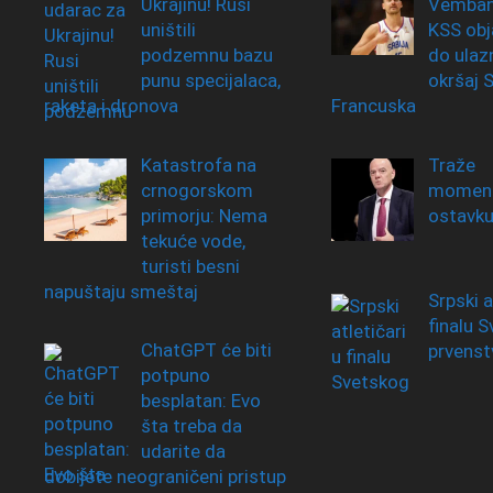
Ukrajinu! Rusi
Vemban
uništili
KSS obj
podzemnu bazu
do ulaz
punu specijalaca,
okršaj S
raketa i dronova
Francuska
Katastrofa na
Traže
crnogorskom
moment
primorju: Nema
ostavku
tekuće vode,
turisti besni
napuštaju smeštaj
Srpski a
finalu 
ChatGPT će biti
prvenst
potpuno
besplatan: Evo
šta treba da
udarite da
dobijete neograničeni pristup