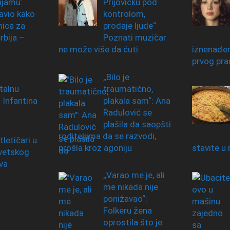
jamu:
Prijovićku pod
avio kako
kontrolom,
nica za
prodaje ljude“
rbija –
Poznati muzičar
ne može više da ćuti
iznenađen
prvog pra
„Bilo je
alnu
traumatično,
 Infantina
plakala sam“: Ana
Radulović se
plašila da saopšti
roditeljima da se razvodi,
tletičari u
prošla kroz agoniju
stavite u 
Svetskog
va
„Varao me je, ali
me nikada nije
ponižavao“:
Folkeru žena
oprostila što je