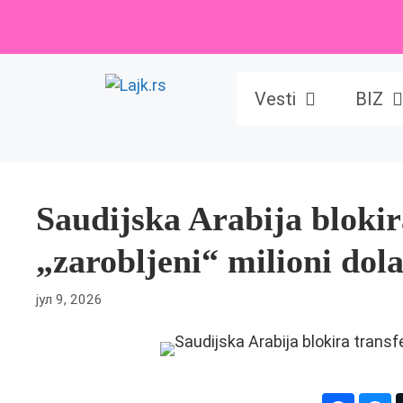
Skip
to
content
Vesti
BIZ
Saudijska Arabija bloki
„zarobljeni“ milioni dol
јул 9, 2026