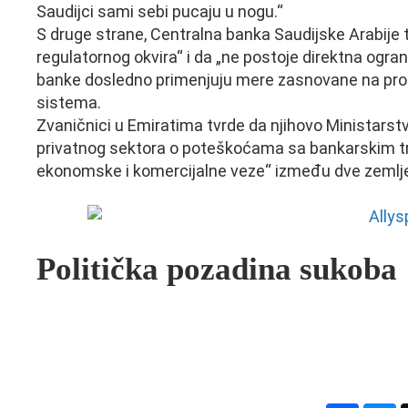
Saudijci sami sebi pucaju u nogu.“
S druge strane, Centralna banka Saudijske Arabije t
regulatornog okvira“ i da „ne postoje direktna ogr
banke dosledno primenjuju mere zasnovane na proceni
sistema.
Zvaničnici u Emiratima tvrde da njihovo Ministarst
privatnog sektora o poteškoćama sa bankarskim tra
ekonomske i komercijalne veze“ između dve zemlj
Politička pozadina sukoba