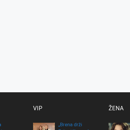
VIP
ŽENA
a
„Brena drži