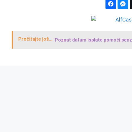
Pročitajte još...
Poznat datum isplate pomoći penzi