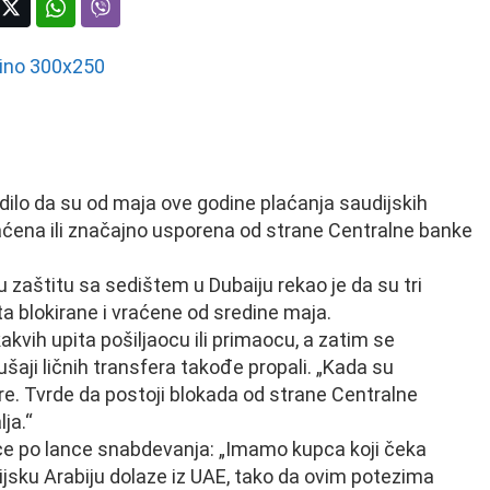
rdilo da su od maja ove godine plaćanja saudijskih
raćena ili značajno usporena od strane Centralne banke
aštitu sa sedištem u Dubaiju rekao je da su tri
a blokirane i vraćene od sredine maja.
kvih upita pošiljaocu ili primaocu, a zatim se
šaji ličnih transfera takođe propali. „Kada su
re. Tvrde da postoji blokada od strane Centralne
ja.“
ce po lance snabdevanja: „Imamo kupca koji čeka
dijsku Arabiju dolaze iz UAE, tako da ovim potezima