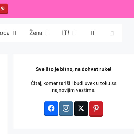
oda
Žena
IT!
️Sve što je bitno, na dohvat ruke!
Čitaj, komentariši i budi uvek u toku sa
najnovijim vestima.