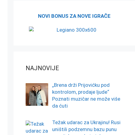
NOVI BONUS ZA NOVE IGRAČE
NAJNOVIJE
„Brena drži Prijovićku pod
kontrolom, prodaje ljude“
Poznati muzičar ne može više
da ćuti
Težak udarac za Ukrajinu! Rusi
uništili podzemnu bazu punu