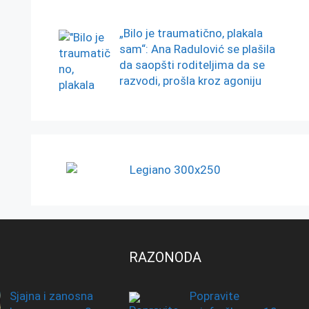
„Bilo je traumatično, plakala
sam“: Ana Radulović se plašila
da saopšti roditeljima da se
razvodi, prošla kroz agoniju
RAZONODA
Sjajna i zanosna
Popravite