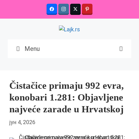
Skip
to
content
Menu
Čistačice primaju 992 evra,
konobari 1.281: Objavljene
najveće zarade u Hrvatskoj
јун 4, 2026