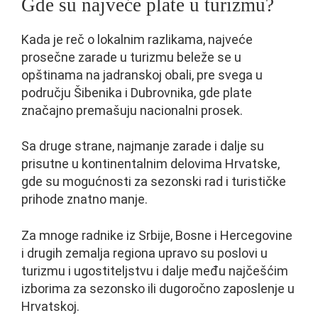
Gde su najveće plate u turizmu?
Kada je reč o lokalnim razlikama, najveće
prosečne zarade u turizmu beleže se u
opštinama na jadranskoj obali, pre svega u
području Šibenika i Dubrovnika, gde plate
značajno premašuju nacionalni prosek.
Sa druge strane, najmanje zarade i dalje su
prisutne u kontinentalnim delovima Hrvatske,
gde su mogućnosti za sezonski rad i turističke
prihode znatno manje.
Za mnoge radnike iz Srbije, Bosne i Hercegovine
i drugih zemalja regiona upravo su poslovi u
turizmu i ugostiteljstvu i dalje među najčešćim
izborima za sezonsko ili dugoročno zaposlenje u
Hrvatskoj.