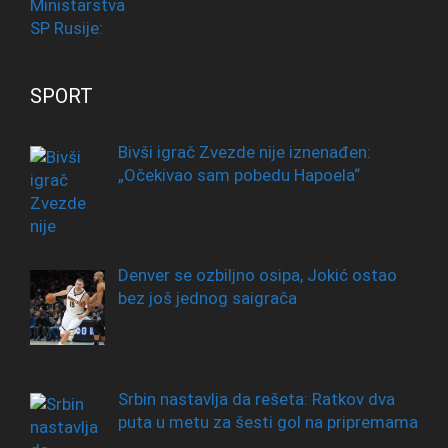
SPORT
Bivši igrač Zvezde nije iznenađen:
„Očekivao sam pobedu Hapoela“
Denver se ozbiljno osipa, Jokić ostao
bez još jednog saigrača
Srbin nastavlja da rešeta: Ratkov dva
puta u metu za šesti gol na pripremama