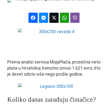
Prema analizi servisa MojaPlaća, prosečna neto
plata u Hrvatskoj trenutno iznosi 1.621 evro, što
je devet odsto više nego prošle godine.
Koliko danas zarađuju čistačice?