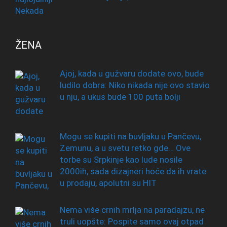
ŽENA
Ajoj, kada u gužvaru dodate ovo, bude
ludilo dobra: Niko nikada nije ovo stavio
u nju, a ukus bude 100 puta bolji
Mogu se kupiti na buvljaku u Pančevu,
Zemunu, a u svetu retko gde… Ove
torbe su Srpkinje kao lude nosile
2000ih, sada dizajneri hoće da ih vrate
u prodaju, apolutni su HIT
Nema više crnih mrlja na paradajzu, ne
truli uopšte: Pospite samo ovaj otpad