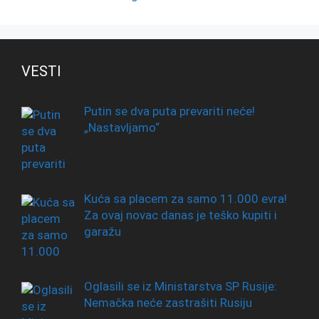
VESTI
Putin se dva puta prevariti neće!
„Nastavljamo“
Kuća sa placem za samo 11.000 evra!
Za ovaj novac danas je teško kupiti i
garažu
Oglasili se iz Ministarstva SP Rusije:
Nemačka neće zastrašiti Rusiju