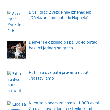
Bivši igrač Zvezde nije iznenađen:
„Očekivao sam pobedu Hapoela“
Denver se ozbiljno osipa, Jokić ostao
bez još jednog saigrača
Putin se dva puta prevariti neće!
„Nastavljamo“
Kuća sa placem za samo 11.000 evra!
Za ovaj novac danas je teško kupiti i