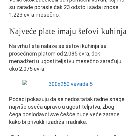
su zarade porasle čak 23 odsto i sada iznose
1.223 evra mesečno.
Najveće plate imaju šefovi kuhinja
Na vrhu liste nalaze se šefovi kuhinja sa
prosečnom platom od 2.085 evra, dok
menadžeri u ugostiteljstvu mesečno zarađuju
oko 2.075 evra.
Podaci pokazuju da se nedostatak radne snage
najviše oseća upravo u ugostiteljstvu, zbog
čega poslodavci sve češće nude veće zarade
kako bi privukli i zadržali radnike.