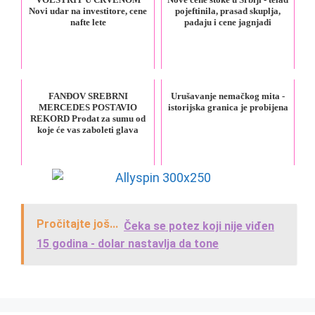
Novi udar na investitore, cene
pojeftinila, prasad skuplja,
nafte lete
padaju i cene jagnjadi
FANĐOV SREBRNI
Urušavanje nemačkog mita -
MERCEDES POSTAVIO
istorijska granica je probijena
REKORD Prodat za sumu od
koje će vas zaboleti glava
Pročitajte još...
Čeka se potez koji nije viđen
15 godina - dolar nastavlja da tone