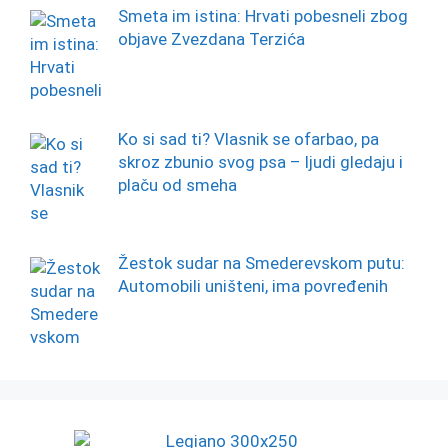
Smeta im istina: Hrvati pobesneli zbog
objave Zvezdana Terzića
Ko si sad ti? Vlasnik se ofarbao, pa
skroz zbunio svog psa – ljudi gledaju i
plaču od smeha
Žestok sudar na Smederevskom putu:
Automobili uništeni, ima povređenih