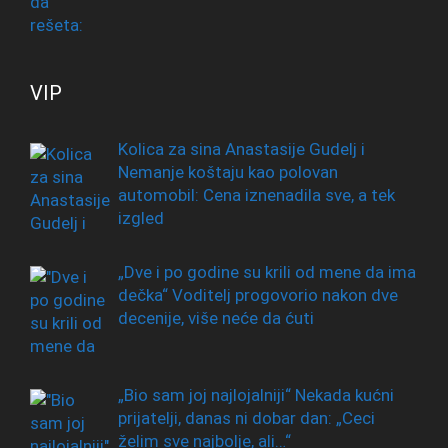
VIP
Kolica za sina Anastasije Gudelj i
Nemanje koštaju kao polovan
automobil: Cena iznenadila sve, a tek
izgled
„Dve i po godine su krili od mene da ima
dečka“ Voditelj progovorio nakon dve
decenije, više neće da ćuti
„Bio sam joj najlojalniji“ Nekada kućni
prijatelji, danas ni dobar dan: „Ceci
želim sve najbolje, ali…“