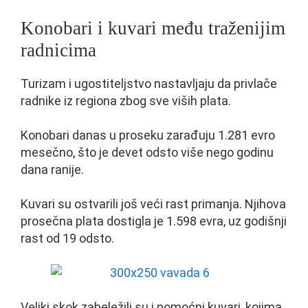
Konobari i kuvari među traženijim
radnicima
Turizam i ugostiteljstvo nastavljaju da privlače
radnike iz regiona zbog sve viših plata.
Konobari danas u proseku zarađuju 1.281 evro
mesečno, što je devet odsto više nego godinu
dana ranije.
Kuvari su ostvarili još veći rast primanja. Njihova
prosečna plata dostigla je 1.598 evra, uz godišnji
rast od 19 odsto.
Veliki skok zabeležili su i pomoćni kuvari, kojima