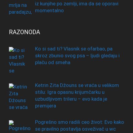
iz kunjihe po zemlji, ima da se oporavi
momentalno
RAZONODA
Ko si sad ti? Vlasnik se ofarbao, pa
skroz zbunio svog psa – ljudi gledaju i
plaču od smeha
Ketrin Zita Džouns se vraća u velikom
stilu: Igra opasnu krijumčarku u
uzbudljivom trileru – evo kada je
premijera
Pogrešno smo radili ceo život: Evo kako
se pravilno postavlja osveživač u wc