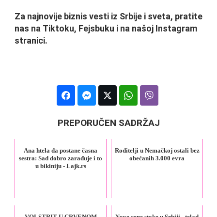
Za najnovije biznis vesti iz Srbije i sveta, pratite
nas na Tiktoku, Fejsbuku i na našoj Instagram
stranici.
PREPORUČEN SADRŽAJ
Ana htela da postane časna
Roditelji u Nemačkoj ostali bez
sestra: Sad dobro zarađuje i to
obećanih 3.000 evra
u bikiniju - Lajk.rs
VOLSTRIT U CRVENOM
Nove cene stoke u Srbiji - telad