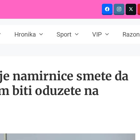
Hronika
Sport
VIP
Razon
oje namirnice smete da
am biti oduzete na