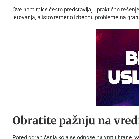
Ove namirnice često predstavljaju praktično rešenj
letovanja, a istovremeno izbegnu probleme na gran
Obratite pažnju na vred
Pored ograničenja koja se odnose na vrstu hrane, va