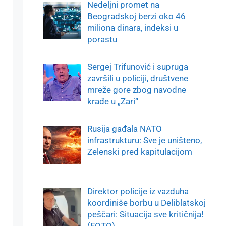
Nedeljni promet na
Beogradskoj berzi oko 46
miliona dinara, indeksi u
porastu
Sergej Trifunović i supruga
završili u policiji, društvene
mreže gore zbog navodne
krađe u „Zari“
Rusija gađala NATO
infrastrukturu: Sve je uništeno,
Zelenski pred kapitulacijom
Direktor policije iz vazduha
koordiniše borbu u Deliblatskoj
peščari: Situacija sve kritičnija!
(FOTO)