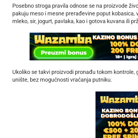
Posebno stroga pravila odnose se na proizvode život
pakuju meso i mesne prerađevine poput kobasica, viršl
mleko, sir, jogurt, pavlaka, kao i gotova kuvana ili p
Ukoliko se takvi proizvodi pronađu tokom kontrole,
unište, bez mogućnosti vraćanja putniku.