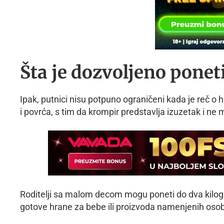
Šta je dozvoljeno ponet
Ipak, putnici nisu potpuno ograničeni kada je reč o 
i povrća, s tim da krompir predstavlja izuzetak i ne 
Roditelji sa malom decom mogu poneti do dva kilog
gotove hrane za bebe ili proizvoda namenjenih o