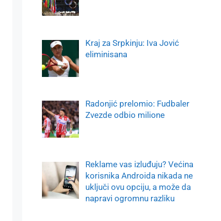
Kraj za Srpkinju: Iva Jović
eliminisana
Radonjić prelomio: Fudbaler
Zvezde odbio milione
Reklame vas izluđuju? Većina
korisnika Androida nikada ne
uključi ovu opciju, a može da
napravi ogromnu razliku