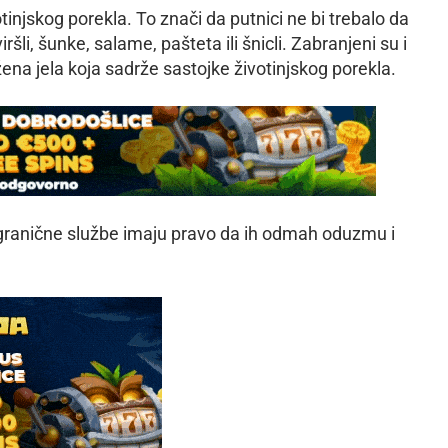
injskog porekla. To znači da putnici ne bi trebalo da
i, šunke, salame, pašteta ili šnicli. Zabranjeni su i
ržena jela koja sadrže sastojke životinjskog porekla.
 granične službe imaju pravo da ih odmah oduzmu i