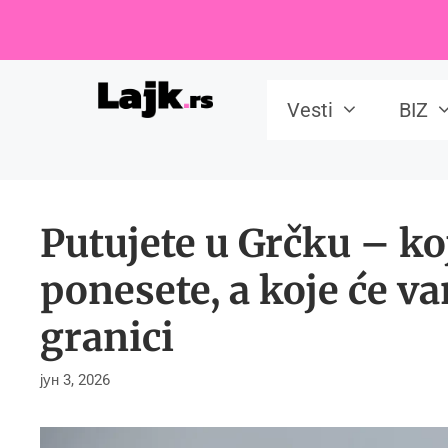
Skip
to
content
Vesti
BIZ
Putujete u Grčku – k
ponesete, a koje će v
granici
јун 3, 2026