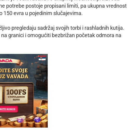
ne potrebe postoje propisani limiti, pa ukupna vrednost
no 150 evra u pojedinim slučajevima.
vo pregledaju sadržaj svojih torbi i rashladnih kutija.
i na granici i omogućiti bezbrižan početak odmora na