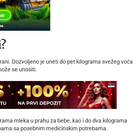
i?
hrani. Dozvoljeno je uneti do pet kilograma svežeg voća
može se unositi.
rama mleka u prahu za bebe, kao i do dva kilograma
sobama sa posebnim medicinskim potrebama.