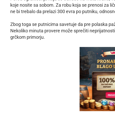
koje nosite sa sobom. Za robu koja se prenosi za lič
ne bi trebalo da prelazi 300 evra po putniku, odnos
Zbog toga se putnicima savetuje da pre polaska pažlji
Nekoliko minuta provere može sprečiti neprijatnost
grčkom primorju.