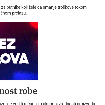
e za putnike koji žele da smanje troškove tokom
ičnom prelazu.
nost robe
žno je voditi računa i o ukupnoj vrednosti proizvoda