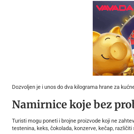
Dozvoljen je i unos do dva kilograma hrane za kućne
Namirnice koje bez pro
Turisti mogu poneti i brojne proizvode koji ne zaht
testenina, keks, čokolada, konzerve, kečap, različiti 