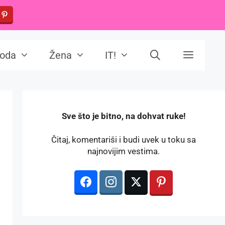
oda
Žena
IT!
️Sve što je bitno, na dohvat ruke!
Čitaj, komentariši i budi uvek u toku sa
najnovijim vestima.