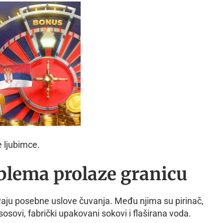
 ljubimce.
blema prolaze granicu
evaju posebne uslove čuvanja. Među njima su pirinač,
sosovi, fabrički upakovani sokovi i flaširana voda.