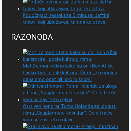
Podočnjaci nestaju za 5 minuta: Jeftini
trikovi koji ublažavaju tamne kolutove
RAZONODA
Met Dejmon otkrio kako su on i Ben Aflek
bankrotirali posle kultnog filma: „Za godinu
dana smo opet bili skoro švorc“
Otkriven honorar Toma Holanda za ulogu u
filmu „Spajdermen: Novi dan“: Od cifre će
vam se zavrteti u glavi