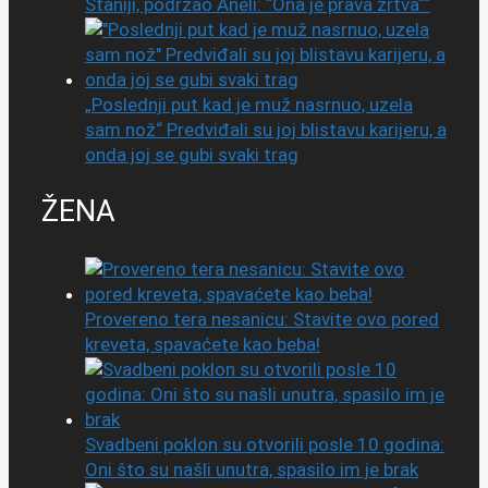
Staniji, podržao Aneli: “Ona je prava žrtva““
„Poslednji put kad je muž nasrnuo, uzela
sam nož“ Predviđali su joj blistavu karijeru, a
onda joj se gubi svaki trag
ŽENA
Provereno tera nesanicu: Stavite ovo pored
kreveta, spavaćete kao beba!
Svadbeni poklon su otvorili posle 10 godina:
Oni što su našli unutra, spasilo im je brak