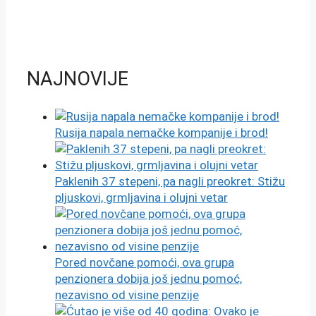
NAJNOVIJE
Rusija napala nemačke kompanije i brod!
Paklenih 37 stepeni, pa nagli preokret: Stižu
pljuskovi, grmljavina i olujni vetar
Pored novčane pomoći, ova grupa
penzionera dobija još jednu pomoć,
nezavisno od visine penzije