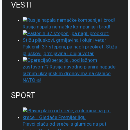
VESTI
Rusija napala nemačke kompanije i brod!
Paklenih 37 stepeni, pa nagli preokret: Stižu
pljuskovi, grmljavina i olujni vetar
Operacija „pod lažnom
zastavom“? Rusija navodno planira napade
lažnim ukrajinskim dronovima na članice
NATO-a!
SPORT
Plavci plaču od sreće, a glumica na put