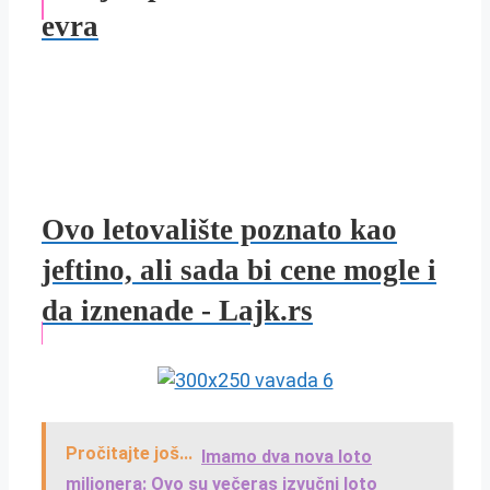
evra
Ovo letovalište poznato kao
jeftino, ali sada bi cene mogle i
da iznenade - Lajk.rs
Pročitajte još...
Imamo dva nova loto
milionera: Ovo su večeras izvučni loto