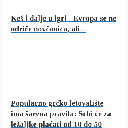
Keš i dalje u igri - Evropa se ne
odriče novčanica, ali...
Popularno grčko letovalište
ima šarena pravila: Srbi će za
ležaljke plaćati od 10 do 50