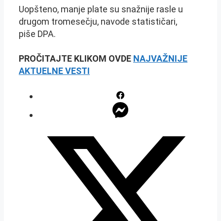
Uopšteno, manje plate su snažnije rasle u
drugom tromesečju, navode statističari,
piše DPA.
PROČITAJTE KLIKOM OVDE
NAJVAŽNIJE
AKTUELNE VESTI