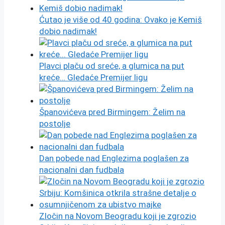
Ćutao je više od 40 godina: Ovako je Kemiš
dobio nadimak!
Plavci plaču od sreće, a glumica na put
kreće… Gledaće Premijer ligu
Španovićeva pred Birmingem: Želim na
postolje
Dan pobede nad Englezima poglašen za
nacionalni dan fudbala
Zločin na Novom Beogradu koji je zgrozio