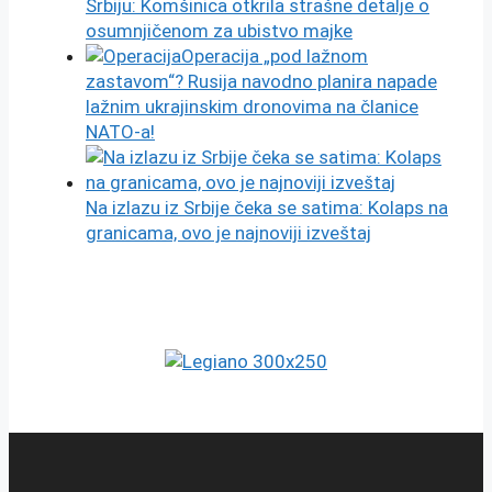
Srbiju: Komšinica otkrila strašne detalje o
osumnjičenom za ubistvo majke
Operacija „pod lažnom
zastavom“? Rusija navodno planira napade
lažnim ukrajinskim dronovima na članice
NATO-a!
Na izlazu iz Srbije čeka se satima: Kolaps na
granicama, ovo je najnoviji izveštaj