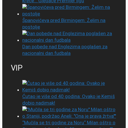
kreće… Gledaće Premijer ligu
Španovićeva pred Birmingem: Želim na
postolje
Dan pobede nad Englezima poglašen za
nacionalni dan fudbala
VIP
Ćutao je više od 40 godina: Ovako je Kemiš
dobio nadimak!
“Mučila se tri godine za Noru“ Milan oštro o