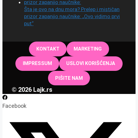
Šta je ovo na dnu mora? Prelep i mističan
prizor zapanjio naučnike: „Ovo vidimo prvi
put“
KONTAKT
MARKETING
IMPRESSUM
USLOVI KORIŠĆENJA
PIŠITE NAM
© 2026 Lajk.rs
Facebook