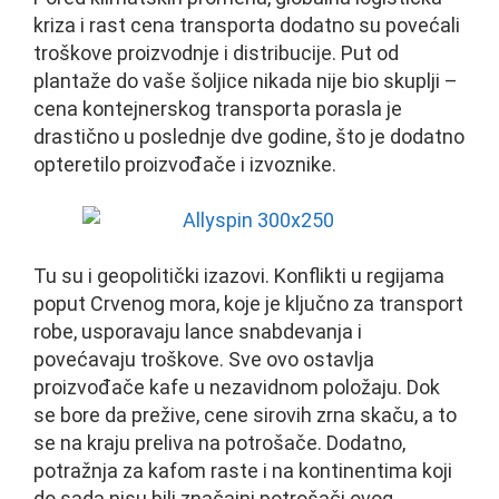
kriza i rast cena transporta dodatno su povećali
troškove proizvodnje i distribucije. Put od
plantaže do vaše šoljice nikada nije bio skuplji –
cena kontejnerskog transporta porasla je
drastično u poslednje dve godine, što je dodatno
opteretilo proizvođače i izvoznike.
Tu su i geopolitički izazovi. Konflikti u regijama
poput Crvenog mora, koje je ključno za transport
robe, usporavaju lance snabdevanja i
povećavaju troškove. Sve ovo ostavlja
proizvođače kafe u nezavidnom položaju. Dok
se bore da prežive, cene sirovih zrna skaču, a to
se na kraju preliva na potrošače. Dodatno,
potražnja za kafom raste i na kontinentima koji
do sada nisu bili značajni potrošači ovog