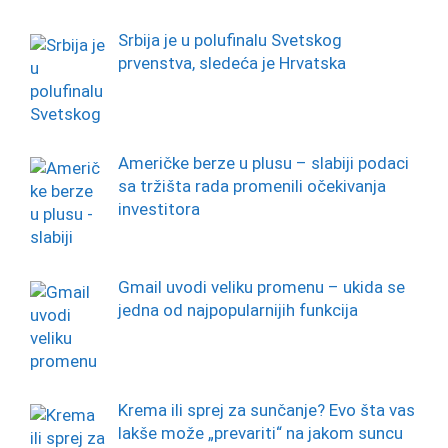
Srbija je u polufinalu Svetskog
prvenstva, sledeća je Hrvatska
Američke berze u plusu – slabiji podaci
sa tržišta rada promenili očekivanja
investitora
Gmail uvodi veliku promenu – ukida se
jedna od najpopularnijih funkcija
Krema ili sprej za sunčanje? Evo šta vas
lakše može „prevariti“ na jakom suncu