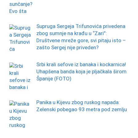
Supruga Sergeja Trifunovića privedena
zbog sumnje na krađu u “Zari”:
Društvene mreže gore, svi pitaju isto –
zašto Sergej nije priveden?
Srbi krali sefove iz banaka i kockarnica!
Uhapšena banda koja je pljačkala širom
Španije (FOTO)
Panika u Kijevu zbog ruskog napada:
Zelenski pobegao 93 metra pod zemlju