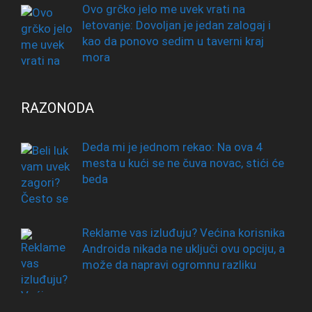
Ovo grčko jelo me uvek vrati na
letovanje: Dovoljan je jedan zalogaj i
kao da ponovo sedim u taverni kraj
mora
RAZONODA
Deda mi je jednom rekao: Na ova 4
mesta u kući se ne čuva novac, stići će
beda
Reklame vas izluđuju? Većina korisnika
Androida nikada ne uključi ovu opciju, a
može da napravi ogromnu razliku