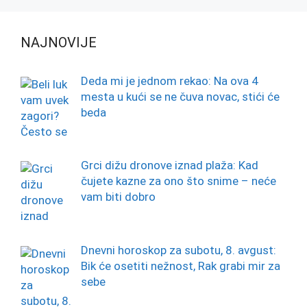
NAJNOVIJE
Deda mi je jednom rekao: Na ova 4
mesta u kući se ne čuva novac, stići će
beda
Grci dižu dronove iznad plaža: Kad
čujete kazne za ono što snime – neće
vam biti dobro
Dnevni horoskop za subotu, 8. avgust:
Bik će osetiti nežnost, Rak grabi mir za
sebe