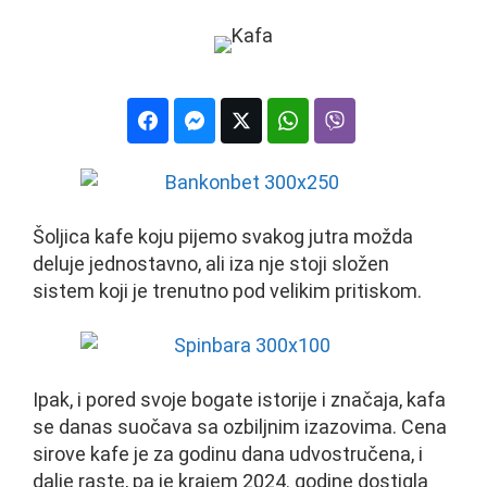
Šoljica kafe koju pijemo svakog jutra možda
deluje jednostavno, ali iza nje stoji složen
sistem koji je trenutno pod velikim pritiskom.
Ipak, i pored svoje bogate istorije i značaja, kafa
se danas suočava sa ozbiljnim izazovima. Cena
sirove kafe je za godinu dana udvostručena, i
dalje raste, pa je krajem 2024. godine dostigla