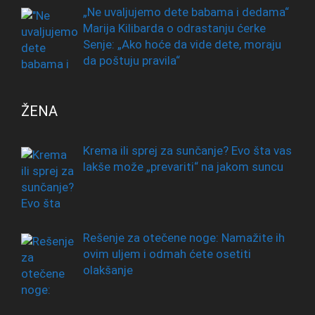
„Ne uvaljujemo dete babama i dedama“
Marija Kilibarda o odrastanju ćerke
Senje: „Ako hoće da vide dete, moraju
da poštuju pravila“
ŽENA
Krema ili sprej za sunčanje? Evo šta vas
lakše može „prevariti“ na jakom suncu
Rešenje za otečene noge: Namažite ih
ovim uljem i odmah ćete osetiti
olakšanje