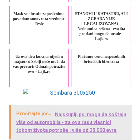
Mask se obratio zaposlenima
STANOVI U KATASTRU, ALI
povodom sunovrata vrednosti
ZGRADA NIJE
Tesle
LEGALIZOVANA?
Nedoumica rešena - evo šta
građani mogu da urade -
Lajk.rs
Uz ova dva koraka nijedan
Plaćamo cenu nesposobnih
majstor u Srbiji neće moći da
briselskih birokrata
vas prevari: Odmah potražite
ovo - Lajk.rs
Pročitajte još...
Najskuplji psi mogu da koštaju
više od automobila - za ovu rasu vlasnici
tokom života potroše i više od 35.000 evra