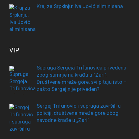
Kraj za Srpkinju: Iva Jović eliminisana
VIP
Supruga Sergeja Trifunovića privedena
zbog sumnje na krađu u “Zari”:
Društvene mreže gore, svi pitaju isto –
zašto Sergej nije priveden?
Sergej Trifunović i supruga završili u
policiji, društvene mreže gore zbog
navodne krađe u „Zari“