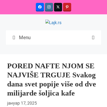
Skip
to
content
Menu
PORED NAFTE NJOM SE
NAJVIŠE TRGUJE Svakog
dana svet popije više od dve
milijarde šoljica kafe
јануар 17, 2025