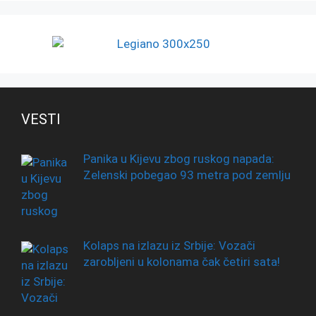
VESTI
Panika u Kijevu zbog ruskog napada:
Zelenski pobegao 93 metra pod zemlju
Kolaps na izlazu iz Srbije: Vozači
zarobljeni u kolonama čak četiri sata!