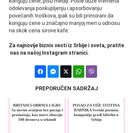
koriguju cene, pišu mediji. Posle duže vremena
odolevanja poskupljenju i apsorbovanju
povećanih troškova, ipak su bili primorani da
koriguju cene u značajno manjoj meri u odnosu
na skok cena sirove kafe.
Za najnovije biznis vesti iz Srbije i sveta, pratite
nas na našoj Instagram stranici.
PREPORUČEN SADRŽAJ
BRITANCI OBRNULI IGRU
POSAO ZA VIŠE STOTINA
Sa novim oružjem bez pucnja i
RADNIKA Svetski poznata
promašaja, kao muve obaraju
kompanija gradi fabriku u
100 dronova u sekundi
Srbiju