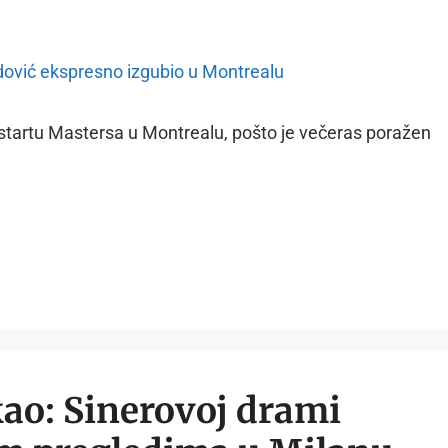
startu Mastersa u Montrealu, pošto je večeras poražen
akao: Sinerovoj drami