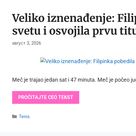
Veliko iznenađenje: Fil
svetu i osvojila prvu tit
август 3, 2026
Meč je trajao jedan sat i 47 minuta. Meč je počeo juč
PROČITAJTE CEO TEKST
Categories
Tenis