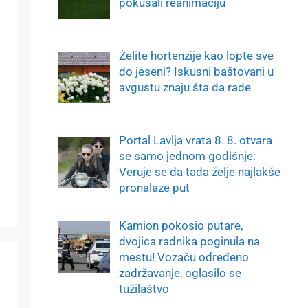
pokušali reanimaciju
Želite hortenzije kao lopte sve
do jeseni? Iskusni baštovani u
avgustu znaju šta da rade
Portal Lavlja vrata 8. 8. otvara
se samo jednom godišnje:
Veruje se da tada želje najlakše
pronalaze put
Kamion pokosio putare,
dvojica radnika poginula na
mestu! Vozaču određeno
zadržavanje, oglasilo se
tužilaštvo