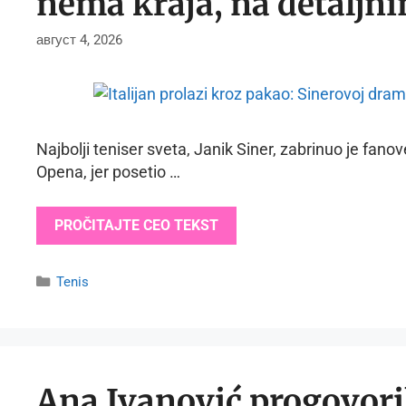
nema kraja, na detaljn
август 4, 2026
Najbolji teniser sveta, Janik Siner, zabrinuo je fa
Opena, jer posetio …
PROČITAJTE CEO TEKST
Categories
Tenis
Ana Ivanović progovoril