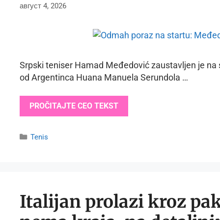
август 4, 2026
Srpski teniser Hamad Međedović zaustavljen je na 
od Argentinca Huana Manuela Serundola …
PROČITAJTE CEO TEKST
Categories
Tenis
Italijan prolazi kroz p