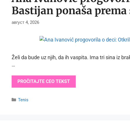
Bastijan ponaša prema
август 4, 2026
Želi da bude uz njih, da ih vaspita. Ima tri sina iz
…
PROČITAJTE CEO TEKST
Categories
Tenis