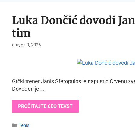
Luka Dončić dovodi Jan
tim
август 3, 2026
Grčki trener Janis Sferopulos je napustio Crvenu zv
Dovođen je …
PROČITAJTE CEO TEKST
Categories
Tenis