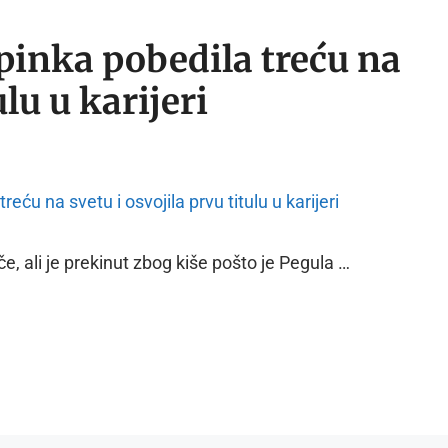
ipinka pobedila treću na
ulu u karijeri
e, ali je prekinut zbog kiše pošto je Pegula …