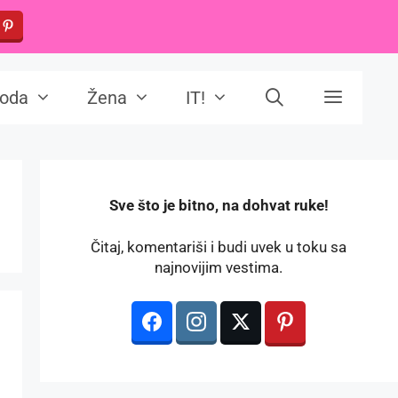
oda
Žena
IT!
️Sve što je bitno, na dohvat ruke!
Čitaj, komentariši i budi uvek u toku sa
najnovijim vestima.