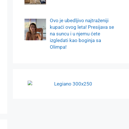
Ovo je ubedljivo najtraženiji
kupaći ovog leta! Presijava se
na suncu i u njemu ćete
izgledati kao boginja sa
Olimpa!