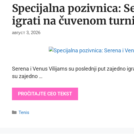
Specijalna pozivnica: S
igrati na čuvenom turn
август 3, 2026
Serena i Venus Vilijams su poslednji put zajedno ig
su zajedno …
PROČITAJTE CEO TEKST
Categories
Tenis