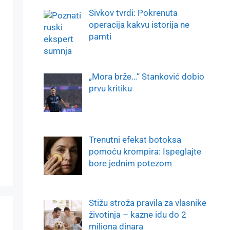
Sivkov tvrdi: Pokrenuta
operacija kakvu istorija ne
pamti
„Mora brže…“ Stanković dobio
prvu kritiku
Trenutni efekat botoksa
pomoću krompira: Ispeglajte
bore jednim potezom
Stižu stroža pravila za vlasnike
životinja – kazne idu do 2
miliona dinara