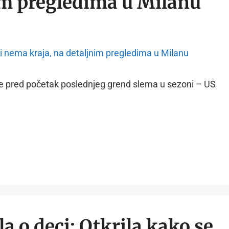
im pregledima u Milanu
nove pred početak poslednjeg grend slema u sezoni – US
a o deci: Otkrila kako se