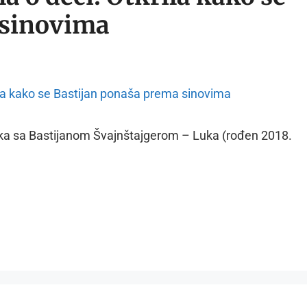
 sinovima
 braka sa Bastijanom Švajnštajgerom – Luka (rođen 2018.