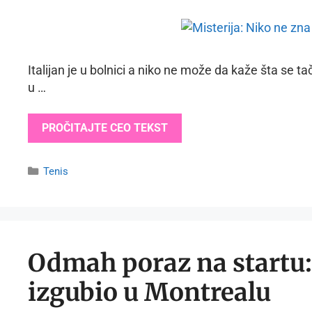
Italijan je u bolnici a niko ne može da kaže šta se
u …
PROČITAJTE CEO TEKST
Categories
Tenis
Odmah poraz na startu
izgubio u Montrealu