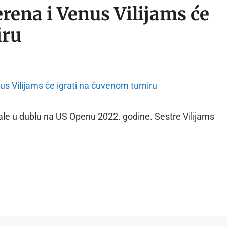
erena i Venus Vilijams će
iru
rale u dublu na US Openu 2022. godine. Sestre Vilijams