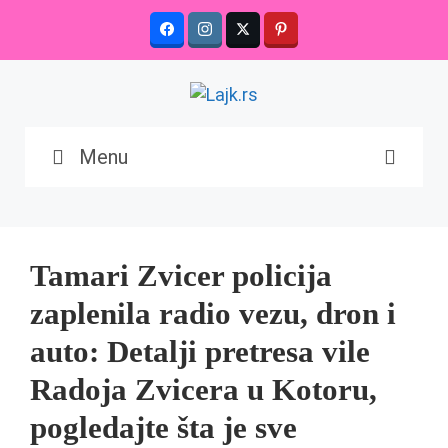
Skip
to
content
Menu
Tamari Zvicer policija
zaplenila radio vezu, dron i
auto: Detalji pretresa vile
Radoja Zvicera u Kotoru,
pogledajte šta je sve