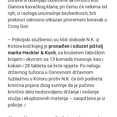
boravili ili obavljaju određene aktivnosti kod
članova kavačkog klana, pri čemu će nekima od
njih, iz razloga unutrašnje bezbednosti, biti
prekinut odnosno otkazan privremeni boravak u
Crnoj Gori.
– Policijski službenici su lišili slobode N.K. iz
Kotora kod kojeg je
pronađen i oduzet pištolj
marke Heckler & Koch
, sa brušenim fabričkim
brojem i okvirom sa 13 komada municije, kao i
kokain i 28 tableta sa liste opijata. Po nalogu
državnog tužioca u Osnovnom državnom
tužilaštvu u Kotoru protiv N.K. će biti podneta
krivična prijava zbog sumnje da je počinio
krivično delo nedozvoljeno držanje i nošenje
oružja i eksplozivnih materija – saopšteno je iz
policije. i