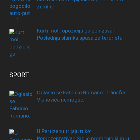
zemlje!
Kurti moli, opozicija ga ponižava!
Poslednja slamka spasa za teroristu!
SPORT
Oglasio se Fabricio Romano: Transfer
Vlahovića nemoguć…
U Partizanu trljaju ruke:
Reprezentativac Srbije promenio klub, u