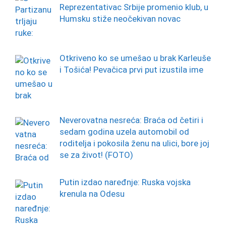
Reprezentativac Srbije promenio klub, u
Humsku stiže neočekivan novac
Otkriveno ko se umešao u brak Karleuše
i Tošića! Pevačica prvi put izustila ime
Neverovatna nesreća: Braća od četiri i
sedam godina uzela automobil od
roditelja i pokosila ženu na ulici, bore joj
se za život! (FOTO)
Putin izdao naređnje: Ruska vojska
krenula na Odesu