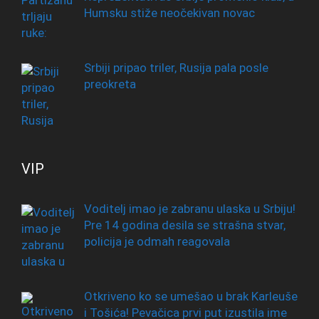
Humsku stiže neočekivan novac
Srbiji pripao triler, Rusija pala posle
preokreta
VIP
Voditelj imao je zabranu ulaska u Srbiju!
Pre 14 godina desila se strašna stvar,
policija je odmah reagovala
Otkriveno ko se umešao u brak Karleuše
i Tošića! Pevačica prvi put izustila ime