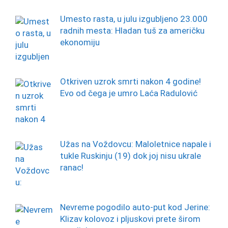
Umesto rasta, u julu izgubljeno 23.000
radnih mesta: Hladan tuš za američku
ekonomiju
Otkriven uzrok smrti nakon 4 godine!
Evo od čega je umro Laća Radulović
Užas na Voždovcu: Maloletnice napale i
tukle Ruskinju (19) dok joj nisu ukrale
ranac!
Nevreme pogodilo auto-put kod Jerine:
Klizav kolovoz i pljuskovi prete širom