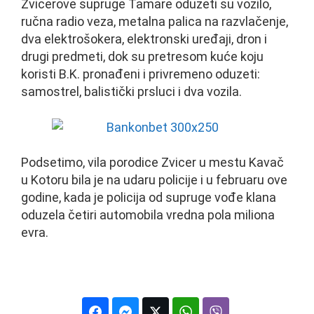
Zvicerove supruge Tamare oduzeti su vozilo,
ručna radio veza, metalna palica na razvlačenje,
dva elektrošokera, elektronski uređaji, dron i
drugi predmeti, dok su pretresom kuće koju
koristi B.K. pronađeni i privremeno oduzeti:
samostrel, balistički prsluci i dva vozila.
Podsetimo, vila porodice Zvicer u mestu Kavač
u Kotoru bila je na udaru policije i u februaru ove
godine, kada je policija od supruge vođe klana
oduzela četiri automobila vredna pola miliona
evra.