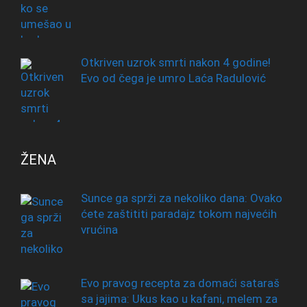
Otkriven uzrok smrti nakon 4 godine!
Evo od čega je umro Laća Radulović
ŽENA
Sunce ga sprži za nekoliko dana: Ovako
ćete zaštititi paradajz tokom najvećih
vrućina
Evo pravog recepta za domaći sataraš
sa jajima: Ukus kao u kafani, melem za