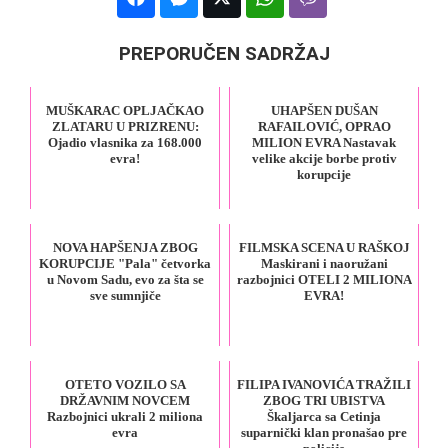
PREPORUČEN SADRŽAJ
MUŠKARAC OPLJAČKAO
UHAPŠEN DUŠAN
ZLATARU U PRIZRENU:
RAFAILOVIĆ, OPRAO
Ojadio vlasnika za 168.000
MILION EVRA Nastavak
evra!
velike akcije borbe protiv
korupcije
NOVA HAPŠENJA ZBOG
FILMSKA SCENA U RAŠKOJ
KORUPCIJE "Pala" četvorka
Maskirani i naoružani
u Novom Sadu, evo za šta se
razbojnici OTELI 2 MILIONA
sve sumnjiče
EVRA!
OTETO VOZILO SA
FILIPA IVANOVIĆA TRAŽILI
DRŽAVNIM NOVCEM
ZBOG TRI UBISTVA
Razbojnici ukrali 2 miliona
Škaljarca sa Cetinja
evra
suparnički klan pronašao pre