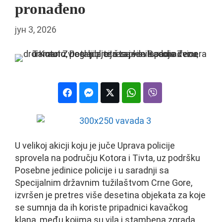
pronađeno
јун 3, 2026
U velikoj akicji koju je juče Uprava policije
sprovela na području Kotora i Tivta, uz podršku
Posebne jedinice policije i u saradnji sa
Specijalnim državnim tužilaštvom Crne Gore,
izvršen je pretres više desetina objekata za koje
se sumnja da ih koriste pripadnici kavačkog
klana, među kojima su vila i stambena zgrada