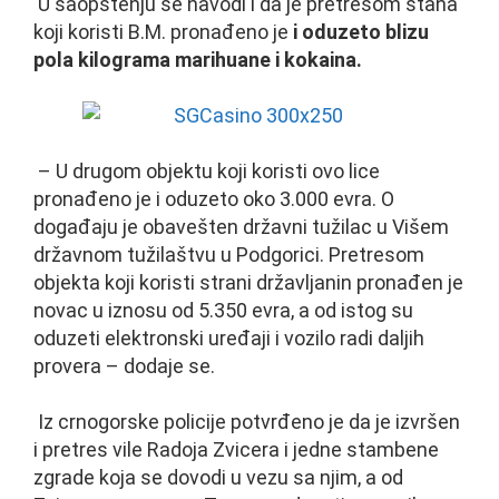
U saopštenju se navodi i da je pretresom stana
koji koristi B.M. pronađeno je
i oduzeto blizu
pola kilograma marihuane i kokaina.
– U drugom objektu koji koristi ovo lice
pronađeno je i oduzeto oko 3.000 evra. O
događaju je obavešten državni tužilac u Višem
državnom tužilaštvu u Podgorici. Pretresom
objekta koji koristi strani državljanin pronađen je
novac u iznosu od 5.350 evra, a od istog su
oduzeti elektronski uređaji i vozilo radi daljih
provera – dodaje se.
Iz crnogorske policije potvrđeno je da je izvršen
i pretres vile Radoja Zvicera i jedne stambene
zgrade koja se dovodi u vezu sa njim, a od