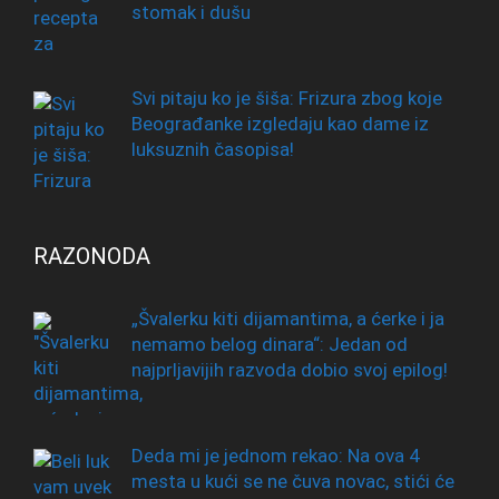
stomak i dušu
Svi pitaju ko je šiša: Frizura zbog koje
Beograđanke izgledaju kao dame iz
luksuznih časopisa!
RAZONODA
„Švalerku kiti dijamantima, a ćerke i ja
nemamo belog dinara“: Jedan od
najprljavijih razvoda dobio svoj epilog!
Deda mi je jednom rekao: Na ova 4
mesta u kući se ne čuva novac, stići će