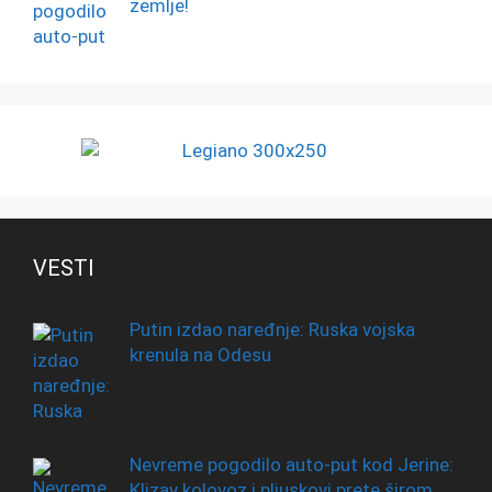
zemlje!
VESTI
Putin izdao naređnje: Ruska vojska
krenula na Odesu
Nevreme pogodilo auto-put kod Jerine:
Klizav kolovoz i pljuskovi prete širom