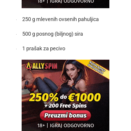
250 g mlevenih ovsenih pahuljica
·
500 g posnog (biljnog) sira
·
1 prašak za pecivo
·