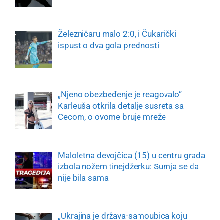
Železničaru malo 2:0, i Čukarički
ispustio dva gola prednosti
„Njeno obezbeđenje je reagovalo“
Karleuša otkrila detalje susreta sa
Cecom, o ovome bruje mreže
Maloletna devojčica (15) u centru grada
izbola nožem tinejdžerku: Sumja se da
nije bila sama
„Ukrajina je država-samoubica koju