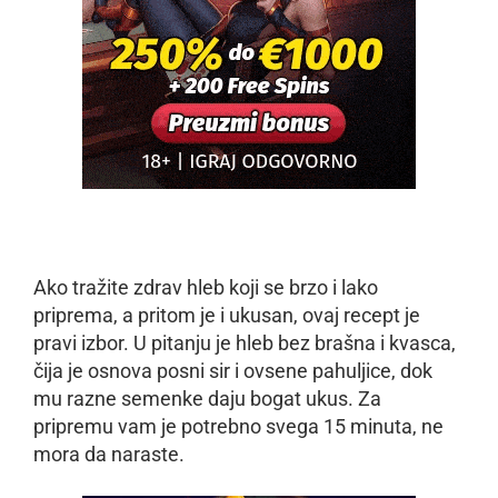
Ako tražite zdrav hleb koji se brzo i lako
priprema, a pritom je i ukusan, ovaj recept je
pravi izbor. U pitanju je hleb bez brašna i kvasca,
čija je osnova posni sir i ovsene pahuljice, dok
mu razne semenke daju bogat ukus. Za
pripremu vam je potrebno svega 15 minuta, ne
mora da naraste.