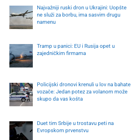
Najvažniji ruski dron u Ukrajini: Uopšte
ne služi za borbu, ima sasvim drugu
namenu
Tramp u panici: EU i Rusija opet u
zajedničkim firmama
Policijski dronovi krenuli u lov na bahate
vozače: Jedan potez za volanom može
skupo da vas košta
Duet tim Srbije u trostavu peti na
Evropskom prvenstvu