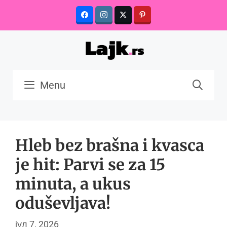
Skip
to
content
Menu
Hleb bez brašna i kvasca
je hit: Parvi se za 15
minuta, a ukus
oduševljava!
јул 7, 2026