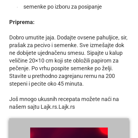
semenke po izboru za posipanje
·
Priprema:
Dobro umutite jaja. Dodajte ovsene pahuljice, sir,
prašak za pecivo i semenke. Sve izmešajte dok
ne dobijete ujednačenu smesu. Sipajte u kalup
veličine 20×10 cm koji ste obložili papirom za
pečenje. Po vrhu pospite semenke po želji.
Stavite u prethodno zagrejanu rernu na 200
stepeni i pecite oko 45 minuta.
Još mnogo ukusnih recepata možete naći na
našem sajtu Lajk.rs.Lajk.rs