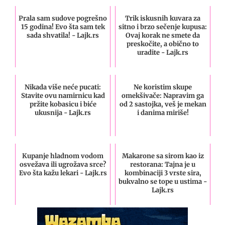
Prala sam sudove pogrešno
Trik iskusnih kuvara za
15 godina! Evo šta sam tek
sitno i brzo sečenje kupusa:
sada shvatila! - Lajk.rs
Ovaj korak ne smete da
preskočite, a obično to
uradite - Lajk.rs
Nikada više neće pucati:
Ne koristim skupe
Stavite ovu namirnicu kad
omekšivače: Napravim ga
pržite kobasicu i biće
od 2 sastojka, veš je mekan
ukusnija - Lajk.rs
i danima miriše!
Kupanje hladnom vodom
Makarone sa sirom kao iz
osvežava ili ugrožava srce?
restorana: Tajna je u
Evo šta kažu lekari - Lajk.rs
kombinaciji 3 vrste sira,
bukvalno se tope u ustima -
Lajk.rs