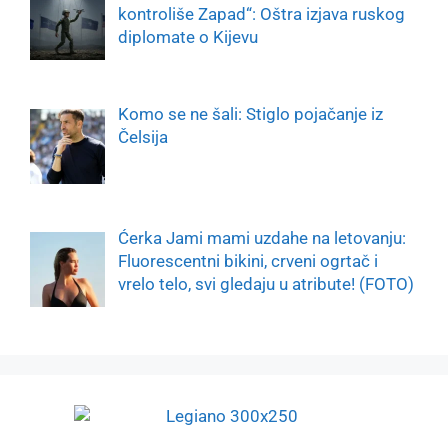
kontroliše Zapad“: Oštra izjava ruskog
diplomate o Kijevu
Komo se ne šali: Stiglo pojačanje iz
Čelsija
Ćerka Jami mami uzdahe na letovanju:
Fluorescentni bikini, crveni ogrtač i
vrelo telo, svi gledaju u atribute! (FOTO)