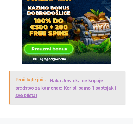
Pročitajte još...
Baka Jovanka ne kupuje
sredstvo za kamenac: Koristi samo 1 sastojak i
sve blista!