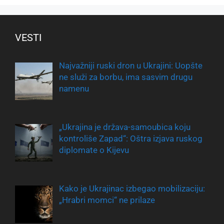
VESTI
Najvažniji ruski dron u Ukrajini: Uopšte
ne služi za borbu, ima sasvim drugu
namenu
„Ukrajina je država-samoubica koju
kontroliše Zapad“: Oštra izjava ruskog
diplomate o Kijevu
Kako je Ukrajinac izbegao mobilizaciju:
„Hrabri momci“ ne prilaze