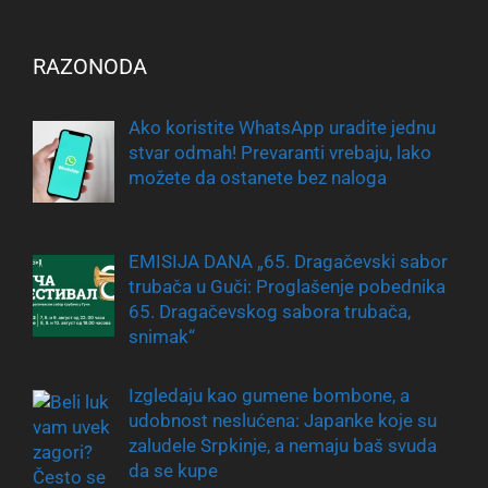
RAZONODA
Ako koristite WhatsApp uradite jednu
stvar odmah! Prevaranti vrebaju, lako
možete da ostanete bez naloga
EMISIJA DANA „65. Dragačevski sabor
trubača u Guči: Proglašenje pobednika
65. Dragačevskog sabora trubača,
snimak“
Izgledaju kao gumene bombone, a
udobnost neslućena: Japanke koje su
zaludele Srpkinje, a nemaju baš svuda
da se kupe