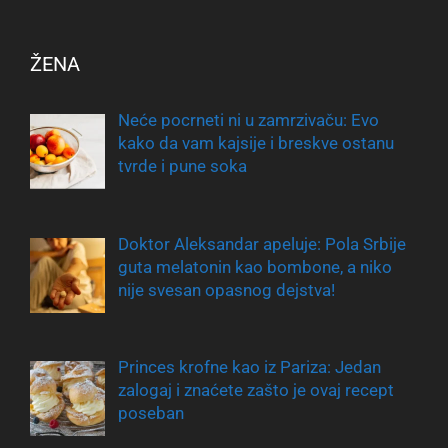
ŽENA
Neće pocrneti ni u zamrzivaču: Evo
kako da vam kajsije i breskve ostanu
tvrde i pune soka
Doktor Aleksandar apeluje: Pola Srbije
guta melatonin kao bombone, a niko
nije svesan opasnog dejstva!
Princes krofne kao iz Pariza: Jedan
zalogaj i znaćete zašto je ovaj recept
poseban