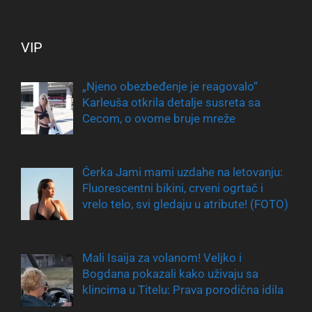
VIP
„Njeno obezbeđenje je reagovalo“
Karleuša otkrila detalje susreta sa
Cecom, o ovome bruje mreže
Ćerka Jami mami uzdahe na letovanju:
Fluorescentni bikini, crveni ogrtač i
vrelo telo, svi gledaju u atribute! (FOTO)
Mali Isaija za volanom! Veljko i
Bogdana pokazali kako uživaju sa
klincima u Titelu: Prava porodična idila