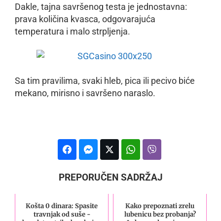
Dakle, tajna savršenog testa je jednostavna:
prava količina kvasca, odgovarajuća
temperatura i malo strpljenja.
Sa tim pravilima, svaki hleb, pica ili pecivo biće
mekano, mirisno i savršeno naraslo.
PREPORUČEN SADRŽAJ
Košta 0 dinara: Spasite
Kako prepoznati zrelu
travnjak od suše -
lubenicu bez probanja?