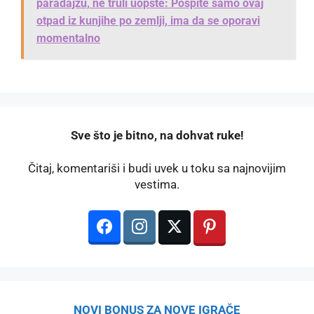
paradajzu, ne truli uopšte: Pospite samo ovaj
otpad iz kunjihe po zemlji, ima da se oporavi
momentalno
️Sve što je bitno, na dohvat ruke!
Čitaj, komentariši i budi uvek u toku sa najnovijim
vestima.
NOVI BONUS ZA NOVE IGRAČE