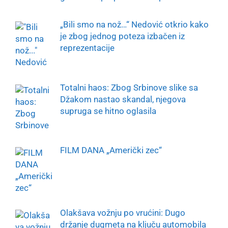
„Bili smo na nož…“ Nedović otkrio kako
je zbog jednog poteza izbačen iz
reprezentacije
Totalni haos: Zbog Srbinove slike sa
Džakom nastao skandal, njegova
supruga se hitno oglasila
FILM DANA „Američki zec“
Olakšava vožnju po vrućini: Dugo
držanje dugmeta na ključu automobila