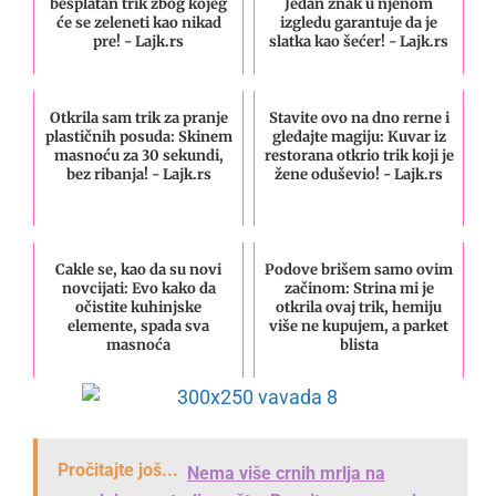
besplatan trik zbog kojeg
Jedan znak u njenom
će se zeleneti kao nikad
izgledu garantuje da je
pre! - Lajk.rs
slatka kao šećer! - Lajk.rs
Otkrila sam trik za pranje
Stavite ovo na dno rerne i
plastičnih posuda: Skinem
gledajte magiju: Kuvar iz
masnoću za 30 sekundi,
restorana otkrio trik koji je
bez ribanja! - Lajk.rs
žene oduševio! - Lajk.rs
Cakle se, kao da su novi
Podove brišem samo ovim
novcijati: Evo kako da
začinom: Strina mi je
očistite kuhinjske
otkrila ovaj trik, hemiju
elemente, spada sva
više ne kupujem, a parket
masnoća
blista
Pročitajte još...
Nema više crnih mrlja na