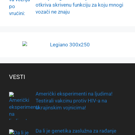
otkriva skrivenu funkciju za koju mnogi
vozači ne znaju
VESTI
Američki eksperimenti na ljudima!
Testirali vakcinu protiv HIV-a na
ukrajinskim vojnicima!
Da li je genetika zaslužna za rađanje