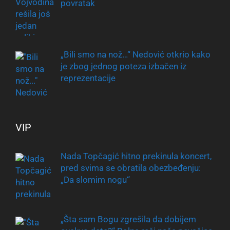
povratak
„Bili smo na nož…“ Nedović otkrio kako
je zbog jednog poteza izbačen iz
reprezentacije
VIP
Nada Topčagić hitno prekinula koncert,
pred svima se obratila obezbeđenju:
„Da slomim nogu“
„Šta sam Bogu zgrešila da dobijem