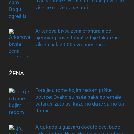
ovakvo dete?“ Bolne reči naše pevačice,
više ne može da se bori
Arkanova bivša žena profitirala od
njegovog nasledstva! Izdaje luksuznu
vilu za čak 7.000 evra mesečno
ŽENA
Fora je u tome kojim redom pržite
povrće: Ovako su naše bake spremale
sataraš, zato svi kažemo da je samo taj
dobar
Ajoj, kada u gužvaru dodate ovo, bude
ludilo dobra: Niko nikada nije ovo stavio