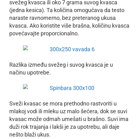
svežeg kvasca ili oko 7 grama suvog kvasca
(jedna kesica). Ta količina omogućava da testo
naraste ravnomerno, bez preteranog ukusa
kvasca. Ako koristite više brašna, količinu kvasca
povećavajte proporcionalno.
Razlika između svežeg i suvog kvasca je u
načinu upotrebe.
Sveži kvasac se mora prethodno rastvoriti u
mlakoj vodi ili mleku uz malo šećera, dok se suvi
kvasac može odmah umešati u brašno. Suvi ima
duži rok trajanja i lakši je za upotrebu, ali daje
nešto blaži ukus.