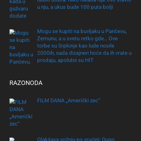
u nju, a ukus bude 100 puta bolji
Mogu se kupiti na buvljaku u Pančevu,
Zemunu, a u svetu retko gde… Ove
torbe su Srpkinje kao lude nosile
2000ih, sada dizajneri hoće da ih vrate u
prodaju, apolutni su HIT
RAZONODA
FILM DANA „Američki zec“
Olakšava vožnju po vrućini: Dugo