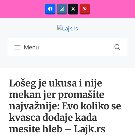
Skip
to
content
Menu
Lošeg je ukusa i nije
mekan jer promašite
najvažnije: Evo koliko se
kvasca dodaje kada
mesite hleb – Lajk.rs