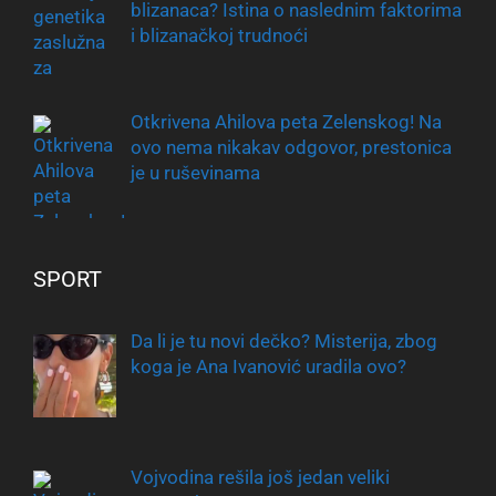
blizanaca? Istina o naslednim faktorima
i blizanačkoj trudnoći
Otkrivena Ahilova peta Zelenskog! Na
ovo nema nikakav odgovor, prestonica
je u ruševinama
SPORT
Da li je tu novi dečko? Misterija, zbog
koga je Ana Ivanović uradila ovo?
Vojvodina rešila još jedan veliki