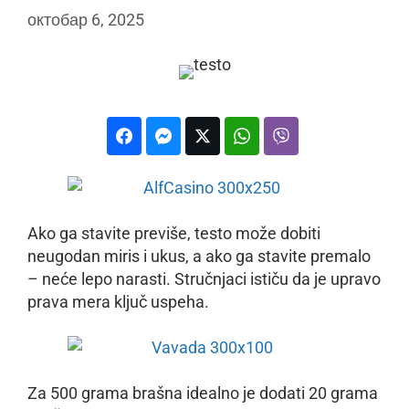
октобар 6, 2025
Ako ga stavite previše, testo može dobiti
neugodan miris i ukus, a ako ga stavite premalo
– neće lepo narasti. Stručnjaci ističu da je upravo
prava mera ključ uspeha.
Za 500 grama brašna idealno je dodati 20 grama