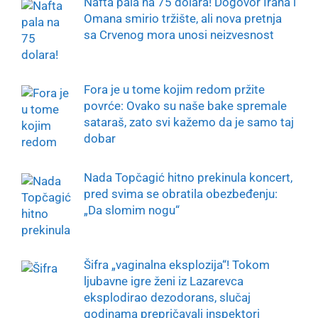
Nafta pala na 75 dolara! Dogovor Irana i
Omana smirio tržište, ali nova pretnja
sa Crvenog mora unosi neizvesnost
Fora je u tome kojim redom pržite
povrće: Ovako su naše bake spremale
sataraš, zato svi kažemo da je samo taj
dobar
Nada Topčagić hitno prekinula koncert,
pred svima se obratila obezbeđenju:
„Da slomim nogu“
Šifra „vaginalna eksplozija“! Tokom
ljubavne igre ženi iz Lazarevca
eksplodirao dezodorans, slučaj
godinama prepričavali inspektori