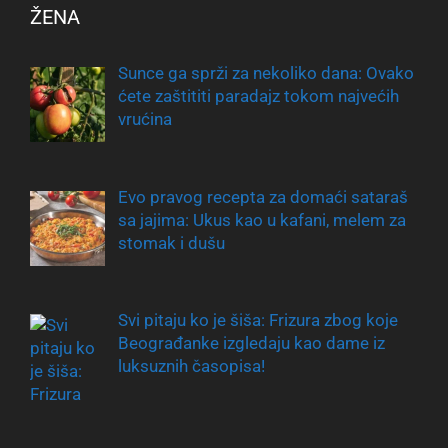
ŽENA
Sunce ga sprži za nekoliko dana: Ovako
ćete zaštititi paradajz tokom najvećih
vrućina
Evo pravog recepta za domaći sataraš
sa jajima: Ukus kao u kafani, melem za
stomak i dušu
Svi pitaju ko je šiša: Frizura zbog koje
Beograđanke izgledaju kao dame iz
luksuznih časopisa!