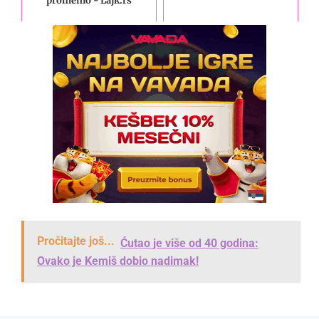
promenio - Lajk.rs
Pročitajte još...
Ćutao je više od 40 godina:
Ovako je Kemiš dobio nadimak!