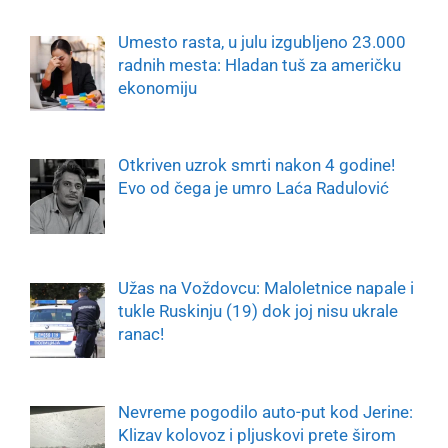
Umesto rasta, u julu izgubljeno 23.000
radnih mesta: Hladan tuš za američku
ekonomiju
Otkriven uzrok smrti nakon 4 godine!
Evo od čega je umro Laća Radulović
Užas na Voždovcu: Maloletnice napale i
tukle Ruskinju (19) dok joj nisu ukrale
ranac!
Nevreme pogodilo auto-put kod Jerine:
Klizav kolovoz i pljuskovi prete širom