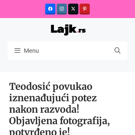
Skip
to
content
Menu
Teodosić povukao
iznenađujući potez
nakon razvoda!
Objavljena fotografija,
potvrđeno je!