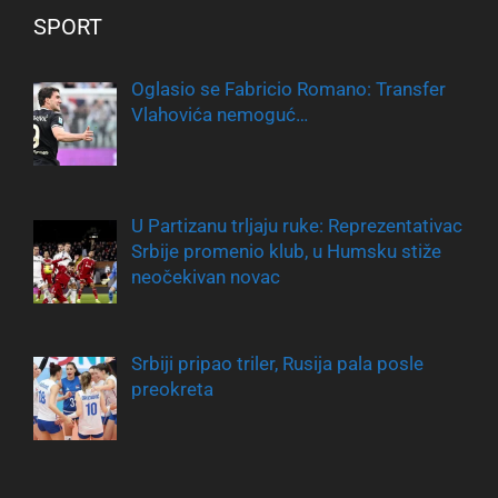
SPORT
Oglasio se Fabricio Romano: Transfer
Vlahovića nemoguć…
U Partizanu trljaju ruke: Reprezentativac
Srbije promenio klub, u Humsku stiže
neočekivan novac
Srbiji pripao triler, Rusija pala posle
preokreta