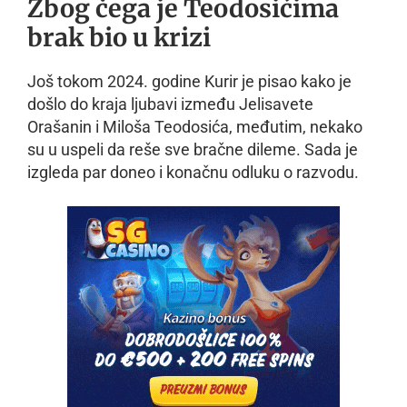
Zbog čega je Teodosićima
brak bio u krizi
Još tokom 2024. godine Kurir je pisao kako je
došlo do kraja ljubavi između Jelisavete
Orašanin i Miloša Teodosića, međutim, nekako
su u uspeli da reše sve bračne dileme. Sada je
izgleda par doneo i konačnu odluku o razvodu.