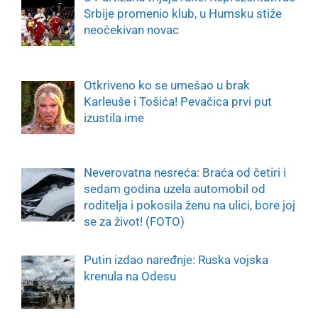
Srbije promenio klub, u Humsku stiže
neočekivan novac
Otkriveno ko se umešao u brak
Karleuše i Tošića! Pevačica prvi put
izustila ime
Neverovatna nesreća: Braća od četiri i
sedam godina uzela automobil od
roditelja i pokosila ženu na ulici, bore joj
se za život! (FOTO)
Putin izdao naređnje: Ruska vojska
krenula na Odesu