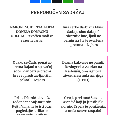
PREPORUČEN SADRŽAJ
NAKON INCIDENTA, EDITA
Ima ćerke Barbiku i Elvis:
DONELA KONAČNU
Sada je sinu dala još
ODLUKU Pevačica moli za
bizarnije ime, ljudi ne
razumevanje!
veruju na šta je ova žena
spremna - Lajk.rs
Ovako se Čarls ponašao
Drama kakva se ne pamti:
prema Dajani u spavaćoj
Desingerica zaurlao na
sobi: Princezi je bračni
Karleušu, ona izgubila
krevet predstavljao živi
živce i nasrnula na njega
pakao! - Lajk.rs
(FOTO)
Princ Džordž slavi 12.
Ovo je prvi muž Suzane
rođendan: Najstariji sin
Mančić koji ju je psihički
Kejt i Vilijama je isti otac,
slomio: Trpela je poniženja,
pogledajte koliko se
a onda se sve raspalo!