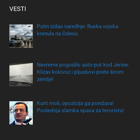
VESTI
Putin izdao naređnje: Ruska vojska
krenula na Odesu
Nevreme pogodilo auto-put kod Jerine:
Klizav kolovoz i pljuskovi prete širom
zemlje!
Kurti moli, opozicija ga ponižava!
Poslednja slamka spasa za teroristu!