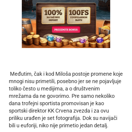
Međutim, čak i kod Miloša postoje promene koje
mnogi nisu primetili, posebno jer se ne pojavljuje
toliko često u medijima, a o društvenim
mrežama da ne govorimo. Pre samo nekoliko
dana trofejni sportista promovisan je kao
sportski direktor KK Crvena zvezda i za ovu
priliku urađen je set fotografija. Dok su navijači
bili u euforiji, niko nije primetio jedan detalj.