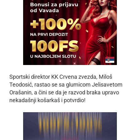
Sportski direktor KK Crvena zvezda, Miloš
Teodosić, rastao se sa glumicom Jelisavetom
Orašanin, a čini se da je razvod braka upravo
nekadašnji košarkaš i potvrdio!