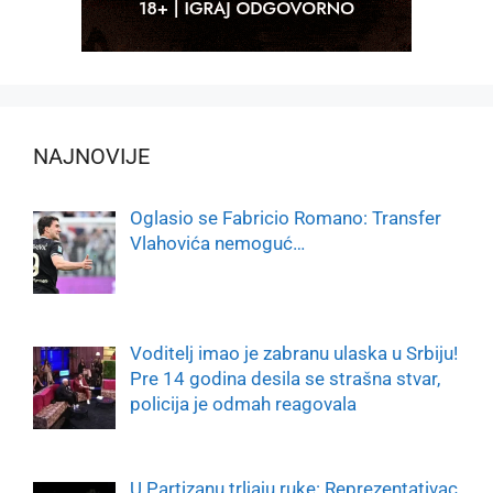
NAJNOVIJE
Oglasio se Fabricio Romano: Transfer
Vlahovića nemoguć…
Voditelj imao je zabranu ulaska u Srbiju!
Pre 14 godina desila se strašna stvar,
policija je odmah reagovala
U Partizanu trljaju ruke: Reprezentativac