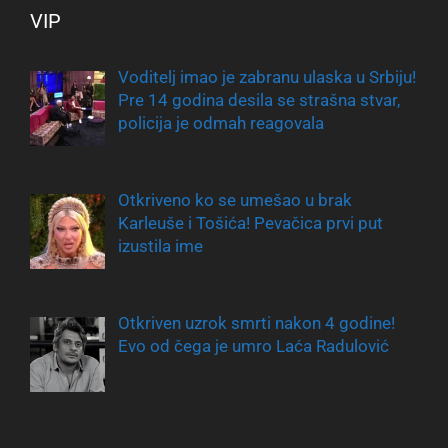
VIP
Voditelj imao je zabranu ulaska u Srbiju!
Pre 14 godina desila se strašna stvar,
policija je odmah reagovala
Otkriveno ko se umešao u brak
Karleuše i Tošića! Pevačica prvi put
izustila ime
Otkriven uzrok smrti nakon 4 godine!
Evo od čega je umro Laća Radulović