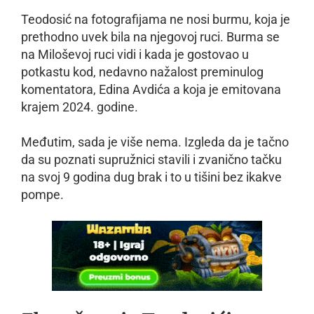
Teodosić na fotografijama ne nosi burmu, koja je
prethodno uvek bila na njegovoj ruci. Burma se
na Miloševoj ruci vidi i kada je gostovao u
potkastu kod, nedavno nažalost preminulog
komentatora, Edina Avdića a koja je emitovana
krajem 2024. godine.
Međutim, sada je više nema. Izgleda da je tačno
da su poznati supružnici stavili i zvanično tačku
na svoj 9 godina dug brak i to u tišini bez ikakve
pompe.