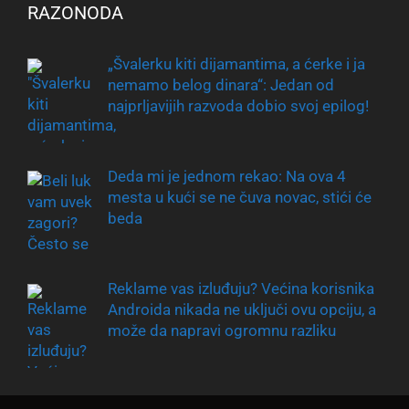
RAZONODA
„Švalerku kiti dijamantima, a ćerke i ja
nemamo belog dinara“: Jedan od
najprljavijih razvoda dobio svoj epilog!
Deda mi je jednom rekao: Na ova 4
mesta u kući se ne čuva novac, stići će
beda
Reklame vas izluđuju? Većina korisnika
Androida nikada ne uključi ovu opciju, a
može da napravi ogromnu razliku