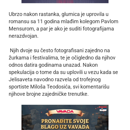
Ubrzo nakon rastanka, glumica je uprovila u
romansu sa 11 godina mlađim kolegom Pavlom
Mensurom, a par je ako je suditi fotografijama
nerazdvojan.
Njih dvoje su često fotografisani zajedno na
žurkama i festivalima, te je očigledno da njihov
odnos datira godinama unazad. Nakon
spekulacija o tome da su uplovili u vezu kada se
Jelisaveta navodno razvela od trofejnog
sportiste Miloša Teodosića, svi komentarišu
njihove brojne zajedničke trenutke.