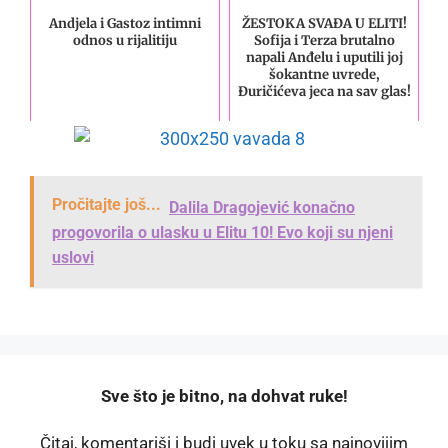
Andjela i Gastoz intimni
ŽESTOKA SVAĐA U ELITI!
odnos u rijalitiju
Sofija i Terza brutalno
napali Anđelu i uputili joj
šokantne uvrede,
Đuričićeva jeca na sav glas!
Pročitajte još...
Dalila Dragojević konačno
progovorila o ulasku u Elitu 10! Evo koji su njeni
uslovi
️Sve što je bitno, na dohvat ruke!
Čitaj, komentariši i budi uvek u toku sa najnovijim