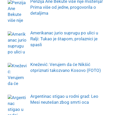
Penzija Ane Bekute više nije misterija!
Prima više od jedne, progovorila o
detaljima
Amerikanac jurio suprugu po ulici u
Ralji: Tukao je štapom, prolaznici je
spasli
Knežević: Verujem da će Nikšić
otpriznati takozvano Kosovo (FOTO)
Argentinac stigao u rodni grad: Leo
Mesi neutešan zbog smrti oca