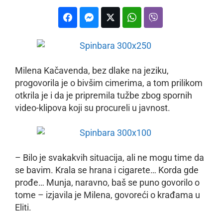
Milena Kačavenda, bez dlake na jeziku,
progovorila je o bivšim cimerima, a tom prilikom
otkrila je i da je pripremila tužbe zbog spornih
video-klipova koji su procureli u javnost.
– Bilo je svakakvih situacija, ali ne mogu time da
se bavim. Krala se hrana i cigarete… Korda gde
prođe… Munja, naravno, baš se puno govorilo o
tome – izjavila je Milena, govoreći o krađama u
Eliti.