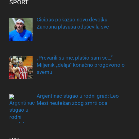
SPORT
Cicipas pokazao novu devojku:
Zanosna plavuša oduševila sve
„Prevarili su me, plašio sam se…“
Miljenik „delija“ konačno progovorio o
svemu
Argentinac stigao u rodni grad: Leo
Mesi neutešan zbog smrti oca