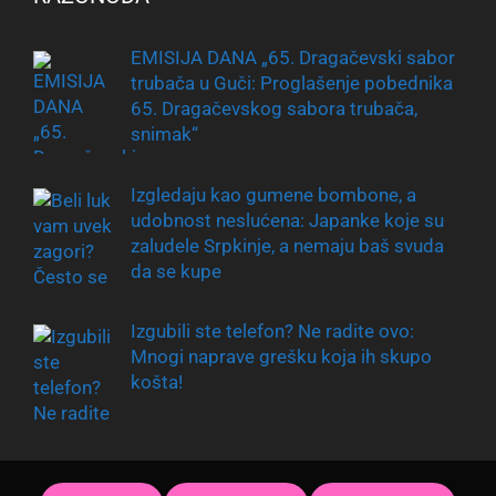
EMISIJA DANA „65. Dragačevski sabor
trubača u Guči: Proglašenje pobednika
65. Dragačevskog sabora trubača,
snimak“
Izgledaju kao gumene bombone, a
udobnost neslućena: Japanke koje su
zaludele Srpkinje, a nemaju baš svuda
da se kupe
Izgubili ste telefon? Ne radite ovo:
Mnogi naprave grešku koja ih skupo
košta!