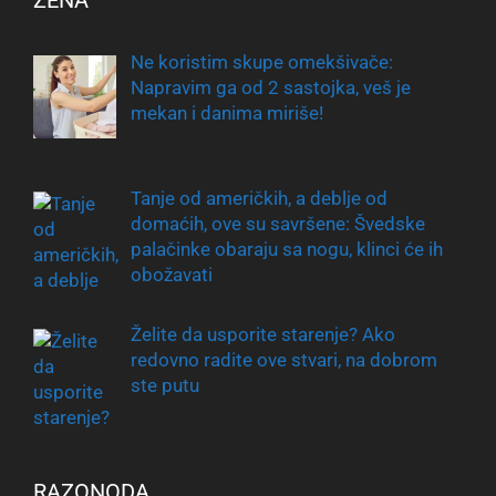
Ne koristim skupe omekšivače:
Napravim ga od 2 sastojka, veš je
mekan i danima miriše!
Tanje od američkih, a deblje od
domaćih, ove su savršene: Švedske
palačinke obaraju sa nogu, klinci će ih
obožavati
Želite da usporite starenje? Ako
redovno radite ove stvari, na dobrom
ste putu
RAZONODA