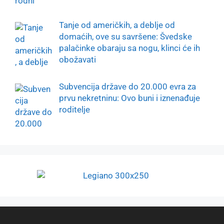
Tanje od američkih, a deblje od
domaćih, ove su savršene: Švedske
palačinke obaraju sa nogu, klinci će ih
obožavati
Subvencija države do 20.000 evra za
prvu nekretninu: Ovo buni i iznenađuje
roditelje