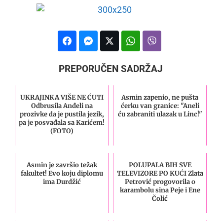
PREPORUČEN SADRŽAJ
UKRAJINKA VIŠE NE ĆUTI
Asmin zapenio, ne pušta
Odbrusila Anđeli na
ćerku van granice: "Aneli
prozivke da je pustila jezik,
ću zabraniti ulazak u Linc!"
pa je posvađala sa Karićem!
(FOTO)
Asmin je završio težak
POLUPALA BIH SVE
fakultet! Evo koju diplomu
TELEVIZORE PO KUĆI Zlata
ima Durdžić
Petrović progovorila o
karambolu sina Peje i Ene
Čolić