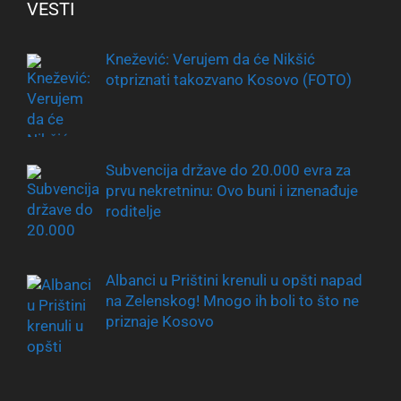
VESTI
Knežević: Verujem da će Nikšić
otpriznati takozvano Kosovo (FOTO)
Subvencija države do 20.000 evra za
prvu nekretninu: Ovo buni i iznenađuje
roditelje
Albanci u Prištini krenuli u opšti napad
na Zelenskog! Mnogo ih boli to što ne
priznaje Kosovo