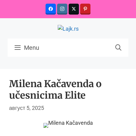
Skip
to
content
Menu
Milena Kačavenda o
učesnicima Elite
август 5, 2025