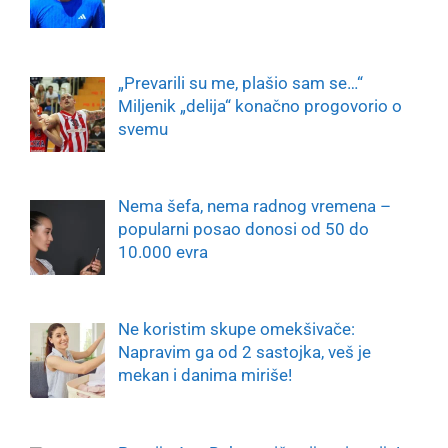
„Prevarili su me, plašio sam se…“
Miljenik „delija“ konačno progovorio o
svemu
Nema šefa, nema radnog vremena –
popularni posao donosi od 50 do
10.000 evra
Ne koristim skupe omekšivače:
Napravim ga od 2 sastojka, veš je
mekan i danima miriše!