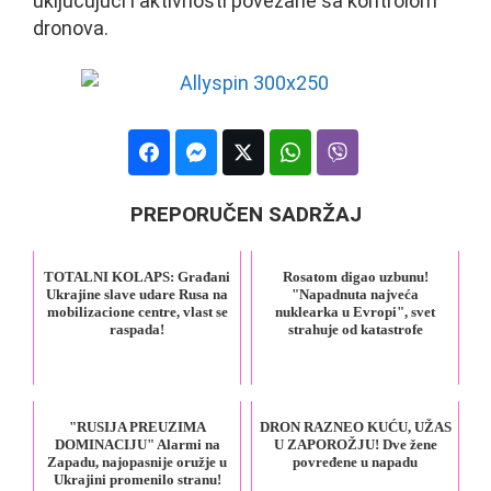
uključujući i aktivnosti povezane sa kontrolom
dronova.
PREPORUČEN SADRŽAJ
TOTALNI KOLAPS: Građani
Rosatom digao uzbunu!
Ukrajine slave udare Rusa na
"Napadnuta najveća
mobilizacione centre, vlast se
nuklearka u Evropi", svet
raspada!
strahuje od katastrofe
"RUSIJA PREUZIMA
DRON RAZNEO KUĆU, UŽAS
DOMINACIJU" Alarmi na
U ZAPOROŽJU! Dve žene
Zapadu, najopasnije oružje u
povređene u napadu
Ukrajini promenilo stranu!