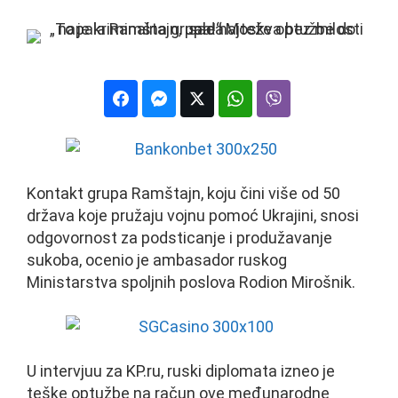
Kontakt grupa Ramštajn, koju čini više od 50
država koje pružaju vojnu pomoć Ukrajini, snosi
odgovornost za podsticanje i produžavanje
sukoba, ocenio je ambasador ruskog
Ministarstva spoljnih poslova Rodion Mirošnik.
U intervjuu za KP.ru, ruski diplomata izneo je
teške optužbe na račun ove međunarodne