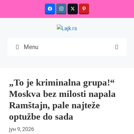
Skip
to
content
Menu
„To je kriminalna grupa!“
Moskva bez milosti napala
Ramštajn, pale najteže
optužbe do sada
јун 9, 2026