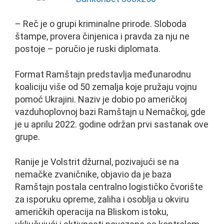
– Reč je o grupi kriminalne prirode. Sloboda
štampe, provera činjenica i pravda za nju ne
postoje – poručio je ruski diplomata.
Format Ramštajn predstavlja međunarodnu
koaliciju više od 50 zemalja koje pružaju vojnu
pomoć Ukrajini. Naziv je dobio po američkoj
vazduhoplovnoj bazi Ramštajn u Nemačkoj, gde
je u aprilu 2022. godine održan prvi sastanak ove
grupe.
Ranije je Volstrit džurnal, pozivajući se na
nemačke zvaničnike, objavio da je baza
Ramštajn postala centralno logističko čvorište
za isporuku opreme, zaliha i osoblja u okviru
američkih operacija na Bliskom istoku,