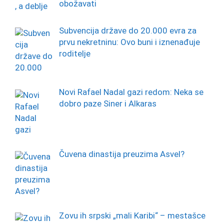
obožavati
Subvencija države do 20.000 evra za
prvu nekretninu: Ovo buni i iznenađuje
roditelje
Novi Rafael Nadal gazi redom: Neka se
dobro paze Siner i Alkaras
Čuvena dinastija preuzima Asvel?
Zovu ih srpski „mali Karibi“ – mestašce