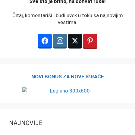
️Sve što je bitno, na dohvat ruke!
Čitaj, komentariši i budi uvek u toku sa najnovijim
vestima.
NOVI BONUS ZA NOVE IGRAČE
NAJNOVIJE