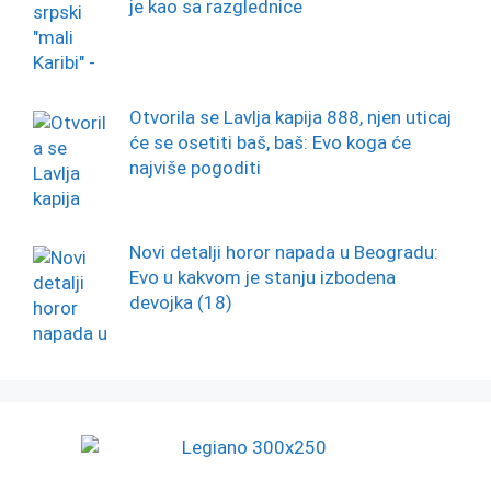
je kao sa razglednice
Otvorila se Lavlja kapija 888, njen uticaj
će se osetiti baš, baš: Evo koga će
najviše pogoditi
Novi detalji horor napada u Beogradu:
Evo u kakvom je stanju izbodena
devojka (18)