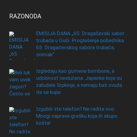
RAZONODA
EMISIJA DANA „65. Dragačevski sabor
trubača u Guči: Proglašenje pobednika
65. Dragačevskog sabora trubača,
snimak“
Izgledaju kao gumene bombone, a
udobnost neslućena: Japanke koje su
zaludele Srpkinje, a nemaju baš svuda
da se kupe
Izgubili ste telefon? Ne radite ovo:
Mnogi naprave grešku koja ih skupo
košta!