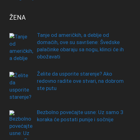
ŽENA
Tanje od američkih, a deblje od
domaćih, ove su savršene: Švedske
palačinke obaraju sa nogu, klinci će ih
obožavati
Želite da usporite starenje? Ako
redovno radite ove stvari, na dobrom
ste putu
Bezbolno povećajte usne: Uz samo 3
koraka će postati punije i sočnije