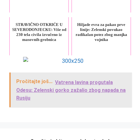
STRAVIČNO OTKRIĆE U
Hiljade evra za pakao prve
SEVERODONJECKU: Više od
linije: Zelenski povukao
230 tela civila izvučeno iz
radikalan potez zbog manjka
masovnih grobnica
vojnika
Pročitajte još...
Vatrena lavina progutala
Odesu: Zelenski gorko zažalio zbog napada na
Rusiju