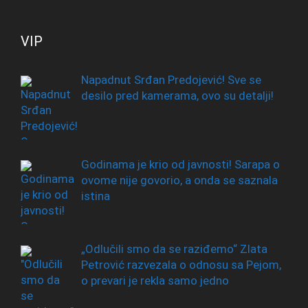
VIP
Napadnut Srđan Predojević! Sve se
desilo pred kamerama, ovo su detalji!
Godinama je krio od javnosti! Sarapa o
ovome nije govorio, a onda se saznala
istina
„Odlučili smo da se raziđemo“ Zlata
Petrović razvezala o odnosu sa Pejom,
o prevari je rekla samo jedno