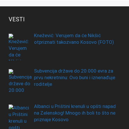
VESTI
Knežević: Verujem da će Nikšić
otpriznati takozvano Kosovo (FOTO)
Subvencija države do 20.000 evra za
prvu nekretninu: Ovo buni i iznenađuje
roditelje
Albanci u Prištini krenuli u opšti napad
na Zelenskog! Mnogo ih boli to što ne
priznaje Kosovo