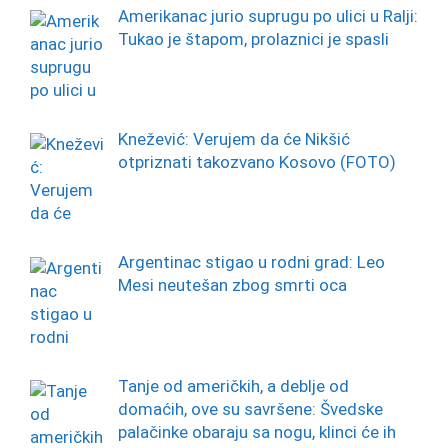
Amerikanac jurio suprugu po ulici u Ralji:
Tukao je štapom, prolaznici je spasli
Knežević: Verujem da će Nikšić
otpriznati takozvano Kosovo (FOTO)
Argentinac stigao u rodni grad: Leo
Mesi neutešan zbog smrti oca
Tanje od američkih, a deblje od
domaćih, ove su savršene: Švedske
palačinke obaraju sa nogu, klinci će ih