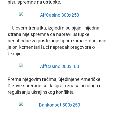
nisu spremne na ustupke.
– U ovom trenutku, izgledi nisu sjajni: nijedna
strana nije spremna da napravi ustupke
neophodne za postizanje sporazuma – naglasio
je on, komentarišući napredak pregovora o
Ukrajini.
Prema njegovim rečima, Sjedinjene Američke
Države spremne su da igraju značajnu ulogu u
regulisanju ukrajinskog konflikta.