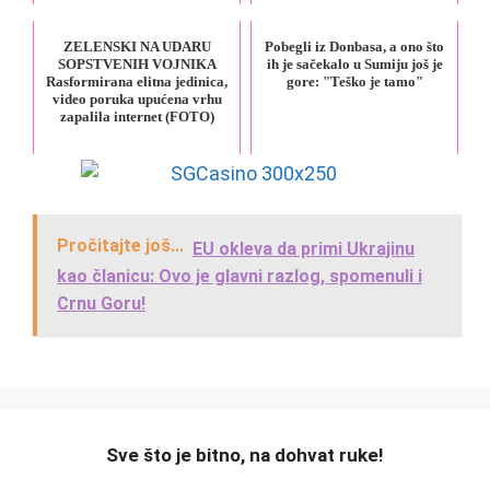
ZELENSKI NA UDARU
Pobegli iz Donbasa, a ono što
SOPSTVENIH VOJNIKA
ih je sačekalo u Sumiju još je
Rasformirana elitna jedinica,
gore: "Teško je tamo"
video poruka upućena vrhu
zapalila internet (FOTO)
Pročitajte još...
EU okleva da primi Ukrajinu
kao članicu: Ovo je glavni razlog, spomenuli i
Crnu Goru!
️Sve što je bitno, na dohvat ruke!