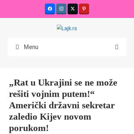
Skip
to
content
Menu
„Rat u Ukrajini se ne može
rešiti vojnim putem!“
Američki državni sekretar
zaledio Kijev novom
porukom!