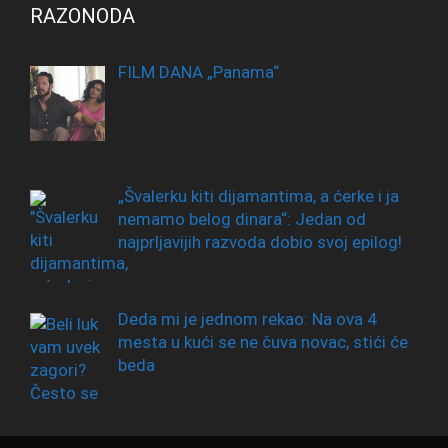
RAZONODA
FILM DANA „Panama“
„Švalerku kiti dijamantima, a ćerke i ja
nemamo belog dinara“: Jedan od
najprljavijih razvoda dobio svoj epilog!
Deda mi je jednom rekao: Na ova 4
mesta u kući se ne čuva novac, stići će
beda