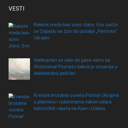
VESTI
Rakete vrede kao suvo zlato: Evo zašto
se Zapadu ne žuri da pošalje „Patriote“
Ukrajini
Helikopteri se sele da gase vatru na
Stolovima! Poznato kakva je situacija u
deliblatskoj peščari
Krenula brutalna osveta Putina! Ukrajina
u plamenu i ruševinama nakon udara
balističkih raketa na Kijev i Odesu