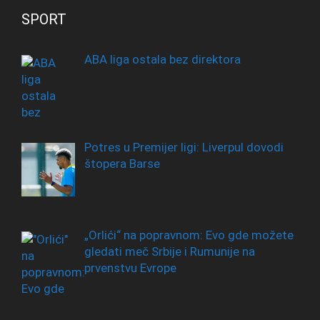
SPORT
ABA liga ostala bez direktora
Potres u Premijer ligi: Liverpul dovodi
štopera Barse
„Orlići“ na popravnom: Evo gde možete
gledati meč Srbije i Rumunije na
prvenstvu Evrope