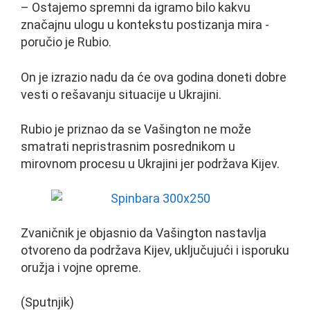
– Ostajemo spremni da igramo bilo kakvu
značajnu ulogu u kontekstu postizanja mira -
poručio je Rubio.
On je izrazio nadu da će ova godina doneti dobre
vesti o rešavanju situacije u Ukrajini.
Rubio je priznao da se Vašington ne može
smatrati nepristrasnim posrednikom u
mirovnom procesu u Ukrajini jer podržava Kijev.
Zvaničnik je objasnio da Vašington nastavlja
otvoreno da podržava Kijev, uključujući i isporuku
oružja i vojne opreme.
(Sputnjik)