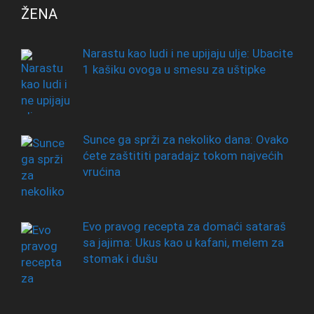
ŽENA
Narastu kao ludi i ne upijaju ulje: Ubacite
1 kašiku ovoga u smesu za uštipke
Sunce ga sprži za nekoliko dana: Ovako
ćete zaštititi paradajz tokom najvećih
vrućina
Evo pravog recepta za domaći sataraš
sa jajima: Ukus kao u kafani, melem za
stomak i dušu