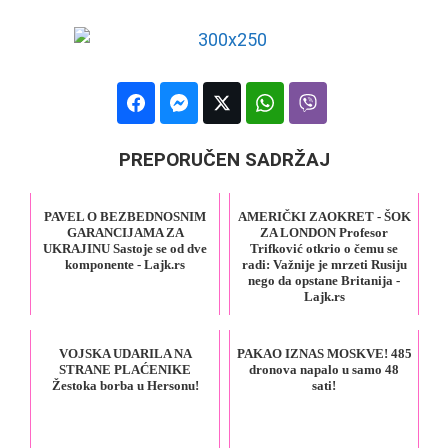
PREPORUČEN SADRŽAJ
PAVEL O BEZBEDNOSNIM
AMERIČKI ZAOKRET - ŠOK
GARANCIJAMA ZA
ZA LONDON Profesor
UKRAJINU Sastoje se od dve
Trifković otkrio o čemu se
komponente - Lajk.rs
radi: Važnije je mrzeti Rusiju
nego da opstane Britanija -
Lajk.rs
VOJSKA UDARILA NA
PAKAO IZNAS MOSKVE! 485
STRANE PLAĆENIKE
dronova napalo u samo 48
Žestoka borba u Hersonu!
sati!