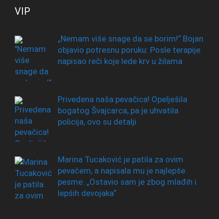
VIP
„Nemam više snage da se borim!“ Bojan
objavio potresnu poruku: Posle terapije
napisao reči koje lede krv u žilama
Privedena naša pevačica! Opelješila
bogatog Švajcarca, pa je uhvatila
policija, ovo su detalji
Marina Tucaković je patila za ovim
pevačem, a napisala mu je najlepše
pesme: „Ostavio sam je zbog mlađih i
lepših devojaka“