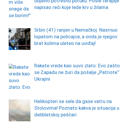
objavio potresnu poruku: Posle terapije
napisao reči koje lede krv u žilama
Srbin (41) ranjen u Nemačkoj: Nasrnuo
lopatom na policajce, a onda je njegov
brat kolima uleteo na uviđaj!
Rakete vrede kao suvo zlato: Evo zašto
se Zapadu ne žuri da pošalje „Patriote“
Ukrajini
Helikopteri se sele da gase vatru na
Stolovima! Poznato kakva je situacija u
deliblatskoj peščari