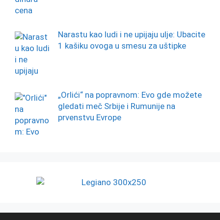
Narastu kao ludi i ne upijaju ulje: Ubacite
1 kašiku ovoga u smesu za uštipke
„Orlići“ na popravnom: Evo gde možete
gledati meč Srbije i Rumunije na
prvenstvu Evrope