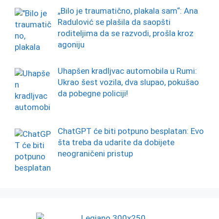
„Bilo je traumatično, plakala sam“: Ana
Radulović se plašila da saopšti
roditeljima da se razvodi, prošla kroz
agoniju
Uhapšen kradljvac automobila u Rumi:
Ukrao šest vozila, dva slupao, pokušao
da pobegne policiji!
ChatGPT će biti potpuno besplatan: Evo
šta treba da udarite da dobijete
neograničeni pristup