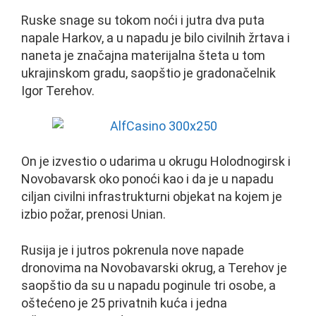
Ruske snage su tokom noći i jutra dva puta
napale Harkov, a u napadu je bilo civilnih žrtava i
naneta je značajna materijalna šteta u tom
ukrajinskom gradu, saopštio je gradonačelnik
Igor Terehov.
On je izvestio o udarima u okrugu Holodnogirsk i
Novobavarsk oko ponoći kao i da je u napadu
ciljan civilni infrastrukturni objekat na kojem je
izbio požar, prenosi Unian.
Rusija je i jutros pokrenula nove napade
dronovima na Novobavarski okrug, a Terehov je
saopštio da su u napadu poginule tri osobe, a
oštećeno je 25 privatnih kuća i jedna