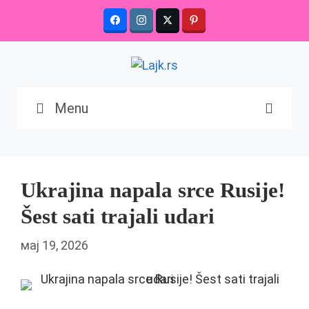
Skip
to
content
Menu
Ukrajina napala srce Rusije!
Šest sati trajali udari
мај 19, 2026