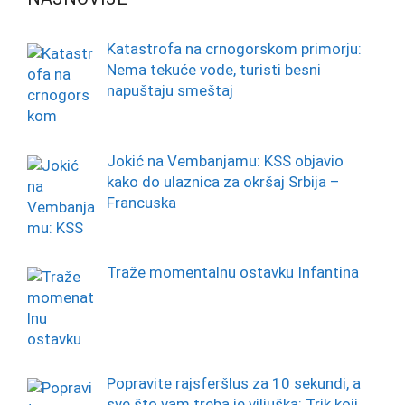
Katastrofa na crnogorskom primorju:
Nema tekuće vode, turisti besni
napuštaju smeštaj
Jokić na Vembanjamu: KSS objavio
kako do ulaznica za okršaj Srbija –
Francuska
Traže momentalnu ostavku Infantina
Popravite rajsferšlus za 10 sekundi, a
sve što vam treba je viljuška: Trik koji