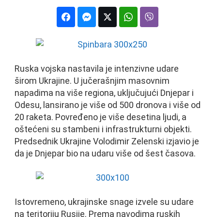
Ruska vojska nastavila je intenzivne udare
širom Ukrajine. U jučerašnjim masovnim
napadima na više regiona, uključujući Dnjepar i
Odesu, lansirano je više od 500 dronova i više od
20 raketa. Povređeno je više desetina ljudi, a
oštećeni su stambeni i infrastrukturni objekti.
Predsednik Ukrajine Volodimir Zelenski izjavio je
da je Dnjepar bio na udaru više od šest časova.
Istovremeno, ukrajinske snage izvele su udare
na teritoriju Rusije. Prema navodima ruskih