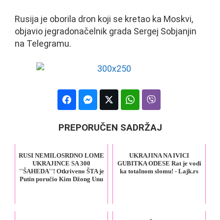
Rusija je oborila dron koji se kretao ka Moskvi,
objavio jegradonačelnik grada Sergej Sobjanjin
na Telegramu.
PREPORUČEN SADRŽAJ
RUSI NEMILOSRDNO LOME
UKRAJINA NA IVICI
UKRAJINCE SA 300
GUBITKA ODESE Rat je vodi
''ŠAHEDA''! Otkriveno ŠTA je
ka totalnom slomu! - Lajk.rs
Putin poručio Kim Džong Unu