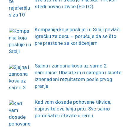
štedi novac i živce (FOTO)
Kompanija koja posluje i u Srbiji povlači
igračku za decu – poručuje da se što
pre prestane sa korišćenjem
Sjajna i zanosna kosa uz samo 2
namirnice: Ubacite ih u šampon i bićete
iznenađeni rezultatom posle prvog
pranja
Kad vam dosade pohovane tikvice,
napravite ovu lenju pitu: Sve samo
pomešate i stavite u rernu