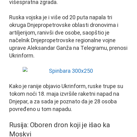
višespratna zgrada.
Ruska vojska je i više od 20 puta napala tri
okruga Dnjepropetrovske oblasti dronovima i
artiljerijom, ranivši dve osobe, saopštio je
načelnik Dnjepropetrovske regionalne vojne
uprave Aleksandar Ganža na Telegramu, prenosi
Ukrinform.
Kako je ranije objavio Ukrinform, ruske trupe su
tokom noći 18. maja izvršile raketni napad na
Dnjepar, a za sada je poznato da je 28 osoba
povređeno u tom napadu.
Rusija: Oboren dron koji je išao ka
Moskvi