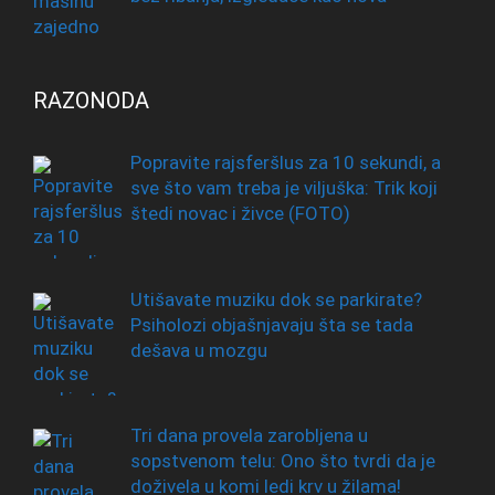
RAZONODA
Popravite rajsferšlus za 10 sekundi, a
sve što vam treba je viljuška: Trik koji
štedi novac i živce (FOTO)
Utišavate muziku dok se parkirate?
Psiholozi objašnjavaju šta se tada
dešava u mozgu
Tri dana provela zarobljena u
sopstvenom telu: Ono što tvrdi da je
doživela u komi ledi krv u žilama!