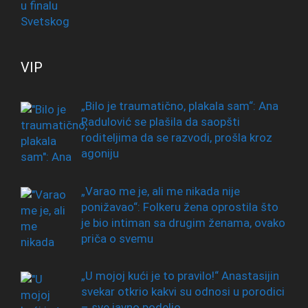
VIP
„Bilo je traumatično, plakala sam“: Ana
Radulović se plašila da saopšti
roditeljima da se razvodi, prošla kroz
agoniju
„Varao me je, ali me nikada nije
ponižavao“: Folkeru žena oprostila što
je bio intiman sa drugim ženama, ovako
priča o svemu
„U mojoj kući je to pravilo!“ Anastasijin
svekar otkrio kakvi su odnosi u porodici
– sve javno podelio