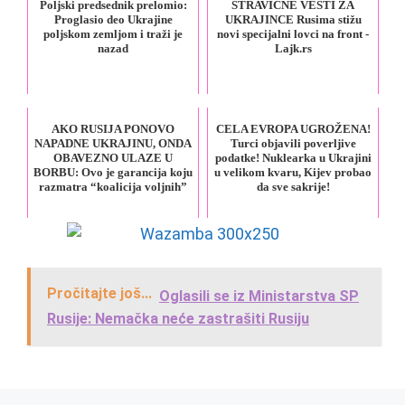
Poljski predsednik prelomio:
STRAVIČNE VESTI ZA
Proglasio deo Ukrajine
UKRAJINCE Rusima stižu
poljskom zemljom i traži je
novi specijalni lovci na front -
nazad
Lajk.rs
AKO RUSIJA PONOVO
CELA EVROPA UGROŽENA!
NAPADNE UKRAJINU, ONDA
Turci objavili poverljive
OBAVEZNO ULAZE U
podatke! Nuklearka u Ukrajini
BORBU: Ovo je garancija koju
u velikom kvaru, Kijev probao
razmatra “koalicija voljnih”
da sve sakrije!
Pročitajte još...
Oglasili se iz Ministarstva SP
Rusije: Nemačka neće zastrašiti Rusiju