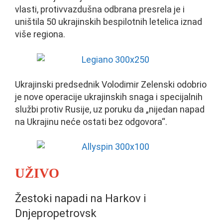
vlasti, protivvazdušna odbrana presrela je i
uništila 50 ukrajinskih bespilotnih letelica iznad
više regiona.
Ukrajinski predsednik Volodimir Zelenski odobrio
je nove operacije ukrajinskih snaga i specijalnih
službi protiv Rusije, uz poruku da „nijedan napad
na Ukrajinu neće ostati bez odgovora“.
UŽIVO
Žestoki napadi na Harkov i
Dnjepropetrovsk