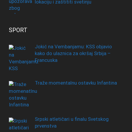
lokaciju i zaštititi svetinju
SPORT
Jokić na Vembanjamu: KSS objavio
kako do ulaznica za okršaj Srbija –
Francuska
Traže momentalnu ostavku Infantina
Srpski atletičari u finalu Svetskog
prvenstva