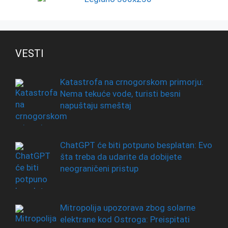
VESTI
Katastrofa na crnogorskom primorju:
Nema tekuće vode, turisti besni
napuštaju smeštaj
ChatGPT će biti potpuno besplatan: Evo
šta treba da udarite da dobijete
neograničeni pristup
Mitropolija upozorava zbog solarne
elektrane kod Ostroga: Preispitati