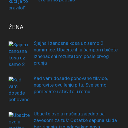
ŽENA
Sjajna i zanosna kosa uz samo 2
namirnice: Ubacite ih u šampon i bićete
iznenađeni rezultatom posle prvog
pranja
Kad vam dosade pohovane tikvice,
napravite ovu lenju pitu: Sve samo
pomešate i stavite u rernu
Ubacite ovo u mašinu zajedno sa
zavesom za tuš: Ostatke sapuna skida
bez ribanja, izgledaće kao nova