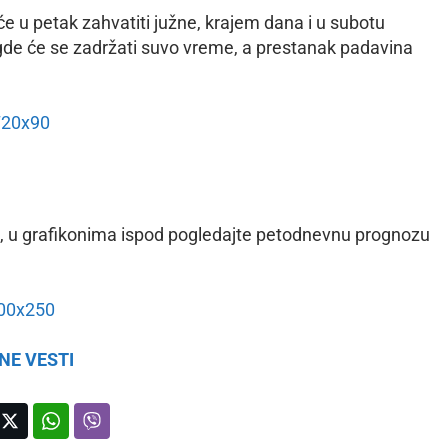
će u petak zahvatiti južne, krajem dana i u subotu
, gde će se zadržati suvo vreme, a prestanak padavina
e, u grafikonima ispod pogledajte petodnevnu prognozu
NE VESTI