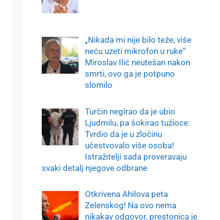
„Nikada mi nije bilo teže, više
neću uzeti mikrofon u ruke“
Miroslav Ilić neutešan nakon
smrti, ovo ga je potpuno
slomilo
Turčin negirao da je ubio
Ljudmilu, pa šokirao tužioce:
Tvrdio da je u zločinu
učestvovalo više osoba!
Istražitelji sada proveravaju
svaki detalj njegove odbrane
Otkrivena Ahilova peta
Zelenskog! Na ovo nema
nikakav odgovor, prestonica je