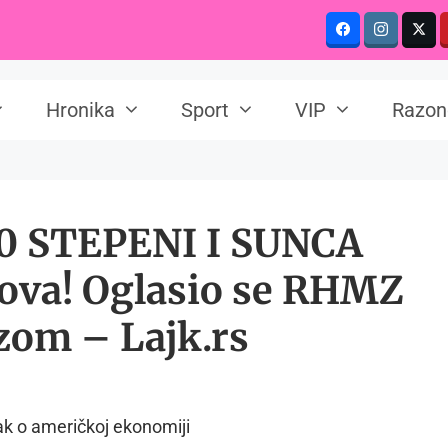
Hronika
Sport
VIP
Razon
0 STEPENI I SUNCA
kova! Oglasio se RHMZ
zom – Lajk.rs