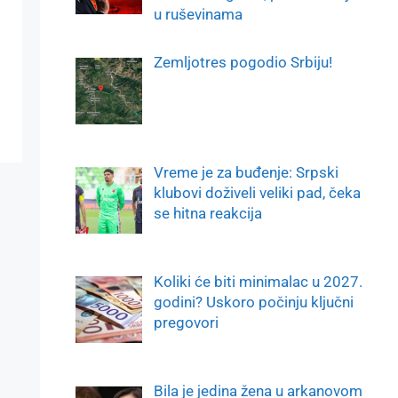
u ruševinama
Zemljotres pogodio Srbiju!
Vreme je za buđenje: Srpski
klubovi doživeli veliki pad, čeka
se hitna reakcija
Koliki će biti minimalac u 2027.
godini? Uskoro počinju ključni
pregovori
Bila je jedina žena u arkanovom