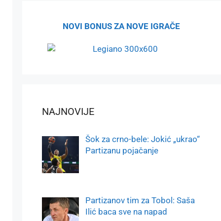
NOVI BONUS ZA NOVE IGRAČE
NAJNOVIJE
Šok za crno-bele: Jokić „ukrao“
Partizanu pojačanje
Partizanov tim za Tobol: Saša
Ilić baca sve na napad