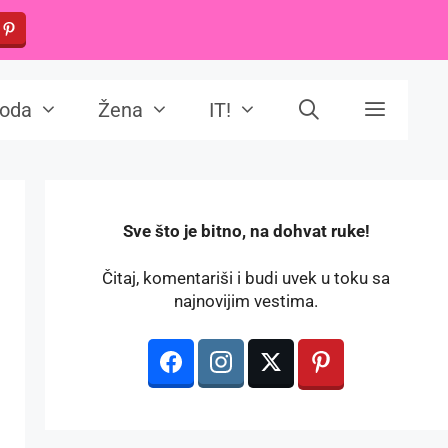
oda
Žena
IT!
️Sve što je bitno, na dohvat ruke!
Čitaj, komentariši i budi uvek u toku sa
najnovijim vestima.