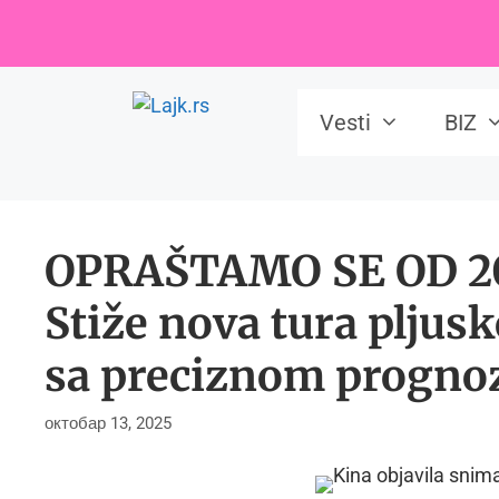
Skip
to
content
Vesti
BIZ
OPRAŠTAMO SE OD 2
Stiže nova tura pljus
sa preciznom progno
октобар 13, 2025