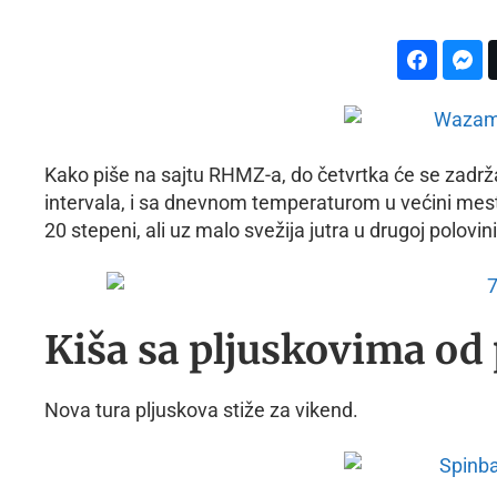
Kako piše na sajtu RHMZ-a, do četvrtka će se zadrža
intervala, i sa dnevnom temperaturom u većini mesta
20 stepeni, ali uz malo svežija jutra u drugoj polovi
Kiša sa pljuskovima od
Nova tura pljuskova stiže za vikend.