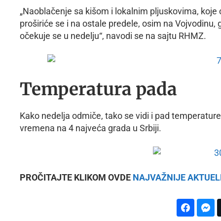
„Naoblačenje sa kišom i lokalnim pljuskovima, koje 
proširiće se i na ostale predele, osim na Vojvodinu
očekuje se u nedelju“, navodi se na sajtu RHMZ.
Temperatura pada
Kako nedelja odmiče, tako se vidi i pad temperatur
vremena na 4 najveća grada u Srbiji.
PROČITAJTE KLIKOM OVDE
NAJVAŽNIJE AKTUEL