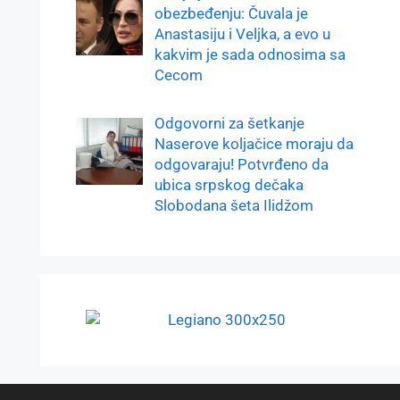
obezbeđenju: Čuvala je
Anastasiju i Veljka, a evo u
kakvim je sada odnosima sa
Cecom
Odgovorni za šetkanje
Naserove koljačice moraju da
odgovaraju! Potvrđeno da
ubica srpskog dečaka
Slobodana šeta Ilidžom