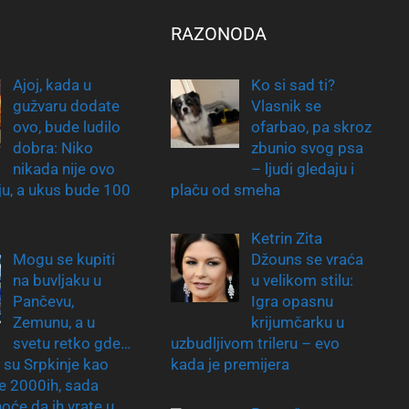
RAZONODA
Ajoj, kada u
Ko si sad ti?
gužvaru dodate
Vlasnik se
ovo, bude ludilo
ofarbao, pa skroz
dobra: Niko
zbunio svog psa
nikada nije ovo
– ljudi gledaju i
nju, a ukus bude 100
plaču od smeha
Ketrin Zita
Mogu se kupiti
Džouns se vraća
na buvljaku u
u velikom stilu:
Pančevu,
Igra opasnu
Zemunu, a u
krijumčarku u
svetu retko gde…
uzbudljivom trileru – evo
 su Srpkinje kao
kada je premijera
le 2000ih, sada
hoće da ih vrate u