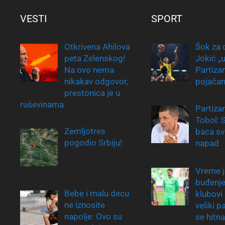
VESTI
SPORT
Otkrivena Ahilova
Šok za 
peta Zelenskog!
Jokić „
Na ovo nema
Partiza
nikakav odgovor,
pojačan
prestonica je u
ruševinama
Partiza
Tobol: S
Zemljotres
baca sv
pogodio Srbiju!
napad
Vreme j
buđenje
Bebe i malu decu
klubovi 
ne iznosite
veliki p
napolje: Ovo su
se hitna