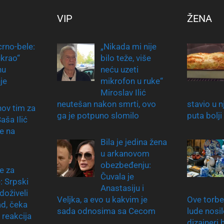
VIP
ŽENA
crno-bele:
„Nikada mi nije
ukrao“
bilo teže, više
nu
neću uzeti
je
mikrofon u ruke“
Miroslav Ilić
neutešan nakon smrti, ovo
stavio u 
nov tim za
ga je potpuno slomilo
puta bolji
aša Ilić
e na
Bila je jedina žena
u arkanovom
obezbeđenju:
e za
Čuvala je
: Srpski
Anastasiju i
doživeli
Veljka, a evo u kakvim je
Ove torbe
ad, čeka
sada odnosima sa Cecom
lude nosi
 reakcija
dizajneri 