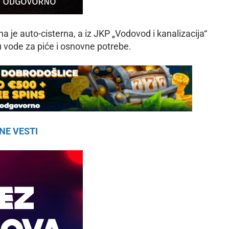
je auto-cisterna, a iz JKP „Vodovod i kanalizacija“
 vode za piće i osnovne potrebe.
NE VESTI