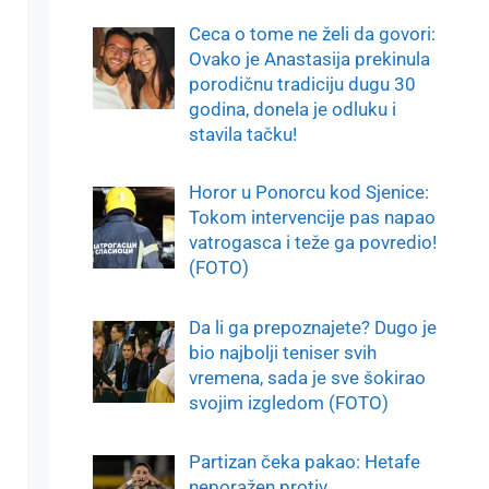
Ceca o tome ne želi da govori:
Ovako je Anastasija prekinula
porodičnu tradiciju dugu 30
godina, donela je odluku i
stavila tačku!
Horor u Ponorcu kod Sjenice:
Tokom intervencije pas napao
vatrogasca i teže ga povredio!
(FOTO)
Da li ga prepoznajete? Dugo je
bio najbolji teniser svih
vremena, sada je sve šokirao
svojim izgledom (FOTO)
Partizan čeka pakao: Hetafe
neporažen protiv