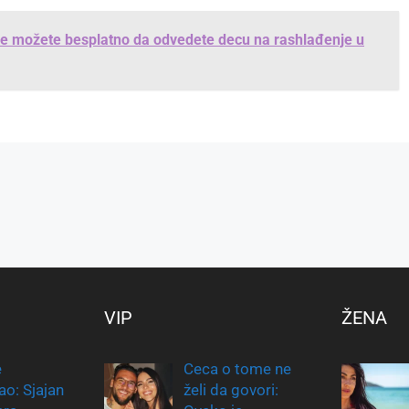
gde možete besplatno da odvedete decu na rashlađenje u
VIP
ŽENA
e
Ceca o tome ne
ao: Sjajan
želi da govori: