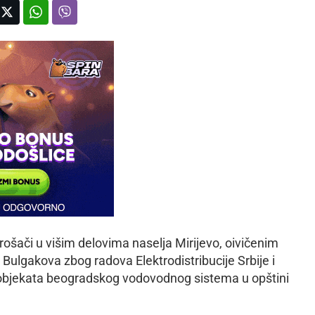
rošači u višim delovima naselja Mirijevo, oivičenim
Bulgakova zbog radova Elektrodistribucije Srbije i
 objekata beogradskog vodovodnog sistema u opštini