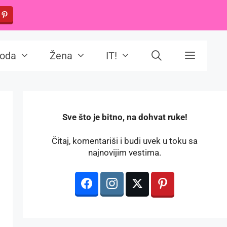
oda
Žena
IT!
️Sve što je bitno, na dohvat ruke!
Čitaj, komentariši i budi uvek u toku sa
najnovijim vestima.