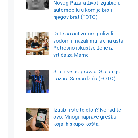
Novog Pazara život izgubio u
automobilu u kom je bio i
njegov brat (FOTO)
Dete sa autizmom polivali
vodom i mazali mu lak na usta:
Potresno iskustvo žene iz
vrtića za Mame
Srbin se poigravao: Sjajan gol
Lazara Samardžića (FOTO)
Izgubili ste telefon? Ne radite
ovo: Mnogi naprave grešku
koja ih skupo košta!