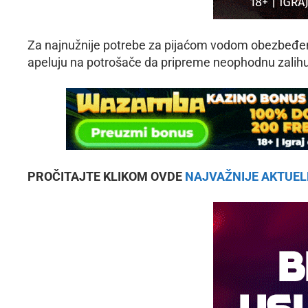
Za najnužnije potrebe za pijaćom vodom obezbeđena 
apeluju na potrošače da pripreme neophodnu zalihu
PROČITAJTE KLIKOM OVDE
NAJVAŽNIJE AKTUEL