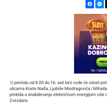
U periodu od 8.00 do 16. sati bez vode će ostati pot
ulicama Koste Nađa, Ljubiše Miodragovića i Mihaila 
prekida u snabdevanju električnom energijom više
Zvezdara.