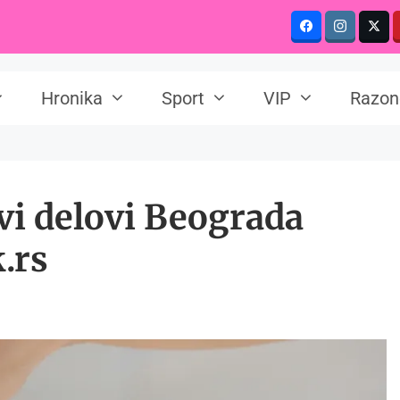
Hronika
Sport
VIP
Razon
 delovi Beograda
.rs