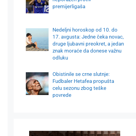
premijerligaša
Nedeljni horoskop od 10. do
17. avgusta: Jedne čeka novac,
druge ljubavni preokret, a jedan
znak moraće da donese važnu
odluku
Obistinile se crne slutnje:
Fudbaler Hetafea propušta
celu sezonu zbog teške
povrede