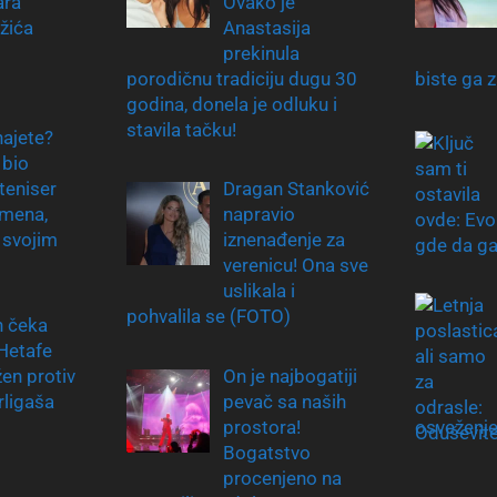
ara
Ovako je
žića
Anastasija
prekinula
porodičnu tradiciju dugu 30
biste ga za
godina, donela je odluku i
stavila tačku!
ajete?
 bio
 teniser
Dragan Stanković
emena,
napravio
 svojim
iznenađenje za
verenicu! Ona sve
uslikala i
pohvalila se (FOTO)
n čeka
Hetafe
en protiv
On je najbogatiji
rligaša
pevač sa naših
prostora!
osveženj
Bogatstvo
procenjeno na