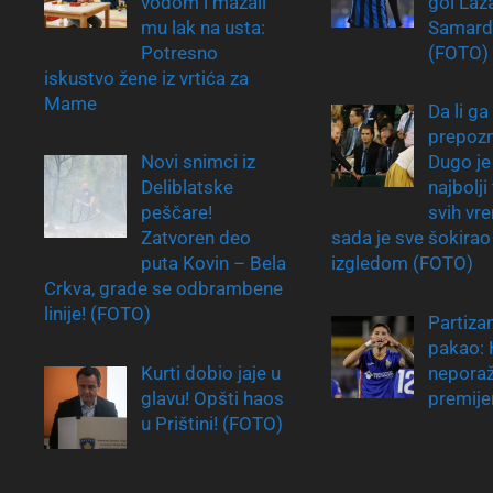
vodom i mazali
gol Laz
mu lak na usta:
Samard
Potresno
(FOTO)
iskustvo žene iz vrtića za
Mame
Da li ga
prepozn
Novi snimci iz
Dugo je
Deliblatske
najbolji
peščare!
svih vr
Zatvoren deo
sada je sve šokirao
puta Kovin – Bela
izgledom (FOTO)
Crkva, grade se odbrambene
linije! (FOTO)
Partiza
pakao: 
Kurti dobio jaje u
neporaž
glavu! Opšti haos
premije
u Prištini! (FOTO)