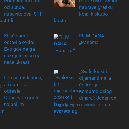
Posebno strada
radite ovo: Mnogi
od sunca,
naprave grešku
nabavite ovaj SPF
koja ih skupo
štitili
košta!
Ključ sam ti
FILM DANA
ostavila ovde:
„Panama“
Evo gde da ga
sakrijete, niko ga
neće ukrasti
„Švalerku kiti
Letnja poslastica,
dijamantima, a
ali samo za
ćerke i ja
odrasle:
nemamo belog
Oduševite goste
dinara“: Jedan od
najboljim
najprljavijih razvoda dobio
em
svoj epilog!