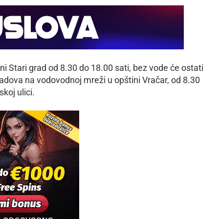
i Stari grad od 8.30 do 18.00 sati, bez vode će ostati
 radova na vodovodnoj mreži u opštini Vračar, od 8.30
koj ulici.