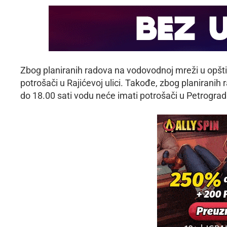
Zbog planiranih radova na vodovodnoj mreži u opštin
potrošači u Rajićevoj ulici. Takođe, zbog planiranih
do 18.00 sati vodu neće imati potrošači u Petrograds