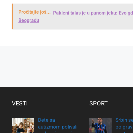
Pročitajte još...
Pakleni talas je u punom jeku: Evo 
Beogradu
VESTI
SPORT
Dete sa
Srbin s
autizmom polivali
poigrav