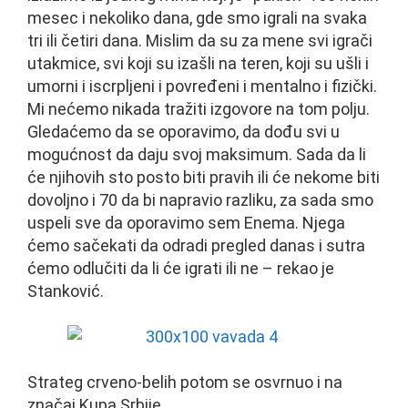
mesec i nekoliko dana, gde smo igrali na svaka
tri ili četiri dana. Mislim da su za mene svi igrači
utakmice, svi koji su izašli na teren, koji su ušli i
umorni i iscrpljeni i povređeni i mentalno i fizički.
Mi nećemo nikada tražiti izgovore na tom polju.
Gledaćemo da se oporavimo, da dođu svi u
mogućnost da daju svoj maksimum. Sada da li
će njihovih sto posto biti pravih ili će nekome biti
dovoljno i 70 da bi napravio razliku, za sada smo
uspeli sve da oporavimo sem Enema. Njega
ćemo sačekati da odradi pregled danas i sutra
ćemo odlučiti da li će igrati ili ne – rekao je
Stanković.
Strateg crveno-belih potom se osvrnuo i na
značaj Kupa Srbije.