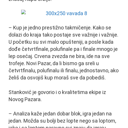
– Kup je jedno prestižno takmičenje. Kako se
dolazi do kraja tako postaje sve važnije i važnije.
U početku su svi malo opušteniji, a posle kada
dođe četvrtfinale, polufinale pa i finale mnogo je
lep osećaj. Crvena zvezda ne bira, ide na sve
trofeje. Novi Pazar, da li bismo ga sreli u
četvrtfinalu, polufinalu ili finalu, jednostavno, ako
želiš da osvojiš kup moraš sve da pobediš.
Stanković je govorio i o kvalitetima ekipe iz
Novog Pazara.
– Analiza kaže jedan dobar blok, igra jedan na
jedan. Možda su bolji bez lopte nego sa loptom,
iako i sa loptom naravno svi znaju da igraju.