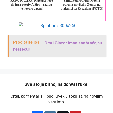
KUPU NACIJA: Nigerija neće
Sankt Peterburgu: Moćna
da igra protiv Alžira - razlog
poruka navijača Zenita na
je neverovatan!
utakmici sa Zvezdom (FOTO)
Pročitajte još...
Omri Glazer imao saobraćajnu
nesreću!
️Sve što je bitno, na dohvat ruke!
Čitaj, komentariši i budi uvek u toku sa najnovijim
vestima.