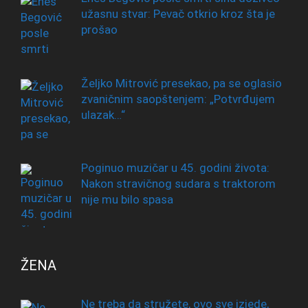
užasnu stvar: Pevač otkrio kroz šta je
prošao
Željko Mitrović presekao, pa se oglasio
zvaničnim saopštenjem: „Potvrđujem
ulazak…“
Poginuo muzičar u 45. godini života:
Nakon stravičnog sudara s traktorom
nije mu bilo spasa
ŽENA
Ne treba da stružete, ovo sve izjede,