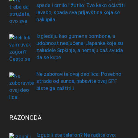
spada i crnilo i žutilo: Evo kako očistiti
lavabo, spada sva prljavština koja se
nakupila
Izgledaju kao gumene bombone, a
udobnost neslućena: Japanke koje su
zaludele Srpkinje, a nemaju baš svuda
da se kupe
Ne zaboravite ovaj deo lica: Posebno
strada od sunca, nabavite ovaj SPF
biste ga zaštitili
RAZONODA
Izgubili ste telefon? Ne radite ovo: