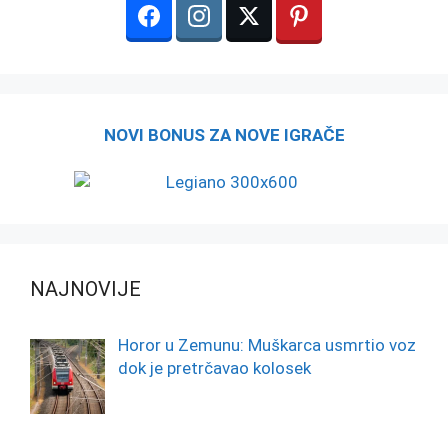
NOVI BONUS ZA NOVE IGRAČE
NAJNOVIJE
Horor u Zemunu: Muškarca usmrtio voz
dok je pretrčavao kolosek