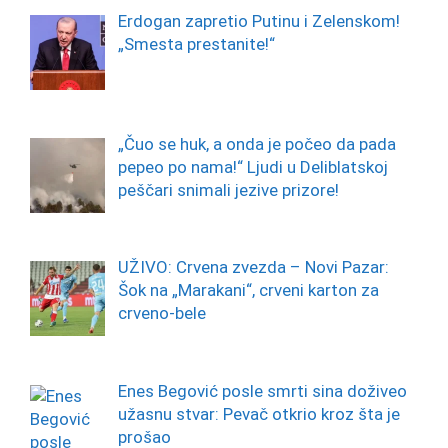
Erdogan zapretio Putinu i Zelenskom!
„Smesta prestanite!“
„Čuo se huk, a onda je počeo da pada
pepeo po nama!“ Ljudi u Deliblatskoj
peščari snimali jezive prizore!
UŽIVO: Crvena zvezda – Novi Pazar:
Šok na „Marakani“, crveni karton za
crveno-bele
Enes Begović posle smrti sina doživeo
užasnu stvar: Pevač otkrio kroz šta je
prošao