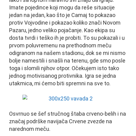
Imate pojedince koji mogu da reše situacije
jedan na jedan, kao što je Camaj to pokazao
protiv Vojvodine i pokazao koliko znači Novom
Pazaru, jedno veliko pojačanje. Kao ekipa su
dosta tvrdi i teško ih je probiti. To su pokazali i u
prvom poluvremenu na prethodnom meču
odigranom na našem stadionu, dok se mi nismo
bolje namestili i snašli na terenu, gde smo posle
toga i slomili njihov otpor. Očekujem isto tako
jednog motivisanog protivnika. Igra se jedna
utakmica, mi ćemo biti spremni na sve to.
Osvrnuo se šef stručnog štaba crveno-belih i na
značaj podrške navijača Crvene zvezde na
narednom meču.