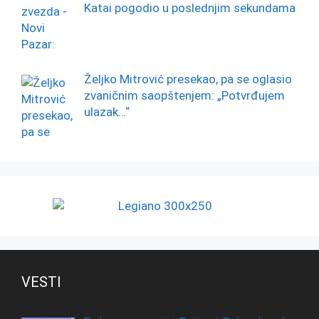
Katai pogodio u poslednjim sekundama
Željko Mitrović presekao, pa se oglasio
zvaničnim saopštenjem: „Potvrđujem
ulazak…“
VESTI