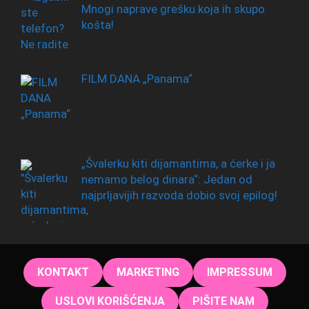
Mnogi naprave grešku koja ih skupo
košta!
FILM DANA „Panama“
„Švalerku kiti dijamantima, a ćerke i ja
nemamo belog dinara“: Jedan od
najprljavijih razvoda dobio svoj epilog!
KONTAKT
MARKETING
IMPRESSUM
USLOVI KORIŠĆENJA
PIŠITE NAM