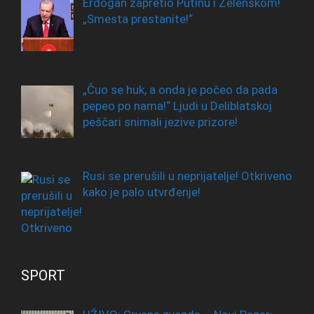
Erdogan zapretio Putinu i Zelenskom!
„Smesta prestanite!“
„Čuo se huk, a onda je počeo da pada
pepeo po nama!“ Ljudi u Deliblatskoj
peščari snimali jezive prizore!
Rusi se prerušili u neprijatelje! Otkriveno
kako je palo utvrđenje!
SPORT