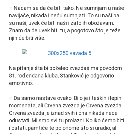
– Nadam se da će biti tako. Ne sumnjam u naše
navijače, nikada i neću sumnjati. To su naši pa
su naši, uvek će biti naši i zato ih obožavam.
Znam da će uvek biti tu, a pogotovo što je teže
njih će biti više.
Na pitanje šta bi poželeo zvezdašima povodom
81. rođendana kluba, Stanković je odgovorio
emotivno.
– Da samo nastave ovako. Bilo je i teških i lepih
momenata, ali Crvena zvezda je Crvena zvezda.
Crvena zvezda je iznad svih i ona nikada neće
odustati. Mi smo svi tu prolazni. Koliko ćemo biti
i ostati, pamtiće te po onome što si uradio, ali