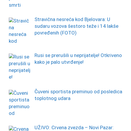
Stravična nesreća kod Bjelovara: U
sudaru vozova šestoro teže i 14 lakše
povređenih (FOTO)
Rusi se prerušili u neprijatelje! Otkriveno
kako je palo utvrđenje!
Čuveni sportista preminuo od posledica
toplotnog udara
UŽIVO: Crvena zvezda – Novi Pazar: