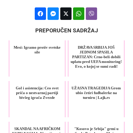
PREPORUČEN SADRŽAJ
Mesi: Igramo protiv svetske
DRŽAVA SRBIJA JOŠ
sile
JEDNOM SPASILA
PARTIZAN: Crno-beli dobili
uplatu pred UEFA monitoring!
Evo, o kojoj se sumi radi!
Gol i asistencija: Ceo svet
UŽASNA TRAGEDIJA Grom
priča o nestvarnoj partiji
ubio četiri fudbalerke na
bivšeg igrača Zvezde
turniru | Lajk.rs
SKANDAL NA AFRIČKOM
"Kosovo je Srbija" grmi u