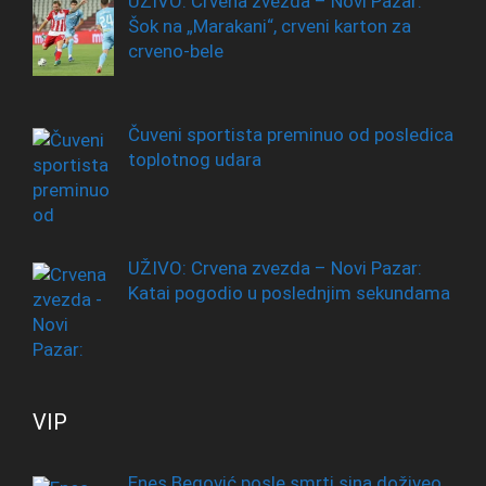
UŽIVO: Crvena zvezda – Novi Pazar:
Šok na „Marakani“, crveni karton za
crveno-bele
Čuveni sportista preminuo od posledica
toplotnog udara
UŽIVO: Crvena zvezda – Novi Pazar:
Katai pogodio u poslednjim sekundama
VIP
Enes Begović posle smrti sina doživeo