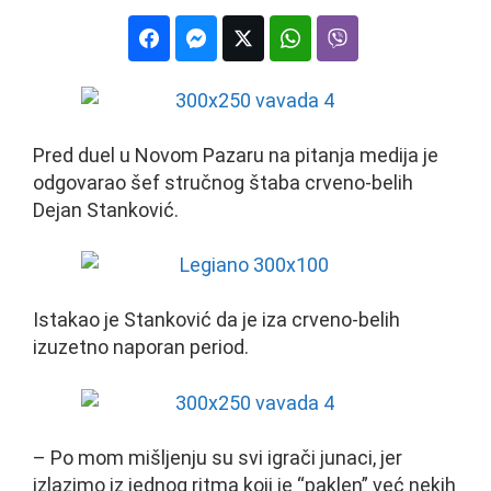
Pred duel u Novom Pazaru na pitanja medija je
odgovarao šef stručnog štaba crveno-belih
Dejan Stanković.
Istakao je Stanković da je iza crveno-belih
izuzetno naporan period.
– Po mom mišljenju su svi igrači junaci, jer
izlazimo iz jednog ritma koji je “paklen” već nekih