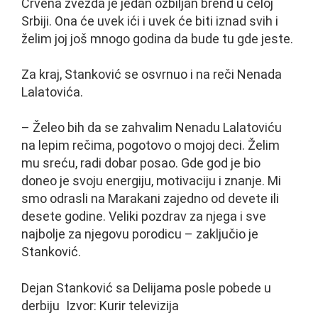
Crvena zvezda je jedan ozbiljan brend u celoj
Srbiji. Ona će uvek ići i uvek će biti iznad svih i
želim joj još mnogo godina da bude tu gde jeste.
Za kraj, Stanković se osvrnuo i na reči Nenada
Lalatovića.
– Želeo bih da se zahvalim Nenadu Lalatoviću
na lepim rečima, pogotovo o mojoj deci. Želim
mu sreću, radi dobar posao. Gde god je bio
doneo je svoju energiju, motivaciju i znanje. Mi
smo odrasli na Marakani zajedno od devete ili
desete godine. Veliki pozdrav za njega i sve
najbolje za njegovu porodicu – zaključio je
Stanković.
Dejan Stanković sa Delijama posle pobede u
derbiju
Izvor: Kurir televizija