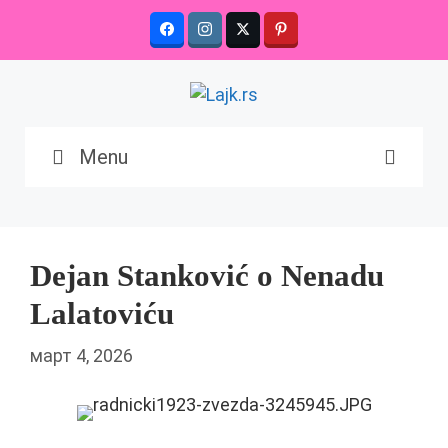
Skip
to
content
Menu
Dejan Stanković o Nenadu
Lalatoviću
март 4, 2026