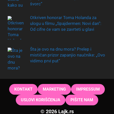
švorc“
Otkriven honorar Toma Holanda za
ulogu u filmu „Spajdermen: Novi dan“:
Od cifre će vam se zavrteti u glavi
Šta je ovo na dnu mora? Prelep i
mističan prizor zapanjio naučnike: „Ovo
vidimo prvi put“
KONTAKT
MARKETING
IMPRESSUM
USLOVI KORIŠĆENJA
PIŠITE NAM
© 2026 Lajk.rs