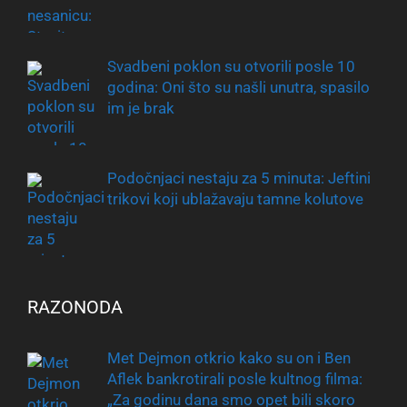
Svadbeni poklon su otvorili posle 10
godina: Oni što su našli unutra, spasilo
im je brak
Podočnjaci nestaju za 5 minuta: Jeftini
trikovi koji ublažavaju tamne kolutove
RAZONODA
Met Dejmon otkrio kako su on i Ben
Aflek bankrotirali posle kultnog filma:
„Za godinu dana smo opet bili skoro