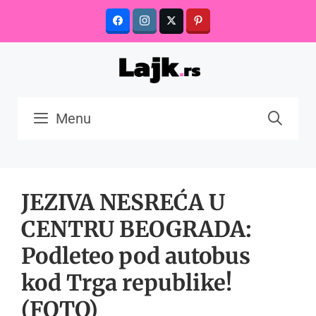
Skip
to
content
Menu
JEZIVA NESREĆA U
CENTRU BEOGRADA:
Podleteo pod autobus
kod Trga republike!
(FOTO)