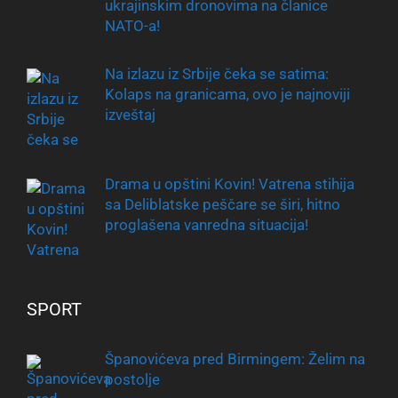
ukrajinskim dronovima na članice
NATO-a!
Na izlazu iz Srbije čeka se satima:
Kolaps na granicama, ovo je najnoviji
izveštaj
Drama u opštini Kovin! Vatrena stihija
sa Deliblatske peščare se širi, hitno
proglašena vanredna situacija!
SPORT
Španovićeva pred Birmingem: Želim na
postolje