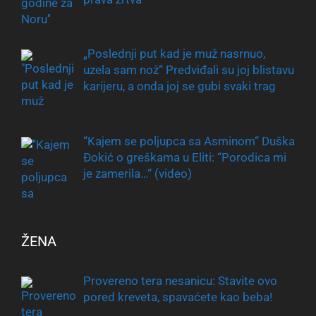
„Poslednji put kad je muž nasrnuo,
uzela sam nož“ Predviđali su joj blistavu
karijeru, a onda joj se gubi svaki trag
“Kajem se poljupca sa Asminom“ Duška
Đokić o greškama u Eliti: “Porodica mi
je zamerila…“ (video)
ŽENA
Provereno tera nesanicu: Stavite ovo
pored kreveta, spavaćete kao beba!