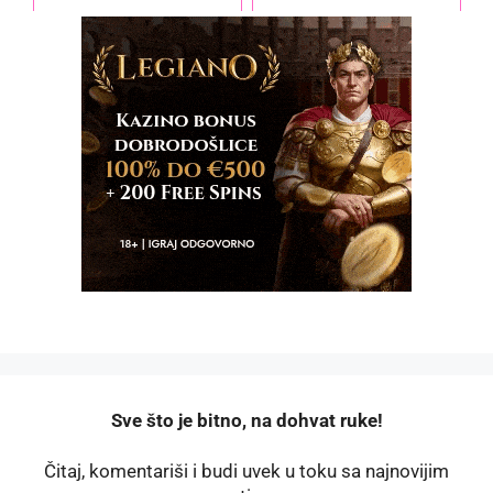
️Sve što je bitno, na dohvat ruke!
Čitaj, komentariši i budi uvek u toku sa najnovijim