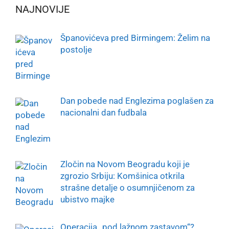
NAJNOVIJE
Španovićeva pred Birmingem: Želim na
postolje
Dan pobede nad Englezima poglašen za
nacionalni dan fudbala
Zločin na Novom Beogradu koji je
zgrozio Srbiju: Komšinica otkrila
strašne detalje o osumnjičenom za
ubistvo majke
Operacija „pod lažnom zastavom“?