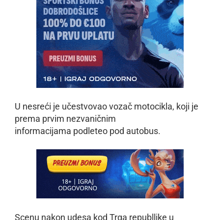
U nesreći je učestvovao vozač motocikla, koji je
prema prvim nezvaničnim
informacijama podleteo pod autobus.
Scenu nakon udesa kod Trga republlike u