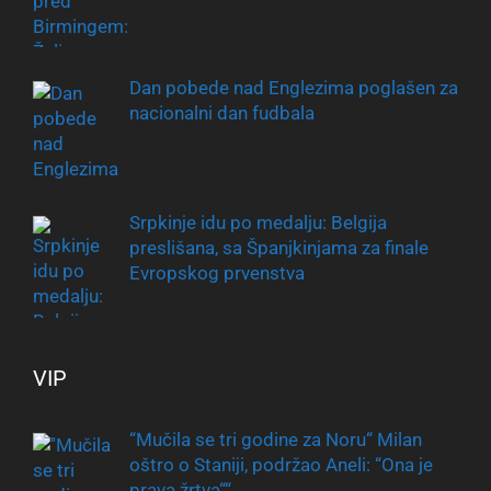
Dan pobede nad Englezima poglašen za
nacionalni dan fudbala
Srpkinje idu po medalju: Belgija
preslišana, sa Španjkinjama za finale
Evropskog prvenstva
VIP
“Mučila se tri godine za Noru“ Milan
oštro o Staniji, podržao Aneli: “Ona je
prava žrtva““