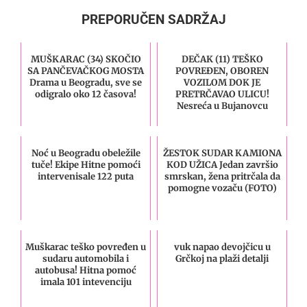
PREPORUČEN SADRŽAJ
MUŠKARAC (34) SKOČIO
DEČAK (11) TEŠKO
SA PANČEVAČKOG MOSTA
POVREĐEN, OBOREN
Drama u Beogradu, sve se
VOZILOM DOK JE
odigralo oko 12 časova!
PRETRČAVAO ULICU!
Nesreća u Bujanovcu
Noć u Beogradu obeležile
ŽESTOK SUDAR KAMIONA
tuče! Ekipe Hitne pomoći
KOD UŽICA Jedan završio
intervenisale 122 puta
smrskan, žena pritrčala da
pomogne vozaču (FOTO)
Muškarac teško povređen u
vuk napao devojčicu u
sudaru automobila i
Grčkoj na plaži detalji
autobusa! Hitna pomoć
imala 101 intevenciju