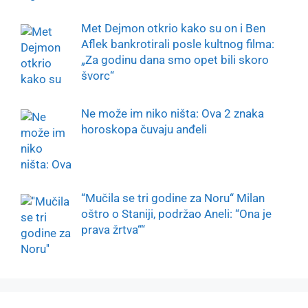
Met Dejmon otkrio kako su on i Ben
Aflek bankrotirali posle kultnog filma:
„Za godinu dana smo opet bili skoro
švorc“
Ne može im niko ništa: Ova 2 znaka
horoskopa čuvaju anđeli
“Mučila se tri godine za Noru“ Milan
oštro o Staniji, podržao Aneli: “Ona je
prava žrtva““