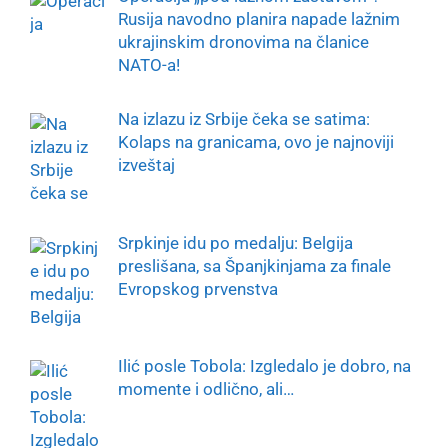
Rusija navodno planira napade lažnim
ukrajinskim dronovima na članice
NATO-a!
Na izlazu iz Srbije čeka se satima:
Kolaps na granicama, ovo je najnoviji
izveštaj
Srpkinje idu po medalju: Belgija
preslišana, sa Španjkinjama za finale
Evropskog prvenstva
Ilić posle Tobola: Izgledalo je dobro, na
momente i odlično, ali…