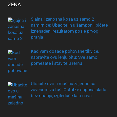
ŽENA
Sjajna i zanosna kosa uz samo 2
namirnice: Ubacite ih u šampon i bićete
iznenađeni rezultatom posle prvog
pranja
Kad vam dosade pohovane tikvice,
napravite ovu lenju pitu: Sve samo
pomešate i stavite u rernu
Ubacite ovo u mašinu zajedno sa
zavesom za tuš: Ostatke sapuna skida
bez ribanja, izgledaće kao nova