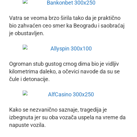
Vatra se veoma brzo širila tako da je praktično
bio zahvaćen ceo smer ka Beogradu i saobraćaj
je obustavljen.
Ogroman stub gustog crnog dima bio je vidljiv
kilometrima daleko, a očevici navode da su se
čule i detonacije.
Kako se nezvanično saznaje, tragedija je
izbegnuta jer su oba vozača uspela na vreme da
napuste vozila.