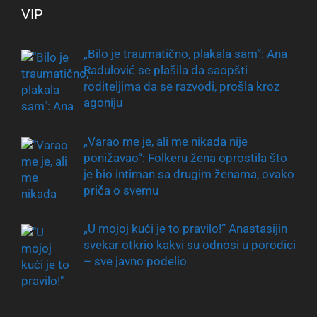
VIP
„Bilo je traumatično, plakala sam“: Ana
Radulović se plašila da saopšti
roditeljima da se razvodi, prošla kroz
agoniju
„Varao me je, ali me nikada nije
ponižavao“: Folkeru žena oprostila što
je bio intiman sa drugim ženama, ovako
priča o svemu
„U mojoj kući je to pravilo!“ Anastasijin
svekar otkrio kakvi su odnosi u porodici
– sve javno podelio