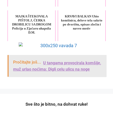
MAJKA ŠTEKOVALA
KRVAVI BALKAN Ubio
PIŠTOLJ, ĆERKA
komšinicu, delove tela sakrio
DROBILICU SA DROGOM
po dvorištu, opisao zločin i
Policija u Zjačaru uhapsila
naveo motiv
D.M.
Pročitajte još...
U tangama provocirala komšije,
muž urlao noćima: Digli celu ulicu na noge
️Sve što je bitno, na dohvat ruke!