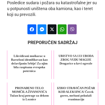
Posledice sudara i požara su katastrofalne jer su
u potpunosti uništena oba kamiona, kao i teret
koji su prevozili.
PREPORUČEN SADRŽAJ
Likvidirani muškarac u
UBISTVO SA 133 UBODA
Barseloni identifikovan kao
ZBOG VUDU MAGIJE
državljanin Srbije! Za njim
Drugarice u krvi ogrezle
bila raspisana evropska
poternica
PRONAĐENO TELO
IZBIO STRAVIČAN POŽAR
MOMČILA ŽIVANOVIĆA
KOD ALEKSINCA! Čovek
Tužan kraj potrage za dekom
goreo, meštani pokušali
iz Loznice
reanimaciju