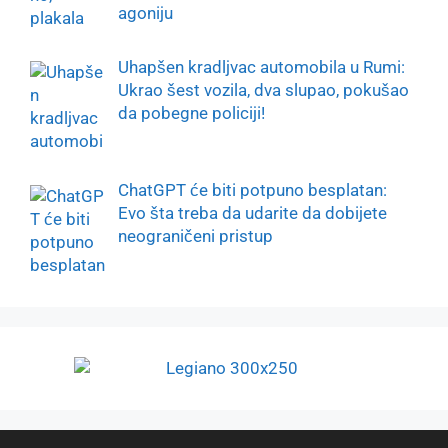
agoniju
Uhapšen kradljvac automobila u Rumi:
Ukrao šest vozila, dva slupao, pokušao
da pobegne policiji!
ChatGPT će biti potpuno besplatan:
Evo šta treba da udarite da dobijete
neograničeni pristup