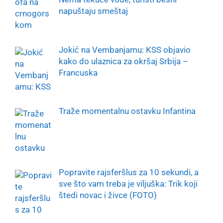
napuštaju smeštaj
Jokić na Vembanjamu: KSS objavio
kako do ulaznica za okršaj Srbija –
Francuska
Traže momentalnu ostavku Infantina
Popravite rajsferšlus za 10 sekundi, a
sve što vam treba je viljuška: Trik koji
štedi novac i živce (FOTO)