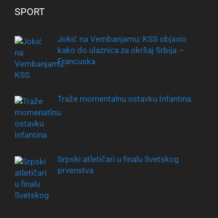
SPORT
Jokić na Vembanjamu: KSS objavio
kako do ulaznica za okršaj Srbija –
Francuska
Traže momentalnu ostavku Infantina
Srpski atletičari u finalu Svetskog
prvenstva