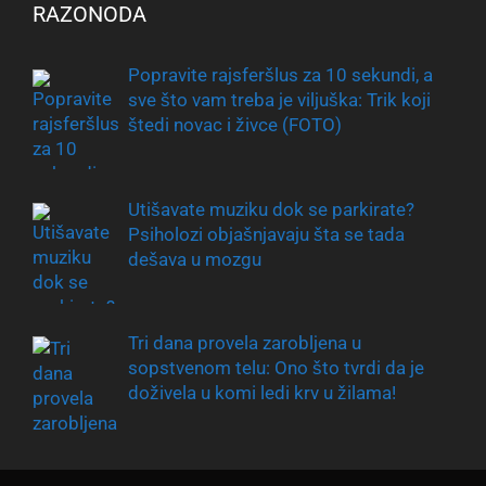
RAZONODA
Popravite rajsferšlus za 10 sekundi, a
sve što vam treba je viljuška: Trik koji
štedi novac i živce (FOTO)
Utišavate muziku dok se parkirate?
Psiholozi objašnjavaju šta se tada
dešava u mozgu
Tri dana provela zarobljena u
sopstvenom telu: Ono što tvrdi da je
doživela u komi ledi krv u žilama!