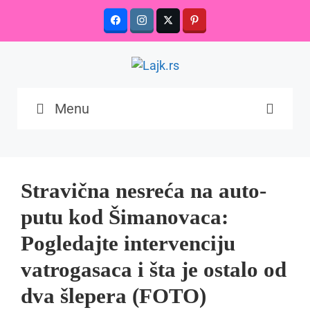
Skip
to
content
Menu
Stravična nesreća na auto-
putu kod Šimanovaca:
Pogledajte intervenciju
vatrogasaca i šta je ostalo od
dva šlepera (FOTO)