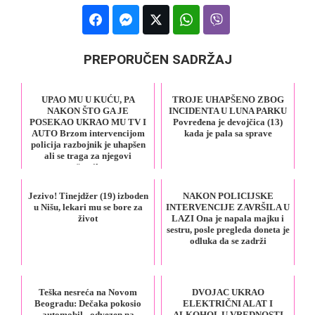
PREPORUČEN SADRŽAJ
UPAO MU U KUĆU, PA
TROJE UHAPŠENO ZBOG
NAKON ŠTO GA JE
INCIDENTA U LUNA PARKU
POSEKAO UKRAO MU TV I
Povređena je devojčica (13)
AUTO Brzom intervencijom
kada je pala sa sprave
policija razbojnik je uhapšen
ali se traga za njegovi
saučesnikom
Jezivo! Tinejdžer (19) izboden
NAKON POLICIJSKE
u Nišu, lekari mu se bore za
INTERVENCIJE ZAVRŠILA U
život
LAZI Ona je napala majku i
sestru, posle pregleda doneta je
odluka da se zadrži
Teška nesreća na Novom
DVOJAC UKRAO
Beogradu: Dečaka pokosio
ELEKTRIČNI ALAT I
automobil - odvezen na
ALKOHOL U VREDNOSTI