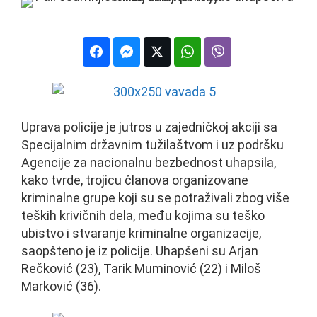
Uprava policije je jutros u zajedničkoj akciji sa
Specijalnim državnim tužilaštvom i uz podršku
Agencije za nacionalnu bezbednost uhapsila,
kako tvrde, trojicu članova organizovane
kriminalne grupe koji su se potraživali zbog više
teških krivičnih dela, među kojima su teško
ubistvo i stvaranje kriminalne organizacije,
saopšteno je iz policije. Uhapšeni su Arjan
Rečković (23), Tarik Muminović (22) i Miloš
Marković (36).