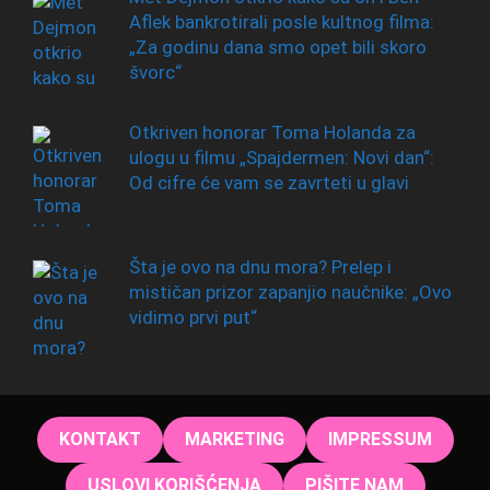
Aflek bankrotirali posle kultnog filma:
„Za godinu dana smo opet bili skoro
švorc“
Otkriven honorar Toma Holanda za
ulogu u filmu „Spajdermen: Novi dan“:
Od cifre će vam se zavrteti u glavi
Šta je ovo na dnu mora? Prelep i
mističan prizor zapanjio naučnike: „Ovo
vidimo prvi put“
KONTAKT
MARKETING
IMPRESSUM
USLOVI KORIŠĆENJA
PIŠITE NAM