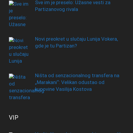
Sve im je preselo: Užasne vesti za
Partizanovog rivala
Novi preokret u slučaju Lunija Vokera,
gde je tu Partizan?
Ništa od senzacionalnog transfera na
„Marakani“: Velikan odustao od
kupovine Vasilija Kostova
VIP