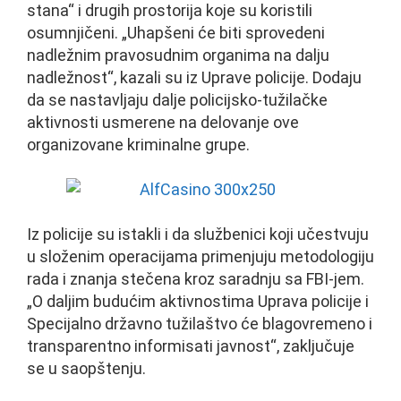
stana“ i drugih prostorija koje su koristili
osumnjičeni. „Uhapšeni će biti sprovedeni
nadležnim pravosudnim organima na dalju
nadležnost“, kazali su iz Uprave policije. Dodaju
da se nastavljaju dalje policijsko-tužilačke
aktivnosti usmerene na delovanje ove
organizovane kriminalne grupe.
Iz policije su istakli i da službenici koji učestvuju
u složenim operacijama primenjuju metodologiju
rada i znanja stečena kroz saradnju sa FBI-jem.
„O daljim budućim aktivnostima Uprava policije i
Specijalno državno tužilaštvo će blagovremeno i
transparentno informisati javnost“, zaključuje
se u saopštenju.