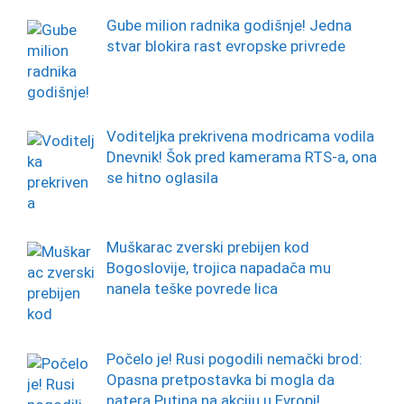
Gube milion radnika godišnje! Jedna
stvar blokira rast evropske privrede
Voditeljka prekrivena modricama vodila
Dnevnik! Šok pred kamerama RTS-a, ona
se hitno oglasila
Muškarac zverski prebijen kod
Bogoslovije, trojica napadača mu
nanela teške povrede lica
Počelo je! Rusi pogodili nemački brod:
Opasna pretpostavka bi mogla da
natera Putina na akciju u Evropi!