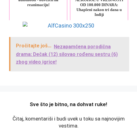
reanimaciju!
OD 100.000 DINARA:
Uhapšeni nakon tri dana u
Inđiji
Pročitajte još...
Nezapamćena porodična
drama: Dečak (12) silovao rođenu sestru (6)
zbog video igrice!
️Sve što je bitno, na dohvat ruke!
Čitaj, komentariši i budi uvek u toku sa najnovijim
vestima.