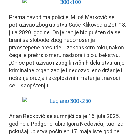
Prema navodima policije, Miloš Marković se
potraživao zbog ubistva Saše Klikovca u Zeti 18.
jula 2020. godine. On je ranije bio pušten da se
brani sa slobode zbog nedonošenja
prvostepene presude u zakonskom roku, nakon
čega je prekršio meru nadzora i bio u bekstvu.
„On se potraživao i zbog krivičnih dela stvaranje
kriminalne organizacije i nedozvoljeno držanje i
nošenje oružja i eksplozivnih materija“, navodi
se u saopštenju.
Arjan Rečković se sumnjiči da je 16. jula 2025.
godine u Podgorici ubio Igora Nedovića, kao i za
pokušaj ubistva počinjen 17. maja iste godine.