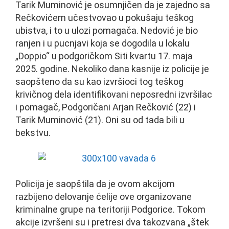
Tarik Muminović je osumnjičen da je zajedno sa
Rečkovićem učestvovao u pokušaju teškog
ubistva, i to u ulozi pomagača. Nedović je bio
ranjen i u pucnjavi koja se dogodila u lokalu
„Doppio“ u podgoričkom Siti kvartu 17. maja
2025. godine. Nekoliko dana kasnije iz policije je
saopšteno da su kao izvršioci tog teškog
krivičnog dela identifikovani neposredni izvršilac
i pomagač, Podgoričani Arjan Rečković (22) i
Tarik Muminović (21). Oni su od tada bili u
bekstvu.
Policija je saopštila da je ovom akcijom
razbijeno delovanje ćelije ove organizovane
kriminalne grupe na teritoriji Podgorice. Tokom
akcije izvršeni su i pretresi dva takozvana „štek