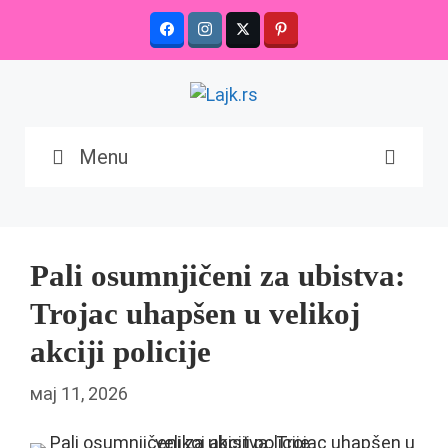
Skip
to
content
Menu
Pali osumnjičeni za ubistva:
Trojac uhapšen u velikoj
akciji policije
мај 11, 2026