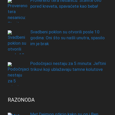
Provereno tera nesanicu: Stavite ovo
pored kreveta, spavaćete kao beba!
Svadbeni poklon su otvorili posle 10
godina: Oni što su našli unutra, spasilo
im je brak
Podočnjaci nestaju za 5 minuta: Jeftini
trikovi koji ublažavaju tamne kolutove
RAZONODA
Met Dejmon otkrio kako su on i Ben