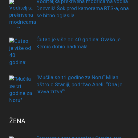
Voditeljka prekrivena modricama vodila
Dnevnik! Šok pred kamerama RTS-a, ona
se hitno oglasila
Ćutao je više od 40 godina: Ovako je
Kemiš dobio nadimak!
“Mučila se tri godine za Noru“ Milan
oštro o Staniji, podržao Aneli: “Ona je
prava žrtva““
ŽENA