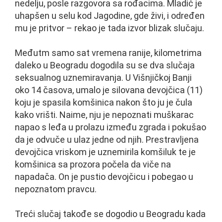
nedelju, posle razgovora sa rođacima. Mladić je
uhapšen u selu kod Jagodine, gde živi, i određen
mu je pritvor – rekao je tada izvor blizak slučaju.
Međutm samo sat vremena ranije, kilometrima
daleko u Beogradu dogodila su se dva slučaja
seksualnog uznemiravanja. U Višnjičkoj Banji
oko 14 časova, umalo je silovana devojčica (11)
koju je spasila komšinica nakon što ju je čula
kako vrišti. Naime, nju je nepoznati muškarac
napao s leđa u prolazu između zgrada i pokušao
da je odvuče u ulaz jedne od njih. Prestravljena
devojčica vriskom je uznemirila komšiluk te je
komšinica sa prozora počela da viče na
napadača. On je pustio devojčicu i pobegao u
nepoznatom pravcu.
Treći slučaj takođe se dogodio u Beogradu kada