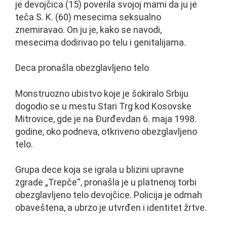
je devojčica (15) poverila svojoj mami da ju je
teča S. K. (60) mesecima seksualno
znemiravao. On ju je, kako se navodi,
mesecima dodirivao po telu i genitalijama.
Deca pronašla obezglavljeno telo
Monstruozno ubistvo koje je šokiralo Srbiju
dogodio se u mestu Stari Trg kod Kosovske
Mitrovice, gde je na Đurđevdan 6. maja 1998.
godine, oko podneva, otkriveno obezglavljeno
telo.
Grupa dece koja se igrala u blizini upravne
zgrade „Trepče“, pronašla je u platnenoj torbi
obezglavljeno telo devojčice. Policija je odmah
obaveštena, a ubrzo je utvrđen i identitet žrtve.