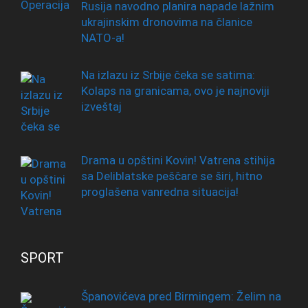
Rusija navodno planira napade lažnim
ukrajinskim dronovima na članice
NATO-a!
Na izlazu iz Srbije čeka se satima:
Kolaps na granicama, ovo je najnoviji
izveštaj
Drama u opštini Kovin! Vatrena stihija
sa Deliblatske peščare se širi, hitno
proglašena vanredna situacija!
SPORT
Španovićeva pred Birmingem: Želim na