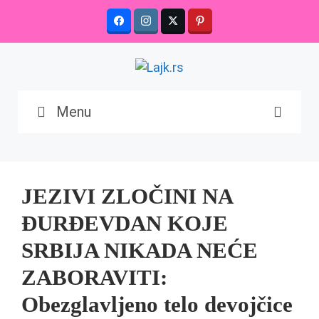
Skip
to
content
Menu
JEZIVI ZLOČINI NA
ĐURĐEVDAN KOJE
SRBIJA NIKADA NEĆE
ZABORAVITI:
Obezglavljeno telo devojčice