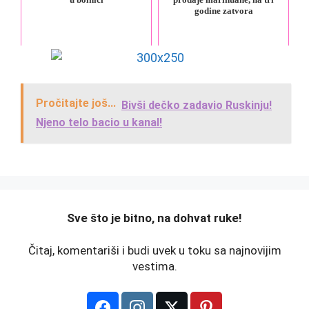
godine zatvora
Pročitajte još...
Bivši dečko zadavio Ruskinju!
Njeno telo bacio u kanal!
️Sve što je bitno, na dohvat ruke!
Čitaj, komentariši i budi uvek u toku sa najnovijim
vestima.