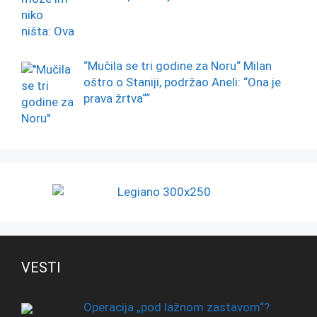
“Mučila se tri godine za Noru“ Milan
oštro o Staniji, podržao Aneli: “Ona je
prava žrtva““
VESTI
Operacija „pod lažnom zastavom“?