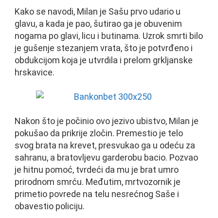
Kako se navodi, Milan je Sašu prvo udario u
glavu, a kada je pao, šutirao ga je obuvenim
nogama po glavi, licu i butinama. Uzrok smrti bilo
je gušenje stezanjem vrata, što je potvrđeno i
obdukcijom koja je utvrdila i prelom grkljanske
hrskavice.
Nakon što je počinio ovo jezivo ubistvo, Milan je
pokušao da prikrije zločin. Premestio je telo
svog brata na krevet, presvukao ga u odeću za
sahranu, a bratovljevu garderobu bacio. Pozvao
je hitnu pomoć, tvrdeći da mu je brat umro
prirodnom smrću. Međutim, mrtvozornik je
primetio povrede na telu nesrećnog Saše i
obavestio policiju.