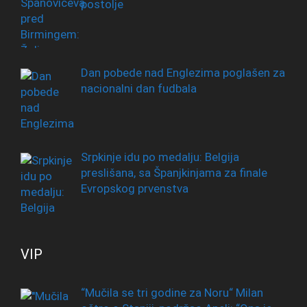
postolje
Dan pobede nad Englezima poglašen za
nacionalni dan fudbala
Srpkinje idu po medalju: Belgija
preslišana, sa Španjkinjama za finale
Evropskog prvenstva
VIP
“Mučila se tri godine za Noru“ Milan