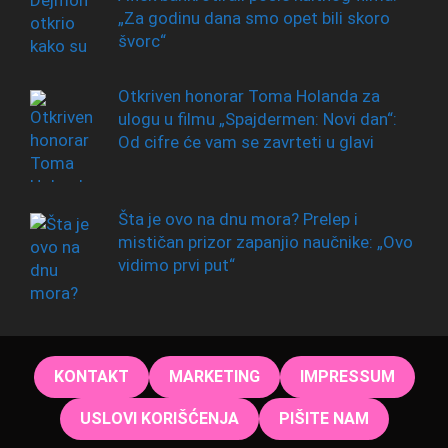
„Za godinu dana smo opet bili skoro
švorc“
Otkriven honorar Toma Holanda za
ulogu u filmu „Spajdermen: Novi dan“:
Od cifre će vam se zavrteti u glavi
Šta je ovo na dnu mora? Prelep i
mističan prizor zapanjio naučnike: „Ovo
vidimo prvi put“
KONTAKT
MARKETING
IMPRESSUM
USLOVI KORIŠĆENJA
PIŠITE NAM