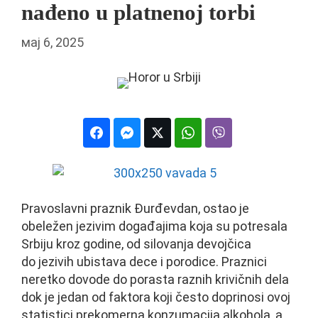
nađeno u platnenoj torbi
мај 6, 2025
Pravoslavni praznik Đurđevdan, ostao je
obeležen jezivim događajima koja su potresala
Srbiju kroz godine, od silovanja devojčica
do jezivih ubistava dece i porodice. Praznici
neretko dovode do porasta raznih krivičnih dela
dok je jedan od faktora koji često doprinosi ovoj
statistici prekomerna konzumacija alkohola, a