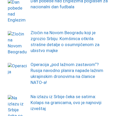
Dan pobede nad Englezima poglašen za
nacionalni dan fudbala
Zločin na Novom Beogradu koji je
zgrozio Srbiju: Komšinica otkrila
strašne detalje o osumnjičenom za
ubistvo majke
Operacija „pod lažnom zastavom“?
Rusija navodno planira napade lažnim
ukrajinskim dronovima na članice
NATO-a!
Na izlazu iz Srbije čeka se satima:
Kolaps na granicama, ovo je najnoviji
izveštaj