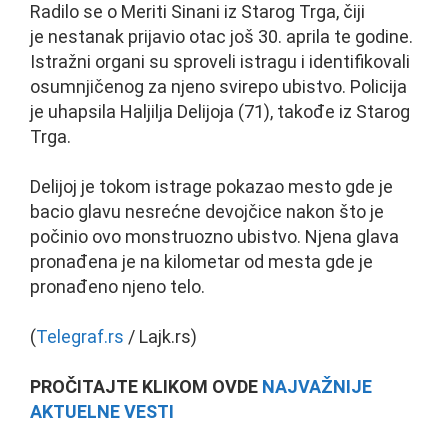
Radilo se o Meriti Sinani iz Starog Trga, čiji
je nestanak prijavio otac još 30. aprila te godine.
Istražni organi su sproveli istragu i identifikovali
osumnjičenog za njeno svirepo ubistvo. Policija
je uhapsila Haljilja Delijoja (71), takođe iz Starog
Trga.
Delijoj je tokom istrage pokazao mesto gde je
bacio glavu nesrećne devojčice nakon što je
počinio ovo monstruozno ubistvo. Njena glava
pronađena je na kilometar od mesta gde je
pronađeno njeno telo.
(
Telegraf.rs
/ Lajk.rs)
PROČITAJTE KLIKOM OVDE
NAJVAŽNIJE
AKTUELNE VESTI