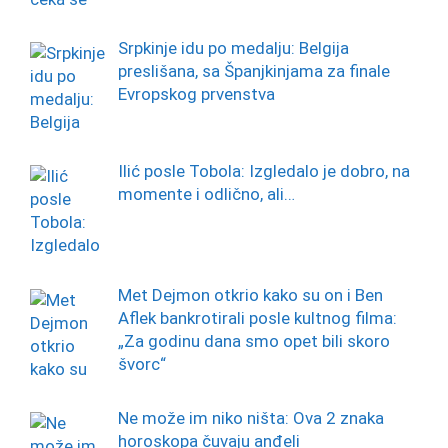
Srpkinje idu po medalju: Belgija
preslišana, sa Španjkinjama za finale
Evropskog prvenstva
Ilić posle Tobola: Izgledalo je dobro, na
momente i odlično, ali…
Met Dejmon otkrio kako su on i Ben
Aflek bankrotirali posle kultnog filma:
„Za godinu dana smo opet bili skoro
švorc“
Ne može im niko ništa: Ova 2 znaka
horoskopa čuvaju anđeli