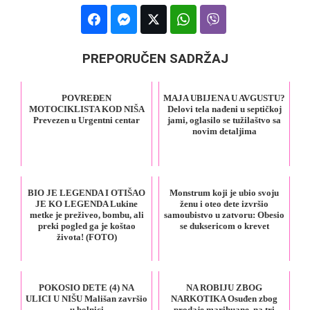
PREPORUČEN SADRŽAJ
POVREĐEN
MAJA UBIJENA U AVGUSTU?
MOTOCIKLISTA KOD NIŠA
Delovi tela nađeni u septičkoj
Prevezen u Urgentni centar
jami, oglasilo se tužilaštvo sa
novim detaljima
BIO JE LEGENDA I OTIŠAO
Monstrum koji je ubio svoju
JE KO LEGENDA Lukine
ženu i oteo dete izvršio
metke je preživeo, bombu, ali
samoubistvo u zatvoru: Obesio
preki pogled ga je koštao
se duksericom o krevet
života! (FOTO)
POKOSIO DETE (4) NA
NA ROBIJU ZBOG
ULICI U NIŠU Mališan završio
NARKOTIKA Osuđen zbog
u bolnici
prodaje marihuane, na tri