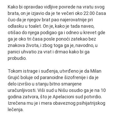
Kako bi opravdao vidljive povrede na vratu svog
brata, on je izjavio da je te večeri oko 22.00 časa
čuo da je njegov brat pao najerovatnije pri
odlasku u toalet. On je, kako je tada naveo,
otišao do njega podigao ga i odneo u krevet gde
ga je oko tri časa posle ponoći zatekao bez
znakova života, i zbog toga ga je, navodno, u
panici uhvatio za vrat i drmao kako bi ga
probudio.
Tokom istrage i suđenja, utvrđeno je da Milan
Grujić boluje od paranoidne šizofrenije i da je
delo izvršio u stanju bitno smanjene
uračunljivosti. Viši sud u Nišu osudio ga je na 10
godina zatvora, što je Apelacioni sud potvrdio.
Izrečena mu je i mera obaveznog psihijatrijskog
lečenja.