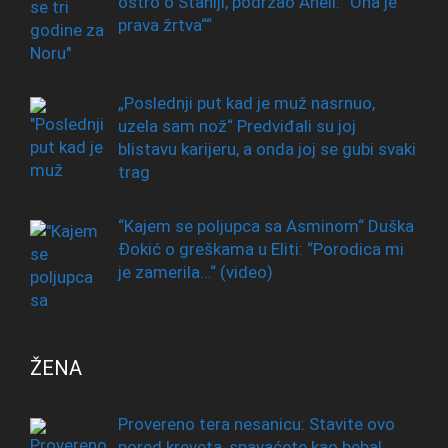
oštro o Staniji, podržao Aneli: “Ona je
prava žrtva““
„Poslednji put kad je muž nasrnuo,
uzela sam nož“ Predviđali su joj
blistavu karijeru, a onda joj se gubi svaki
trag
“Kajem se poljupca sa Asminom“ Duška
Đokić o greškama u Eliti: “Porodica mi
je zamerila…“ (video)
ŽENA
Provereno tera nesanicu: Stavite ovo
pored kreveta, spavaćete kao beba!