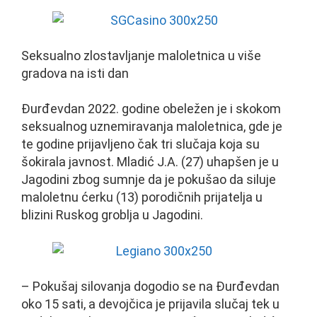
Seksualno zlostavljanje maloletnica u više
gradova na isti dan
Đurđevdan 2022. godine obeležen je i skokom
seksualnog uznemiravanja maloletnica, gde je
te godine prijavljeno čak tri slučaja koja su
šokirala javnost. Mladić J.A. (27) uhapšen je u
Jagodini zbog sumnje da je pokušao da siluje
maloletnu ćerku (13) porodičnih prijatelja u
blizini Ruskog groblja u Jagodini.
– Pokušaj silovanja dogodio se na Đurđevdan
oko 15 sati, a devojčica je prijavila slučaj tek u