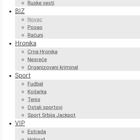
Ruske vesti
BIZ
Novac
Posao
Računi
Hronika
Crna Hronika
Nesreće
Organizovani kriminal
Sport
Fudbal
Košarka
Tenis
Ostali sportovi
Sport Srbija Jackpot
VIP
Estrada
Holivud