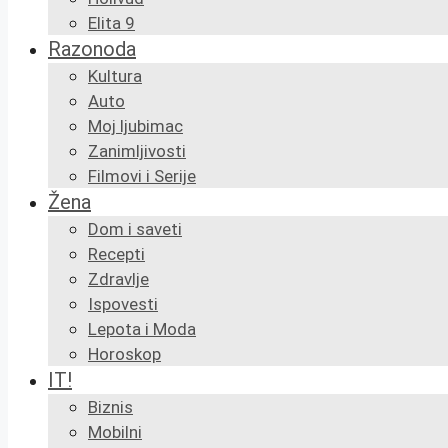
Elita 9
Razonoda
Kultura
Auto
Moj ljubimac
Zanimljivosti
Filmovi i Serije
Žena
Dom i saveti
Recepti
Zdravlje
Ispovesti
Lepota i Moda
Horoskop
IT!
Biznis
Mobilni