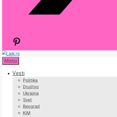
Menu
Vesti
Politika
Društvo
Ukrajina
Svet
Beograd
KiM