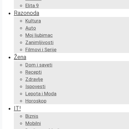
Elita 9
Razonoda
Kultura
Auto
Moj ljubimac
Zanimljivosti
Filmovi i Serije
Žena
Dom i saveti
Recepti
Zdravlje
Ispovesti
Lepota i Moda
Horoskop
IT!
Biznis
Mobilni