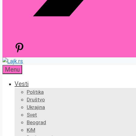
Menu
Vesti
Politika
Društvo
Ukrajina
Svet
Beograd
KiM