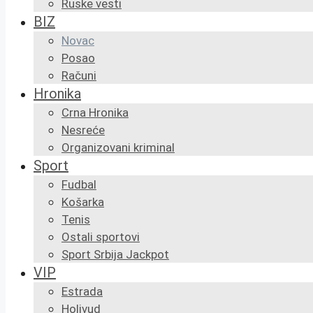
Ruske vesti
BIZ
Novac
Posao
Računi
Hronika
Crna Hronika
Nesreće
Organizovani kriminal
Sport
Fudbal
Košarka
Tenis
Ostali sportovi
Sport Srbija Jackpot
VIP
Estrada
Holivud