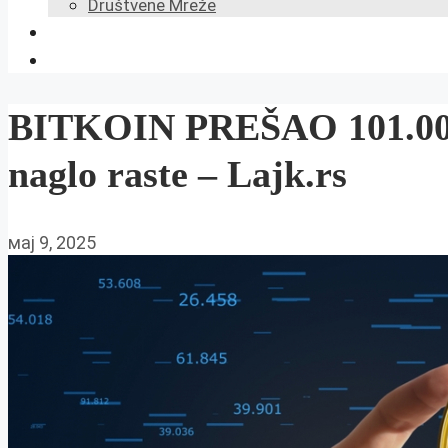
Društvene Mreže
BITKOIN PREŠAO 101.000 
naglo raste – Lajk.rs
мај 9, 2025